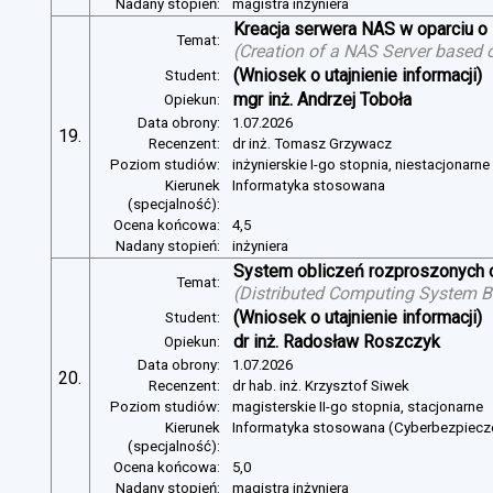
Nadany stopień:
magistra inżyniera
Kreacja serwera NAS w oparciu 
Temat:
(
Creation of a NAS Server based 
(Wniosek o utajnienie informacji)
Student:
mgr inż. Andrzej Toboła
Opiekun:
Data obrony:
1.07.2026
19.
Recenzent:
dr inż. Tomasz Grzywacz
Poziom studiów:
inżynierskie I-go stopnia, niestacjonarn
Kierunek
Informatyka stosowana
(specjalność):
Ocena końcowa:
4,5
Nadany stopień:
inżyniera
System obliczeń rozproszonych o
Temat:
(
Distributed Computing System B
(Wniosek o utajnienie informacji)
Student:
dr inż. Radosław Roszczyk
Opiekun:
Data obrony:
1.07.2026
20.
Recenzent:
dr hab. inż. Krzysztof Siwek
Poziom studiów:
magisterskie II-go stopnia, stacjonarne
Kierunek
Informatyka stosowana (Cyberbezpiec
(specjalność):
Ocena końcowa:
5,0
Nadany stopień:
magistra inżyniera