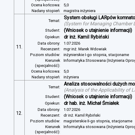
Ocena końcowa:
5,0
Nadany stopień:
magistra inżyniera
System obsługi LARpów komnat
Temat:
(
System for Managing Chamber 
(Wniosek o utajnienie informacji)
Student:
dr inż. Kamil Rybiński
Opiekun:
Data obrony:
1.07.2026
11.
Recenzent:
mgr inż. Marek Wdowiak
Poziom studiów:
inżynierskie I-go stopnia, stacjonarne
Kierunek
Informatyka Stosowana (Inżynieria Opr
(specjalność):
Ocena końcowa:
5,0
Nadany stopień:
inżyniera
Analiza stosowalności dużych mo
Temat:
(
Analysis of the Applicability of
(Wniosek o utajnienie informacji)
Student:
dr hab. inż. Michał Śmiałek
Opiekun:
Data obrony:
1.07.2026
12.
Recenzent:
dr inż. Kamil Rybiński
Poziom studiów:
magisterskie II-go stopnia, stacjonarne
Kierunek
Informatyka stosowana (Inżynieria Opr
(specjalność):