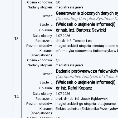
Ocena końcowa:
6,0
Nadany stopień:
magistra inżyniera
Generowanie złożonych danych s
Temat:
(
Generating Complex Synthetic D
(Wniosek o utajnienie informacji)
Student:
dr hab. inż. Bartosz Sawicki
Opiekun:
Data obrony:
1.07.2026
13.
Recenzent:
dr hab. inż. Tomasz Leś
Poziom studiów:
magisterskie II-stopnia, niestacjonarne 
Kierunek
Informatyka stosowana (Informatyka w b
(specjalność):
Ocena końcowa:
4,5
Nadany stopień:
magistra inżyniera
Badania porównawcze falowników
Temat:
(
Comparative Analysis of Class E
(Wniosek o utajnienie informacji)
Student:
dr inż. Rafał Kopacz
Opiekun:
Data obrony:
1.07.2026
14.
Recenzent:
prof. dr hab. inż. Jacek Rąbkowski
Poziom studiów:
magisterskie II-go stopnia, stacjonarne
Kierunek
Elektrotechnika (Elektronika Przemysło
(specjalność):