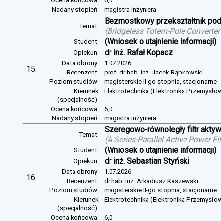
Ocena końcowa:
6,0
Nadany stopień:
magistra inżyniera
Bezmostkowy przekształtnik pod
Temat:
(
Bridgeless Totem-Pole Converter
(Wniosek o utajnienie informacji)
Student:
dr inż. Rafał Kopacz
Opiekun:
Data obrony:
1.07.2026
15.
Recenzent:
prof. dr hab. inż. Jacek Rąbkowski
Poziom studiów:
magisterskie II-go stopnia, stacjonarne
Kierunek
Elektrotechnika (Elektronika Przemysło
(specjalność):
Ocena końcowa:
6,0
Nadany stopień:
magistra inżyniera
Szeregowo-równoległy filtr aktywn
Temat:
(
A Series-Parallel Active Power Fi
(Wniosek o utajnienie informacji)
Student:
dr inż. Sebastian Styński
Opiekun:
Data obrony:
1.07.2026
16.
Recenzent:
dr hab. inż. Arkadiusz Kaszewski
Poziom studiów:
magisterskie II-go stopnia, stacjonarne
Kierunek
Elektrotechnika (Elektronika Przemysło
(specjalność):
Ocena końcowa:
6,0