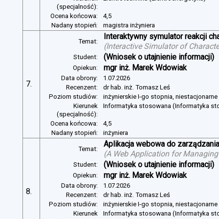
(specjalność):
Ocena końcowa:
4,5
Nadany stopień:
magistra inżyniera
Interaktywny symulator reakcji c
Temat:
(
Interactive Simulator of Charact
(Wniosek o utajnienie informacji)
Student:
mgr inż. Marek Wdowiak
Opiekun:
Data obrony:
1.07.2026
7.
Recenzent:
dr hab. inż. Tomasz Leś
Poziom studiów:
inżynierskie I-go stopnia, niestacjonarn
Kierunek
Informatyka stosowana (Informatyka s
(specjalność):
Ocena końcowa:
4,5
Nadany stopień:
inżyniera
Aplikacja webowa do zarządzania
Temat:
(
A Web Application for Managing 
(Wniosek o utajnienie informacji)
Student:
mgr inż. Marek Wdowiak
Opiekun:
Data obrony:
1.07.2026
8.
Recenzent:
dr hab. inż. Tomasz Leś
Poziom studiów:
inżynierskie I-go stopnia, niestacjonarn
Kierunek
Informatyka stosowana (Informatyka s