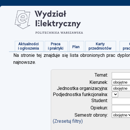
Aktualności
Praca
Karty
Plan
i ogłoszenia
i praktyki
przedmiotów
pra
Na stronie tej znajduje się lista obronionych prac dy
najnowsze.
Temat:
Kierunek:
Jednostka organizacyjna:
Podjednostka funkcjonalna:
Student:
Opiekun:
Semestr obrony:
(Zresetuj filtry)