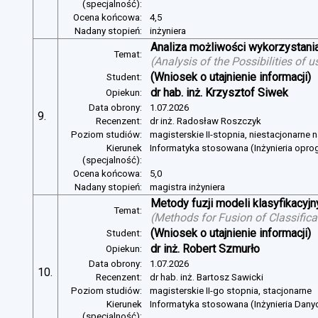
(specjalność):
Ocena końcowa:
4,5
Nadany stopień:
inżyniera
Analiza możliwości wykorzystan
Temat:
(
Analysis of the Possibilities of
(Wniosek o utajnienie informacji)
Student:
dr hab. inż. Krzysztof Siwek
Opiekun:
Data obrony:
1.07.2026
9.
Recenzent:
dr inż. Radosław Roszczyk
Poziom studiów:
magisterskie II-stopnia, niestacjonarne 
Kierunek
Informatyka stosowana (Inżynieria opr
(specjalność):
Ocena końcowa:
5,0
Nadany stopień:
magistra inżyniera
Metody fuzji modeli klasyfikacyj
Temat:
(
Methods for Fusion of Classific
(Wniosek o utajnienie informacji)
Student:
dr inż. Robert Szmurło
Opiekun:
Data obrony:
1.07.2026
10.
Recenzent:
dr hab. inż. Bartosz Sawicki
Poziom studiów:
magisterskie II-go stopnia, stacjonarne
Kierunek
Informatyka stosowana (Inżynieria Dany
(specjalność):