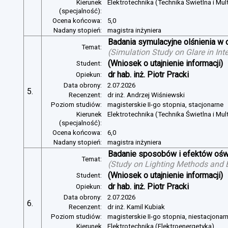
Kierunek
Elektrotechnika (Technika Świetlna i Mul
(specjalność):
Ocena końcowa:
5,0
Nadany stopień:
magistra inżyniera
Badania symulacyjne olśnienia w 
Temat:
(
Simulation Study on Glare in Inte
(Wniosek o utajnienie informacji)
Student:
dr hab. inż. Piotr Pracki
Opiekun:
Data obrony:
2.07.2026
5.
Recenzent:
dr inż. Andrzej Wiśniewski
Poziom studiów:
magisterskie II-go stopnia, stacjonarne
Kierunek
Elektrotechnika (Technika Świetlna i Mul
(specjalność):
Ocena końcowa:
6,0
Nadany stopień:
magistra inżyniera
Badanie sposobów i efektów oświ
Temat:
(
Study on Lighting Methods and Ef
(Wniosek o utajnienie informacji)
Student:
dr hab. inż. Piotr Pracki
Opiekun:
Data obrony:
2.07.2026
6.
Recenzent:
dr inż. Kamil Kubiak
Poziom studiów:
magisterskie II-go stopnia, niestacjonar
Kierunek
Elektrotechnika (Elektroenergetyka)