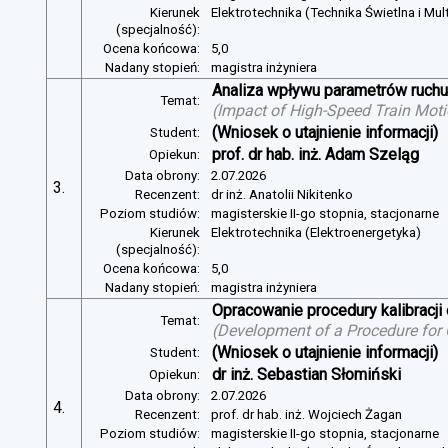
Kierunek
Elektrotechnika (Technika Świetlna i Mul
(specjalność):
Ocena końcowa:
5,0
Nadany stopień:
magistra inżyniera
Analiza wpływu parametrów ruchu 
Temat:
(
Impact of High-Speed Train Mot
(Wniosek o utajnienie informacji)
Student:
prof. dr hab. inż. Adam Szeląg
Opiekun:
Data obrony:
2.07.2026
3.
Recenzent:
dr inż. Anatolii Nikitenko
Poziom studiów:
magisterskie II-go stopnia, stacjonarne
Kierunek
Elektrotechnika (Elektroenergetyka)
(specjalność):
Ocena końcowa:
5,0
Nadany stopień:
magistra inżyniera
Opracowanie procedury kalibracj
Temat:
(
Development of a Procedure for
(Wniosek o utajnienie informacji)
Student:
dr inż. Sebastian Słomiński
Opiekun:
Data obrony:
2.07.2026
4.
Recenzent:
prof. dr hab. inż. Wojciech Żagan
Poziom studiów:
magisterskie II-go stopnia, stacjonarne