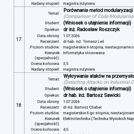
Nadany stopień:
magistra inżyniera
Porównanie metod modularyzacji
Temat:
(
Comparison of Code Modularisat
(Wniosek o utajnienie informacji)
Student:
dr inż. Radosław Roszczyk
Opiekun:
Data obrony:
1.07.2026
17.
Recenzent:
dr hab. inż. Tomasz Leś
Poziom studiów:
magisterskie II-stopnia, niestacjonarne 
Kierunek
Informatyka stosowana
(specjalność):
Ocena końcowa:
3,5
Nadany stopień:
magistra inżyniera
Wykrywanie ataków na przemysło
Temat:
(
Detecting Attacks on Industrial
(Wniosek o utajnienie informacji)
Student:
dr hab. inż. Bartosz Sawicki
Opiekun:
Data obrony:
1.07.2026
18.
Recenzent:
dr inż. Bartosz Chaber
Poziom studiów:
magisterskie II-go stopnia, niestacjonar
Kierunek
Elektrotechnika (Technika Wysokich Na
(specjalność):
Ocena końcowa:
4,5