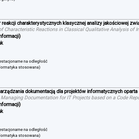
 reakcji charakterystycznych klasycznej analizy jakościowej zw
 of Characteristic Reactions in Classical Qualitative Analysis o
nformacji)
ak
niestacjonarne na odległość
nformatyka stosowana)
arządzania dokumentacją dla projektów informatycznych oparta
 Managing Documentation for IT Projects based on a Code Repo
nformacji)
ak
niestacjonarne na odległość
nformatyka stosowana)