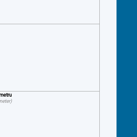
ometru
meter
)