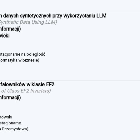
h danych syntetycznych przy wykorzystaniu LLM
ynthetic Data Using LLM
)
nformacji)
wicki
estacjonarne na odległość
formatyka w biznesie)
falowników w klasie EF2
of Class EF2 Inverters
)
nformacji)
bkowski
 stacjonarne
ka Przemysłowa)