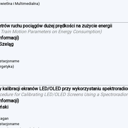
wietlna i Multimedialna)
trów ruchu pociągów dużej prędkości na zużycie energii
 Train Motion Parameters on Energy Consumption
)
nformacji)
 Szeląg
 stacjonarne
ergetyka)
 kalibracji ekranów LED/OLED przy wykorzystaniu spektroradi
cedure for Calibrating LED/OLED Screens Using a Spectroradio
nformacji)
iński
 Żagan
 stacjonarne