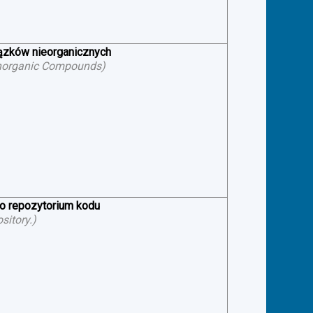
iązków nieorganicznych
f Inorganic Compounds
)
 o repozytorium kodu
sitory.
)