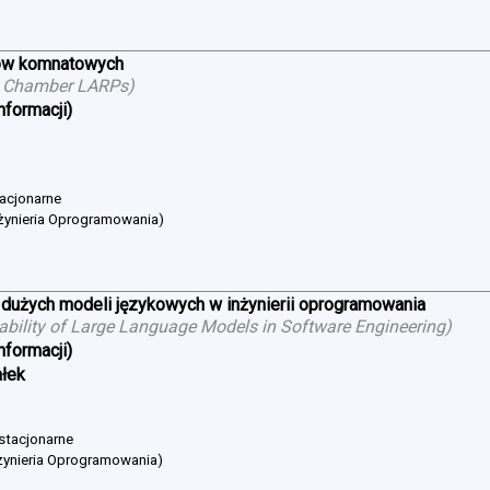
ów komnatowych
g Chamber LARPs
)
nformacji)
tacjonarne
żynieria Oprogramowania)
 dużych modeli językowych w inżynierii oprogramowania
cability of Large Language Models in Software Engineering
)
nformacji)
ałek
 stacjonarne
żynieria Oprogramowania)