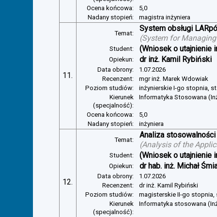
Ocena końcowa:
5,0
Nadany stopień:
magistra inżyniera
System obsługi LARp
Temat:
(
System for Managin
(Wniosek o utajnienie i
Student:
dr inż. Kamil Rybiński
Opiekun:
Data obrony:
1.07.2026
11.
Recenzent:
mgr inż. Marek Wdowiak
Poziom studiów:
inżynierskie I-go stopnia, s
Kierunek
Informatyka Stosowana (In
(specjalność):
Ocena końcowa:
5,0
Nadany stopień:
inżyniera
Analiza stosowalności
Temat:
(
Analysis of the Appli
(Wniosek o utajnienie i
Student:
dr hab. inż. Michał Śmi
Opiekun:
Data obrony:
1.07.2026
12.
Recenzent:
dr inż. Kamil Rybiński
Poziom studiów:
magisterskie II-go stopnia,
Kierunek
Informatyka stosowana (In
(specjalność):