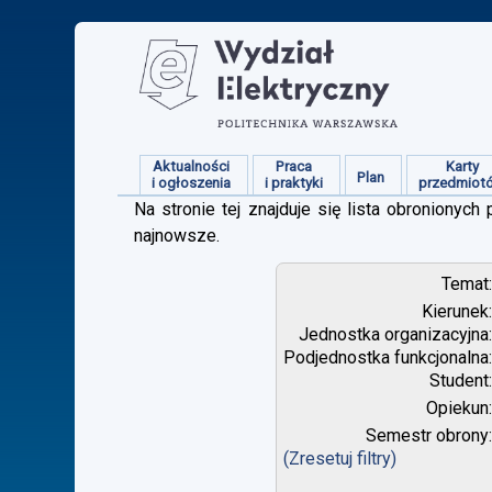
Aktualności
Praca
Karty
Plan
i ogłoszenia
i praktyki
przedmiot
Na stronie tej znajduje się lista obroniony
najnowsze.
Temat
Kierunek
Jednostka organizacyjna
Podjednostka funkcjonalna
Student
Opiekun
Semestr obrony
(Zresetuj filtry)