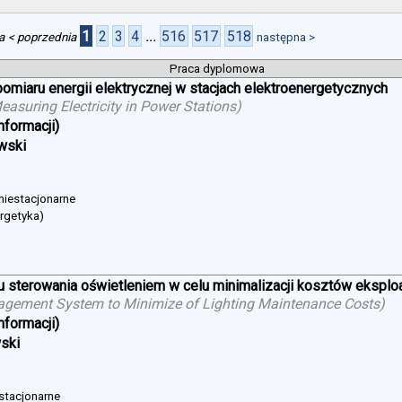
1
2
3
4
...
516
517
518
a
< poprzednia
następna >
Praca dyplomowa
iaru energii elektrycznej w stacjach elektroenergetycznych
suring Electricity in Power Stations
)
nformacji)
wski
 niestacjonarne
ergetyka)
sterowania oświetleniem w celu minimalizacji kosztów eksploat
agement System to Minimize of Lighting Maintenance Costs
)
nformacji)
wski
 stacjonarne