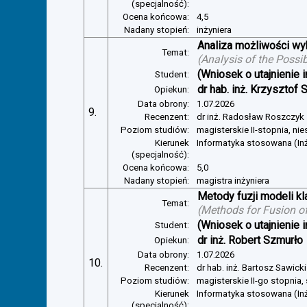
(specjalność):
Ocena końcowa:
4,5
Nadany stopień:
inżyniera
Analiza możliwości w
Temat:
(
Analysis of the Possi
(Wniosek o utajnienie i
Student:
dr hab. inż. Krzysztof 
Opiekun:
Data obrony:
1.07.2026
9.
Recenzent:
dr inż. Radosław Roszczyk
Poziom studiów:
magisterskie II-stopnia, ni
Kierunek
Informatyka stosowana (In
(specjalność):
Ocena końcowa:
5,0
Nadany stopień:
magistra inżyniera
Metody fuzji modeli kl
Temat:
(
Methods for Fusion of
(Wniosek o utajnienie i
Student:
dr inż. Robert Szmurło
Opiekun:
Data obrony:
1.07.2026
10.
Recenzent:
dr hab. inż. Bartosz Sawicki
Poziom studiów:
magisterskie II-go stopnia,
Kierunek
Informatyka stosowana (Inż
(specjalność):