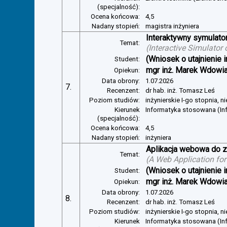
(specjalność):
Ocena końcowa:
4,5
Nadany stopień:
magistra inżyniera
Interaktywny symulator
Temat:
(
Interactive Simulator
(Wniosek o utajnienie i
Student:
mgr inż. Marek Wdowi
Opiekun:
Data obrony:
1.07.2026
7.
Recenzent:
dr hab. inż. Tomasz Leś
Poziom studiów:
inżynierskie I-go stopnia, 
Kierunek
Informatyka stosowana (I
(specjalność):
Ocena końcowa:
4,5
Nadany stopień:
inżyniera
Aplikacja webowa do z
Temat:
(
A Web Application for
(Wniosek o utajnienie i
Student:
mgr inż. Marek Wdowi
Opiekun:
Data obrony:
1.07.2026
8.
Recenzent:
dr hab. inż. Tomasz Leś
Poziom studiów:
inżynierskie I-go stopnia, 
Kierunek
Informatyka stosowana (I