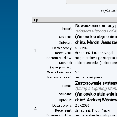
<< pierwsz
Lp.
Nowoczesne metody pom
Temat:
(
Modern Methods of Mea
(Wniosek o utajnienie i
Student:
dr inż. Marcin Janusze
Opiekun:
Data obrony:
6.07.2026
1.
Recenzent:
dr hab. inż. Łukasz Nogal
Poziom studiów:
magisterskie II-go stopnia,
Kierunek
Elektrotechnika (Elektroen
(specjalność):
Ocena końcowa:
5,0
Nadany stopień:
magistra inżyniera
Zastosowanie systemu 
Temat:
(
Using a Lighting Man
(Wniosek o utajnienie i
Student:
dr inż. Andrzej Wiśnie
Opiekun:
Data obrony:
2.07.2026
2.
Recenzent:
dr hab. inż. Piotr Pracki
Poziom studiów:
magisterskie II-go stopnia,