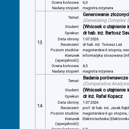
Ocena końcowa:
6,0
Nadany stopień:
magistra inżyniera
Generowanie złożonyc
Temat:
(
Generating Complex S
(Wniosek o utajnienie i
Student:
dr hab. inż. Bartosz Sa
Opiekun:
Data obrony:
1.07.2026
13.
Recenzent:
dr hab. inż. Tomasz Leś
Poziom studiów:
magisterskie II-stopnia, ni
Kierunek
Informatyka stosowana (In
(specjalność):
Ocena końcowa:
4,5
Nadany stopień:
magistra inżyniera
Badania porównawcze 
Temat:
(
Comparative Analysis 
(Wniosek o utajnienie i
Student:
dr inż. Rafał Kopacz
Opiekun:
Data obrony:
1.07.2026
14.
Recenzent:
prof. dr hab. inż. Jacek Rą
Poziom studiów:
magisterskie II-go stopnia,
Kierunek
Elektrotechnika (Elektroni
(specjalność):