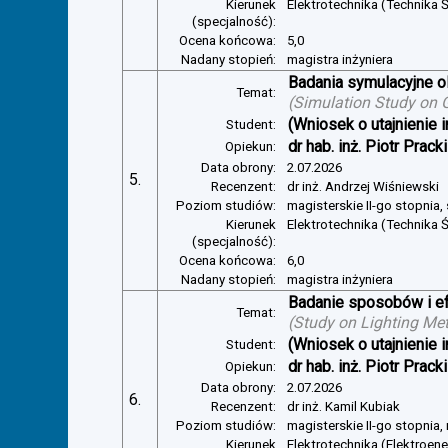
Kierunek
Elektrotechnika (Technika Ś
(specjalność):
Ocena końcowa:
5,0
Nadany stopień:
magistra inżyniera
Badania symulacyjne ol
Temat:
(
Simulation Study on Gl
(Wniosek o utajnienie i
Student:
dr hab. inż. Piotr Pracki
Opiekun:
Data obrony:
2.07.2026
5.
Recenzent:
dr inż. Andrzej Wiśniewski
Poziom studiów:
magisterskie II-go stopnia,
Kierunek
Elektrotechnika (Technika Ś
(specjalność):
Ocena końcowa:
6,0
Nadany stopień:
magistra inżyniera
Badanie sposobów i ef
Temat:
(
Study on Lighting Met
(Wniosek o utajnienie i
Student:
dr hab. inż. Piotr Pracki
Opiekun:
Data obrony:
2.07.2026
6.
Recenzent:
dr inż. Kamil Kubiak
Poziom studiów:
magisterskie II-go stopnia,
Kierunek
Elektrotechnika (Elektroen