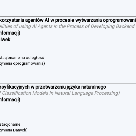
ykorzystania agentów AI w procesie wytwarzania oprogramowan
bilities of using AI Agents in the Process of Developing Backend
nformacji)
Siwek
estacjonarne na odległość
żynieria oprogramowania)
asyfikacyjnych w przetwarzaniu języka naturalnego
 Classification Models in Natural Language Processing
)
nformacji)
 stacjonarne
ynieria Danych)