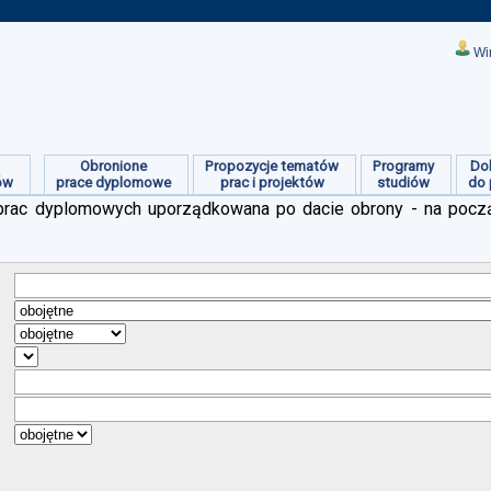
Wi
Obronione
Propozycje tematów
Programy
Do
ów
prace dyplomowe
prac i projektów
studiów
do 
ch prac dyplomowych uporządkowana po dacie obrony - na pocz
:
:
:
:
:
:
: