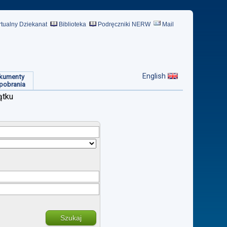
rtualny Dziekanat
Biblioteka
Podręczniki NERW
Mail
English
kumenty
pobrania
ątku
Szukaj