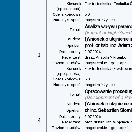
Kierunek
Elektrotechnika (Technika Ś
(specjalność):
Ocena końcowa:
5,0
Nadany stopień:
magistra inżyniera
Analiza wpływu parame
Temat:
(
Impact of High-Speed
(Wniosek o utajnienie i
Student:
prof. dr hab. inż. Adam
Opiekun:
Data obrony:
2.07.2026
3.
Recenzent:
dr inż. Anatolii Nikitenko
Poziom studiów:
magisterskie II-go stopnia,
Kierunek
Elektrotechnika (Elektroen
(specjalność):
Ocena końcowa:
5,0
Nadany stopień:
magistra inżyniera
Opracowanie procedury
Temat:
(
Development of a Pro
(Wniosek o utajnienie i
Student:
dr inż. Sebastian Słom
Opiekun:
Data obrony:
2.07.2026
4.
Recenzent:
prof. dr hab. inż. Wojciech
Poziom studiów:
magisterskie II-go stopnia,