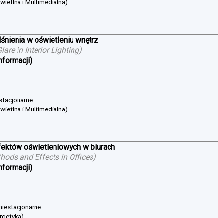
wietlna i Multimedialna)
śnienia w oświetleniu wnętrz
are in Interior Lighting
)
nformacji)
 stacjonarne
wietlna i Multimedialna)
ektów oświetleniowych w biurach
hods and Effects in Offices
)
nformacji)
 niestacjonarne
ergetyka)