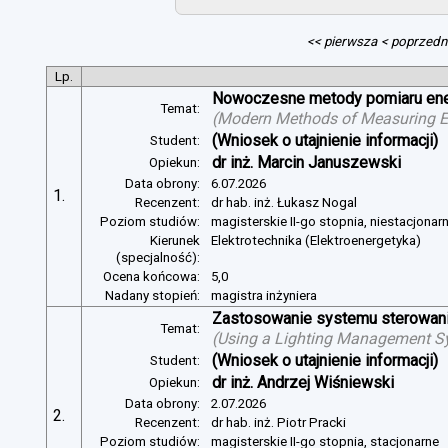
<< pierwsza
< poprzedn
Lp.
Nowoczesne metody pomiaru energ
Temat:
(
Modern Methods of Measuring Ele
(Wniosek o utajnienie informacji)
Student:
dr inż. Marcin Januszewski
Opiekun:
Data obrony:
6.07.2026
1.
Recenzent:
dr hab. inż. Łukasz Nogal
Poziom studiów:
magisterskie II-go stopnia, niestacjonar
Kierunek
Elektrotechnika (Elektroenergetyka)
(specjalność):
Ocena końcowa:
5,0
Nadany stopień:
magistra inżyniera
Zastosowanie systemu sterowania
Temat:
(
Using a Lighting Management Sy
(Wniosek o utajnienie informacji)
Student:
dr inż. Andrzej Wiśniewski
Opiekun:
Data obrony:
2.07.2026
2.
Recenzent:
dr hab. inż. Piotr Pracki
Poziom studiów:
magisterskie II-go stopnia, stacjonarne