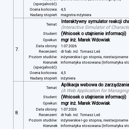
(specjalność):
Ocena końcowa:
4,5
Nadany stopień:
magistra inżyniera
Interaktywny symulator reakcji c
Temat:
(
Interactive Simulator of Charact
(Wniosek o utajnienie informacji)
Student:
mgr inż. Marek Wdowiak
Opiekun:
Data obrony:
1.07.2026
7.
Recenzent:
dr hab. inż. Tomasz Leś
Poziom studiów:
inżynierskie I-go stopnia, niestacjonarn
Kierunek
Informatyka stosowana (Informatyka s
(specjalność):
Ocena końcowa:
4,5
Nadany stopień:
inżyniera
Aplikacja webowa do zarządzania
Temat:
(
A Web Application for Managing 
(Wniosek o utajnienie informacji)
Student:
mgr inż. Marek Wdowiak
Opiekun:
Data obrony:
1.07.2026
8.
Recenzent:
dr hab. inż. Tomasz Leś
Poziom studiów:
inżynierskie I-go stopnia, niestacjonarn
Kierunek
Informatyka stosowana (Informatyka s