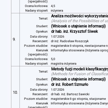
(specjalność):
Ocena końcowa:
4,5
Nadany stopień:
inżyniera
Analiza możliwości wykorzystan
Temat:
(
Analysis of the Possibilities of
(Wniosek o utajnienie informacji)
Student:
dr hab. inż. Krzysztof Siwek
Opiekun:
Data obrony:
1.07.2026
9.
Recenzent:
dr inż. Radosław Roszczyk
Poziom studiów:
magisterskie II-stopnia, niestacjonarne 
Kierunek
Informatyka stosowana (Inżynieria opr
(specjalność):
Ocena końcowa:
5,0
Nadany stopień:
magistra inżyniera
Metody fuzji modeli klasyfikacyj
Temat:
(
Methods for Fusion of Classific
(Wniosek o utajnienie informacji)
Student:
dr inż. Robert Szmurło
Opiekun:
Data obrony:
1.07.2026
10.
Recenzent:
dr hab. inż. Bartosz Sawicki
Poziom studiów:
magisterskie II-go stopnia, stacjonarne
Kierunek
Informatyka stosowana (Inżynieria Dany
(specjalność):