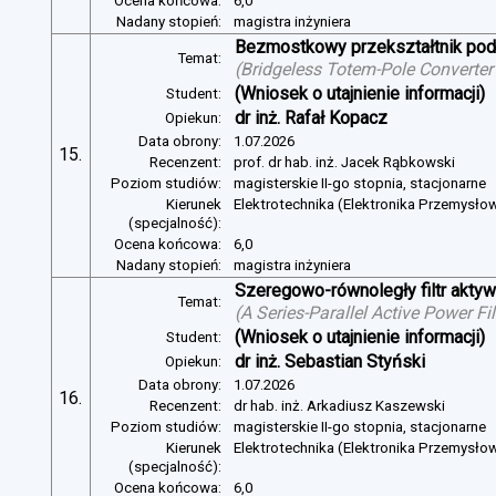
Ocena końcowa:
6,0
Nadany stopień:
magistra inżyniera
Bezmostkowy przekształtnik pod
Temat:
(
Bridgeless Totem-Pole Converter
(Wniosek o utajnienie informacji)
Student:
dr inż. Rafał Kopacz
Opiekun:
Data obrony:
1.07.2026
15.
Recenzent:
prof. dr hab. inż. Jacek Rąbkowski
Poziom studiów:
magisterskie II-go stopnia, stacjonarne
Kierunek
Elektrotechnika (Elektronika Przemysło
(specjalność):
Ocena końcowa:
6,0
Nadany stopień:
magistra inżyniera
Szeregowo-równoległy filtr aktywn
Temat:
(
A Series-Parallel Active Power Fi
(Wniosek o utajnienie informacji)
Student:
dr inż. Sebastian Styński
Opiekun:
Data obrony:
1.07.2026
16.
Recenzent:
dr hab. inż. Arkadiusz Kaszewski
Poziom studiów:
magisterskie II-go stopnia, stacjonarne
Kierunek
Elektrotechnika (Elektronika Przemysło
(specjalność):
Ocena końcowa:
6,0