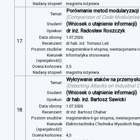
Nadany stopień:
magistra inżyniera
Porównanie metod modularyzacji
Temat:
(
Comparison of Code Modularisat
(Wniosek o utajnienie informacji)
Student:
dr inż. Radosław Roszczyk
Opiekun:
Data obrony:
1.07.2026
17.
Recenzent:
dr hab. inż. Tomasz Leś
Poziom studiów:
magisterskie II-stopnia, niestacjonarne 
Kierunek
Informatyka stosowana
(specjalność):
Ocena końcowa:
3,5
Nadany stopień:
magistra inżyniera
Wykrywanie ataków na przemysło
Temat:
(
Detecting Attacks on Industrial
(Wniosek o utajnienie informacji)
Student:
dr hab. inż. Bartosz Sawicki
Opiekun:
Data obrony:
1.07.2026
18.
Recenzent:
dr inż. Bartosz Chaber
Poziom studiów:
magisterskie II-go stopnia, niestacjonar
Kierunek
Elektrotechnika (Technika Wysokich Na
(specjalność):
Ocena końcowa:
4,5