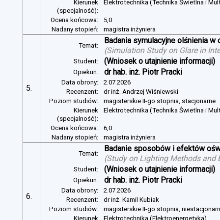
Kierunek
Elektrotechnika (Technika Świetlna i Mul
(specjalność):
Ocena końcowa:
5,0
Nadany stopień:
magistra inżyniera
Badania symulacyjne olśnienia w 
Temat:
(
Simulation Study on Glare in Inte
(Wniosek o utajnienie informacji)
Student:
dr hab. inż. Piotr Pracki
Opiekun:
Data obrony:
2.07.2026
5.
Recenzent:
dr inż. Andrzej Wiśniewski
Poziom studiów:
magisterskie II-go stopnia, stacjonarne
Kierunek
Elektrotechnika (Technika Świetlna i Mul
(specjalność):
Ocena końcowa:
6,0
Nadany stopień:
magistra inżyniera
Badanie sposobów i efektów oświ
Temat:
(
Study on Lighting Methods and Ef
(Wniosek o utajnienie informacji)
Student:
dr hab. inż. Piotr Pracki
Opiekun:
Data obrony:
2.07.2026
6.
Recenzent:
dr inż. Kamil Kubiak
Poziom studiów:
magisterskie II-go stopnia, niestacjonar
Kierunek
Elektrotechnika (Elektroenergetyka)