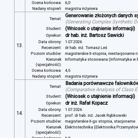
Ocena końcowa:
6,0
Nadany stopień:
magistra inżyniera
Generowanie złożonych danych s
Temat:
(
Generating Complex Synthetic D
(Wniosek o utajnienie informacji)
Student:
dr hab. inż. Bartosz Sawicki
Opiekun:
Data obrony:
1.07.2026
13.
Recenzent:
dr hab. inż. Tomasz Leś
Poziom studiów:
magisterskie II-stopnia, niestacjonarne 
Kierunek
Informatyka stosowana (Informatyka w b
(specjalność):
Ocena końcowa:
4,5
Nadany stopień:
magistra inżyniera
Badania porównawcze falowników
Temat:
(
Comparative Analysis of Class E
(Wniosek o utajnienie informacji)
Student:
dr inż. Rafał Kopacz
Opiekun:
Data obrony:
1.07.2026
14.
Recenzent:
prof. dr hab. inż. Jacek Rąbkowski
Poziom studiów:
magisterskie II-go stopnia, stacjonarne
Kierunek
Elektrotechnika (Elektronika Przemysło
(specjalność):