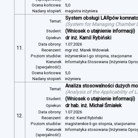
Ocena końcowa:
5,0
Nadany stopień:
magistra inżyniera
System obsługi LARpów komnat
Temat:
(
System for Managing Chamber 
(Wniosek o utajnienie informacji)
Student:
dr inż. Kamil Rybiński
Opiekun:
Data obrony:
1.07.2026
11.
Recenzent:
mgr inż. Marek Wdowiak
Poziom studiów:
inżynierskie I-go stopnia, stacjonarne
Kierunek
Informatyka Stosowana (Inżynieria Opr
(specjalność):
Ocena końcowa:
5,0
Nadany stopień:
inżyniera
Analiza stosowalności dużych mo
Temat:
(
Analysis of the Applicability of
(Wniosek o utajnienie informacji)
Student:
dr hab. inż. Michał Śmiałek
Opiekun:
Data obrony:
1.07.2026
12.
Recenzent:
dr inż. Kamil Rybiński
Poziom studiów:
magisterskie II-go stopnia, stacjonarne
Kierunek
Informatyka stosowana (Inżynieria Opr
(specjalność):