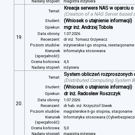
Nadany stopień:
magistra inżyniera
Kreacja serwera NAS w oparciu 
Temat:
(
Creation of a NAS Server based 
(Wniosek o utajnienie informacji)
Student:
mgr inż. Andrzej Toboła
Opiekun:
Data obrony:
1.07.2026
19.
Recenzent:
dr inż. Tomasz Grzywacz
Poziom studiów:
inżynierskie I-go stopnia, niestacjonarn
Kierunek
Informatyka stosowana
(specjalność):
Ocena końcowa:
4,5
Nadany stopień:
inżyniera
System obliczeń rozproszonych o
Temat:
(
Distributed Computing System B
(Wniosek o utajnienie informacji)
Student:
dr inż. Radosław Roszczyk
Opiekun:
Data obrony:
1.07.2026
20.
Recenzent:
dr hab. inż. Krzysztof Siwek
Poziom studiów:
magisterskie II-go stopnia, stacjonarne
Kierunek
Informatyka stosowana (Cyberbezpiec
(specjalność):
Ocena końcowa:
5,0
Nadany stopień:
magistra inżyniera