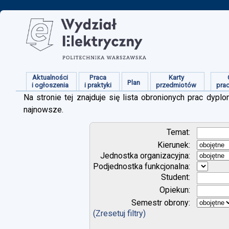
Aktualności
Praca
Karty
Plan
i ogłoszenia
i praktyki
przedmiotów
pra
Na stronie tej znajduje się lista obronionych prac dy
najnowsze.
Temat:
Kierunek:
Jednostka organizacyjna:
Podjednostka funkcjonalna:
Student:
Opiekun:
Semestr obrony:
(Zresetuj filtry)