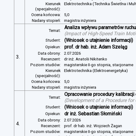
Kierunek
Elektrotechnika (Technika Świetlna i Mul
(specjalność):
Ocena końcowa:
5,0
Nadany stopień:
magistra inżyniera
Analiza wpływu parametrów ruchu 
Temat:
(
Impact of High-Speed Train Mot
(Wniosek o utajnienie informacji)
Student:
prof. dr hab. inż. Adam Szeląg
Opiekun:
Data obrony:
2.07.2026
3.
Recenzent:
dr inż. Anatolii Nikitenko
Poziom studiów:
magisterskie II-go stopnia, stacjonarne
Kierunek
Elektrotechnika (Elektroenergetyka)
(specjalność):
Ocena końcowa:
5,0
Nadany stopień:
magistra inżyniera
Opracowanie procedury kalibracj
Temat:
(
Development of a Procedure for
(Wniosek o utajnienie informacji)
Student:
dr inż. Sebastian Słomiński
Opiekun:
Data obrony:
2.07.2026
4.
Recenzent:
prof. dr hab. inż. Wojciech Żagan
Poziom studiów:
magisterskie II-go stopnia, stacjonarne