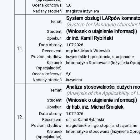
Ocena końcowa:
5,0
Nadany stopień:
magistra inżyniera
System obsługi LARpów komnat
Temat:
(
System for Managing Chamber 
(Wniosek o utajnienie informacji)
Student:
dr inż. Kamil Rybiński
Opiekun:
Data obrony:
1.07.2026
11.
Recenzent:
mgr inż. Marek Wdowiak
Poziom studiów:
inżynierskie I-go stopnia, stacjonarne
Kierunek
Informatyka Stosowana (Inżynieria Opr
(specjalność):
Ocena końcowa:
5,0
Nadany stopień:
inżyniera
Analiza stosowalności dużych mo
Temat:
(
Analysis of the Applicability of
(Wniosek o utajnienie informacji)
Student:
dr hab. inż. Michał Śmiałek
Opiekun:
Data obrony:
1.07.2026
12.
Recenzent:
dr inż. Kamil Rybiński
Poziom studiów:
magisterskie II-go stopnia, stacjonarne
Kierunek
Informatyka stosowana (Inżynieria Opr
(specjalność):