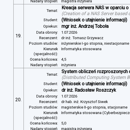
Nadany stopień:
magistra inżyniera
Kreacja serwera NAS w oparciu 
Temat:
(
Creation of a NAS Server based 
(Wniosek o utajnienie informacji)
Student:
mgr inż. Andrzej Toboła
Opiekun:
Data obrony:
1.07.2026
19.
Recenzent:
dr inż. Tomasz Grzywacz
Poziom studiów:
inżynierskie I-go stopnia, niestacjonarn
Kierunek
Informatyka stosowana
(specjalność):
Ocena końcowa:
4,5
Nadany stopień:
inżyniera
System obliczeń rozproszonych o
Temat:
(
Distributed Computing System B
(Wniosek o utajnienie informacji)
Student:
dr inż. Radosław Roszczyk
Opiekun:
Data obrony:
1.07.2026
20.
Recenzent:
dr hab. inż. Krzysztof Siwek
Poziom studiów:
magisterskie II-go stopnia, stacjonarne
Kierunek
Informatyka stosowana (Cyberbezpiec
(specjalność):
Ocena końcowa:
5,0
Nadany stopień:
magistra inżyniera