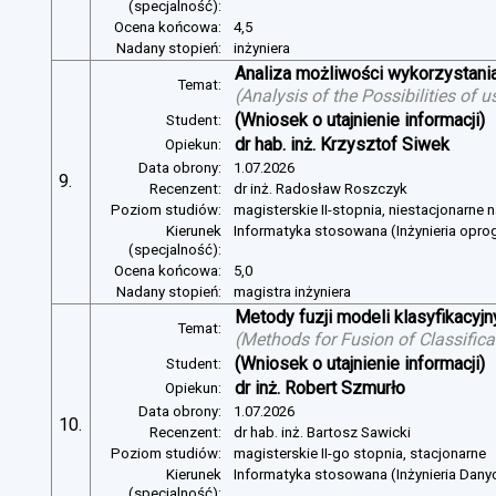
(specjalność):
Ocena końcowa:
4,5
Nadany stopień:
inżyniera
Analiza możliwości wykorzystan
Temat:
(
Analysis of the Possibilities of
(Wniosek o utajnienie informacji)
Student:
dr hab. inż. Krzysztof Siwek
Opiekun:
Data obrony:
1.07.2026
9.
Recenzent:
dr inż. Radosław Roszczyk
Poziom studiów:
magisterskie II-stopnia, niestacjonarne 
Kierunek
Informatyka stosowana (Inżynieria opr
(specjalność):
Ocena końcowa:
5,0
Nadany stopień:
magistra inżyniera
Metody fuzji modeli klasyfikacyj
Temat:
(
Methods for Fusion of Classific
(Wniosek o utajnienie informacji)
Student:
dr inż. Robert Szmurło
Opiekun:
Data obrony:
1.07.2026
10.
Recenzent:
dr hab. inż. Bartosz Sawicki
Poziom studiów:
magisterskie II-go stopnia, stacjonarne
Kierunek
Informatyka stosowana (Inżynieria Dany
(specjalność):