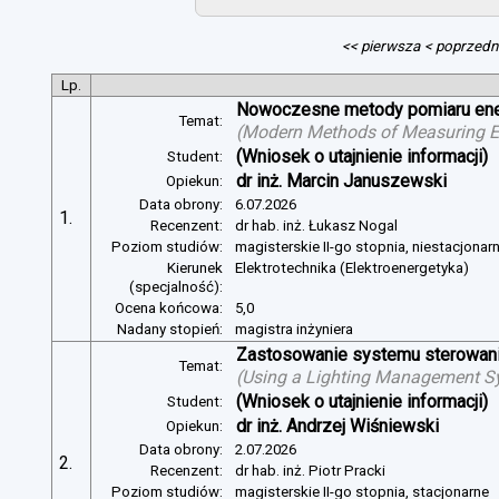
<< pierwsza
< poprzedn
Lp.
Nowoczesne metody pomiaru energ
Temat:
(
Modern Methods of Measuring Ele
(Wniosek o utajnienie informacji)
Student:
dr inż. Marcin Januszewski
Opiekun:
Data obrony:
6.07.2026
1.
Recenzent:
dr hab. inż. Łukasz Nogal
Poziom studiów:
magisterskie II-go stopnia, niestacjonar
Kierunek
Elektrotechnika (Elektroenergetyka)
(specjalność):
Ocena końcowa:
5,0
Nadany stopień:
magistra inżyniera
Zastosowanie systemu sterowania
Temat:
(
Using a Lighting Management Sy
(Wniosek o utajnienie informacji)
Student:
dr inż. Andrzej Wiśniewski
Opiekun:
Data obrony:
2.07.2026
2.
Recenzent:
dr hab. inż. Piotr Pracki
Poziom studiów:
magisterskie II-go stopnia, stacjonarne