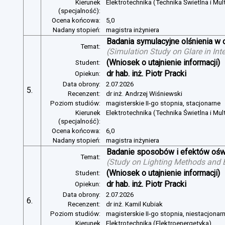
Kierunek
Elektrotechnika (Technika Świetlna i Mul
(specjalność):
Ocena końcowa:
5,0
Nadany stopień:
magistra inżyniera
Badania symulacyjne olśnienia w 
Temat:
(
Simulation Study on Glare in Inte
(Wniosek o utajnienie informacji)
Student:
dr hab. inż. Piotr Pracki
Opiekun:
Data obrony:
2.07.2026
5.
Recenzent:
dr inż. Andrzej Wiśniewski
Poziom studiów:
magisterskie II-go stopnia, stacjonarne
Kierunek
Elektrotechnika (Technika Świetlna i Mul
(specjalność):
Ocena końcowa:
6,0
Nadany stopień:
magistra inżyniera
Badanie sposobów i efektów oświ
Temat:
(
Study on Lighting Methods and Ef
(Wniosek o utajnienie informacji)
Student:
dr hab. inż. Piotr Pracki
Opiekun:
Data obrony:
2.07.2026
6.
Recenzent:
dr inż. Kamil Kubiak
Poziom studiów:
magisterskie II-go stopnia, niestacjonar
Kierunek
Elektrotechnika (Elektroenergetyka)