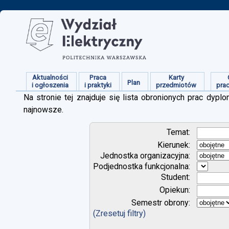
Aktualności
Praca
Karty
Plan
i ogłoszenia
i praktyki
przedmiotów
pra
Na stronie tej znajduje się lista obronionych prac dy
najnowsze.
Temat:
Kierunek:
Jednostka organizacyjna:
Podjednostka funkcjonalna:
Student:
Opiekun:
Semestr obrony:
(Zresetuj filtry)