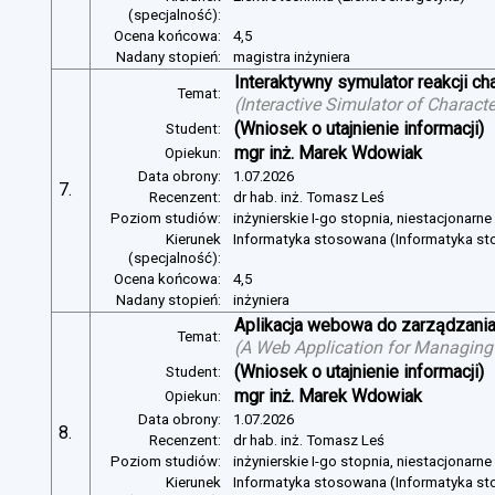
(specjalność):
Ocena końcowa:
4,5
Nadany stopień:
magistra inżyniera
Interaktywny symulator reakcji c
Temat:
(
Interactive Simulator of Charact
(Wniosek o utajnienie informacji)
Student:
mgr inż. Marek Wdowiak
Opiekun:
Data obrony:
1.07.2026
7.
Recenzent:
dr hab. inż. Tomasz Leś
Poziom studiów:
inżynierskie I-go stopnia, niestacjonarn
Kierunek
Informatyka stosowana (Informatyka s
(specjalność):
Ocena końcowa:
4,5
Nadany stopień:
inżyniera
Aplikacja webowa do zarządzania
Temat:
(
A Web Application for Managing 
(Wniosek o utajnienie informacji)
Student:
mgr inż. Marek Wdowiak
Opiekun:
Data obrony:
1.07.2026
8.
Recenzent:
dr hab. inż. Tomasz Leś
Poziom studiów:
inżynierskie I-go stopnia, niestacjonarn
Kierunek
Informatyka stosowana (Informatyka s