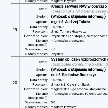
Nadany stopień:
magistra inżyniera
Kreacja serwera NAS w oparciu 
Temat:
(
Creation of a NAS Server based 
(Wniosek o utajnienie informacji)
Student:
mgr inż. Andrzej Toboła
Opiekun:
Data obrony:
1.07.2026
19.
Recenzent:
dr inż. Tomasz Grzywacz
Poziom studiów:
inżynierskie I-go stopnia, niestacjonarn
Kierunek
Informatyka stosowana
(specjalność):
Ocena końcowa:
4,5
Nadany stopień:
inżyniera
System obliczeń rozproszonych o
Temat:
(
Distributed Computing System B
(Wniosek o utajnienie informacji)
Student:
dr inż. Radosław Roszczyk
Opiekun:
Data obrony:
1.07.2026
20.
Recenzent:
dr hab. inż. Krzysztof Siwek
Poziom studiów:
magisterskie II-go stopnia, stacjonarne
Kierunek
Informatyka stosowana (Cyberbezpiec
(specjalność):
Ocena końcowa:
5,0
Nadany stopień:
magistra inżyniera