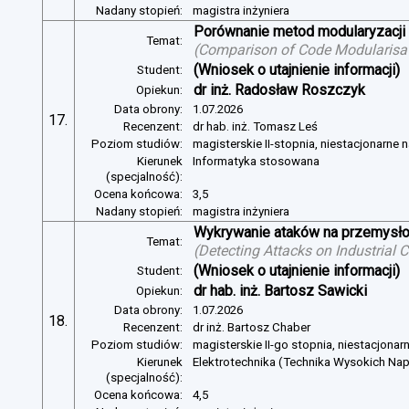
Nadany stopień:
magistra inżyniera
Porównanie metod modularyzacji
Temat:
(
Comparison of Code Modularisat
(Wniosek o utajnienie informacji)
Student:
dr inż. Radosław Roszczyk
Opiekun:
Data obrony:
1.07.2026
17.
Recenzent:
dr hab. inż. Tomasz Leś
Poziom studiów:
magisterskie II-stopnia, niestacjonarne 
Kierunek
Informatyka stosowana
(specjalność):
Ocena końcowa:
3,5
Nadany stopień:
magistra inżyniera
Wykrywanie ataków na przemysło
Temat:
(
Detecting Attacks on Industrial
(Wniosek o utajnienie informacji)
Student:
dr hab. inż. Bartosz Sawicki
Opiekun:
Data obrony:
1.07.2026
18.
Recenzent:
dr inż. Bartosz Chaber
Poziom studiów:
magisterskie II-go stopnia, niestacjonar
Kierunek
Elektrotechnika (Technika Wysokich Na
(specjalność):
Ocena końcowa:
4,5