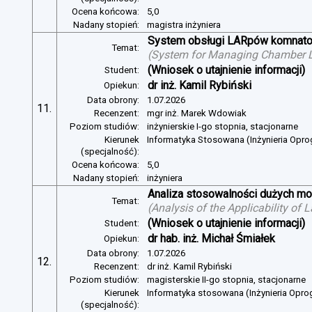
Ocena końcowa:
5,0
Nadany stopień:
magistra inżyniera
System obsługi LARpów komnat
Temat:
(
System for Managing Chamber 
(Wniosek o utajnienie informacji)
Student:
dr inż. Kamil Rybiński
Opiekun:
Data obrony:
1.07.2026
11.
Recenzent:
mgr inż. Marek Wdowiak
Poziom studiów:
inżynierskie I-go stopnia, stacjonarne
Kierunek
Informatyka Stosowana (Inżynieria Opr
(specjalność):
Ocena końcowa:
5,0
Nadany stopień:
inżyniera
Analiza stosowalności dużych mo
Temat:
(
Analysis of the Applicability of
(Wniosek o utajnienie informacji)
Student:
dr hab. inż. Michał Śmiałek
Opiekun:
Data obrony:
1.07.2026
12.
Recenzent:
dr inż. Kamil Rybiński
Poziom studiów:
magisterskie II-go stopnia, stacjonarne
Kierunek
Informatyka stosowana (Inżynieria Opr
(specjalność):