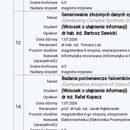
Ocena końcowa:
6,0
Nadany stopień:
magistra inżyniera
Generowanie złożonych danych s
Temat:
(
Generating Complex Synthetic D
(Wniosek o utajnienie informacji)
Student:
dr hab. inż. Bartosz Sawicki
Opiekun:
Data obrony:
1.07.2026
13.
Recenzent:
dr hab. inż. Tomasz Leś
Poziom studiów:
magisterskie II-stopnia, niestacjonarne 
Kierunek
Informatyka stosowana (Informatyka w b
(specjalność):
Ocena końcowa:
4,5
Nadany stopień:
magistra inżyniera
Badania porównawcze falowników
Temat:
(
Comparative Analysis of Class E
(Wniosek o utajnienie informacji)
Student:
dr inż. Rafał Kopacz
Opiekun:
Data obrony:
1.07.2026
14.
Recenzent:
prof. dr hab. inż. Jacek Rąbkowski
Poziom studiów:
magisterskie II-go stopnia, stacjonarne
Kierunek
Elektrotechnika (Elektronika Przemysło
(specjalność):