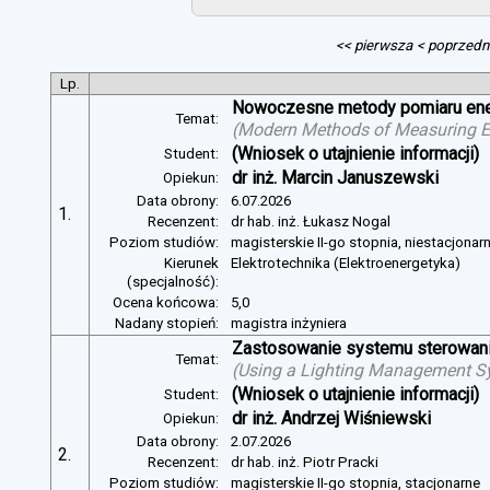
<< pierwsza
< poprzedn
Lp.
Nowoczesne metody pomiaru energ
Temat:
(
Modern Methods of Measuring Ele
(Wniosek o utajnienie informacji)
Student:
dr inż. Marcin Januszewski
Opiekun:
Data obrony:
6.07.2026
1.
Recenzent:
dr hab. inż. Łukasz Nogal
Poziom studiów:
magisterskie II-go stopnia, niestacjonar
Kierunek
Elektrotechnika (Elektroenergetyka)
(specjalność):
Ocena końcowa:
5,0
Nadany stopień:
magistra inżyniera
Zastosowanie systemu sterowania
Temat:
(
Using a Lighting Management Sy
(Wniosek o utajnienie informacji)
Student:
dr inż. Andrzej Wiśniewski
Opiekun:
Data obrony:
2.07.2026
2.
Recenzent:
dr hab. inż. Piotr Pracki
Poziom studiów:
magisterskie II-go stopnia, stacjonarne