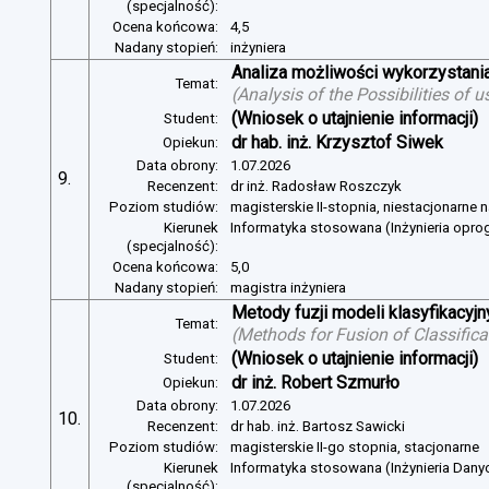
(specjalność):
Ocena końcowa:
4,5
Nadany stopień:
inżyniera
Analiza możliwości wykorzystan
Temat:
(
Analysis of the Possibilities of
(Wniosek o utajnienie informacji)
Student:
dr hab. inż. Krzysztof Siwek
Opiekun:
Data obrony:
1.07.2026
9.
Recenzent:
dr inż. Radosław Roszczyk
Poziom studiów:
magisterskie II-stopnia, niestacjonarne 
Kierunek
Informatyka stosowana (Inżynieria opr
(specjalność):
Ocena końcowa:
5,0
Nadany stopień:
magistra inżyniera
Metody fuzji modeli klasyfikacyj
Temat:
(
Methods for Fusion of Classific
(Wniosek o utajnienie informacji)
Student:
dr inż. Robert Szmurło
Opiekun:
Data obrony:
1.07.2026
10.
Recenzent:
dr hab. inż. Bartosz Sawicki
Poziom studiów:
magisterskie II-go stopnia, stacjonarne
Kierunek
Informatyka stosowana (Inżynieria Dany
(specjalność):