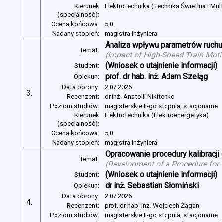
Kierunek
Elektrotechnika (Technika Świetlna i Mul
(specjalność):
Ocena końcowa:
5,0
Nadany stopień:
magistra inżyniera
Analiza wpływu parametrów ruchu 
Temat:
(
Impact of High-Speed Train Mot
(Wniosek o utajnienie informacji)
Student:
prof. dr hab. inż. Adam Szeląg
Opiekun:
Data obrony:
2.07.2026
3.
Recenzent:
dr inż. Anatolii Nikitenko
Poziom studiów:
magisterskie II-go stopnia, stacjonarne
Kierunek
Elektrotechnika (Elektroenergetyka)
(specjalność):
Ocena końcowa:
5,0
Nadany stopień:
magistra inżyniera
Opracowanie procedury kalibracj
Temat:
(
Development of a Procedure for
(Wniosek o utajnienie informacji)
Student:
dr inż. Sebastian Słomiński
Opiekun:
Data obrony:
2.07.2026
4.
Recenzent:
prof. dr hab. inż. Wojciech Żagan
Poziom studiów:
magisterskie II-go stopnia, stacjonarne