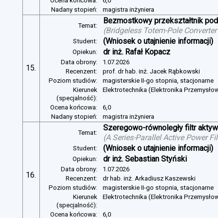
Ocena końcowa:
6,0
Nadany stopień:
magistra inżyniera
Bezmostkowy przekształtnik pod
Temat:
(
Bridgeless Totem-Pole Converter
(Wniosek o utajnienie informacji)
Student:
dr inż. Rafał Kopacz
Opiekun:
Data obrony:
1.07.2026
15.
Recenzent:
prof. dr hab. inż. Jacek Rąbkowski
Poziom studiów:
magisterskie II-go stopnia, stacjonarne
Kierunek
Elektrotechnika (Elektronika Przemysło
(specjalność):
Ocena końcowa:
6,0
Nadany stopień:
magistra inżyniera
Szeregowo-równoległy filtr aktywn
Temat:
(
A Series-Parallel Active Power Fi
(Wniosek o utajnienie informacji)
Student:
dr inż. Sebastian Styński
Opiekun:
Data obrony:
1.07.2026
16.
Recenzent:
dr hab. inż. Arkadiusz Kaszewski
Poziom studiów:
magisterskie II-go stopnia, stacjonarne
Kierunek
Elektrotechnika (Elektronika Przemysło
(specjalność):
Ocena końcowa:
6,0