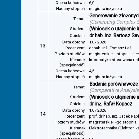
Ocena końcowa:
6,0
Nadany stopień:
magistra inżyniera
Generowanie złożonyc
Temat:
(
Generating Complex S
(Wniosek o utajnienie i
Student:
dr hab. inż. Bartosz Sa
Opiekun:
Data obrony:
1.07.2026
13.
Recenzent:
dr hab. inż. Tomasz Leś
Poziom studiów:
magisterskie II-stopnia, ni
Kierunek
Informatyka stosowana (In
(specjalność):
Ocena końcowa:
4,5
Nadany stopień:
magistra inżyniera
Badania porównawcze 
Temat:
(
Comparative Analysis 
(Wniosek o utajnienie i
Student:
dr inż. Rafał Kopacz
Opiekun:
Data obrony:
1.07.2026
14.
Recenzent:
prof. dr hab. inż. Jacek Rą
Poziom studiów:
magisterskie II-go stopnia,
Kierunek
Elektrotechnika (Elektroni
(specjalność):