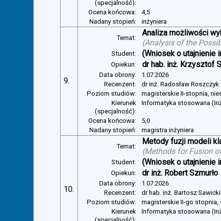
(specjalność):
Ocena końcowa:
4,5
Nadany stopień:
inżyniera
Analiza możliwości w
Temat:
(
Analysis of the Possi
(Wniosek o utajnienie i
Student:
dr hab. inż. Krzysztof 
Opiekun:
Data obrony:
1.07.2026
9.
Recenzent:
dr inż. Radosław Roszczyk
Poziom studiów:
magisterskie II-stopnia, ni
Kierunek
Informatyka stosowana (In
(specjalność):
Ocena końcowa:
5,0
Nadany stopień:
magistra inżyniera
Metody fuzji modeli kl
Temat:
(
Methods for Fusion of
(Wniosek o utajnienie i
Student:
dr inż. Robert Szmurło
Opiekun:
Data obrony:
1.07.2026
10.
Recenzent:
dr hab. inż. Bartosz Sawicki
Poziom studiów:
magisterskie II-go stopnia,
Kierunek
Informatyka stosowana (Inż
(specjalność):