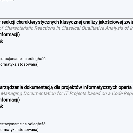
 reakcji charakterystycznych klasycznej analizy jakościowej zw
 of Characteristic Reactions in Classical Qualitative Analysis o
nformacji)
ak
niestacjonarne na odległość
nformatyka stosowana)
arządzania dokumentacją dla projektów informatycznych oparta
 Managing Documentation for IT Projects based on a Code Repo
nformacji)
ak
niestacjonarne na odległość
nformatyka stosowana)