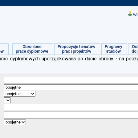
Wi
Obronione
Propozycje tematów
Programy
Do
ów
prace dyplomowe
prac i projektów
studiów
do 
ch prac dyplomowych uporządkowana po dacie obrony - na pocz
:
:
:
:
:
:
: