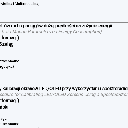
wietlna i Multimedialna)
trów ruchu pociągów dużej prędkości na zużycie energii
 Train Motion Parameters on Energy Consumption
)
nformacji)
 Szeląg
 stacjonarne
ergetyka)
 kalibracji ekranów LED/OLED przy wykorzystaniu spektroradi
cedure for Calibrating LED/OLED Screens Using a Spectroradio
nformacji)
iński
 Żagan
 stacjonarne