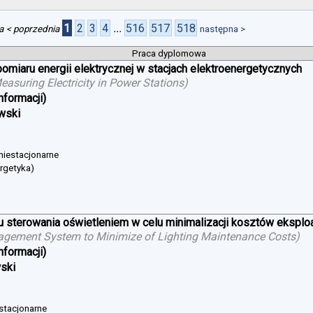
1
2
3
4
...
516
517
518
a
< poprzednia
następna >
Praca dyplomowa
iaru energii elektrycznej w stacjach elektroenergetycznych
suring Electricity in Power Stations
)
nformacji)
wski
 niestacjonarne
ergetyka)
sterowania oświetleniem w celu minimalizacji kosztów eksploat
agement System to Minimize of Lighting Maintenance Costs
)
nformacji)
wski
 stacjonarne