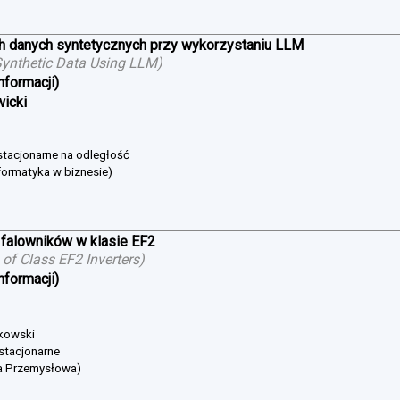
h danych syntetycznych przy wykorzystaniu LLM
ynthetic Data Using LLM
)
nformacji)
wicki
estacjonarne na odległość
formatyka w biznesie)
falowników w klasie EF2
of Class EF2 Inverters
)
nformacji)
bkowski
 stacjonarne
ka Przemysłowa)