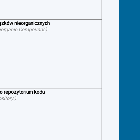
iązków nieorganicznych
f Inorganic Compounds
)
 o repozytorium kodu
sitory.
)