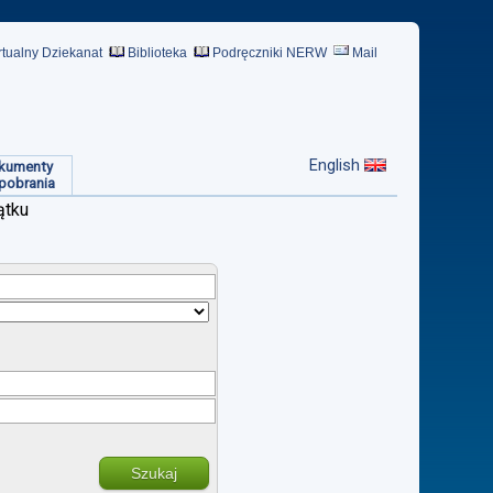
rtualny Dziekanat
Biblioteka
Podręczniki NERW
Mail
English
kumenty
pobrania
ątku
Szukaj