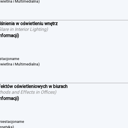
wietlna i Multimedialna)
śnienia w oświetleniu wnętrz
are in Interior Lighting
)
nformacji)
 stacjonarne
wietlna i Multimedialna)
ektów oświetleniowych w biurach
hods and Effects in Offices
)
nformacji)
 niestacjonarne
ergetyka)