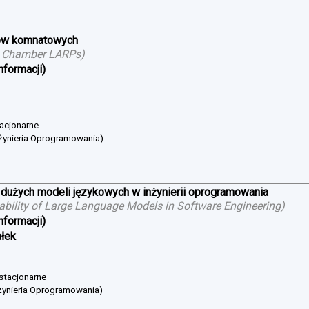
ów komnatowych
g Chamber LARPs
)
nformacji)
tacjonarne
żynieria Oprogramowania)
 dużych modeli językowych w inżynierii oprogramowania
cability of Large Language Models in Software Engineering
)
nformacji)
ałek
 stacjonarne
żynieria Oprogramowania)