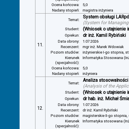
Ocena końcowa:
5,0
Nadany stopień:
magistra inżyniera
System obsługi LARp
Temat:
(
System for Managin
(Wniosek o utajnienie i
Student:
dr inż. Kamil Rybiński
Opiekun:
Data obrony:
1.07.2026
11.
Recenzent:
mgr inż. Marek Wdowiak
Poziom studiów:
inżynierskie I-go stopnia, s
Kierunek
Informatyka Stosowana (In
(specjalność):
Ocena końcowa:
5,0
Nadany stopień:
inżyniera
Analiza stosowalności
Temat:
(
Analysis of the Appli
(Wniosek o utajnienie i
Student:
dr hab. inż. Michał Śmi
Opiekun:
Data obrony:
1.07.2026
12.
Recenzent:
dr inż. Kamil Rybiński
Poziom studiów:
magisterskie II-go stopnia,
Kierunek
Informatyka stosowana (In
(specjalność):