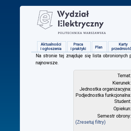
Aktualności
Praca
Karty
Plan
i ogłoszenia
i praktyki
przedmiot
Na stronie tej znajduje się lista obroniony
najnowsze.
Temat
Kierunek
Jednostka organizacyjna
Podjednostka funkcjonalna
Student
Opiekun
Semestr obrony
(Zresetuj filtry)