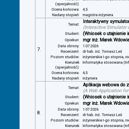
(specjalność):
Ocena końcowa:
4,5
Nadany stopień:
magistra inżyniera
Interaktywny symulator
Temat:
(
Interactive Simulator
(Wniosek o utajnienie i
Student:
mgr inż. Marek Wdowi
Opiekun:
Data obrony:
1.07.2026
7.
Recenzent:
dr hab. inż. Tomasz Leś
Poziom studiów:
inżynierskie I-go stopnia, 
Kierunek
Informatyka stosowana (I
(specjalność):
Ocena końcowa:
4,5
Nadany stopień:
inżyniera
Aplikacja webowa do z
Temat:
(
A Web Application for
(Wniosek o utajnienie i
Student:
mgr inż. Marek Wdowi
Opiekun:
Data obrony:
1.07.2026
8.
Recenzent:
dr hab. inż. Tomasz Leś
Poziom studiów:
inżynierskie I-go stopnia, 
Kierunek
Informatyka stosowana (I