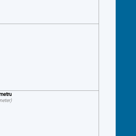
ometru
meter
)