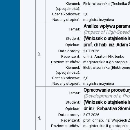
Kierunek
Elektrotechnika (Technika Ś
(specjalność):
Ocena końcowa:
5,0
Nadany stopień:
magistra inżyniera
Analiza wpływu parame
Temat:
(
Impact of High-Speed
(Wniosek o utajnienie i
Student:
prof. dr hab. inż. Adam
Opiekun:
Data obrony:
2.07.2026
3.
Recenzent:
dr inż. Anatolii Nikitenko
Poziom studiów:
magisterskie II-go stopnia,
Kierunek
Elektrotechnika (Elektroen
(specjalność):
Ocena końcowa:
5,0
Nadany stopień:
magistra inżyniera
Opracowanie procedury
Temat:
(
Development of a Pro
(Wniosek o utajnienie i
Student:
dr inż. Sebastian Słom
Opiekun:
Data obrony:
2.07.2026
4.
Recenzent:
prof. dr hab. inż. Wojciech
Poziom studiów:
magisterskie II-go stopnia,