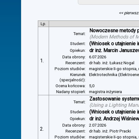
<< pierwsz
Lp.
Nowoczesne metody pom
Temat:
(
Modern Methods of Mea
(Wniosek o utajnienie i
Student:
dr inż. Marcin Janusze
Opiekun:
Data obrony:
6.07.2026
1.
Recenzent:
dr hab. inż. Łukasz Nogal
Poziom studiów:
magisterskie II-go stopnia,
Kierunek
Elektrotechnika (Elektroen
(specjalność):
Ocena końcowa:
5,0
Nadany stopień:
magistra inżyniera
Zastosowanie systemu 
Temat:
(
Using a Lighting Man
(Wniosek o utajnienie i
Student:
dr inż. Andrzej Wiśnie
Opiekun:
Data obrony:
2.07.2026
2.
Recenzent:
dr hab. inż. Piotr Pracki
Poziom studiów:
magisterskie II-go stopnia,