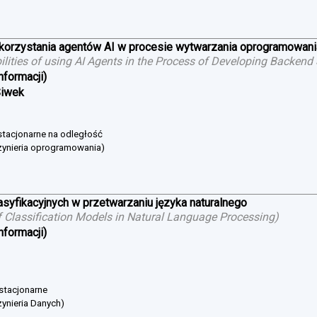
ykorzystania agentów AI w procesie wytwarzania oprogramowan
bilities of using AI Agents in the Process of Developing Backend
nformacji)
Siwek
estacjonarne na odległość
żynieria oprogramowania)
asyfikacyjnych w przetwarzaniu języka naturalnego
 Classification Models in Natural Language Processing
)
nformacji)
 stacjonarne
ynieria Danych)