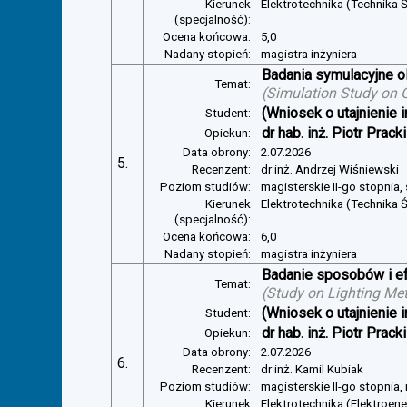
Kierunek
Elektrotechnika (Technika Ś
(specjalność):
Ocena końcowa:
5,0
Nadany stopień:
magistra inżyniera
Badania symulacyjne ol
Temat:
(
Simulation Study on Gl
(Wniosek o utajnienie i
Student:
dr hab. inż. Piotr Pracki
Opiekun:
Data obrony:
2.07.2026
5.
Recenzent:
dr inż. Andrzej Wiśniewski
Poziom studiów:
magisterskie II-go stopnia,
Kierunek
Elektrotechnika (Technika Ś
(specjalność):
Ocena końcowa:
6,0
Nadany stopień:
magistra inżyniera
Badanie sposobów i ef
Temat:
(
Study on Lighting Met
(Wniosek o utajnienie i
Student:
dr hab. inż. Piotr Pracki
Opiekun:
Data obrony:
2.07.2026
6.
Recenzent:
dr inż. Kamil Kubiak
Poziom studiów:
magisterskie II-go stopnia,
Kierunek
Elektrotechnika (Elektroen