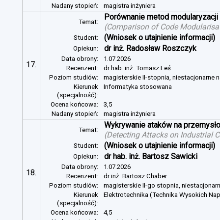
Nadany stopień:
magistra inżyniera
Porównanie metod modularyzacji
Temat:
(
Comparison of Code Modularisat
(Wniosek o utajnienie informacji)
Student:
dr inż. Radosław Roszczyk
Opiekun:
Data obrony:
1.07.2026
17.
Recenzent:
dr hab. inż. Tomasz Leś
Poziom studiów:
magisterskie II-stopnia, niestacjonarne 
Kierunek
Informatyka stosowana
(specjalność):
Ocena końcowa:
3,5
Nadany stopień:
magistra inżyniera
Wykrywanie ataków na przemysło
Temat:
(
Detecting Attacks on Industrial
(Wniosek o utajnienie informacji)
Student:
dr hab. inż. Bartosz Sawicki
Opiekun:
Data obrony:
1.07.2026
18.
Recenzent:
dr inż. Bartosz Chaber
Poziom studiów:
magisterskie II-go stopnia, niestacjonar
Kierunek
Elektrotechnika (Technika Wysokich Na
(specjalność):
Ocena końcowa:
4,5