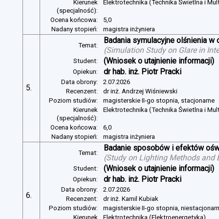
Kierunek
Elektrotechnika (Technika Świetlna i Mul
(specjalność):
Ocena końcowa:
5,0
Nadany stopień:
magistra inżyniera
Badania symulacyjne olśnienia w 
Temat:
(
Simulation Study on Glare in Inte
(Wniosek o utajnienie informacji)
Student:
dr hab. inż. Piotr Pracki
Opiekun:
Data obrony:
2.07.2026
5.
Recenzent:
dr inż. Andrzej Wiśniewski
Poziom studiów:
magisterskie II-go stopnia, stacjonarne
Kierunek
Elektrotechnika (Technika Świetlna i Mul
(specjalność):
Ocena końcowa:
6,0
Nadany stopień:
magistra inżyniera
Badanie sposobów i efektów oświ
Temat:
(
Study on Lighting Methods and Ef
(Wniosek o utajnienie informacji)
Student:
dr hab. inż. Piotr Pracki
Opiekun:
Data obrony:
2.07.2026
6.
Recenzent:
dr inż. Kamil Kubiak
Poziom studiów:
magisterskie II-go stopnia, niestacjonar
Kierunek
Elektrotechnika (Elektroenergetyka)