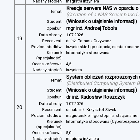
Nadany stopień:
magistra inżyniera
Kreacja serwera NAS w oparciu 
Temat:
(
Creation of a NAS Server based 
(Wniosek o utajnienie informacji)
Student:
mgr inż. Andrzej Toboła
Opiekun:
Data obrony:
1.07.2026
19.
Recenzent:
dr inż. Tomasz Grzywacz
Poziom studiów:
inżynierskie I-go stopnia, niestacjonarn
Kierunek
Informatyka stosowana
(specjalność):
Ocena końcowa:
4,5
Nadany stopień:
inżyniera
System obliczeń rozproszonych o
Temat:
(
Distributed Computing System B
(Wniosek o utajnienie informacji)
Student:
dr inż. Radosław Roszczyk
Opiekun:
Data obrony:
1.07.2026
20.
Recenzent:
dr hab. inż. Krzysztof Siwek
Poziom studiów:
magisterskie II-go stopnia, stacjonarne
Kierunek
Informatyka stosowana (Cyberbezpiec
(specjalność):
Ocena końcowa:
5,0
Nadany stopień:
magistra inżyniera