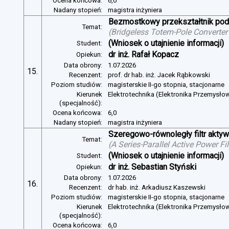
Ocena końcowa:
6,0
Nadany stopień:
magistra inżyniera
Bezmostkowy przekształtnik pod
Temat:
(
Bridgeless Totem-Pole Converter
(Wniosek o utajnienie informacji)
Student:
dr inż. Rafał Kopacz
Opiekun:
Data obrony:
1.07.2026
15.
Recenzent:
prof. dr hab. inż. Jacek Rąbkowski
Poziom studiów:
magisterskie II-go stopnia, stacjonarne
Kierunek
Elektrotechnika (Elektronika Przemysło
(specjalność):
Ocena końcowa:
6,0
Nadany stopień:
magistra inżyniera
Szeregowo-równoległy filtr aktywn
Temat:
(
A Series-Parallel Active Power Fi
(Wniosek o utajnienie informacji)
Student:
dr inż. Sebastian Styński
Opiekun:
Data obrony:
1.07.2026
16.
Recenzent:
dr hab. inż. Arkadiusz Kaszewski
Poziom studiów:
magisterskie II-go stopnia, stacjonarne
Kierunek
Elektrotechnika (Elektronika Przemysło
(specjalność):
Ocena końcowa:
6,0