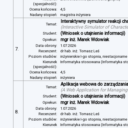
(specjalność):
Ocena końcowa:
4,5
Nadany stopień:
magistra inżyniera
Interaktywny symulator reakcji c
Temat:
(
Interactive Simulator of Charact
(Wniosek o utajnienie informacji)
Student:
mgr inż. Marek Wdowiak
Opiekun:
Data obrony:
1.07.2026
7.
Recenzent:
dr hab. inż. Tomasz Leś
Poziom studiów:
inżynierskie I-go stopnia, niestacjonarn
Kierunek
Informatyka stosowana (Informatyka s
(specjalność):
Ocena końcowa:
4,5
Nadany stopień:
inżyniera
Aplikacja webowa do zarządzania
Temat:
(
A Web Application for Managing 
(Wniosek o utajnienie informacji)
Student:
mgr inż. Marek Wdowiak
Opiekun:
Data obrony:
1.07.2026
8.
Recenzent:
dr hab. inż. Tomasz Leś
Poziom studiów:
inżynierskie I-go stopnia, niestacjonarn
Kierunek
Informatyka stosowana (Informatyka s