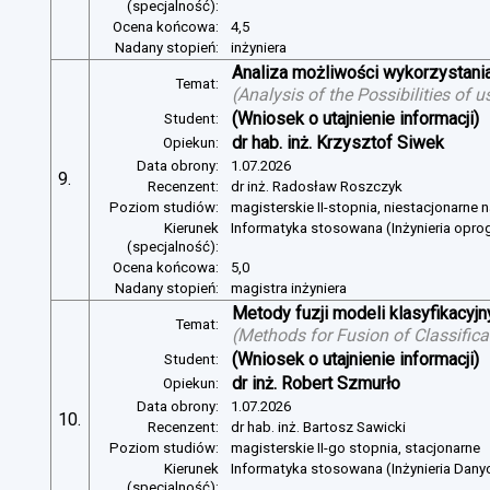
(specjalność):
Ocena końcowa:
4,5
Nadany stopień:
inżyniera
Analiza możliwości wykorzystan
Temat:
(
Analysis of the Possibilities of
(Wniosek o utajnienie informacji)
Student:
dr hab. inż. Krzysztof Siwek
Opiekun:
Data obrony:
1.07.2026
9.
Recenzent:
dr inż. Radosław Roszczyk
Poziom studiów:
magisterskie II-stopnia, niestacjonarne 
Kierunek
Informatyka stosowana (Inżynieria opr
(specjalność):
Ocena końcowa:
5,0
Nadany stopień:
magistra inżyniera
Metody fuzji modeli klasyfikacyj
Temat:
(
Methods for Fusion of Classific
(Wniosek o utajnienie informacji)
Student:
dr inż. Robert Szmurło
Opiekun:
Data obrony:
1.07.2026
10.
Recenzent:
dr hab. inż. Bartosz Sawicki
Poziom studiów:
magisterskie II-go stopnia, stacjonarne
Kierunek
Informatyka stosowana (Inżynieria Dany
(specjalność):