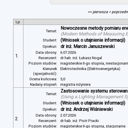
<< pierwsza
< poprzedn
Lp.
Nowoczesne metody pomiaru energ
Temat:
(
Modern Methods of Measuring Ele
(Wniosek o utajnienie informacji)
Student:
dr inż. Marcin Januszewski
Opiekun:
Data obrony:
6.07.2026
1.
Recenzent:
dr hab. inż. Łukasz Nogal
Poziom studiów:
magisterskie II-go stopnia, niestacjonar
Kierunek
Elektrotechnika (Elektroenergetyka)
(specjalność):
Ocena końcowa:
5,0
Nadany stopień:
magistra inżyniera
Zastosowanie systemu sterowania
Temat:
(
Using a Lighting Management Sy
(Wniosek o utajnienie informacji)
Student:
dr inż. Andrzej Wiśniewski
Opiekun:
Data obrony:
2.07.2026
2.
Recenzent:
dr hab. inż. Piotr Pracki
Poziom studiów:
magisterskie II-go stopnia, stacjonarne