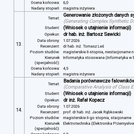
Ocena końcowa:
6,0
Nadany stopień:
magistra inżyniera
Generowanie złożonych danych s
Temat:
(
Generating Complex Synthetic D
(Wniosek o utajnienie informacji)
Student:
dr hab. inż. Bartosz Sawicki
Opiekun:
Data obrony:
1.07.2026
13.
Recenzent:
dr hab. inż. Tomasz Leś
Poziom studiów:
magisterskie II-stopnia, niestacjonarne 
Kierunek
Informatyka stosowana (Informatyka w b
(specjalność):
Ocena końcowa:
4,5
Nadany stopień:
magistra inżyniera
Badania porównawcze falowników
Temat:
(
Comparative Analysis of Class E
(Wniosek o utajnienie informacji)
Student:
dr inż. Rafał Kopacz
Opiekun:
Data obrony:
1.07.2026
14.
Recenzent:
prof. dr hab. inż. Jacek Rąbkowski
Poziom studiów:
magisterskie II-go stopnia, stacjonarne
Kierunek
Elektrotechnika (Elektronika Przemysło
(specjalność):