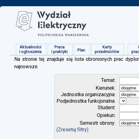
Aktualności
Praca
Karty
Plan
i ogłoszenia
i praktyki
przedmiotów
pra
Na stronie tej znajduje się lista obronionych prac dy
najnowsze.
Temat:
Kierunek:
Jednostka organizacyjna:
Podjednostka funkcjonalna:
Student:
Opiekun:
Semestr obrony:
(Zresetuj filtry)