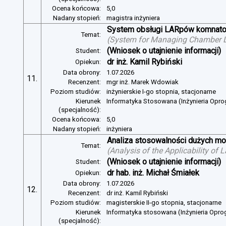
Ocena końcowa:
5,0
Nadany stopień:
magistra inżyniera
System obsługi LARpów komnat
Temat:
(
System for Managing Chamber 
(Wniosek o utajnienie informacji)
Student:
dr inż. Kamil Rybiński
Opiekun:
Data obrony:
1.07.2026
11.
Recenzent:
mgr inż. Marek Wdowiak
Poziom studiów:
inżynierskie I-go stopnia, stacjonarne
Kierunek
Informatyka Stosowana (Inżynieria Opr
(specjalność):
Ocena końcowa:
5,0
Nadany stopień:
inżyniera
Analiza stosowalności dużych mo
Temat:
(
Analysis of the Applicability of
(Wniosek o utajnienie informacji)
Student:
dr hab. inż. Michał Śmiałek
Opiekun:
Data obrony:
1.07.2026
12.
Recenzent:
dr inż. Kamil Rybiński
Poziom studiów:
magisterskie II-go stopnia, stacjonarne
Kierunek
Informatyka stosowana (Inżynieria Opr
(specjalność):