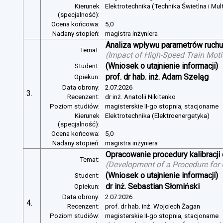
Kierunek
Elektrotechnika (Technika Świetlna i Mul
(specjalność):
Ocena końcowa:
5,0
Nadany stopień:
magistra inżyniera
Analiza wpływu parametrów ruchu 
Temat:
(
Impact of High-Speed Train Mot
(Wniosek o utajnienie informacji)
Student:
prof. dr hab. inż. Adam Szeląg
Opiekun:
Data obrony:
2.07.2026
3.
Recenzent:
dr inż. Anatolii Nikitenko
Poziom studiów:
magisterskie II-go stopnia, stacjonarne
Kierunek
Elektrotechnika (Elektroenergetyka)
(specjalność):
Ocena końcowa:
5,0
Nadany stopień:
magistra inżyniera
Opracowanie procedury kalibracj
Temat:
(
Development of a Procedure for
(Wniosek o utajnienie informacji)
Student:
dr inż. Sebastian Słomiński
Opiekun:
Data obrony:
2.07.2026
4.
Recenzent:
prof. dr hab. inż. Wojciech Żagan
Poziom studiów:
magisterskie II-go stopnia, stacjonarne