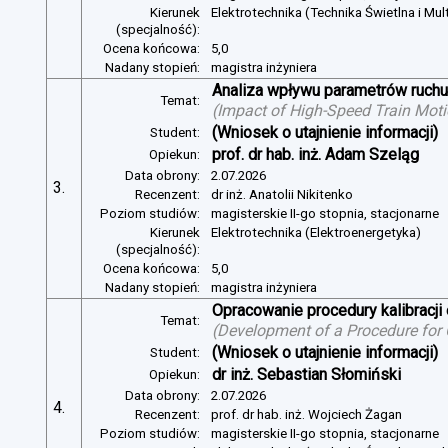
Kierunek
Elektrotechnika (Technika Świetlna i Mul
(specjalność):
Ocena końcowa:
5,0
Nadany stopień:
magistra inżyniera
Analiza wpływu parametrów ruchu 
Temat:
(
Impact of High-Speed Train Mot
(Wniosek o utajnienie informacji)
Student:
prof. dr hab. inż. Adam Szeląg
Opiekun:
Data obrony:
2.07.2026
3.
Recenzent:
dr inż. Anatolii Nikitenko
Poziom studiów:
magisterskie II-go stopnia, stacjonarne
Kierunek
Elektrotechnika (Elektroenergetyka)
(specjalność):
Ocena końcowa:
5,0
Nadany stopień:
magistra inżyniera
Opracowanie procedury kalibracj
Temat:
(
Development of a Procedure for
(Wniosek o utajnienie informacji)
Student:
dr inż. Sebastian Słomiński
Opiekun:
Data obrony:
2.07.2026
4.
Recenzent:
prof. dr hab. inż. Wojciech Żagan
Poziom studiów:
magisterskie II-go stopnia, stacjonarne