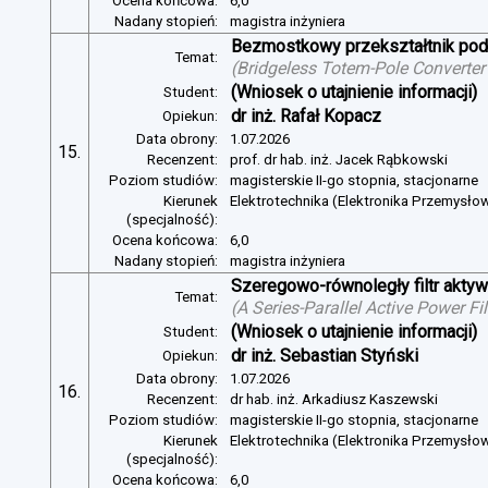
Ocena końcowa:
6,0
Nadany stopień:
magistra inżyniera
Bezmostkowy przekształtnik pod
Temat:
(
Bridgeless Totem-Pole Converter
(Wniosek o utajnienie informacji)
Student:
dr inż. Rafał Kopacz
Opiekun:
Data obrony:
1.07.2026
15.
Recenzent:
prof. dr hab. inż. Jacek Rąbkowski
Poziom studiów:
magisterskie II-go stopnia, stacjonarne
Kierunek
Elektrotechnika (Elektronika Przemysło
(specjalność):
Ocena końcowa:
6,0
Nadany stopień:
magistra inżyniera
Szeregowo-równoległy filtr aktywn
Temat:
(
A Series-Parallel Active Power Fi
(Wniosek o utajnienie informacji)
Student:
dr inż. Sebastian Styński
Opiekun:
Data obrony:
1.07.2026
16.
Recenzent:
dr hab. inż. Arkadiusz Kaszewski
Poziom studiów:
magisterskie II-go stopnia, stacjonarne
Kierunek
Elektrotechnika (Elektronika Przemysło
(specjalność):
Ocena końcowa:
6,0