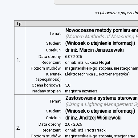
<< pierwsza
< poprzedn
Lp.
Nowoczesne metody pomiaru energ
Temat:
(
Modern Methods of Measuring Ele
(Wniosek o utajnienie informacji)
Student:
dr inż. Marcin Januszewski
Opiekun:
Data obrony:
6.07.2026
1.
Recenzent:
dr hab. inż. Łukasz Nogal
Poziom studiów:
magisterskie II-go stopnia, niestacjonar
Kierunek
Elektrotechnika (Elektroenergetyka)
(specjalność):
Ocena końcowa:
5,0
Nadany stopień:
magistra inżyniera
Zastosowanie systemu sterowania
Temat:
(
Using a Lighting Management Sy
(Wniosek o utajnienie informacji)
Student:
dr inż. Andrzej Wiśniewski
Opiekun:
Data obrony:
2.07.2026
2.
Recenzent:
dr hab. inż. Piotr Pracki
Poziom studiów:
magisterskie II-go stopnia, stacjonarne