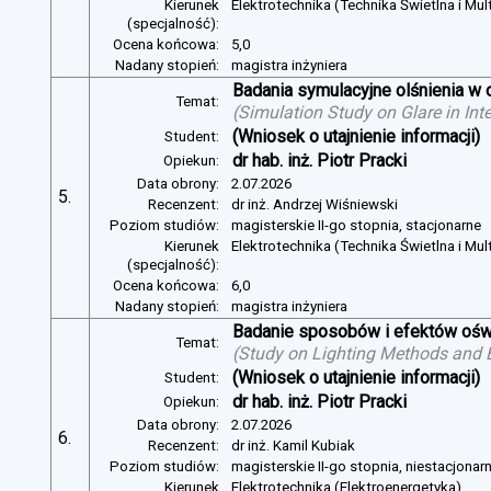
Kierunek
Elektrotechnika (Technika Świetlna i Mul
(specjalność):
Ocena końcowa:
5,0
Nadany stopień:
magistra inżyniera
Badania symulacyjne olśnienia w 
Temat:
(
Simulation Study on Glare in Inte
(Wniosek o utajnienie informacji)
Student:
dr hab. inż. Piotr Pracki
Opiekun:
Data obrony:
2.07.2026
5.
Recenzent:
dr inż. Andrzej Wiśniewski
Poziom studiów:
magisterskie II-go stopnia, stacjonarne
Kierunek
Elektrotechnika (Technika Świetlna i Mul
(specjalność):
Ocena końcowa:
6,0
Nadany stopień:
magistra inżyniera
Badanie sposobów i efektów oświ
Temat:
(
Study on Lighting Methods and Ef
(Wniosek o utajnienie informacji)
Student:
dr hab. inż. Piotr Pracki
Opiekun:
Data obrony:
2.07.2026
6.
Recenzent:
dr inż. Kamil Kubiak
Poziom studiów:
magisterskie II-go stopnia, niestacjonar
Kierunek
Elektrotechnika (Elektroenergetyka)