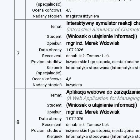
(specjalność):
Ocena końcowa:
4,5
Nadany stopień:
magistra inżyniera
Interaktywny symulator reakcji c
Temat:
(
Interactive Simulator of Charact
(Wniosek o utajnienie informacji)
Student:
mgr inż. Marek Wdowiak
Opiekun:
Data obrony:
1.07.2026
7.
Recenzent:
dr hab. inż. Tomasz Leś
Poziom studiów:
inżynierskie I-go stopnia, niestacjonarn
Kierunek
Informatyka stosowana (Informatyka s
(specjalność):
Ocena końcowa:
4,5
Nadany stopień:
inżyniera
Aplikacja webowa do zarządzania
Temat:
(
A Web Application for Managing 
(Wniosek o utajnienie informacji)
Student:
mgr inż. Marek Wdowiak
Opiekun:
Data obrony:
1.07.2026
8.
Recenzent:
dr hab. inż. Tomasz Leś
Poziom studiów:
inżynierskie I-go stopnia, niestacjonarn
Kierunek
Informatyka stosowana (Informatyka s