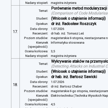
Nadany stopień:
magistra inżyniera
Porównanie metod modularyzacji
Temat:
(
Comparison of Code Modularisat
(Wniosek o utajnienie informacji)
Student:
dr inż. Radosław Roszczyk
Opiekun:
Data obrony:
1.07.2026
17.
Recenzent:
dr hab. inż. Tomasz Leś
Poziom studiów:
magisterskie II-stopnia, niestacjonarne 
Kierunek
Informatyka stosowana
(specjalność):
Ocena końcowa:
3,5
Nadany stopień:
magistra inżyniera
Wykrywanie ataków na przemysło
Temat:
(
Detecting Attacks on Industrial
(Wniosek o utajnienie informacji)
Student:
dr hab. inż. Bartosz Sawicki
Opiekun:
Data obrony:
1.07.2026
18.
Recenzent:
dr inż. Bartosz Chaber
Poziom studiów:
magisterskie II-go stopnia, niestacjonar
Kierunek
Elektrotechnika (Technika Wysokich Na
(specjalność):
Ocena końcowa:
4,5