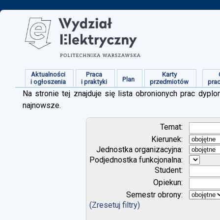
Aktualności
Praca
Karty
Plan
i ogłoszenia
i praktyki
przedmiotów
pra
Na stronie tej znajduje się lista obronionych prac dy
najnowsze.
Temat:
Kierunek:
Jednostka organizacyjna:
Podjednostka funkcjonalna:
Student:
Opiekun:
Semestr obrony:
(Zresetuj filtry)