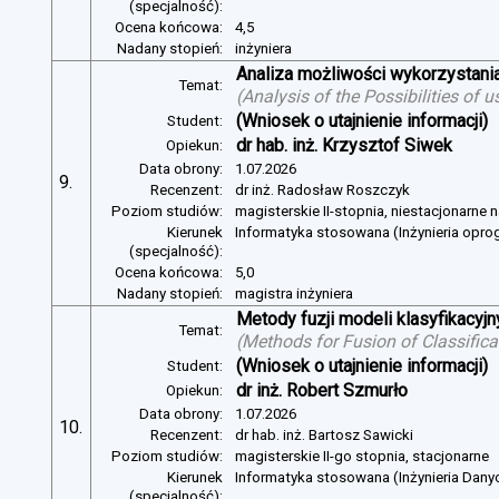
(specjalność):
Ocena końcowa:
4,5
Nadany stopień:
inżyniera
Analiza możliwości wykorzystan
Temat:
(
Analysis of the Possibilities of
(Wniosek o utajnienie informacji)
Student:
dr hab. inż. Krzysztof Siwek
Opiekun:
Data obrony:
1.07.2026
9.
Recenzent:
dr inż. Radosław Roszczyk
Poziom studiów:
magisterskie II-stopnia, niestacjonarne 
Kierunek
Informatyka stosowana (Inżynieria opr
(specjalność):
Ocena końcowa:
5,0
Nadany stopień:
magistra inżyniera
Metody fuzji modeli klasyfikacyj
Temat:
(
Methods for Fusion of Classific
(Wniosek o utajnienie informacji)
Student:
dr inż. Robert Szmurło
Opiekun:
Data obrony:
1.07.2026
10.
Recenzent:
dr hab. inż. Bartosz Sawicki
Poziom studiów:
magisterskie II-go stopnia, stacjonarne
Kierunek
Informatyka stosowana (Inżynieria Dany
(specjalność):