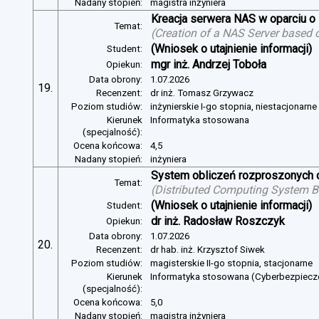
Nadany stopień:
magistra inżyniera
Kreacja serwera NAS w oparciu 
Temat:
(
Creation of a NAS Server based 
(Wniosek o utajnienie informacji)
Student:
mgr inż. Andrzej Toboła
Opiekun:
Data obrony:
1.07.2026
19.
Recenzent:
dr inż. Tomasz Grzywacz
Poziom studiów:
inżynierskie I-go stopnia, niestacjonarn
Kierunek
Informatyka stosowana
(specjalność):
Ocena końcowa:
4,5
Nadany stopień:
inżyniera
System obliczeń rozproszonych o
Temat:
(
Distributed Computing System B
(Wniosek o utajnienie informacji)
Student:
dr inż. Radosław Roszczyk
Opiekun:
Data obrony:
1.07.2026
20.
Recenzent:
dr hab. inż. Krzysztof Siwek
Poziom studiów:
magisterskie II-go stopnia, stacjonarne
Kierunek
Informatyka stosowana (Cyberbezpiec
(specjalność):
Ocena końcowa:
5,0
Nadany stopień:
magistra inżyniera