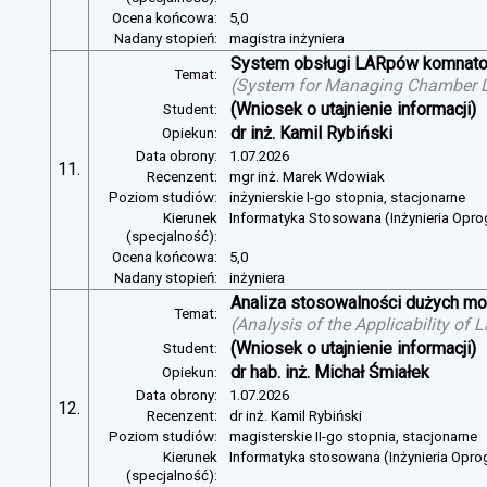
Ocena końcowa:
5,0
Nadany stopień:
magistra inżyniera
System obsługi LARpów komnat
Temat:
(
System for Managing Chamber 
(Wniosek o utajnienie informacji)
Student:
dr inż. Kamil Rybiński
Opiekun:
Data obrony:
1.07.2026
11.
Recenzent:
mgr inż. Marek Wdowiak
Poziom studiów:
inżynierskie I-go stopnia, stacjonarne
Kierunek
Informatyka Stosowana (Inżynieria Opr
(specjalność):
Ocena końcowa:
5,0
Nadany stopień:
inżyniera
Analiza stosowalności dużych mo
Temat:
(
Analysis of the Applicability of
(Wniosek o utajnienie informacji)
Student:
dr hab. inż. Michał Śmiałek
Opiekun:
Data obrony:
1.07.2026
12.
Recenzent:
dr inż. Kamil Rybiński
Poziom studiów:
magisterskie II-go stopnia, stacjonarne
Kierunek
Informatyka stosowana (Inżynieria Opr
(specjalność):