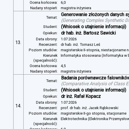
Ocena końcowa:
6,0
Nadany stopień:
magistra inżyniera
Generowanie złożonych danych s
Temat:
(
Generating Complex Synthetic D
(Wniosek o utajnienie informacji)
Student:
dr hab. inż. Bartosz Sawicki
Opiekun:
Data obrony:
1.07.2026
13.
Recenzent:
dr hab. inż. Tomasz Leś
Poziom studiów:
magisterskie II-stopnia, niestacjonarne 
Kierunek
Informatyka stosowana (Informatyka w b
(specjalność):
Ocena końcowa:
4,5
Nadany stopień:
magistra inżyniera
Badania porównawcze falowników
Temat:
(
Comparative Analysis of Class E
(Wniosek o utajnienie informacji)
Student:
dr inż. Rafał Kopacz
Opiekun:
Data obrony:
1.07.2026
14.
Recenzent:
prof. dr hab. inż. Jacek Rąbkowski
Poziom studiów:
magisterskie II-go stopnia, stacjonarne
Kierunek
Elektrotechnika (Elektronika Przemysło
(specjalność):