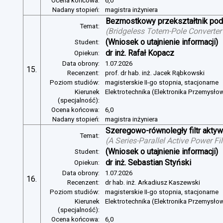
Ocena końcowa:
6,0
Nadany stopień:
magistra inżyniera
Bezmostkowy przekształtnik pod
Temat:
(
Bridgeless Totem-Pole Converter
(Wniosek o utajnienie informacji)
Student:
dr inż. Rafał Kopacz
Opiekun:
Data obrony:
1.07.2026
15.
Recenzent:
prof. dr hab. inż. Jacek Rąbkowski
Poziom studiów:
magisterskie II-go stopnia, stacjonarne
Kierunek
Elektrotechnika (Elektronika Przemysło
(specjalność):
Ocena końcowa:
6,0
Nadany stopień:
magistra inżyniera
Szeregowo-równoległy filtr aktywn
Temat:
(
A Series-Parallel Active Power Fi
(Wniosek o utajnienie informacji)
Student:
dr inż. Sebastian Styński
Opiekun:
Data obrony:
1.07.2026
16.
Recenzent:
dr hab. inż. Arkadiusz Kaszewski
Poziom studiów:
magisterskie II-go stopnia, stacjonarne
Kierunek
Elektrotechnika (Elektronika Przemysło
(specjalność):
Ocena końcowa:
6,0