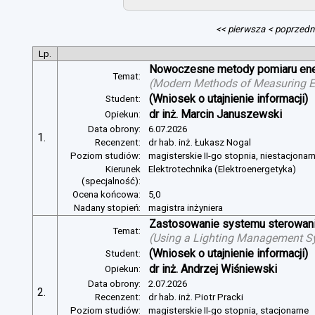
<< pierwsza
< poprzedn
Lp.
Nowoczesne metody pomiaru energ
Temat:
(
Modern Methods of Measuring Ele
(Wniosek o utajnienie informacji)
Student:
dr inż. Marcin Januszewski
Opiekun:
Data obrony:
6.07.2026
1.
Recenzent:
dr hab. inż. Łukasz Nogal
Poziom studiów:
magisterskie II-go stopnia, niestacjonar
Kierunek
Elektrotechnika (Elektroenergetyka)
(specjalność):
Ocena końcowa:
5,0
Nadany stopień:
magistra inżyniera
Zastosowanie systemu sterowania
Temat:
(
Using a Lighting Management Sy
(Wniosek o utajnienie informacji)
Student:
dr inż. Andrzej Wiśniewski
Opiekun:
Data obrony:
2.07.2026
2.
Recenzent:
dr hab. inż. Piotr Pracki
Poziom studiów:
magisterskie II-go stopnia, stacjonarne