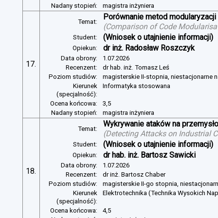
Nadany stopień:
magistra inżyniera
Porównanie metod modularyzacji
Temat:
(
Comparison of Code Modularisat
(Wniosek o utajnienie informacji)
Student:
dr inż. Radosław Roszczyk
Opiekun:
Data obrony:
1.07.2026
17.
Recenzent:
dr hab. inż. Tomasz Leś
Poziom studiów:
magisterskie II-stopnia, niestacjonarne 
Kierunek
Informatyka stosowana
(specjalność):
Ocena końcowa:
3,5
Nadany stopień:
magistra inżyniera
Wykrywanie ataków na przemysło
Temat:
(
Detecting Attacks on Industrial
(Wniosek o utajnienie informacji)
Student:
dr hab. inż. Bartosz Sawicki
Opiekun:
Data obrony:
1.07.2026
18.
Recenzent:
dr inż. Bartosz Chaber
Poziom studiów:
magisterskie II-go stopnia, niestacjonar
Kierunek
Elektrotechnika (Technika Wysokich Na
(specjalność):
Ocena końcowa:
4,5