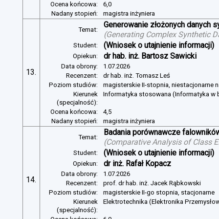
Ocena końcowa:
6,0
Nadany stopień:
magistra inżyniera
Generowanie złożonych danych s
Temat:
(
Generating Complex Synthetic D
(Wniosek o utajnienie informacji)
Student:
dr hab. inż. Bartosz Sawicki
Opiekun:
Data obrony:
1.07.2026
13.
Recenzent:
dr hab. inż. Tomasz Leś
Poziom studiów:
magisterskie II-stopnia, niestacjonarne 
Kierunek
Informatyka stosowana (Informatyka w b
(specjalność):
Ocena końcowa:
4,5
Nadany stopień:
magistra inżyniera
Badania porównawcze falowników
Temat:
(
Comparative Analysis of Class E
(Wniosek o utajnienie informacji)
Student:
dr inż. Rafał Kopacz
Opiekun:
Data obrony:
1.07.2026
14.
Recenzent:
prof. dr hab. inż. Jacek Rąbkowski
Poziom studiów:
magisterskie II-go stopnia, stacjonarne
Kierunek
Elektrotechnika (Elektronika Przemysło
(specjalność):