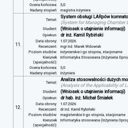
Ocena końcowa:
5,0
Nadany stopień:
magistra inżyniera
System obsługi LARpów komnat
Temat:
(
System for Managing Chamber 
(Wniosek o utajnienie informacji)
Student:
dr inż. Kamil Rybiński
Opiekun:
Data obrony:
1.07.2026
11.
Recenzent:
mgr inż. Marek Wdowiak
Poziom studiów:
inżynierskie I-go stopnia, stacjonarne
Kierunek
Informatyka Stosowana (Inżynieria Opr
(specjalność):
Ocena końcowa:
5,0
Nadany stopień:
inżyniera
Analiza stosowalności dużych mo
Temat:
(
Analysis of the Applicability of
(Wniosek o utajnienie informacji)
Student:
dr hab. inż. Michał Śmiałek
Opiekun:
Data obrony:
1.07.2026
12.
Recenzent:
dr inż. Kamil Rybiński
Poziom studiów:
magisterskie II-go stopnia, stacjonarne
Kierunek
Informatyka stosowana (Inżynieria Opr
(specjalność):