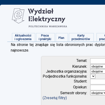
Aktualności
Praca
Karty
Plan
i ogłoszenia
i praktyki
przedmiotów
pra
Na stronie tej znajduje się lista obronionych prac dy
najnowsze.
Temat:
Kierunek:
Jednostka organizacyjna:
Podjednostka funkcjonalna:
Student:
Opiekun:
Semestr obrony:
(Zresetuj filtry)