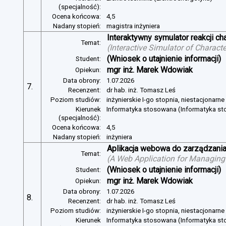
(specjalność):
Ocena końcowa:
4,5
Nadany stopień:
magistra inżyniera
Interaktywny symulator reakcji c
Temat:
(
Interactive Simulator of Charact
(Wniosek o utajnienie informacji)
Student:
mgr inż. Marek Wdowiak
Opiekun:
Data obrony:
1.07.2026
7.
Recenzent:
dr hab. inż. Tomasz Leś
Poziom studiów:
inżynierskie I-go stopnia, niestacjonarn
Kierunek
Informatyka stosowana (Informatyka s
(specjalność):
Ocena końcowa:
4,5
Nadany stopień:
inżyniera
Aplikacja webowa do zarządzania
Temat:
(
A Web Application for Managing 
(Wniosek o utajnienie informacji)
Student:
mgr inż. Marek Wdowiak
Opiekun:
Data obrony:
1.07.2026
8.
Recenzent:
dr hab. inż. Tomasz Leś
Poziom studiów:
inżynierskie I-go stopnia, niestacjonarn
Kierunek
Informatyka stosowana (Informatyka s