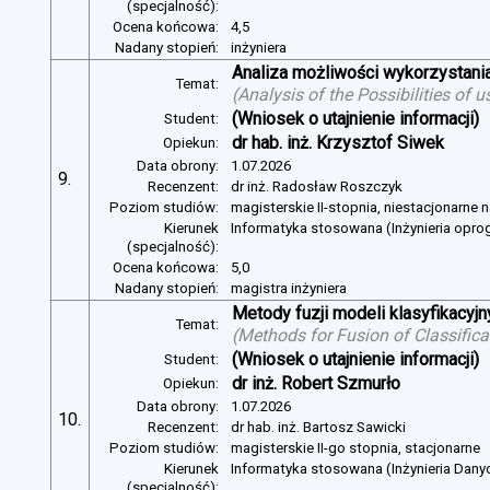
(specjalność):
Ocena końcowa:
4,5
Nadany stopień:
inżyniera
Analiza możliwości wykorzystan
Temat:
(
Analysis of the Possibilities of
(Wniosek o utajnienie informacji)
Student:
dr hab. inż. Krzysztof Siwek
Opiekun:
Data obrony:
1.07.2026
9.
Recenzent:
dr inż. Radosław Roszczyk
Poziom studiów:
magisterskie II-stopnia, niestacjonarne 
Kierunek
Informatyka stosowana (Inżynieria opr
(specjalność):
Ocena końcowa:
5,0
Nadany stopień:
magistra inżyniera
Metody fuzji modeli klasyfikacyj
Temat:
(
Methods for Fusion of Classific
(Wniosek o utajnienie informacji)
Student:
dr inż. Robert Szmurło
Opiekun:
Data obrony:
1.07.2026
10.
Recenzent:
dr hab. inż. Bartosz Sawicki
Poziom studiów:
magisterskie II-go stopnia, stacjonarne
Kierunek
Informatyka stosowana (Inżynieria Dany
(specjalność):