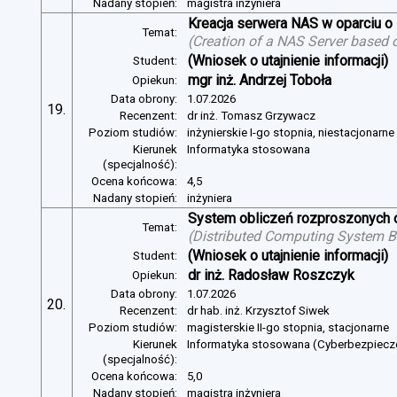
Nadany stopień:
magistra inżyniera
Kreacja serwera NAS w oparciu 
Temat:
(
Creation of a NAS Server based 
(Wniosek o utajnienie informacji)
Student:
mgr inż. Andrzej Toboła
Opiekun:
Data obrony:
1.07.2026
19.
Recenzent:
dr inż. Tomasz Grzywacz
Poziom studiów:
inżynierskie I-go stopnia, niestacjonarn
Kierunek
Informatyka stosowana
(specjalność):
Ocena końcowa:
4,5
Nadany stopień:
inżyniera
System obliczeń rozproszonych o
Temat:
(
Distributed Computing System B
(Wniosek o utajnienie informacji)
Student:
dr inż. Radosław Roszczyk
Opiekun:
Data obrony:
1.07.2026
20.
Recenzent:
dr hab. inż. Krzysztof Siwek
Poziom studiów:
magisterskie II-go stopnia, stacjonarne
Kierunek
Informatyka stosowana (Cyberbezpiec
(specjalność):
Ocena końcowa:
5,0
Nadany stopień:
magistra inżyniera