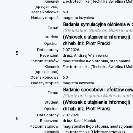
Kierunek
Elektrotechnika (Technika Świetlna i Mul
(specjalność):
Ocena końcowa:
5,0
Nadany stopień:
magistra inżyniera
Badania symulacyjne olśnienia w 
Temat:
(
Simulation Study on Glare in Inte
(Wniosek o utajnienie informacji)
Student:
dr hab. inż. Piotr Pracki
Opiekun:
Data obrony:
2.07.2026
5.
Recenzent:
dr inż. Andrzej Wiśniewski
Poziom studiów:
magisterskie II-go stopnia, stacjonarne
Kierunek
Elektrotechnika (Technika Świetlna i Mul
(specjalność):
Ocena końcowa:
6,0
Nadany stopień:
magistra inżyniera
Badanie sposobów i efektów oświ
Temat:
(
Study on Lighting Methods and Ef
(Wniosek o utajnienie informacji)
Student:
dr hab. inż. Piotr Pracki
Opiekun:
Data obrony:
2.07.2026
6.
Recenzent:
dr inż. Kamil Kubiak
Poziom studiów:
magisterskie II-go stopnia, niestacjonar
Kierunek
Elektrotechnika (Elektroenergetyka)