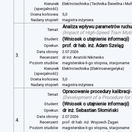
Kierunek
Elektrotechnika (Technika Świetlna i Mul
(specjalność):
Ocena końcowa:
5,0
Nadany stopień:
magistra inżyniera
Analiza wpływu parametrów ruchu 
Temat:
(
Impact of High-Speed Train Mot
(Wniosek o utajnienie informacji)
Student:
prof. dr hab. inż. Adam Szeląg
Opiekun:
Data obrony:
2.07.2026
3.
Recenzent:
dr inż. Anatolii Nikitenko
Poziom studiów:
magisterskie II-go stopnia, stacjonarne
Kierunek
Elektrotechnika (Elektroenergetyka)
(specjalność):
Ocena końcowa:
5,0
Nadany stopień:
magistra inżyniera
Opracowanie procedury kalibracj
Temat:
(
Development of a Procedure for
(Wniosek o utajnienie informacji)
Student:
dr inż. Sebastian Słomiński
Opiekun:
Data obrony:
2.07.2026
4.
Recenzent:
prof. dr hab. inż. Wojciech Żagan
Poziom studiów:
magisterskie II-go stopnia, stacjonarne