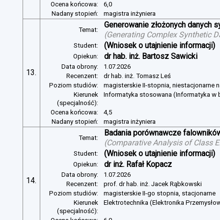
Ocena końcowa:
6,0
Nadany stopień:
magistra inżyniera
Generowanie złożonych danych s
Temat:
(
Generating Complex Synthetic D
(Wniosek o utajnienie informacji)
Student:
dr hab. inż. Bartosz Sawicki
Opiekun:
Data obrony:
1.07.2026
13.
Recenzent:
dr hab. inż. Tomasz Leś
Poziom studiów:
magisterskie II-stopnia, niestacjonarne 
Kierunek
Informatyka stosowana (Informatyka w b
(specjalność):
Ocena końcowa:
4,5
Nadany stopień:
magistra inżyniera
Badania porównawcze falowników
Temat:
(
Comparative Analysis of Class E
(Wniosek o utajnienie informacji)
Student:
dr inż. Rafał Kopacz
Opiekun:
Data obrony:
1.07.2026
14.
Recenzent:
prof. dr hab. inż. Jacek Rąbkowski
Poziom studiów:
magisterskie II-go stopnia, stacjonarne
Kierunek
Elektrotechnika (Elektronika Przemysło
(specjalność):