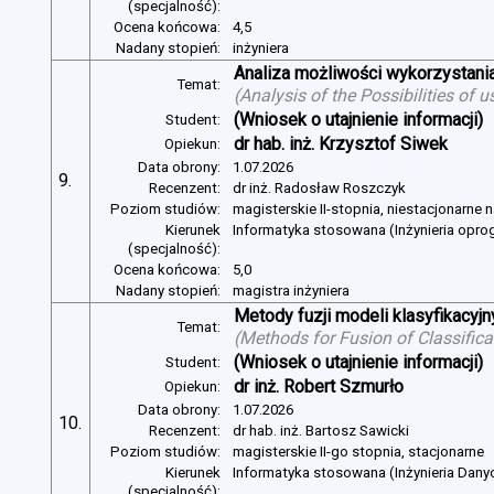
(specjalność):
Ocena końcowa:
4,5
Nadany stopień:
inżyniera
Analiza możliwości wykorzystan
Temat:
(
Analysis of the Possibilities of
(Wniosek o utajnienie informacji)
Student:
dr hab. inż. Krzysztof Siwek
Opiekun:
Data obrony:
1.07.2026
9.
Recenzent:
dr inż. Radosław Roszczyk
Poziom studiów:
magisterskie II-stopnia, niestacjonarne 
Kierunek
Informatyka stosowana (Inżynieria opr
(specjalność):
Ocena końcowa:
5,0
Nadany stopień:
magistra inżyniera
Metody fuzji modeli klasyfikacyj
Temat:
(
Methods for Fusion of Classific
(Wniosek o utajnienie informacji)
Student:
dr inż. Robert Szmurło
Opiekun:
Data obrony:
1.07.2026
10.
Recenzent:
dr hab. inż. Bartosz Sawicki
Poziom studiów:
magisterskie II-go stopnia, stacjonarne
Kierunek
Informatyka stosowana (Inżynieria Dany
(specjalność):