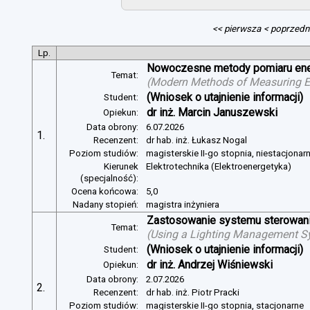
<< pierwsza
< poprzedn
Lp.
Nowoczesne metody pomiaru energ
Temat:
(
Modern Methods of Measuring Ele
(Wniosek o utajnienie informacji)
Student:
dr inż. Marcin Januszewski
Opiekun:
Data obrony:
6.07.2026
1.
Recenzent:
dr hab. inż. Łukasz Nogal
Poziom studiów:
magisterskie II-go stopnia, niestacjonar
Kierunek
Elektrotechnika (Elektroenergetyka)
(specjalność):
Ocena końcowa:
5,0
Nadany stopień:
magistra inżyniera
Zastosowanie systemu sterowania
Temat:
(
Using a Lighting Management Sy
(Wniosek o utajnienie informacji)
Student:
dr inż. Andrzej Wiśniewski
Opiekun:
Data obrony:
2.07.2026
2.
Recenzent:
dr hab. inż. Piotr Pracki
Poziom studiów:
magisterskie II-go stopnia, stacjonarne