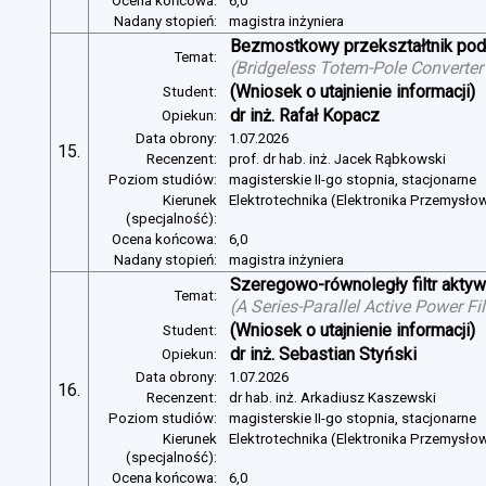
Ocena końcowa:
6,0
Nadany stopień:
magistra inżyniera
Bezmostkowy przekształtnik pod
Temat:
(
Bridgeless Totem-Pole Converter
(Wniosek o utajnienie informacji)
Student:
dr inż. Rafał Kopacz
Opiekun:
Data obrony:
1.07.2026
15.
Recenzent:
prof. dr hab. inż. Jacek Rąbkowski
Poziom studiów:
magisterskie II-go stopnia, stacjonarne
Kierunek
Elektrotechnika (Elektronika Przemysło
(specjalność):
Ocena końcowa:
6,0
Nadany stopień:
magistra inżyniera
Szeregowo-równoległy filtr aktywn
Temat:
(
A Series-Parallel Active Power Fi
(Wniosek o utajnienie informacji)
Student:
dr inż. Sebastian Styński
Opiekun:
Data obrony:
1.07.2026
16.
Recenzent:
dr hab. inż. Arkadiusz Kaszewski
Poziom studiów:
magisterskie II-go stopnia, stacjonarne
Kierunek
Elektrotechnika (Elektronika Przemysło
(specjalność):
Ocena końcowa:
6,0