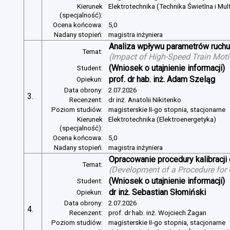
Kierunek
Elektrotechnika (Technika Świetlna i Mul
(specjalność):
Ocena końcowa:
5,0
Nadany stopień:
magistra inżyniera
Analiza wpływu parametrów ruchu 
Temat:
(
Impact of High-Speed Train Mot
(Wniosek o utajnienie informacji)
Student:
prof. dr hab. inż. Adam Szeląg
Opiekun:
Data obrony:
2.07.2026
3.
Recenzent:
dr inż. Anatolii Nikitenko
Poziom studiów:
magisterskie II-go stopnia, stacjonarne
Kierunek
Elektrotechnika (Elektroenergetyka)
(specjalność):
Ocena końcowa:
5,0
Nadany stopień:
magistra inżyniera
Opracowanie procedury kalibracj
Temat:
(
Development of a Procedure for
(Wniosek o utajnienie informacji)
Student:
dr inż. Sebastian Słomiński
Opiekun:
Data obrony:
2.07.2026
4.
Recenzent:
prof. dr hab. inż. Wojciech Żagan
Poziom studiów:
magisterskie II-go stopnia, stacjonarne