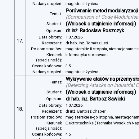
Nadany stopień:
magistra inżyniera
Porównanie metod modularyzacji
Temat:
(
Comparison of Code Modularisat
(Wniosek o utajnienie informacji)
Student:
dr inż. Radosław Roszczyk
Opiekun:
Data obrony:
1.07.2026
17.
Recenzent:
dr hab. inż. Tomasz Leś
Poziom studiów:
magisterskie II-stopnia, niestacjonarne 
Kierunek
Informatyka stosowana
(specjalność):
Ocena końcowa:
3,5
Nadany stopień:
magistra inżyniera
Wykrywanie ataków na przemysło
Temat:
(
Detecting Attacks on Industrial
(Wniosek o utajnienie informacji)
Student:
dr hab. inż. Bartosz Sawicki
Opiekun:
Data obrony:
1.07.2026
18.
Recenzent:
dr inż. Bartosz Chaber
Poziom studiów:
magisterskie II-go stopnia, niestacjonar
Kierunek
Elektrotechnika (Technika Wysokich Na
(specjalność):
Ocena końcowa:
4,5