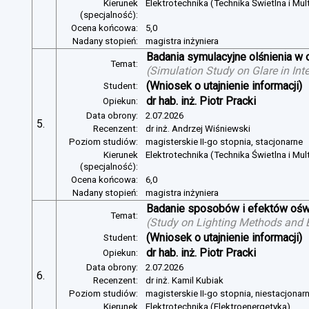
Kierunek
Elektrotechnika (Technika Świetlna i Mul
(specjalność):
Ocena końcowa:
5,0
Nadany stopień:
magistra inżyniera
Badania symulacyjne olśnienia w 
Temat:
(
Simulation Study on Glare in Inte
(Wniosek o utajnienie informacji)
Student:
dr hab. inż. Piotr Pracki
Opiekun:
Data obrony:
2.07.2026
5.
Recenzent:
dr inż. Andrzej Wiśniewski
Poziom studiów:
magisterskie II-go stopnia, stacjonarne
Kierunek
Elektrotechnika (Technika Świetlna i Mul
(specjalność):
Ocena końcowa:
6,0
Nadany stopień:
magistra inżyniera
Badanie sposobów i efektów oświ
Temat:
(
Study on Lighting Methods and Ef
(Wniosek o utajnienie informacji)
Student:
dr hab. inż. Piotr Pracki
Opiekun:
Data obrony:
2.07.2026
6.
Recenzent:
dr inż. Kamil Kubiak
Poziom studiów:
magisterskie II-go stopnia, niestacjonar
Kierunek
Elektrotechnika (Elektroenergetyka)