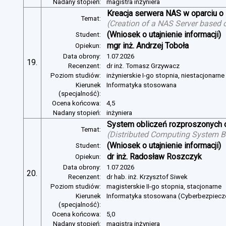
Nadany stopień:
magistra inżyniera
Kreacja serwera NAS w oparciu 
Temat:
(
Creation of a NAS Server based 
(Wniosek o utajnienie informacji)
Student:
mgr inż. Andrzej Toboła
Opiekun:
Data obrony:
1.07.2026
19.
Recenzent:
dr inż. Tomasz Grzywacz
Poziom studiów:
inżynierskie I-go stopnia, niestacjonarn
Kierunek
Informatyka stosowana
(specjalność):
Ocena końcowa:
4,5
Nadany stopień:
inżyniera
System obliczeń rozproszonych o
Temat:
(
Distributed Computing System B
(Wniosek o utajnienie informacji)
Student:
dr inż. Radosław Roszczyk
Opiekun:
Data obrony:
1.07.2026
20.
Recenzent:
dr hab. inż. Krzysztof Siwek
Poziom studiów:
magisterskie II-go stopnia, stacjonarne
Kierunek
Informatyka stosowana (Cyberbezpiec
(specjalność):
Ocena końcowa:
5,0
Nadany stopień:
magistra inżyniera