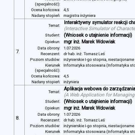
(specjalność):
Ocena końcowa:
4,5
Nadany stopień:
magistra inżyniera
Interaktywny symulator reakcji c
Temat:
(
Interactive Simulator of Charact
(Wniosek o utajnienie informacji)
Student:
mgr inż. Marek Wdowiak
Opiekun:
Data obrony:
1.07.2026
7.
Recenzent:
dr hab. inż. Tomasz Leś
Poziom studiów:
inżynierskie I-go stopnia, niestacjonarn
Kierunek
Informatyka stosowana (Informatyka s
(specjalność):
Ocena końcowa:
4,5
Nadany stopień:
inżyniera
Aplikacja webowa do zarządzania
Temat:
(
A Web Application for Managing 
(Wniosek o utajnienie informacji)
Student:
mgr inż. Marek Wdowiak
Opiekun:
Data obrony:
1.07.2026
8.
Recenzent:
dr hab. inż. Tomasz Leś
Poziom studiów:
inżynierskie I-go stopnia, niestacjonarn
Kierunek
Informatyka stosowana (Informatyka s