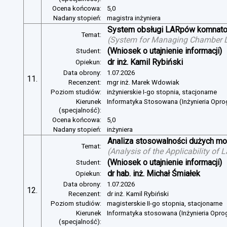
Ocena końcowa:
5,0
Nadany stopień:
magistra inżyniera
System obsługi LARpów komnat
Temat:
(
System for Managing Chamber 
(Wniosek o utajnienie informacji)
Student:
dr inż. Kamil Rybiński
Opiekun:
Data obrony:
1.07.2026
11.
Recenzent:
mgr inż. Marek Wdowiak
Poziom studiów:
inżynierskie I-go stopnia, stacjonarne
Kierunek
Informatyka Stosowana (Inżynieria Opr
(specjalność):
Ocena końcowa:
5,0
Nadany stopień:
inżyniera
Analiza stosowalności dużych mo
Temat:
(
Analysis of the Applicability of
(Wniosek o utajnienie informacji)
Student:
dr hab. inż. Michał Śmiałek
Opiekun:
Data obrony:
1.07.2026
12.
Recenzent:
dr inż. Kamil Rybiński
Poziom studiów:
magisterskie II-go stopnia, stacjonarne
Kierunek
Informatyka stosowana (Inżynieria Opr
(specjalność):