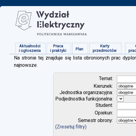
Aktualności
Praca
Karty
Plan
i ogłoszenia
i praktyki
przedmiotów
pra
Na stronie tej znajduje się lista obronionych prac dy
najnowsze.
Temat:
Kierunek:
Jednostka organizacyjna:
Podjednostka funkcjonalna:
Student:
Opiekun:
Semestr obrony:
(Zresetuj filtry)