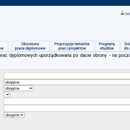
Wi
Obronione
Propozycje tematów
Programy
Do
ów
prace dyplomowe
prac i projektów
studiów
do 
ch prac dyplomowych uporządkowana po dacie obrony - na pocz
:
:
:
:
:
:
: