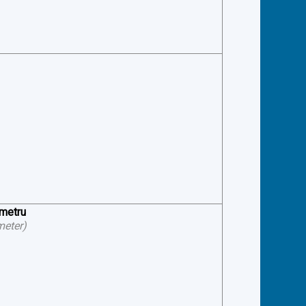
ometru
meter
)