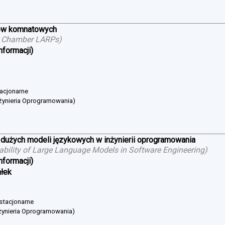
ów komnatowych
g Chamber LARPs
)
nformacji)
tacjonarne
żynieria Oprogramowania)
 dużych modeli językowych w inżynierii oprogramowania
cability of Large Language Models in Software Engineering
)
nformacji)
ałek
 stacjonarne
żynieria Oprogramowania)