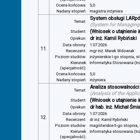
Ocena końcowa:
5,0
Nadany stopień:
magistra inżyniera
System obsługi LARp
Temat:
(
System for Managin
(Wniosek o utajnienie i
Student:
dr inż. Kamil Rybiński
Opiekun:
Data obrony:
1.07.2026
11.
Recenzent:
mgr inż. Marek Wdowiak
Poziom studiów:
inżynierskie I-go stopnia, s
Kierunek
Informatyka Stosowana (In
(specjalność):
Ocena końcowa:
5,0
Nadany stopień:
inżyniera
Analiza stosowalności
Temat:
(
Analysis of the Appli
(Wniosek o utajnienie i
Student:
dr hab. inż. Michał Śmi
Opiekun:
Data obrony:
1.07.2026
12.
Recenzent:
dr inż. Kamil Rybiński
Poziom studiów:
magisterskie II-go stopnia,
Kierunek
Informatyka stosowana (In
(specjalność):