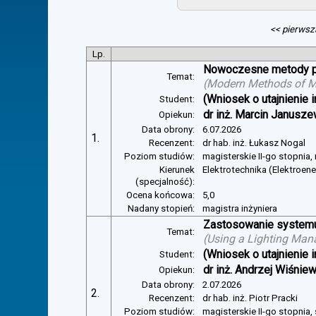
<< pierwsz
Lp.
Nowoczesne metody pom
Temat:
(
Modern Methods of Mea
(Wniosek o utajnienie i
Student:
dr inż. Marcin Janusze
Opiekun:
Data obrony:
6.07.2026
1.
Recenzent:
dr hab. inż. Łukasz Nogal
Poziom studiów:
magisterskie II-go stopnia,
Kierunek
Elektrotechnika (Elektroen
(specjalność):
Ocena końcowa:
5,0
Nadany stopień:
magistra inżyniera
Zastosowanie systemu 
Temat:
(
Using a Lighting Man
(Wniosek o utajnienie i
Student:
dr inż. Andrzej Wiśnie
Opiekun:
Data obrony:
2.07.2026
2.
Recenzent:
dr hab. inż. Piotr Pracki
Poziom studiów:
magisterskie II-go stopnia,