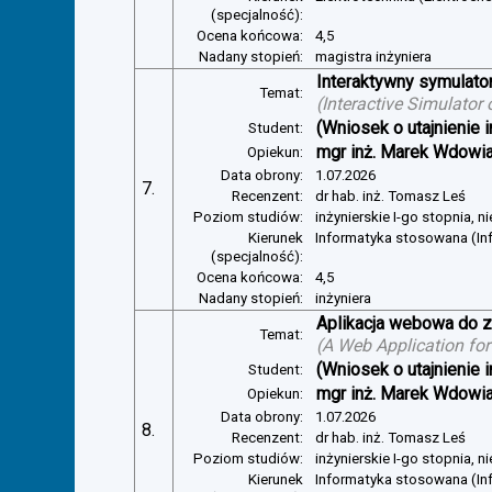
(specjalność):
Ocena końcowa:
4,5
Nadany stopień:
magistra inżyniera
Interaktywny symulator
Temat:
(
Interactive Simulator
(Wniosek o utajnienie i
Student:
mgr inż. Marek Wdowi
Opiekun:
Data obrony:
1.07.2026
7.
Recenzent:
dr hab. inż. Tomasz Leś
Poziom studiów:
inżynierskie I-go stopnia, 
Kierunek
Informatyka stosowana (I
(specjalność):
Ocena końcowa:
4,5
Nadany stopień:
inżyniera
Aplikacja webowa do z
Temat:
(
A Web Application for
(Wniosek o utajnienie i
Student:
mgr inż. Marek Wdowi
Opiekun:
Data obrony:
1.07.2026
8.
Recenzent:
dr hab. inż. Tomasz Leś
Poziom studiów:
inżynierskie I-go stopnia, 
Kierunek
Informatyka stosowana (I