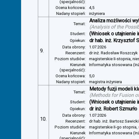
(specjalność):
Ocena końcowa:
4,5
Nadany stopień:
inżyniera
Analiza możliwości w
Temat:
(
Analysis of the Possi
(Wniosek o utajnienie i
Student:
dr hab. inż. Krzysztof 
Opiekun:
Data obrony:
1.07.2026
9.
Recenzent:
dr inż. Radosław Roszczyk
Poziom studiów:
magisterskie II-stopnia, ni
Kierunek
Informatyka stosowana (In
(specjalność):
Ocena końcowa:
5,0
Nadany stopień:
magistra inżyniera
Metody fuzji modeli kl
Temat:
(
Methods for Fusion of
(Wniosek o utajnienie i
Student:
dr inż. Robert Szmurło
Opiekun:
Data obrony:
1.07.2026
10.
Recenzent:
dr hab. inż. Bartosz Sawicki
Poziom studiów:
magisterskie II-go stopnia,
Kierunek
Informatyka stosowana (Inż
(specjalność):