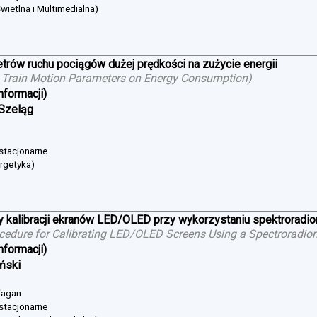
wietlna i Multimedialna)
trów ruchu pociągów dużej prędkości na zużycie energii
 Train Motion Parameters on Energy Consumption
)
nformacji)
 Szeląg
 stacjonarne
ergetyka)
 kalibracji ekranów LED/OLED przy wykorzystaniu spektroradi
cedure for Calibrating LED/OLED Screens Using a Spectroradio
nformacji)
iński
 Żagan
 stacjonarne