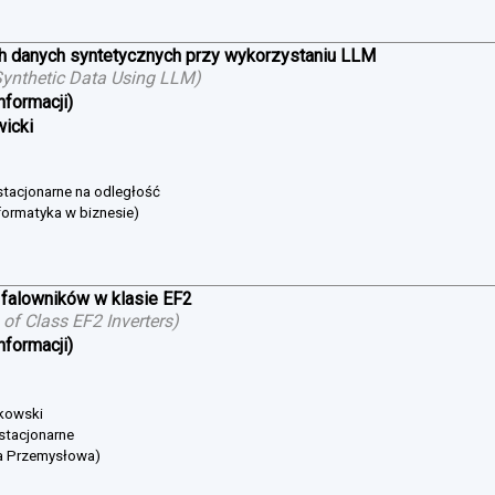
h danych syntetycznych przy wykorzystaniu LLM
ynthetic Data Using LLM
)
nformacji)
wicki
estacjonarne na odległość
formatyka w biznesie)
falowników w klasie EF2
of Class EF2 Inverters
)
nformacji)
bkowski
 stacjonarne
ka Przemysłowa)