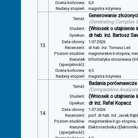
Ocena końcowa:
6,0
Nadany stopień:
magistra inżyniera
Generowanie złożonyc
Temat:
(
Generating Complex S
(Wniosek o utajnienie i
Student:
dr hab. inż. Bartosz Sa
Opiekun:
Data obrony:
1.07.2026
13.
Recenzent:
dr hab. inż. Tomasz Leś
Poziom studiów:
magisterskie II-stopnia, ni
Kierunek
Informatyka stosowana (In
(specjalność):
Ocena końcowa:
4,5
Nadany stopień:
magistra inżyniera
Badania porównawcze 
Temat:
(
Comparative Analysis 
(Wniosek o utajnienie i
Student:
dr inż. Rafał Kopacz
Opiekun:
Data obrony:
1.07.2026
14.
Recenzent:
prof. dr hab. inż. Jacek Rą
Poziom studiów:
magisterskie II-go stopnia,
Kierunek
Elektrotechnika (Elektroni
(specjalność):