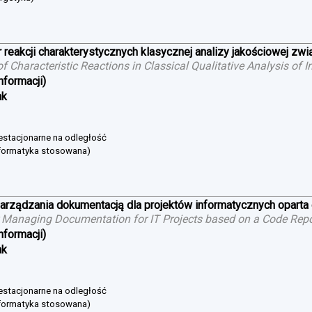
 reakcji charakterystycznych klasycznej analizy jakościowej zw
 of Characteristic Reactions in Classical Qualitative Analysis o
nformacji)
ak
niestacjonarne na odległość
nformatyka stosowana)
arządzania dokumentacją dla projektów informatycznych oparta
 Managing Documentation for IT Projects based on a Code Repo
nformacji)
ak
niestacjonarne na odległość
nformatyka stosowana)