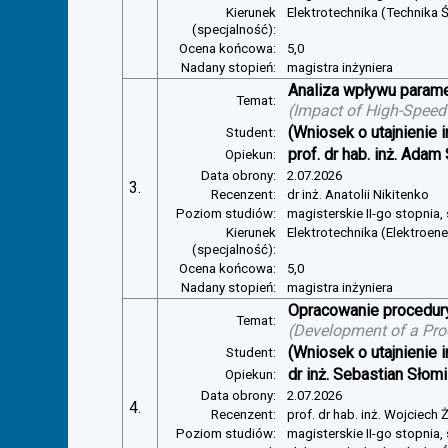
Kierunek
Elektrotechnika (Technika Ś
(specjalność):
Ocena końcowa:
5,0
Nadany stopień:
magistra inżyniera
Analiza wpływu parame
Temat:
(
Impact of High-Speed
(Wniosek o utajnienie i
Student:
prof. dr hab. inż. Adam
Opiekun:
Data obrony:
2.07.2026
3.
Recenzent:
dr inż. Anatolii Nikitenko
Poziom studiów:
magisterskie II-go stopnia,
Kierunek
Elektrotechnika (Elektroen
(specjalność):
Ocena końcowa:
5,0
Nadany stopień:
magistra inżyniera
Opracowanie procedury
Temat:
(
Development of a Pro
(Wniosek o utajnienie i
Student:
dr inż. Sebastian Słom
Opiekun:
Data obrony:
2.07.2026
4.
Recenzent:
prof. dr hab. inż. Wojciech
Poziom studiów:
magisterskie II-go stopnia,