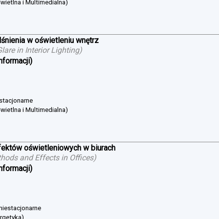
wietlna i Multimedialna)
śnienia w oświetleniu wnętrz
are in Interior Lighting
)
nformacji)
 stacjonarne
wietlna i Multimedialna)
ektów oświetleniowych w biurach
hods and Effects in Offices
)
nformacji)
 niestacjonarne
ergetyka)