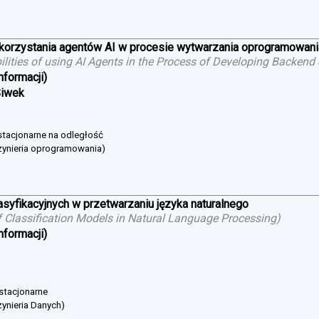
ykorzystania agentów AI w procesie wytwarzania oprogramowan
bilities of using AI Agents in the Process of Developing Backend
nformacji)
Siwek
estacjonarne na odległość
żynieria oprogramowania)
asyfikacyjnych w przetwarzaniu języka naturalnego
 Classification Models in Natural Language Processing
)
nformacji)
 stacjonarne
ynieria Danych)