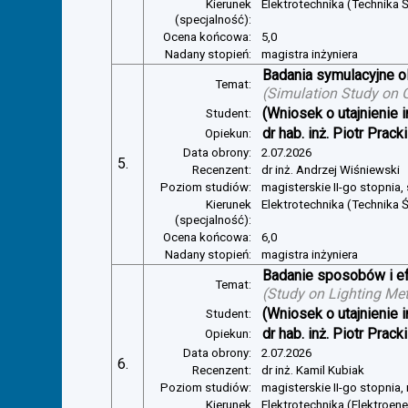
Kierunek
Elektrotechnika (Technika Ś
(specjalność):
Ocena końcowa:
5,0
Nadany stopień:
magistra inżyniera
Badania symulacyjne ol
Temat:
(
Simulation Study on Gl
(Wniosek o utajnienie i
Student:
dr hab. inż. Piotr Pracki
Opiekun:
Data obrony:
2.07.2026
5.
Recenzent:
dr inż. Andrzej Wiśniewski
Poziom studiów:
magisterskie II-go stopnia,
Kierunek
Elektrotechnika (Technika Ś
(specjalność):
Ocena końcowa:
6,0
Nadany stopień:
magistra inżyniera
Badanie sposobów i ef
Temat:
(
Study on Lighting Met
(Wniosek o utajnienie i
Student:
dr hab. inż. Piotr Pracki
Opiekun:
Data obrony:
2.07.2026
6.
Recenzent:
dr inż. Kamil Kubiak
Poziom studiów:
magisterskie II-go stopnia,
Kierunek
Elektrotechnika (Elektroen