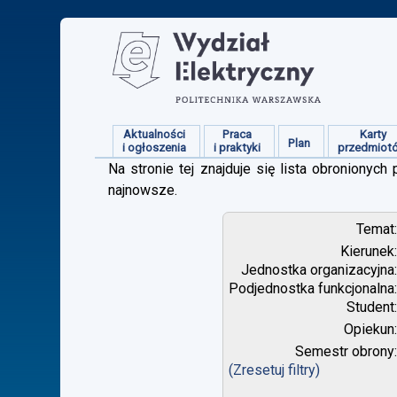
Aktualności
Praca
Karty
Plan
i ogłoszenia
i praktyki
przedmiot
Na stronie tej znajduje się lista obroniony
najnowsze.
Temat
Kierunek
Jednostka organizacyjna
Podjednostka funkcjonalna
Student
Opiekun
Semestr obrony
(Zresetuj filtry)