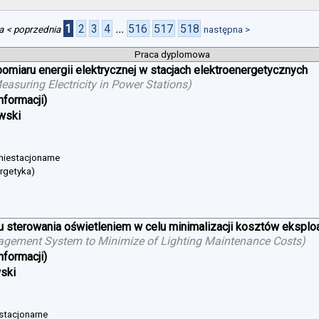
1
2
3
4
...
516
517
518
a
< poprzednia
następna >
Praca dyplomowa
iaru energii elektrycznej w stacjach elektroenergetycznych
suring Electricity in Power Stations
)
nformacji)
wski
 niestacjonarne
ergetyka)
sterowania oświetleniem w celu minimalizacji kosztów eksploat
agement System to Minimize of Lighting Maintenance Costs
)
nformacji)
wski
 stacjonarne