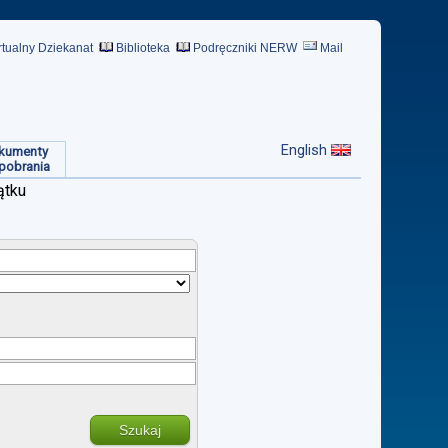
rtualny Dziekanat
Biblioteka
Podręczniki NERW
Mail
English
kumenty
pobrania
ątku
Szukaj