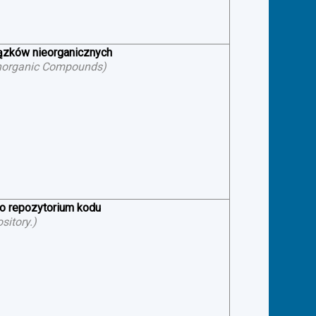
iązków nieorganicznych
f Inorganic Compounds
)
 o repozytorium kodu
sitory.
)