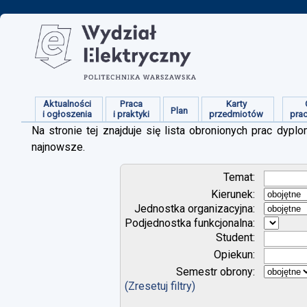
Aktualności
Praca
Karty
Plan
i ogłoszenia
i praktyki
przedmiotów
pra
Na stronie tej znajduje się lista obronionych prac dy
najnowsze.
Temat:
Kierunek:
Jednostka organizacyjna:
Podjednostka funkcjonalna:
Student:
Opiekun:
Semestr obrony:
(Zresetuj filtry)