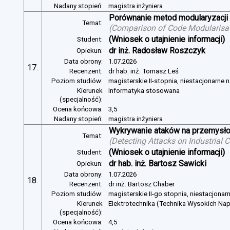
Nadany stopień:
magistra inżyniera
Porównanie metod modularyzacji
Temat:
(
Comparison of Code Modularisat
(Wniosek o utajnienie informacji)
Student:
dr inż. Radosław Roszczyk
Opiekun:
Data obrony:
1.07.2026
17.
Recenzent:
dr hab. inż. Tomasz Leś
Poziom studiów:
magisterskie II-stopnia, niestacjonarne 
Kierunek
Informatyka stosowana
(specjalność):
Ocena końcowa:
3,5
Nadany stopień:
magistra inżyniera
Wykrywanie ataków na przemysło
Temat:
(
Detecting Attacks on Industrial
(Wniosek o utajnienie informacji)
Student:
dr hab. inż. Bartosz Sawicki
Opiekun:
Data obrony:
1.07.2026
18.
Recenzent:
dr inż. Bartosz Chaber
Poziom studiów:
magisterskie II-go stopnia, niestacjonar
Kierunek
Elektrotechnika (Technika Wysokich Na
(specjalność):
Ocena końcowa:
4,5