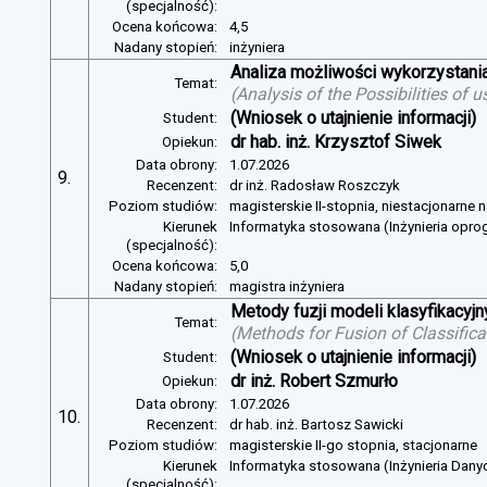
(specjalność):
Ocena końcowa:
4,5
Nadany stopień:
inżyniera
Analiza możliwości wykorzystan
Temat:
(
Analysis of the Possibilities of
(Wniosek o utajnienie informacji)
Student:
dr hab. inż. Krzysztof Siwek
Opiekun:
Data obrony:
1.07.2026
9.
Recenzent:
dr inż. Radosław Roszczyk
Poziom studiów:
magisterskie II-stopnia, niestacjonarne 
Kierunek
Informatyka stosowana (Inżynieria opr
(specjalność):
Ocena końcowa:
5,0
Nadany stopień:
magistra inżyniera
Metody fuzji modeli klasyfikacyj
Temat:
(
Methods for Fusion of Classific
(Wniosek o utajnienie informacji)
Student:
dr inż. Robert Szmurło
Opiekun:
Data obrony:
1.07.2026
10.
Recenzent:
dr hab. inż. Bartosz Sawicki
Poziom studiów:
magisterskie II-go stopnia, stacjonarne
Kierunek
Informatyka stosowana (Inżynieria Dany
(specjalność):