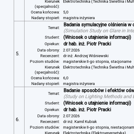
Kierunek
Elektrotechnika (Technika Świetlna i Mul
(specjalność):
Ocena końcowa:
5,0
Nadany stopień:
magistra inżyniera
Badania symulacyjne olśnienia w 
Temat:
(
Simulation Study on Glare in Inte
(Wniosek o utajnienie informacji)
Student:
dr hab. inż. Piotr Pracki
Opiekun:
Data obrony:
2.07.2026
5.
Recenzent:
dr inż. Andrzej Wiśniewski
Poziom studiów:
magisterskie II-go stopnia, stacjonarne
Kierunek
Elektrotechnika (Technika Świetlna i Mul
(specjalność):
Ocena końcowa:
6,0
Nadany stopień:
magistra inżyniera
Badanie sposobów i efektów oświ
Temat:
(
Study on Lighting Methods and Ef
(Wniosek o utajnienie informacji)
Student:
dr hab. inż. Piotr Pracki
Opiekun:
Data obrony:
2.07.2026
6.
Recenzent:
dr inż. Kamil Kubiak
Poziom studiów:
magisterskie II-go stopnia, niestacjonar
Kierunek
Elektrotechnika (Elektroenergetyka)