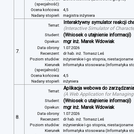
(specjalność):
Ocena końcowa:
4,5
Nadany stopień:
magistra inżyniera
Interaktywny symulator reakcji c
Temat:
(
Interactive Simulator of Charact
(Wniosek o utajnienie informacji)
Student:
mgr inż. Marek Wdowiak
Opiekun:
Data obrony:
1.07.2026
7.
Recenzent:
dr hab. inż. Tomasz Leś
Poziom studiów:
inżynierskie I-go stopnia, niestacjonarn
Kierunek
Informatyka stosowana (Informatyka s
(specjalność):
Ocena końcowa:
4,5
Nadany stopień:
inżyniera
Aplikacja webowa do zarządzania
Temat:
(
A Web Application for Managing 
(Wniosek o utajnienie informacji)
Student:
mgr inż. Marek Wdowiak
Opiekun:
Data obrony:
1.07.2026
8.
Recenzent:
dr hab. inż. Tomasz Leś
Poziom studiów:
inżynierskie I-go stopnia, niestacjonarn
Kierunek
Informatyka stosowana (Informatyka s