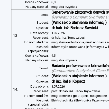
Ocena końcowa:
6,0
Nadany stopień:
magistra inżyniera
Generowanie złożonych danych s
Temat:
(
Generating Complex Synthetic D
(Wniosek o utajnienie informacji)
Student:
dr hab. inż. Bartosz Sawicki
Opiekun:
Data obrony:
1.07.2026
13.
Recenzent:
dr hab. inż. Tomasz Leś
Poziom studiów:
magisterskie II-stopnia, niestacjonarne 
Kierunek
Informatyka stosowana (Informatyka w b
(specjalność):
Ocena końcowa:
4,5
Nadany stopień:
magistra inżyniera
Badania porównawcze falowników
Temat:
(
Comparative Analysis of Class E
(Wniosek o utajnienie informacji)
Student:
dr inż. Rafał Kopacz
Opiekun:
Data obrony:
1.07.2026
14.
Recenzent:
prof. dr hab. inż. Jacek Rąbkowski
Poziom studiów:
magisterskie II-go stopnia, stacjonarne
Kierunek
Elektrotechnika (Elektronika Przemysło
(specjalność):