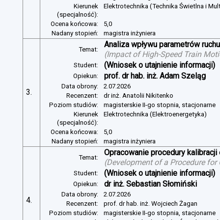
Kierunek
Elektrotechnika (Technika Świetlna i Mul
(specjalność):
Ocena końcowa:
5,0
Nadany stopień:
magistra inżyniera
Analiza wpływu parametrów ruchu 
Temat:
(
Impact of High-Speed Train Mot
(Wniosek o utajnienie informacji)
Student:
prof. dr hab. inż. Adam Szeląg
Opiekun:
Data obrony:
2.07.2026
3.
Recenzent:
dr inż. Anatolii Nikitenko
Poziom studiów:
magisterskie II-go stopnia, stacjonarne
Kierunek
Elektrotechnika (Elektroenergetyka)
(specjalność):
Ocena końcowa:
5,0
Nadany stopień:
magistra inżyniera
Opracowanie procedury kalibracj
Temat:
(
Development of a Procedure for
(Wniosek o utajnienie informacji)
Student:
dr inż. Sebastian Słomiński
Opiekun:
Data obrony:
2.07.2026
4.
Recenzent:
prof. dr hab. inż. Wojciech Żagan
Poziom studiów:
magisterskie II-go stopnia, stacjonarne