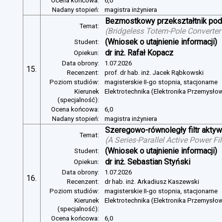
Ocena końcowa:
6,0
Nadany stopień:
magistra inżyniera
Bezmostkowy przekształtnik pod
Temat:
(
Bridgeless Totem-Pole Converter
(Wniosek o utajnienie informacji)
Student:
dr inż. Rafał Kopacz
Opiekun:
Data obrony:
1.07.2026
15.
Recenzent:
prof. dr hab. inż. Jacek Rąbkowski
Poziom studiów:
magisterskie II-go stopnia, stacjonarne
Kierunek
Elektrotechnika (Elektronika Przemysło
(specjalność):
Ocena końcowa:
6,0
Nadany stopień:
magistra inżyniera
Szeregowo-równoległy filtr aktywn
Temat:
(
A Series-Parallel Active Power Fi
(Wniosek o utajnienie informacji)
Student:
dr inż. Sebastian Styński
Opiekun:
Data obrony:
1.07.2026
16.
Recenzent:
dr hab. inż. Arkadiusz Kaszewski
Poziom studiów:
magisterskie II-go stopnia, stacjonarne
Kierunek
Elektrotechnika (Elektronika Przemysło
(specjalność):
Ocena końcowa:
6,0