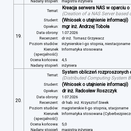
Nadany stopień:
magistra inżyniera
Kreacja serwera NAS w oparciu 
Temat:
(
Creation of a NAS Server based 
(Wniosek o utajnienie informacji)
Student:
mgr inż. Andrzej Toboła
Opiekun:
Data obrony:
1.07.2026
19.
Recenzent:
dr inż. Tomasz Grzywacz
Poziom studiów:
inżynierskie I-go stopnia, niestacjonarn
Kierunek
Informatyka stosowana
(specjalność):
Ocena końcowa:
4,5
Nadany stopień:
inżyniera
System obliczeń rozproszonych o
Temat:
(
Distributed Computing System B
(Wniosek o utajnienie informacji)
Student:
dr inż. Radosław Roszczyk
Opiekun:
Data obrony:
1.07.2026
20.
Recenzent:
dr hab. inż. Krzysztof Siwek
Poziom studiów:
magisterskie II-go stopnia, stacjonarne
Kierunek
Informatyka stosowana (Cyberbezpiec
(specjalność):
Ocena końcowa:
5,0
Nadany stopień:
magistra inżyniera