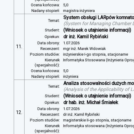
Ocena końcowa:
5,0
Nadany stopień:
magistra inżyniera
System obsługi LARpów komnat
Temat:
(
System for Managing Chamber 
(Wniosek o utajnienie informacji)
Student:
dr inż. Kamil Rybiński
Opiekun:
Data obrony:
1.07.2026
11.
Recenzent:
mgr inż. Marek Wdowiak
Poziom studiów:
inżynierskie I-go stopnia, stacjonarne
Kierunek
Informatyka Stosowana (Inżynieria Opr
(specjalność):
Ocena końcowa:
5,0
Nadany stopień:
inżyniera
Analiza stosowalności dużych mo
Temat:
(
Analysis of the Applicability of
(Wniosek o utajnienie informacji)
Student:
dr hab. inż. Michał Śmiałek
Opiekun:
Data obrony:
1.07.2026
12.
Recenzent:
dr inż. Kamil Rybiński
Poziom studiów:
magisterskie II-go stopnia, stacjonarne
Kierunek
Informatyka stosowana (Inżynieria Opr
(specjalność):