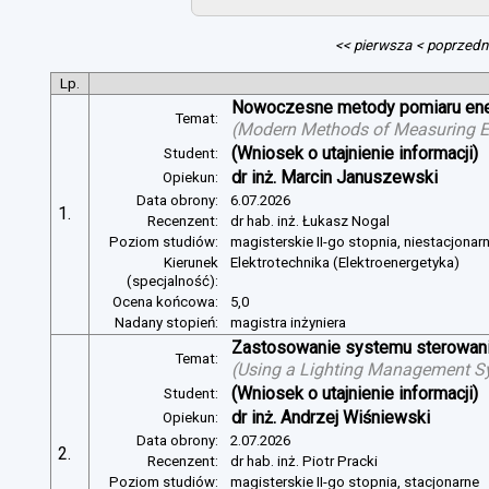
<< pierwsza
< poprzedn
Lp.
Nowoczesne metody pomiaru energ
Temat:
(
Modern Methods of Measuring Ele
(Wniosek o utajnienie informacji)
Student:
dr inż. Marcin Januszewski
Opiekun:
Data obrony:
6.07.2026
1.
Recenzent:
dr hab. inż. Łukasz Nogal
Poziom studiów:
magisterskie II-go stopnia, niestacjonar
Kierunek
Elektrotechnika (Elektroenergetyka)
(specjalność):
Ocena końcowa:
5,0
Nadany stopień:
magistra inżyniera
Zastosowanie systemu sterowania
Temat:
(
Using a Lighting Management Sy
(Wniosek o utajnienie informacji)
Student:
dr inż. Andrzej Wiśniewski
Opiekun:
Data obrony:
2.07.2026
2.
Recenzent:
dr hab. inż. Piotr Pracki
Poziom studiów:
magisterskie II-go stopnia, stacjonarne