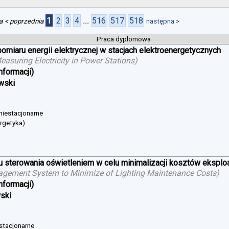
1
2
3
4
...
516
517
518
a
< poprzednia
następna >
Praca dyplomowa
iaru energii elektrycznej w stacjach elektroenergetycznych
suring Electricity in Power Stations
)
nformacji)
wski
 niestacjonarne
ergetyka)
sterowania oświetleniem w celu minimalizacji kosztów eksploat
agement System to Minimize of Lighting Maintenance Costs
)
nformacji)
wski
 stacjonarne