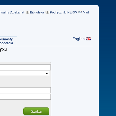
rtualny Dziekanat
Biblioteka
Podręczniki NERW
Mail
English
kumenty
pobrania
ątku
Szukaj