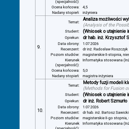
(specjalność):
Ocena końcowa:
4,5
Nadany stopień:
inżyniera
Analiza możliwości w
Temat:
(
Analysis of the Possi
(Wniosek o utajnienie i
Student:
dr hab. inż. Krzysztof 
Opiekun:
Data obrony:
1.07.2026
9.
Recenzent:
dr inż. Radosław Roszczyk
Poziom studiów:
magisterskie II-stopnia, ni
Kierunek
Informatyka stosowana (In
(specjalność):
Ocena końcowa:
5,0
Nadany stopień:
magistra inżyniera
Metody fuzji modeli kl
Temat:
(
Methods for Fusion of
(Wniosek o utajnienie i
Student:
dr inż. Robert Szmurło
Opiekun:
Data obrony:
1.07.2026
10.
Recenzent:
dr hab. inż. Bartosz Sawicki
Poziom studiów:
magisterskie II-go stopnia,
Kierunek
Informatyka stosowana (Inż
(specjalność):