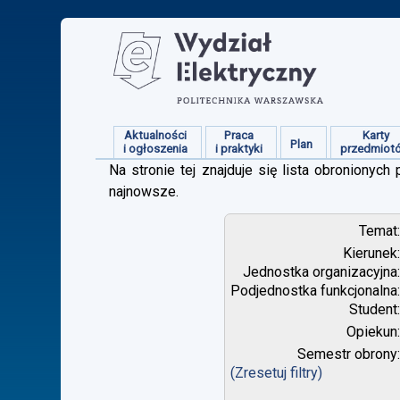
Aktualności
Praca
Karty
Plan
i ogłoszenia
i praktyki
przedmiot
Na stronie tej znajduje się lista obroniony
najnowsze.
Temat
Kierunek
Jednostka organizacyjna
Podjednostka funkcjonalna
Student
Opiekun
Semestr obrony
(Zresetuj filtry)