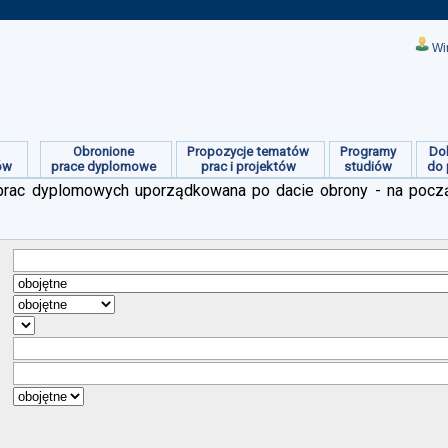
Wi
Obronione
Propozycje tematów
Programy
Do
ów
prace dyplomowe
prac i projektów
studiów
do 
ch prac dyplomowych uporządkowana po dacie obrony - na pocz
:
:
:
:
:
:
: