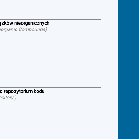
iązków nieorganicznych
f Inorganic Compounds
)
 o repozytorium kodu
sitory.
)