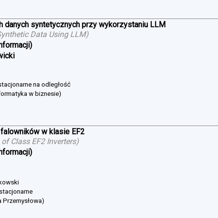
h danych syntetycznych przy wykorzystaniu LLM
ynthetic Data Using LLM
)
nformacji)
wicki
estacjonarne na odległość
formatyka w biznesie)
falowników w klasie EF2
of Class EF2 Inverters
)
nformacji)
bkowski
 stacjonarne
ka Przemysłowa)