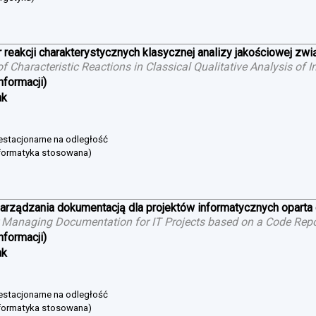
 reakcji charakterystycznych klasycznej analizy jakościowej zw
 of Characteristic Reactions in Classical Qualitative Analysis o
nformacji)
ak
niestacjonarne na odległość
nformatyka stosowana)
arządzania dokumentacją dla projektów informatycznych oparta
 Managing Documentation for IT Projects based on a Code Repo
nformacji)
ak
niestacjonarne na odległość
nformatyka stosowana)