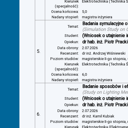
Kierunek
Elektrotechnika (Technika Ś
(specjalność):
Ocena końcowa:
5,0
Nadany stopień:
magistra inżyniera
Badania symulacyjne ol
Temat:
(
Simulation Study on Gl
(Wniosek o utajnienie i
Student:
dr hab. inż. Piotr Pracki
Opiekun:
Data obrony:
2.07.2026
5.
Recenzent:
dr inż. Andrzej Wiśniewski
Poziom studiów:
magisterskie II-go stopnia,
Kierunek
Elektrotechnika (Technika Ś
(specjalność):
Ocena końcowa:
6,0
Nadany stopień:
magistra inżyniera
Badanie sposobów i ef
Temat:
(
Study on Lighting Met
(Wniosek o utajnienie i
Student:
dr hab. inż. Piotr Pracki
Opiekun:
Data obrony:
2.07.2026
6.
Recenzent:
dr inż. Kamil Kubiak
Poziom studiów:
magisterskie II-go stopnia,
Kierunek
Elektrotechnika (Elektroen