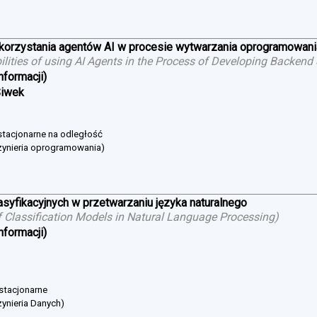
ykorzystania agentów AI w procesie wytwarzania oprogramowan
bilities of using AI Agents in the Process of Developing Backend
nformacji)
Siwek
estacjonarne na odległość
żynieria oprogramowania)
asyfikacyjnych w przetwarzaniu języka naturalnego
 Classification Models in Natural Language Processing
)
nformacji)
 stacjonarne
ynieria Danych)