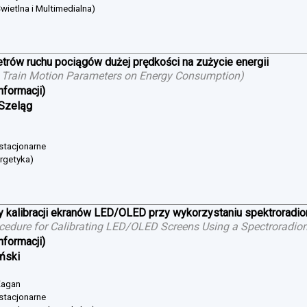
wietlna i Multimedialna)
trów ruchu pociągów dużej prędkości na zużycie energii
 Train Motion Parameters on Energy Consumption
)
nformacji)
 Szeląg
 stacjonarne
ergetyka)
 kalibracji ekranów LED/OLED przy wykorzystaniu spektroradi
cedure for Calibrating LED/OLED Screens Using a Spectroradio
nformacji)
iński
 Żagan
 stacjonarne