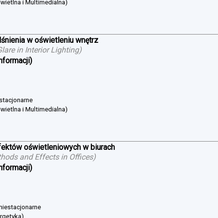
wietlna i Multimedialna)
śnienia w oświetleniu wnętrz
are in Interior Lighting
)
nformacji)
 stacjonarne
wietlna i Multimedialna)
ektów oświetleniowych w biurach
hods and Effects in Offices
)
nformacji)
 niestacjonarne
ergetyka)