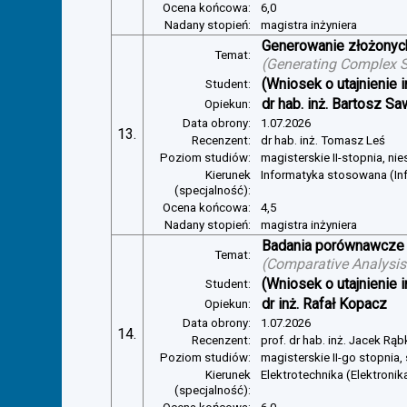
Ocena końcowa:
6,0
Nadany stopień:
magistra inżyniera
Generowanie złożonyc
Temat:
(
Generating Complex S
(Wniosek o utajnienie i
Student:
dr hab. inż. Bartosz Sa
Opiekun:
Data obrony:
1.07.2026
13.
Recenzent:
dr hab. inż. Tomasz Leś
Poziom studiów:
magisterskie II-stopnia, ni
Kierunek
Informatyka stosowana (In
(specjalność):
Ocena końcowa:
4,5
Nadany stopień:
magistra inżyniera
Badania porównawcze 
Temat:
(
Comparative Analysis 
(Wniosek o utajnienie i
Student:
dr inż. Rafał Kopacz
Opiekun:
Data obrony:
1.07.2026
14.
Recenzent:
prof. dr hab. inż. Jacek Rą
Poziom studiów:
magisterskie II-go stopnia,
Kierunek
Elektrotechnika (Elektroni
(specjalność):