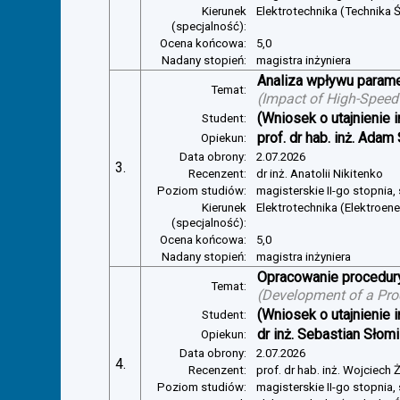
Kierunek
Elektrotechnika (Technika Ś
(specjalność):
Ocena końcowa:
5,0
Nadany stopień:
magistra inżyniera
Analiza wpływu parame
Temat:
(
Impact of High-Speed
(Wniosek o utajnienie i
Student:
prof. dr hab. inż. Adam
Opiekun:
Data obrony:
2.07.2026
3.
Recenzent:
dr inż. Anatolii Nikitenko
Poziom studiów:
magisterskie II-go stopnia,
Kierunek
Elektrotechnika (Elektroen
(specjalność):
Ocena końcowa:
5,0
Nadany stopień:
magistra inżyniera
Opracowanie procedury
Temat:
(
Development of a Pro
(Wniosek o utajnienie i
Student:
dr inż. Sebastian Słom
Opiekun:
Data obrony:
2.07.2026
4.
Recenzent:
prof. dr hab. inż. Wojciech
Poziom studiów:
magisterskie II-go stopnia,