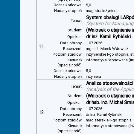
Ocena końcowa:
5,0
Nadany stopień:
magistra inżyniera
System obsługi LARp
Temat:
(
System for Managin
(Wniosek o utajnienie i
Student:
dr inż. Kamil Rybiński
Opiekun:
Data obrony:
1.07.2026
11.
Recenzent:
mgr inż. Marek Wdowiak
Poziom studiów:
inżynierskie I-go stopnia, s
Kierunek
Informatyka Stosowana (In
(specjalność):
Ocena końcowa:
5,0
Nadany stopień:
inżyniera
Analiza stosowalności
Temat:
(
Analysis of the Appli
(Wniosek o utajnienie i
Student:
dr hab. inż. Michał Śmi
Opiekun:
Data obrony:
1.07.2026
12.
Recenzent:
dr inż. Kamil Rybiński
Poziom studiów:
magisterskie II-go stopnia,
Kierunek
Informatyka stosowana (In
(specjalność):