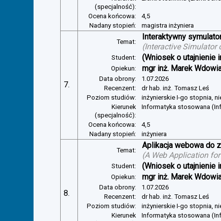
(specjalność):
Ocena końcowa:
4,5
Nadany stopień:
magistra inżyniera
Interaktywny symulator
Temat:
(
Interactive Simulator
(Wniosek o utajnienie i
Student:
mgr inż. Marek Wdowi
Opiekun:
Data obrony:
1.07.2026
7.
Recenzent:
dr hab. inż. Tomasz Leś
Poziom studiów:
inżynierskie I-go stopnia, 
Kierunek
Informatyka stosowana (I
(specjalność):
Ocena końcowa:
4,5
Nadany stopień:
inżyniera
Aplikacja webowa do z
Temat:
(
A Web Application for
(Wniosek o utajnienie i
Student:
mgr inż. Marek Wdowi
Opiekun:
Data obrony:
1.07.2026
8.
Recenzent:
dr hab. inż. Tomasz Leś
Poziom studiów:
inżynierskie I-go stopnia, 
Kierunek
Informatyka stosowana (I