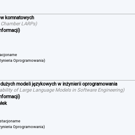
ów komnatowych
g Chamber LARPs
)
nformacji)
tacjonarne
żynieria Oprogramowania)
 dużych modeli językowych w inżynierii oprogramowania
cability of Large Language Models in Software Engineering
)
nformacji)
ałek
 stacjonarne
żynieria Oprogramowania)