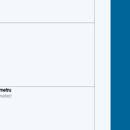
ometru
meter
)