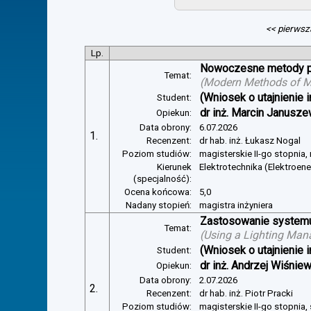
<< pierwsz
Lp.
Nowoczesne metody pom
Temat:
(
Modern Methods of Mea
(Wniosek o utajnienie i
Student:
dr inż. Marcin Janusze
Opiekun:
Data obrony:
6.07.2026
1.
Recenzent:
dr hab. inż. Łukasz Nogal
Poziom studiów:
magisterskie II-go stopnia,
Kierunek
Elektrotechnika (Elektroen
(specjalność):
Ocena końcowa:
5,0
Nadany stopień:
magistra inżyniera
Zastosowanie systemu 
Temat:
(
Using a Lighting Man
(Wniosek o utajnienie i
Student:
dr inż. Andrzej Wiśnie
Opiekun:
Data obrony:
2.07.2026
2.
Recenzent:
dr hab. inż. Piotr Pracki
Poziom studiów:
magisterskie II-go stopnia,