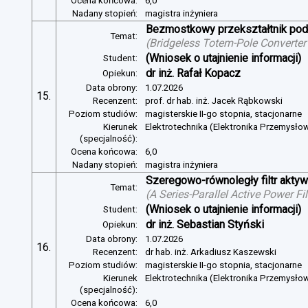
Ocena końcowa:
6,0
Nadany stopień:
magistra inżyniera
Bezmostkowy przekształtnik pod
Temat:
(
Bridgeless Totem-Pole Converter
(Wniosek o utajnienie informacji)
Student:
dr inż. Rafał Kopacz
Opiekun:
Data obrony:
1.07.2026
15.
Recenzent:
prof. dr hab. inż. Jacek Rąbkowski
Poziom studiów:
magisterskie II-go stopnia, stacjonarne
Kierunek
Elektrotechnika (Elektronika Przemysło
(specjalność):
Ocena końcowa:
6,0
Nadany stopień:
magistra inżyniera
Szeregowo-równoległy filtr aktywn
Temat:
(
A Series-Parallel Active Power Fi
(Wniosek o utajnienie informacji)
Student:
dr inż. Sebastian Styński
Opiekun:
Data obrony:
1.07.2026
16.
Recenzent:
dr hab. inż. Arkadiusz Kaszewski
Poziom studiów:
magisterskie II-go stopnia, stacjonarne
Kierunek
Elektrotechnika (Elektronika Przemysło
(specjalność):
Ocena końcowa:
6,0