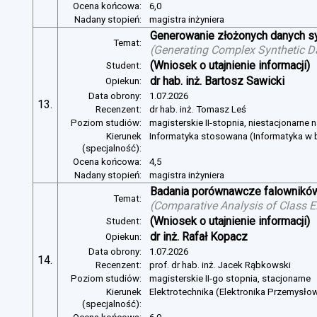
Ocena końcowa:
6,0
Nadany stopień:
magistra inżyniera
Generowanie złożonych danych s
Temat:
(
Generating Complex Synthetic D
(Wniosek o utajnienie informacji)
Student:
dr hab. inż. Bartosz Sawicki
Opiekun:
Data obrony:
1.07.2026
13.
Recenzent:
dr hab. inż. Tomasz Leś
Poziom studiów:
magisterskie II-stopnia, niestacjonarne 
Kierunek
Informatyka stosowana (Informatyka w b
(specjalność):
Ocena końcowa:
4,5
Nadany stopień:
magistra inżyniera
Badania porównawcze falowników
Temat:
(
Comparative Analysis of Class E
(Wniosek o utajnienie informacji)
Student:
dr inż. Rafał Kopacz
Opiekun:
Data obrony:
1.07.2026
14.
Recenzent:
prof. dr hab. inż. Jacek Rąbkowski
Poziom studiów:
magisterskie II-go stopnia, stacjonarne
Kierunek
Elektrotechnika (Elektronika Przemysło
(specjalność):