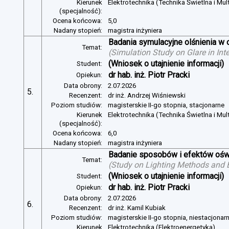
Kierunek
Elektrotechnika (Technika Świetlna i Mul
(specjalność):
Ocena końcowa:
5,0
Nadany stopień:
magistra inżyniera
Badania symulacyjne olśnienia w 
Temat:
(
Simulation Study on Glare in Inte
(Wniosek o utajnienie informacji)
Student:
dr hab. inż. Piotr Pracki
Opiekun:
Data obrony:
2.07.2026
5.
Recenzent:
dr inż. Andrzej Wiśniewski
Poziom studiów:
magisterskie II-go stopnia, stacjonarne
Kierunek
Elektrotechnika (Technika Świetlna i Mul
(specjalność):
Ocena końcowa:
6,0
Nadany stopień:
magistra inżyniera
Badanie sposobów i efektów oświ
Temat:
(
Study on Lighting Methods and Ef
(Wniosek o utajnienie informacji)
Student:
dr hab. inż. Piotr Pracki
Opiekun:
Data obrony:
2.07.2026
6.
Recenzent:
dr inż. Kamil Kubiak
Poziom studiów:
magisterskie II-go stopnia, niestacjonar
Kierunek
Elektrotechnika (Elektroenergetyka)