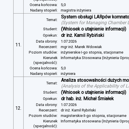
Ocena końcowa:
5,0
Nadany stopień:
magistra inżyniera
System obsługi LARpów komnat
Temat:
(
System for Managing Chamber 
(Wniosek o utajnienie informacji)
Student:
dr inż. Kamil Rybiński
Opiekun:
Data obrony:
1.07.2026
11.
Recenzent:
mgr inż. Marek Wdowiak
Poziom studiów:
inżynierskie I-go stopnia, stacjonarne
Kierunek
Informatyka Stosowana (Inżynieria Opr
(specjalność):
Ocena końcowa:
5,0
Nadany stopień:
inżyniera
Analiza stosowalności dużych mo
Temat:
(
Analysis of the Applicability of
(Wniosek o utajnienie informacji)
Student:
dr hab. inż. Michał Śmiałek
Opiekun:
Data obrony:
1.07.2026
12.
Recenzent:
dr inż. Kamil Rybiński
Poziom studiów:
magisterskie II-go stopnia, stacjonarne
Kierunek
Informatyka stosowana (Inżynieria Opr
(specjalność):