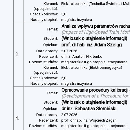
Kierunek
Elektrotechnika (Technika Świetlna i Mul
(specjalność):
Ocena końcowa:
5,0
Nadany stopień:
magistra inżyniera
Analiza wpływu parametrów ruchu 
Temat:
(
Impact of High-Speed Train Mot
(Wniosek o utajnienie informacji)
Student:
prof. dr hab. inż. Adam Szeląg
Opiekun:
Data obrony:
2.07.2026
3.
Recenzent:
dr inż. Anatolii Nikitenko
Poziom studiów:
magisterskie II-go stopnia, stacjonarne
Kierunek
Elektrotechnika (Elektroenergetyka)
(specjalność):
Ocena końcowa:
5,0
Nadany stopień:
magistra inżyniera
Opracowanie procedury kalibracj
Temat:
(
Development of a Procedure for
(Wniosek o utajnienie informacji)
Student:
dr inż. Sebastian Słomiński
Opiekun:
Data obrony:
2.07.2026
4.
Recenzent:
prof. dr hab. inż. Wojciech Żagan
Poziom studiów:
magisterskie II-go stopnia, stacjonarne