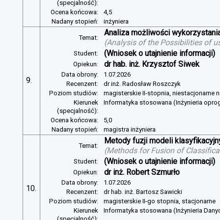
(specjalność):
Ocena końcowa:
4,5
Nadany stopień:
inżyniera
Analiza możliwości wykorzystan
Temat:
(
Analysis of the Possibilities of
(Wniosek o utajnienie informacji)
Student:
dr hab. inż. Krzysztof Siwek
Opiekun:
Data obrony:
1.07.2026
9.
Recenzent:
dr inż. Radosław Roszczyk
Poziom studiów:
magisterskie II-stopnia, niestacjonarne 
Kierunek
Informatyka stosowana (Inżynieria opr
(specjalność):
Ocena końcowa:
5,0
Nadany stopień:
magistra inżyniera
Metody fuzji modeli klasyfikacyj
Temat:
(
Methods for Fusion of Classific
(Wniosek o utajnienie informacji)
Student:
dr inż. Robert Szmurło
Opiekun:
Data obrony:
1.07.2026
10.
Recenzent:
dr hab. inż. Bartosz Sawicki
Poziom studiów:
magisterskie II-go stopnia, stacjonarne
Kierunek
Informatyka stosowana (Inżynieria Dany
(specjalność):