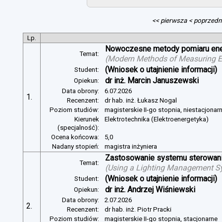
<< pierwsza
< poprzedn
Lp.
Nowoczesne metody pomiaru energ
Temat:
(
Modern Methods of Measuring Ele
(Wniosek o utajnienie informacji)
Student:
dr inż. Marcin Januszewski
Opiekun:
Data obrony:
6.07.2026
1.
Recenzent:
dr hab. inż. Łukasz Nogal
Poziom studiów:
magisterskie II-go stopnia, niestacjonar
Kierunek
Elektrotechnika (Elektroenergetyka)
(specjalność):
Ocena końcowa:
5,0
Nadany stopień:
magistra inżyniera
Zastosowanie systemu sterowania
Temat:
(
Using a Lighting Management Sy
(Wniosek o utajnienie informacji)
Student:
dr inż. Andrzej Wiśniewski
Opiekun:
Data obrony:
2.07.2026
2.
Recenzent:
dr hab. inż. Piotr Pracki
Poziom studiów:
magisterskie II-go stopnia, stacjonarne