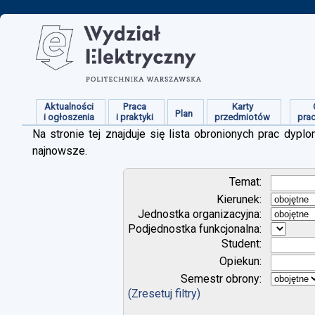
Aktualności
Praca
Karty
Plan
i ogłoszenia
i praktyki
przedmiotów
pra
Na stronie tej znajduje się lista obronionych prac dy
najnowsze.
Temat:
Kierunek:
Jednostka organizacyjna:
Podjednostka funkcjonalna:
Student:
Opiekun:
Semestr obrony:
(Zresetuj filtry)