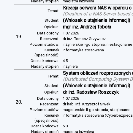
Nadany stopień:
magistra inżyniera
Kreacja serwera NAS w oparciu 
Temat:
(
Creation of a NAS Server based 
(Wniosek o utajnienie informacji)
Student:
mgr inż. Andrzej Toboła
Opiekun:
Data obrony:
1.07.2026
19.
Recenzent:
dr inż. Tomasz Grzywacz
Poziom studiów:
inżynierskie I-go stopnia, niestacjonarn
Kierunek
Informatyka stosowana
(specjalność):
Ocena końcowa:
4,5
Nadany stopień:
inżyniera
System obliczeń rozproszonych o
Temat:
(
Distributed Computing System B
(Wniosek o utajnienie informacji)
Student:
dr inż. Radosław Roszczyk
Opiekun:
Data obrony:
1.07.2026
20.
Recenzent:
dr hab. inż. Krzysztof Siwek
Poziom studiów:
magisterskie II-go stopnia, stacjonarne
Kierunek
Informatyka stosowana (Cyberbezpiec
(specjalność):
Ocena końcowa:
5,0
Nadany stopień:
magistra inżyniera