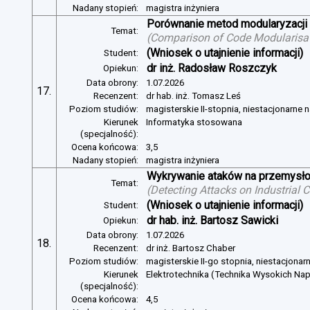
Nadany stopień:
magistra inżyniera
Porównanie metod modularyzacji
Temat:
(
Comparison of Code Modularisat
(Wniosek o utajnienie informacji)
Student:
dr inż. Radosław Roszczyk
Opiekun:
Data obrony:
1.07.2026
17.
Recenzent:
dr hab. inż. Tomasz Leś
Poziom studiów:
magisterskie II-stopnia, niestacjonarne 
Kierunek
Informatyka stosowana
(specjalność):
Ocena końcowa:
3,5
Nadany stopień:
magistra inżyniera
Wykrywanie ataków na przemysło
Temat:
(
Detecting Attacks on Industrial
(Wniosek o utajnienie informacji)
Student:
dr hab. inż. Bartosz Sawicki
Opiekun:
Data obrony:
1.07.2026
18.
Recenzent:
dr inż. Bartosz Chaber
Poziom studiów:
magisterskie II-go stopnia, niestacjonar
Kierunek
Elektrotechnika (Technika Wysokich Na
(specjalność):
Ocena końcowa:
4,5