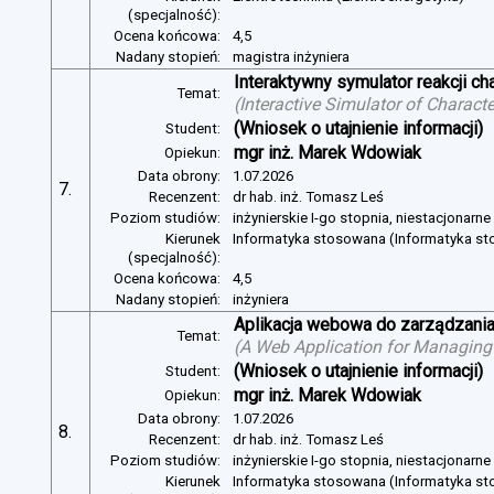
(specjalność):
Ocena końcowa:
4,5
Nadany stopień:
magistra inżyniera
Interaktywny symulator reakcji c
Temat:
(
Interactive Simulator of Charact
(Wniosek o utajnienie informacji)
Student:
mgr inż. Marek Wdowiak
Opiekun:
Data obrony:
1.07.2026
7.
Recenzent:
dr hab. inż. Tomasz Leś
Poziom studiów:
inżynierskie I-go stopnia, niestacjonarn
Kierunek
Informatyka stosowana (Informatyka s
(specjalność):
Ocena końcowa:
4,5
Nadany stopień:
inżyniera
Aplikacja webowa do zarządzania
Temat:
(
A Web Application for Managing 
(Wniosek o utajnienie informacji)
Student:
mgr inż. Marek Wdowiak
Opiekun:
Data obrony:
1.07.2026
8.
Recenzent:
dr hab. inż. Tomasz Leś
Poziom studiów:
inżynierskie I-go stopnia, niestacjonarn
Kierunek
Informatyka stosowana (Informatyka s