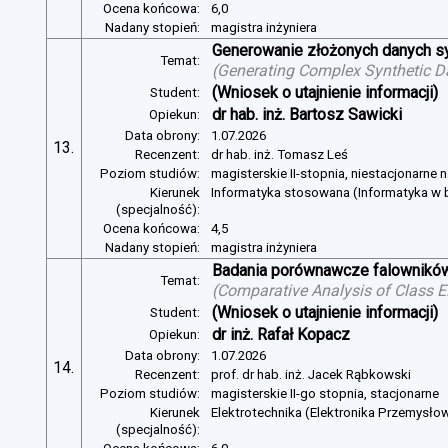
Ocena końcowa:
6,0
Nadany stopień:
magistra inżyniera
Generowanie złożonych danych s
Temat:
(
Generating Complex Synthetic D
(Wniosek o utajnienie informacji)
Student:
dr hab. inż. Bartosz Sawicki
Opiekun:
Data obrony:
1.07.2026
13.
Recenzent:
dr hab. inż. Tomasz Leś
Poziom studiów:
magisterskie II-stopnia, niestacjonarne 
Kierunek
Informatyka stosowana (Informatyka w b
(specjalność):
Ocena końcowa:
4,5
Nadany stopień:
magistra inżyniera
Badania porównawcze falowników
Temat:
(
Comparative Analysis of Class E
(Wniosek o utajnienie informacji)
Student:
dr inż. Rafał Kopacz
Opiekun:
Data obrony:
1.07.2026
14.
Recenzent:
prof. dr hab. inż. Jacek Rąbkowski
Poziom studiów:
magisterskie II-go stopnia, stacjonarne
Kierunek
Elektrotechnika (Elektronika Przemysło
(specjalność):