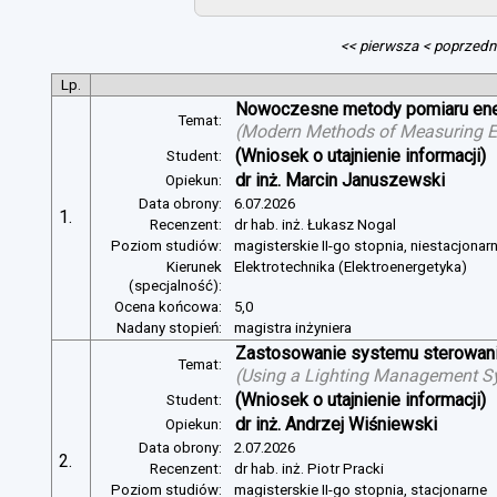
<< pierwsza
< poprzedn
Lp.
Nowoczesne metody pomiaru energ
Temat:
(
Modern Methods of Measuring Ele
(Wniosek o utajnienie informacji)
Student:
dr inż. Marcin Januszewski
Opiekun:
Data obrony:
6.07.2026
1.
Recenzent:
dr hab. inż. Łukasz Nogal
Poziom studiów:
magisterskie II-go stopnia, niestacjonar
Kierunek
Elektrotechnika (Elektroenergetyka)
(specjalność):
Ocena końcowa:
5,0
Nadany stopień:
magistra inżyniera
Zastosowanie systemu sterowania
Temat:
(
Using a Lighting Management Sy
(Wniosek o utajnienie informacji)
Student:
dr inż. Andrzej Wiśniewski
Opiekun:
Data obrony:
2.07.2026
2.
Recenzent:
dr hab. inż. Piotr Pracki
Poziom studiów:
magisterskie II-go stopnia, stacjonarne