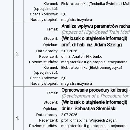
Kierunek
Elektrotechnika (Technika Świetlna i Mul
(specjalność):
Ocena końcowa:
5,0
Nadany stopień:
magistra inżyniera
Analiza wpływu parametrów ruchu 
Temat:
(
Impact of High-Speed Train Mot
(Wniosek o utajnienie informacji)
Student:
prof. dr hab. inż. Adam Szeląg
Opiekun:
Data obrony:
2.07.2026
3.
Recenzent:
dr inż. Anatolii Nikitenko
Poziom studiów:
magisterskie II-go stopnia, stacjonarne
Kierunek
Elektrotechnika (Elektroenergetyka)
(specjalność):
Ocena końcowa:
5,0
Nadany stopień:
magistra inżyniera
Opracowanie procedury kalibracj
Temat:
(
Development of a Procedure for
(Wniosek o utajnienie informacji)
Student:
dr inż. Sebastian Słomiński
Opiekun:
Data obrony:
2.07.2026
4.
Recenzent:
prof. dr hab. inż. Wojciech Żagan
Poziom studiów:
magisterskie II-go stopnia, stacjonarne