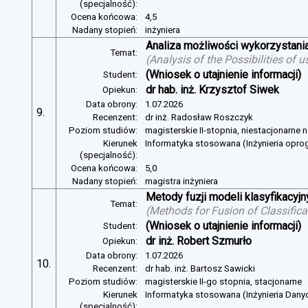
(specjalność):
Ocena końcowa:
4,5
Nadany stopień:
inżyniera
Analiza możliwości wykorzystan
Temat:
(
Analysis of the Possibilities of
(Wniosek o utajnienie informacji)
Student:
dr hab. inż. Krzysztof Siwek
Opiekun:
Data obrony:
1.07.2026
9.
Recenzent:
dr inż. Radosław Roszczyk
Poziom studiów:
magisterskie II-stopnia, niestacjonarne 
Kierunek
Informatyka stosowana (Inżynieria opr
(specjalność):
Ocena końcowa:
5,0
Nadany stopień:
magistra inżyniera
Metody fuzji modeli klasyfikacyj
Temat:
(
Methods for Fusion of Classific
(Wniosek o utajnienie informacji)
Student:
dr inż. Robert Szmurło
Opiekun:
Data obrony:
1.07.2026
10.
Recenzent:
dr hab. inż. Bartosz Sawicki
Poziom studiów:
magisterskie II-go stopnia, stacjonarne
Kierunek
Informatyka stosowana (Inżynieria Dany
(specjalność):