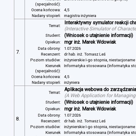
(specjalność):
Ocena końcowa:
4,5
Nadany stopień:
magistra inżyniera
Interaktywny symulator reakcji c
Temat:
(
Interactive Simulator of Charact
(Wniosek o utajnienie informacji)
Student:
mgr inż. Marek Wdowiak
Opiekun:
Data obrony:
1.07.2026
7.
Recenzent:
dr hab. inż. Tomasz Leś
Poziom studiów:
inżynierskie I-go stopnia, niestacjonarn
Kierunek
Informatyka stosowana (Informatyka s
(specjalność):
Ocena końcowa:
4,5
Nadany stopień:
inżyniera
Aplikacja webowa do zarządzania
Temat:
(
A Web Application for Managing 
(Wniosek o utajnienie informacji)
Student:
mgr inż. Marek Wdowiak
Opiekun:
Data obrony:
1.07.2026
8.
Recenzent:
dr hab. inż. Tomasz Leś
Poziom studiów:
inżynierskie I-go stopnia, niestacjonarn
Kierunek
Informatyka stosowana (Informatyka s