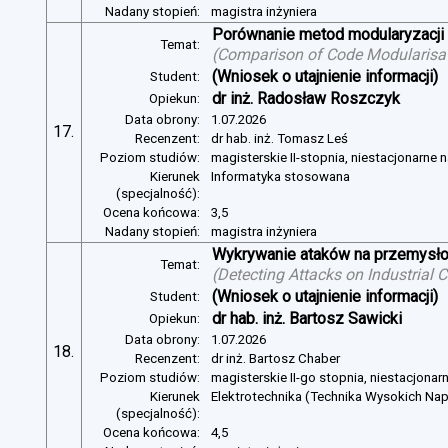
Nadany stopień:
magistra inżyniera
Porównanie metod modularyzacji
Temat:
(
Comparison of Code Modularisat
(Wniosek o utajnienie informacji)
Student:
dr inż. Radosław Roszczyk
Opiekun:
Data obrony:
1.07.2026
17.
Recenzent:
dr hab. inż. Tomasz Leś
Poziom studiów:
magisterskie II-stopnia, niestacjonarne 
Kierunek
Informatyka stosowana
(specjalność):
Ocena końcowa:
3,5
Nadany stopień:
magistra inżyniera
Wykrywanie ataków na przemysło
Temat:
(
Detecting Attacks on Industrial
(Wniosek o utajnienie informacji)
Student:
dr hab. inż. Bartosz Sawicki
Opiekun:
Data obrony:
1.07.2026
18.
Recenzent:
dr inż. Bartosz Chaber
Poziom studiów:
magisterskie II-go stopnia, niestacjonar
Kierunek
Elektrotechnika (Technika Wysokich Na
(specjalność):
Ocena końcowa:
4,5