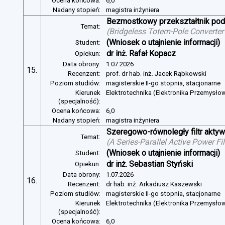
Ocena końcowa:
6,0
Nadany stopień:
magistra inżyniera
Bezmostkowy przekształtnik pod
Temat:
(
Bridgeless Totem-Pole Converter
(Wniosek o utajnienie informacji)
Student:
dr inż. Rafał Kopacz
Opiekun:
Data obrony:
1.07.2026
15.
Recenzent:
prof. dr hab. inż. Jacek Rąbkowski
Poziom studiów:
magisterskie II-go stopnia, stacjonarne
Kierunek
Elektrotechnika (Elektronika Przemysło
(specjalność):
Ocena końcowa:
6,0
Nadany stopień:
magistra inżyniera
Szeregowo-równoległy filtr aktywn
Temat:
(
A Series-Parallel Active Power Fi
(Wniosek o utajnienie informacji)
Student:
dr inż. Sebastian Styński
Opiekun:
Data obrony:
1.07.2026
16.
Recenzent:
dr hab. inż. Arkadiusz Kaszewski
Poziom studiów:
magisterskie II-go stopnia, stacjonarne
Kierunek
Elektrotechnika (Elektronika Przemysło
(specjalność):
Ocena końcowa:
6,0