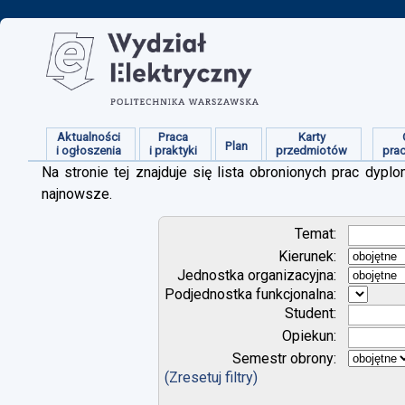
Aktualności
Praca
Karty
Plan
i ogłoszenia
i praktyki
przedmiotów
pra
Na stronie tej znajduje się lista obronionych prac dy
najnowsze.
Temat:
Kierunek:
Jednostka organizacyjna:
Podjednostka funkcjonalna:
Student:
Opiekun:
Semestr obrony:
(Zresetuj filtry)