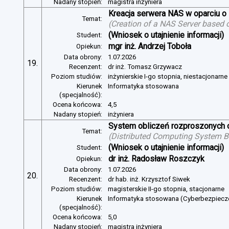
Nadany stopień:
magistra inżyniera
Kreacja serwera NAS w oparciu 
Temat:
(
Creation of a NAS Server based 
(Wniosek o utajnienie informacji)
Student:
mgr inż. Andrzej Toboła
Opiekun:
Data obrony:
1.07.2026
19.
Recenzent:
dr inż. Tomasz Grzywacz
Poziom studiów:
inżynierskie I-go stopnia, niestacjonarn
Kierunek
Informatyka stosowana
(specjalność):
Ocena końcowa:
4,5
Nadany stopień:
inżyniera
System obliczeń rozproszonych o
Temat:
(
Distributed Computing System B
(Wniosek o utajnienie informacji)
Student:
dr inż. Radosław Roszczyk
Opiekun:
Data obrony:
1.07.2026
20.
Recenzent:
dr hab. inż. Krzysztof Siwek
Poziom studiów:
magisterskie II-go stopnia, stacjonarne
Kierunek
Informatyka stosowana (Cyberbezpiec
(specjalność):
Ocena końcowa:
5,0
Nadany stopień:
magistra inżyniera