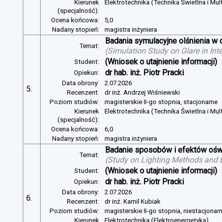
Kierunek
Elektrotechnika (Technika Świetlna i Mul
(specjalność):
Ocena końcowa:
5,0
Nadany stopień:
magistra inżyniera
Badania symulacyjne olśnienia w 
Temat:
(
Simulation Study on Glare in Inte
(Wniosek o utajnienie informacji)
Student:
dr hab. inż. Piotr Pracki
Opiekun:
Data obrony:
2.07.2026
5.
Recenzent:
dr inż. Andrzej Wiśniewski
Poziom studiów:
magisterskie II-go stopnia, stacjonarne
Kierunek
Elektrotechnika (Technika Świetlna i Mul
(specjalność):
Ocena końcowa:
6,0
Nadany stopień:
magistra inżyniera
Badanie sposobów i efektów oświ
Temat:
(
Study on Lighting Methods and Ef
(Wniosek o utajnienie informacji)
Student:
dr hab. inż. Piotr Pracki
Opiekun:
Data obrony:
2.07.2026
6.
Recenzent:
dr inż. Kamil Kubiak
Poziom studiów:
magisterskie II-go stopnia, niestacjonar
Kierunek
Elektrotechnika (Elektroenergetyka)