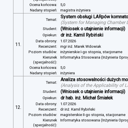
Ocena końcowa:
5,0
Nadany stopień:
magistra inżyniera
System obsługi LARpów komnat
Temat:
(
System for Managing Chamber 
(Wniosek o utajnienie informacji)
Student:
dr inż. Kamil Rybiński
Opiekun:
Data obrony:
1.07.2026
11.
Recenzent:
mgr inż. Marek Wdowiak
Poziom studiów:
inżynierskie I-go stopnia, stacjonarne
Kierunek
Informatyka Stosowana (Inżynieria Opr
(specjalność):
Ocena końcowa:
5,0
Nadany stopień:
inżyniera
Analiza stosowalności dużych mo
Temat:
(
Analysis of the Applicability of
(Wniosek o utajnienie informacji)
Student:
dr hab. inż. Michał Śmiałek
Opiekun:
Data obrony:
1.07.2026
12.
Recenzent:
dr inż. Kamil Rybiński
Poziom studiów:
magisterskie II-go stopnia, stacjonarne
Kierunek
Informatyka stosowana (Inżynieria Opr
(specjalność):