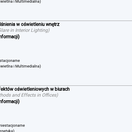
wietlna i Multimedialna)
śnienia w oświetleniu wnętrz
are in Interior Lighting
)
nformacji)
 stacjonarne
wietlna i Multimedialna)
ektów oświetleniowych w biurach
hods and Effects in Offices
)
nformacji)
 niestacjonarne
ergetyka)