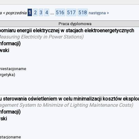
1
2
3
4
...
516
517
518
a
< poprzednia
następna >
Praca dyplomowa
iaru energii elektrycznej w stacjach elektroenergetycznych
suring Electricity in Power Stations
)
nformacji)
wski
 niestacjonarne
ergetyka)
sterowania oświetleniem w celu minimalizacji kosztów eksploat
agement System to Minimize of Lighting Maintenance Costs
)
nformacji)
wski
 stacjonarne