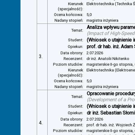
Kierunek
Elektrotechnika (Technika Ś
(specjalność):
Ocena końcowa:
5,0
Nadany stopień:
magistra inżyniera
Analiza wpływu parame
Temat:
(
Impact of High-Speed
(Wniosek o utajnienie i
Student:
prof. dr hab. inż. Adam
Opiekun:
Data obrony:
2.07.2026
3.
Recenzent:
dr inż. Anatolii Nikitenko
Poziom studiów:
magisterskie II-go stopnia,
Kierunek
Elektrotechnika (Elektroen
(specjalność):
Ocena końcowa:
5,0
Nadany stopień:
magistra inżyniera
Opracowanie procedury
Temat:
(
Development of a Pro
(Wniosek o utajnienie i
Student:
dr inż. Sebastian Słom
Opiekun:
Data obrony:
2.07.2026
4.
Recenzent:
prof. dr hab. inż. Wojciech
Poziom studiów:
magisterskie II-go stopnia,