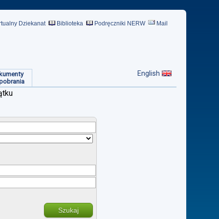
rtualny Dziekanat
Biblioteka
Podręczniki NERW
Mail
English
kumenty
pobrania
ątku
Szukaj