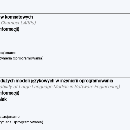
ów komnatowych
g Chamber LARPs
)
nformacji)
tacjonarne
żynieria Oprogramowania)
 dużych modeli językowych w inżynierii oprogramowania
cability of Large Language Models in Software Engineering
)
nformacji)
ałek
 stacjonarne
żynieria Oprogramowania)