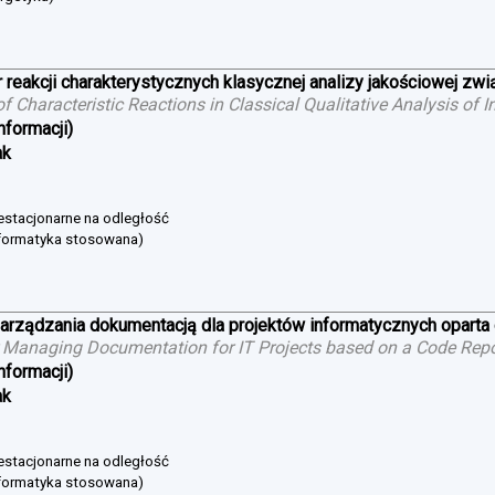
 reakcji charakterystycznych klasycznej analizy jakościowej zw
 of Characteristic Reactions in Classical Qualitative Analysis o
nformacji)
ak
niestacjonarne na odległość
nformatyka stosowana)
arządzania dokumentacją dla projektów informatycznych oparta
 Managing Documentation for IT Projects based on a Code Repo
nformacji)
ak
niestacjonarne na odległość
nformatyka stosowana)