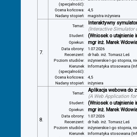
(specjalność):
Ocena końcowa:
4,5
Nadany stopień:
magistra inżyniera
Interaktywny symulator
Temat:
(
Interactive Simulator
(Wniosek o utajnienie i
Student:
mgr inż. Marek Wdowi
Opiekun:
Data obrony:
1.07.2026
7.
Recenzent:
dr hab. inż. Tomasz Leś
Poziom studiów:
inżynierskie I-go stopnia, 
Kierunek
Informatyka stosowana (I
(specjalność):
Ocena końcowa:
4,5
Nadany stopień:
inżyniera
Aplikacja webowa do z
Temat:
(
A Web Application for
(Wniosek o utajnienie i
Student:
mgr inż. Marek Wdowi
Opiekun:
Data obrony:
1.07.2026
8.
Recenzent:
dr hab. inż. Tomasz Leś
Poziom studiów:
inżynierskie I-go stopnia, 
Kierunek
Informatyka stosowana (I