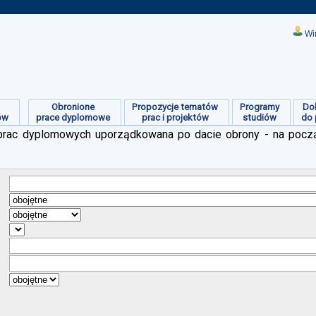
Wi
Obronione
Propozycje tematów
Programy
Do
ów
prace dyplomowe
prac i projektów
studiów
do 
ch prac dyplomowych uporządkowana po dacie obrony - na pocz
:
:
:
:
:
:
: