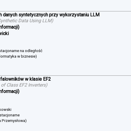
h danych syntetycznych przy wykorzystaniu LLM
ynthetic Data Using LLM
)
nformacji)
wicki
estacjonarne na odległość
formatyka w biznesie)
falowników w klasie EF2
of Class EF2 Inverters
)
nformacji)
bkowski
 stacjonarne
ka Przemysłowa)