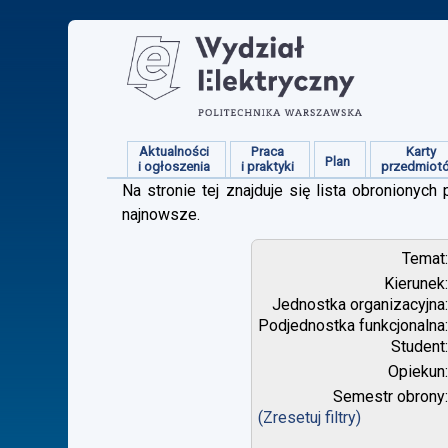
Aktualności
Praca
Karty
Plan
i ogłoszenia
i praktyki
przedmiot
Na stronie tej znajduje się lista obroniony
najnowsze.
Temat
Kierunek
Jednostka organizacyjna
Podjednostka funkcjonalna
Student
Opiekun
Semestr obrony
(Zresetuj filtry)