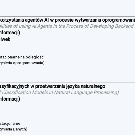
ykorzystania agentów AI w procesie wytwarzania oprogramowan
bilities of using AI Agents in the Process of Developing Backend
nformacji)
Siwek
estacjonarne na odległość
żynieria oprogramowania)
asyfikacyjnych w przetwarzaniu języka naturalnego
 Classification Models in Natural Language Processing
)
nformacji)
 stacjonarne
ynieria Danych)