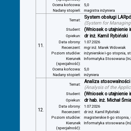
Ocena końcowa:
5,0
Nadany stopień:
magistra inżyniera
System obsługi LARp
Temat:
(
System for Managin
(Wniosek o utajnienie i
Student:
dr inż. Kamil Rybiński
Opiekun:
Data obrony:
1.07.2026
11.
Recenzent:
mgr inż. Marek Wdowiak
Poziom studiów:
inżynierskie I-go stopnia, s
Kierunek
Informatyka Stosowana (In
(specjalność):
Ocena końcowa:
5,0
Nadany stopień:
inżyniera
Analiza stosowalności
Temat:
(
Analysis of the Appli
(Wniosek o utajnienie i
Student:
dr hab. inż. Michał Śmi
Opiekun:
Data obrony:
1.07.2026
12.
Recenzent:
dr inż. Kamil Rybiński
Poziom studiów:
magisterskie II-go stopnia,
Kierunek
Informatyka stosowana (In
(specjalność):