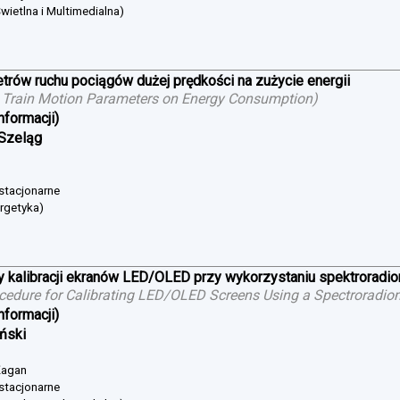
wietlna i Multimedialna)
trów ruchu pociągów dużej prędkości na zużycie energii
 Train Motion Parameters on Energy Consumption
)
nformacji)
 Szeląg
 stacjonarne
ergetyka)
 kalibracji ekranów LED/OLED przy wykorzystaniu spektroradi
cedure for Calibrating LED/OLED Screens Using a Spectroradio
nformacji)
iński
 Żagan
 stacjonarne