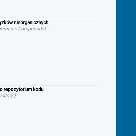
iązków nieorganicznych
f Inorganic Compounds
)
 o repozytorium kodu
sitory.
)