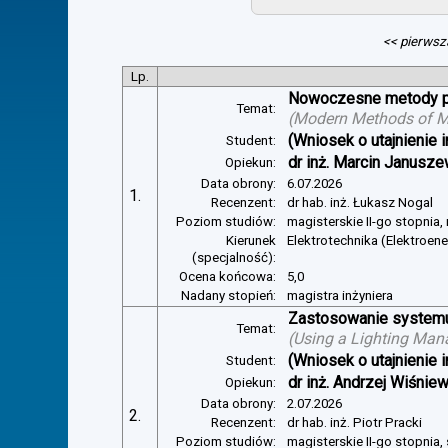
<< pierwsz
Lp.
Nowoczesne metody pom
Temat:
(
Modern Methods of Mea
(Wniosek o utajnienie i
Student:
dr inż. Marcin Janusze
Opiekun:
Data obrony:
6.07.2026
1.
Recenzent:
dr hab. inż. Łukasz Nogal
Poziom studiów:
magisterskie II-go stopnia,
Kierunek
Elektrotechnika (Elektroen
(specjalność):
Ocena końcowa:
5,0
Nadany stopień:
magistra inżyniera
Zastosowanie systemu 
Temat:
(
Using a Lighting Man
(Wniosek o utajnienie i
Student:
dr inż. Andrzej Wiśnie
Opiekun:
Data obrony:
2.07.2026
2.
Recenzent:
dr hab. inż. Piotr Pracki
Poziom studiów:
magisterskie II-go stopnia,