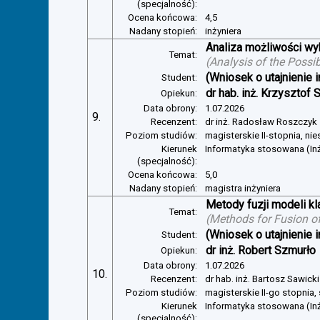
(specjalność):
Ocena końcowa:
4,5
Nadany stopień:
inżyniera
Analiza możliwości w
Temat:
(
Analysis of the Possi
(Wniosek o utajnienie i
Student:
dr hab. inż. Krzysztof 
Opiekun:
Data obrony:
1.07.2026
9.
Recenzent:
dr inż. Radosław Roszczyk
Poziom studiów:
magisterskie II-stopnia, ni
Kierunek
Informatyka stosowana (In
(specjalność):
Ocena końcowa:
5,0
Nadany stopień:
magistra inżyniera
Metody fuzji modeli kl
Temat:
(
Methods for Fusion of
(Wniosek o utajnienie i
Student:
dr inż. Robert Szmurło
Opiekun:
Data obrony:
1.07.2026
10.
Recenzent:
dr hab. inż. Bartosz Sawicki
Poziom studiów:
magisterskie II-go stopnia,
Kierunek
Informatyka stosowana (Inż
(specjalność):