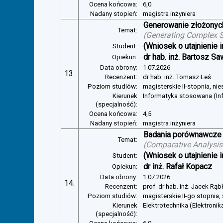
Ocena końcowa:
6,0
Nadany stopień:
magistra inżyniera
Generowanie złożonyc
Temat:
(
Generating Complex S
(Wniosek o utajnienie i
Student:
dr hab. inż. Bartosz Sa
Opiekun:
Data obrony:
1.07.2026
13.
Recenzent:
dr hab. inż. Tomasz Leś
Poziom studiów:
magisterskie II-stopnia, ni
Kierunek
Informatyka stosowana (In
(specjalność):
Ocena końcowa:
4,5
Nadany stopień:
magistra inżyniera
Badania porównawcze 
Temat:
(
Comparative Analysis 
(Wniosek o utajnienie i
Student:
dr inż. Rafał Kopacz
Opiekun:
Data obrony:
1.07.2026
14.
Recenzent:
prof. dr hab. inż. Jacek Rą
Poziom studiów:
magisterskie II-go stopnia,
Kierunek
Elektrotechnika (Elektroni
(specjalność):