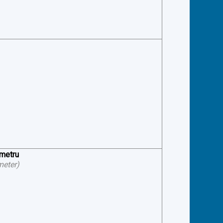
ometru
meter
)