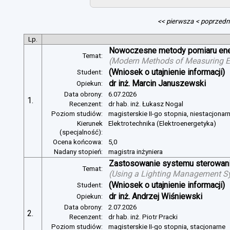
<< pierwsza
< poprzedn
Lp.
Nowoczesne metody pomiaru energ
Temat:
(
Modern Methods of Measuring Ele
(Wniosek o utajnienie informacji)
Student:
dr inż. Marcin Januszewski
Opiekun:
Data obrony:
6.07.2026
1.
Recenzent:
dr hab. inż. Łukasz Nogal
Poziom studiów:
magisterskie II-go stopnia, niestacjonar
Kierunek
Elektrotechnika (Elektroenergetyka)
(specjalność):
Ocena końcowa:
5,0
Nadany stopień:
magistra inżyniera
Zastosowanie systemu sterowania
Temat:
(
Using a Lighting Management Sy
(Wniosek o utajnienie informacji)
Student:
dr inż. Andrzej Wiśniewski
Opiekun:
Data obrony:
2.07.2026
2.
Recenzent:
dr hab. inż. Piotr Pracki
Poziom studiów:
magisterskie II-go stopnia, stacjonarne