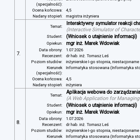
(specjalność):
Ocena końcowa:
4,5
Nadany stopień:
magistra inżyniera
Interaktywny symulator reakcji c
Temat:
(
Interactive Simulator of Charact
(Wniosek o utajnienie informacji)
Student:
mgr inż. Marek Wdowiak
Opiekun:
Data obrony:
1.07.2026
7.
Recenzent:
dr hab. inż. Tomasz Leś
Poziom studiów:
inżynierskie I-go stopnia, niestacjonarn
Kierunek
Informatyka stosowana (Informatyka s
(specjalność):
Ocena końcowa:
4,5
Nadany stopień:
inżyniera
Aplikacja webowa do zarządzania
Temat:
(
A Web Application for Managing 
(Wniosek o utajnienie informacji)
Student:
mgr inż. Marek Wdowiak
Opiekun:
Data obrony:
1.07.2026
8.
Recenzent:
dr hab. inż. Tomasz Leś
Poziom studiów:
inżynierskie I-go stopnia, niestacjonarn
Kierunek
Informatyka stosowana (Informatyka s