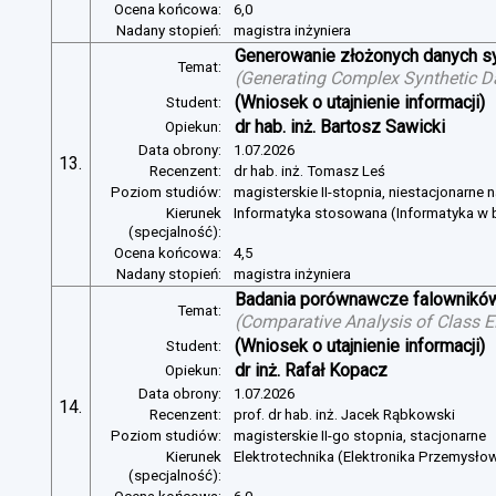
Ocena końcowa:
6,0
Nadany stopień:
magistra inżyniera
Generowanie złożonych danych s
Temat:
(
Generating Complex Synthetic D
(Wniosek o utajnienie informacji)
Student:
dr hab. inż. Bartosz Sawicki
Opiekun:
Data obrony:
1.07.2026
13.
Recenzent:
dr hab. inż. Tomasz Leś
Poziom studiów:
magisterskie II-stopnia, niestacjonarne 
Kierunek
Informatyka stosowana (Informatyka w b
(specjalność):
Ocena końcowa:
4,5
Nadany stopień:
magistra inżyniera
Badania porównawcze falowników
Temat:
(
Comparative Analysis of Class E
(Wniosek o utajnienie informacji)
Student:
dr inż. Rafał Kopacz
Opiekun:
Data obrony:
1.07.2026
14.
Recenzent:
prof. dr hab. inż. Jacek Rąbkowski
Poziom studiów:
magisterskie II-go stopnia, stacjonarne
Kierunek
Elektrotechnika (Elektronika Przemysło
(specjalność):