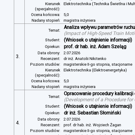
Kierunek
Elektrotechnika (Technika Świetlna i Mul
(specjalność):
Ocena końcowa:
5,0
Nadany stopień:
magistra inżyniera
Analiza wpływu parametrów ruchu 
Temat:
(
Impact of High-Speed Train Mot
(Wniosek o utajnienie informacji)
Student:
prof. dr hab. inż. Adam Szeląg
Opiekun:
Data obrony:
2.07.2026
3.
Recenzent:
dr inż. Anatolii Nikitenko
Poziom studiów:
magisterskie II-go stopnia, stacjonarne
Kierunek
Elektrotechnika (Elektroenergetyka)
(specjalność):
Ocena końcowa:
5,0
Nadany stopień:
magistra inżyniera
Opracowanie procedury kalibracj
Temat:
(
Development of a Procedure for
(Wniosek o utajnienie informacji)
Student:
dr inż. Sebastian Słomiński
Opiekun:
Data obrony:
2.07.2026
4.
Recenzent:
prof. dr hab. inż. Wojciech Żagan
Poziom studiów:
magisterskie II-go stopnia, stacjonarne