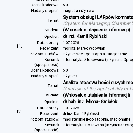
Ocena końcowa:
5,0
Nadany stopień:
magistra inżyniera
System obsługi LARpów komnat
Temat:
(
System for Managing Chamber 
(Wniosek o utajnienie informacji)
Student:
dr inż. Kamil Rybiński
Opiekun:
Data obrony:
1.07.2026
11.
Recenzent:
mgr inż. Marek Wdowiak
Poziom studiów:
inżynierskie I-go stopnia, stacjonarne
Kierunek
Informatyka Stosowana (Inżynieria Opr
(specjalność):
Ocena końcowa:
5,0
Nadany stopień:
inżyniera
Analiza stosowalności dużych mo
Temat:
(
Analysis of the Applicability of
(Wniosek o utajnienie informacji)
Student:
dr hab. inż. Michał Śmiałek
Opiekun:
Data obrony:
1.07.2026
12.
Recenzent:
dr inż. Kamil Rybiński
Poziom studiów:
magisterskie II-go stopnia, stacjonarne
Kierunek
Informatyka stosowana (Inżynieria Opr
(specjalność):