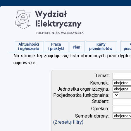
Aktualności
Praca
Karty
Plan
i ogłoszenia
i praktyki
przedmiotów
pra
Na stronie tej znajduje się lista obronionych prac dy
najnowsze.
Temat:
Kierunek:
Jednostka organizacyjna:
Podjednostka funkcjonalna:
Student:
Opiekun:
Semestr obrony:
(Zresetuj filtry)