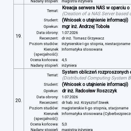
Nadany stopień:
magistra inżyniera
Kreacja serwera NAS w oparciu 
Temat:
(
Creation of a NAS Server based 
(Wniosek o utajnienie informacji)
Student:
mgr inż. Andrzej Toboła
Opiekun:
Data obrony:
1.07.2026
19.
Recenzent:
dr inż. Tomasz Grzywacz
Poziom studiów:
inżynierskie I-go stopnia, niestacjonarn
Kierunek
Informatyka stosowana
(specjalność):
Ocena końcowa:
4,5
Nadany stopień:
inżyniera
System obliczeń rozproszonych o
Temat:
(
Distributed Computing System B
(Wniosek o utajnienie informacji)
Student:
dr inż. Radosław Roszczyk
Opiekun:
Data obrony:
1.07.2026
20.
Recenzent:
dr hab. inż. Krzysztof Siwek
Poziom studiów:
magisterskie II-go stopnia, stacjonarne
Kierunek
Informatyka stosowana (Cyberbezpiec
(specjalność):
Ocena końcowa:
5,0
Nadany stopień:
magistra inżyniera