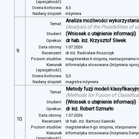
(specjalność):
Ocena końcowa:
4,5
Nadany stopień:
inżyniera
Analiza możliwości wykorzystan
Temat:
(
Analysis of the Possibilities of
(Wniosek o utajnienie informacji)
Student:
dr hab. inż. Krzysztof Siwek
Opiekun:
Data obrony:
1.07.2026
9.
Recenzent:
dr inż. Radosław Roszczyk
Poziom studiów:
magisterskie II-stopnia, niestacjonarne 
Kierunek
Informatyka stosowana (Inżynieria opr
(specjalność):
Ocena końcowa:
5,0
Nadany stopień:
magistra inżyniera
Metody fuzji modeli klasyfikacyj
Temat:
(
Methods for Fusion of Classific
(Wniosek o utajnienie informacji)
Student:
dr inż. Robert Szmurło
Opiekun:
Data obrony:
1.07.2026
10.
Recenzent:
dr hab. inż. Bartosz Sawicki
Poziom studiów:
magisterskie II-go stopnia, stacjonarne
Kierunek
Informatyka stosowana (Inżynieria Dany
(specjalność):