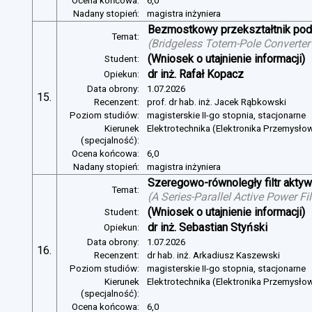
Ocena końcowa:
6,0
Nadany stopień:
magistra inżyniera
Bezmostkowy przekształtnik pod
Temat:
(
Bridgeless Totem-Pole Converter
(Wniosek o utajnienie informacji)
Student:
dr inż. Rafał Kopacz
Opiekun:
Data obrony:
1.07.2026
15.
Recenzent:
prof. dr hab. inż. Jacek Rąbkowski
Poziom studiów:
magisterskie II-go stopnia, stacjonarne
Kierunek
Elektrotechnika (Elektronika Przemysło
(specjalność):
Ocena końcowa:
6,0
Nadany stopień:
magistra inżyniera
Szeregowo-równoległy filtr aktywn
Temat:
(
A Series-Parallel Active Power Fi
(Wniosek o utajnienie informacji)
Student:
dr inż. Sebastian Styński
Opiekun:
Data obrony:
1.07.2026
16.
Recenzent:
dr hab. inż. Arkadiusz Kaszewski
Poziom studiów:
magisterskie II-go stopnia, stacjonarne
Kierunek
Elektrotechnika (Elektronika Przemysło
(specjalność):
Ocena końcowa:
6,0