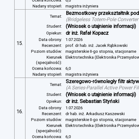
Ocena końcowa:
6,0
Nadany stopień:
magistra inżyniera
Bezmostkowy przekształtnik pod
Temat:
(
Bridgeless Totem-Pole Converter
(Wniosek o utajnienie informacji)
Student:
dr inż. Rafał Kopacz
Opiekun:
Data obrony:
1.07.2026
15.
Recenzent:
prof. dr hab. inż. Jacek Rąbkowski
Poziom studiów:
magisterskie II-go stopnia, stacjonarne
Kierunek
Elektrotechnika (Elektronika Przemysło
(specjalność):
Ocena końcowa:
6,0
Nadany stopień:
magistra inżyniera
Szeregowo-równoległy filtr aktywn
Temat:
(
A Series-Parallel Active Power Fi
(Wniosek o utajnienie informacji)
Student:
dr inż. Sebastian Styński
Opiekun:
Data obrony:
1.07.2026
16.
Recenzent:
dr hab. inż. Arkadiusz Kaszewski
Poziom studiów:
magisterskie II-go stopnia, stacjonarne
Kierunek
Elektrotechnika (Elektronika Przemysło
(specjalność):
Ocena końcowa:
6,0