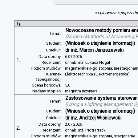
<< pierwsza
< poprzedn
Lp.
Nowoczesne metody pomiaru energ
Temat:
(
Modern Methods of Measuring Ele
(Wniosek o utajnienie informacji)
Student:
dr inż. Marcin Januszewski
Opiekun:
Data obrony:
6.07.2026
1.
Recenzent:
dr hab. inż. Łukasz Nogal
Poziom studiów:
magisterskie II-go stopnia, niestacjonar
Kierunek
Elektrotechnika (Elektroenergetyka)
(specjalność):
Ocena końcowa:
5,0
Nadany stopień:
magistra inżyniera
Zastosowanie systemu sterowania
Temat:
(
Using a Lighting Management Sy
(Wniosek o utajnienie informacji)
Student:
dr inż. Andrzej Wiśniewski
Opiekun:
Data obrony:
2.07.2026
2.
Recenzent:
dr hab. inż. Piotr Pracki
Poziom studiów:
magisterskie II-go stopnia, stacjonarne