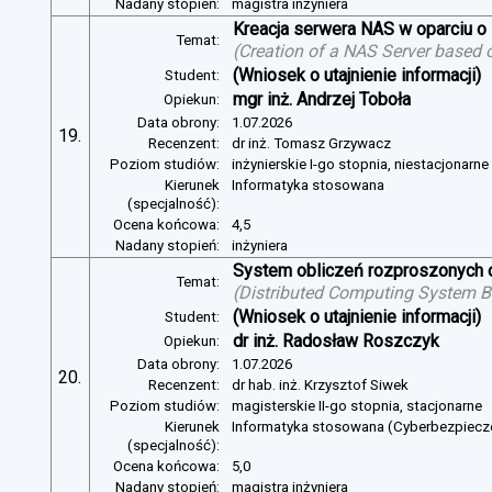
Nadany stopień:
magistra inżyniera
Kreacja serwera NAS w oparciu 
Temat:
(
Creation of a NAS Server based 
(Wniosek o utajnienie informacji)
Student:
mgr inż. Andrzej Toboła
Opiekun:
Data obrony:
1.07.2026
19.
Recenzent:
dr inż. Tomasz Grzywacz
Poziom studiów:
inżynierskie I-go stopnia, niestacjonarn
Kierunek
Informatyka stosowana
(specjalność):
Ocena końcowa:
4,5
Nadany stopień:
inżyniera
System obliczeń rozproszonych o
Temat:
(
Distributed Computing System B
(Wniosek o utajnienie informacji)
Student:
dr inż. Radosław Roszczyk
Opiekun:
Data obrony:
1.07.2026
20.
Recenzent:
dr hab. inż. Krzysztof Siwek
Poziom studiów:
magisterskie II-go stopnia, stacjonarne
Kierunek
Informatyka stosowana (Cyberbezpiec
(specjalność):
Ocena końcowa:
5,0
Nadany stopień:
magistra inżyniera