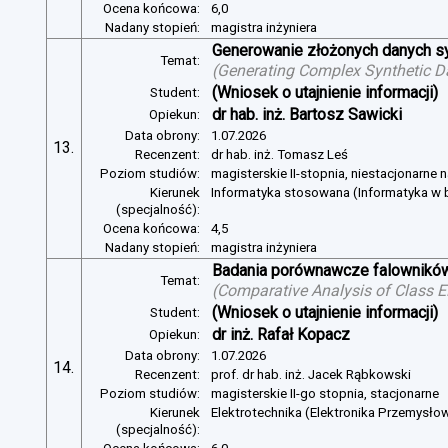
Ocena końcowa:
6,0
Nadany stopień:
magistra inżyniera
Generowanie złożonych danych s
Temat:
(
Generating Complex Synthetic D
(Wniosek o utajnienie informacji)
Student:
dr hab. inż. Bartosz Sawicki
Opiekun:
Data obrony:
1.07.2026
13.
Recenzent:
dr hab. inż. Tomasz Leś
Poziom studiów:
magisterskie II-stopnia, niestacjonarne 
Kierunek
Informatyka stosowana (Informatyka w b
(specjalność):
Ocena końcowa:
4,5
Nadany stopień:
magistra inżyniera
Badania porównawcze falowników
Temat:
(
Comparative Analysis of Class E
(Wniosek o utajnienie informacji)
Student:
dr inż. Rafał Kopacz
Opiekun:
Data obrony:
1.07.2026
14.
Recenzent:
prof. dr hab. inż. Jacek Rąbkowski
Poziom studiów:
magisterskie II-go stopnia, stacjonarne
Kierunek
Elektrotechnika (Elektronika Przemysło
(specjalność):