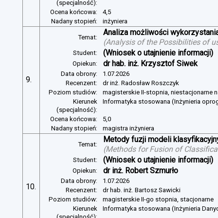
(specjalność):
Ocena końcowa:
4,5
Nadany stopień:
inżyniera
Analiza możliwości wykorzystan
Temat:
(
Analysis of the Possibilities of
(Wniosek o utajnienie informacji)
Student:
dr hab. inż. Krzysztof Siwek
Opiekun:
Data obrony:
1.07.2026
9.
Recenzent:
dr inż. Radosław Roszczyk
Poziom studiów:
magisterskie II-stopnia, niestacjonarne 
Kierunek
Informatyka stosowana (Inżynieria opr
(specjalność):
Ocena końcowa:
5,0
Nadany stopień:
magistra inżyniera
Metody fuzji modeli klasyfikacyj
Temat:
(
Methods for Fusion of Classific
(Wniosek o utajnienie informacji)
Student:
dr inż. Robert Szmurło
Opiekun:
Data obrony:
1.07.2026
10.
Recenzent:
dr hab. inż. Bartosz Sawicki
Poziom studiów:
magisterskie II-go stopnia, stacjonarne
Kierunek
Informatyka stosowana (Inżynieria Dany
(specjalność):