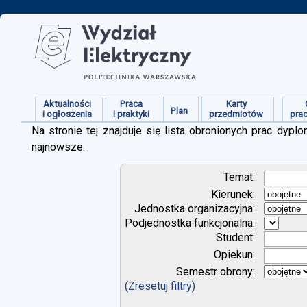
Aktualności
Praca
Karty
Plan
i ogłoszenia
i praktyki
przedmiotów
pra
Na stronie tej znajduje się lista obronionych prac dy
najnowsze.
Temat:
Kierunek:
Jednostka organizacyjna:
Podjednostka funkcjonalna:
Student:
Opiekun:
Semestr obrony:
(Zresetuj filtry)