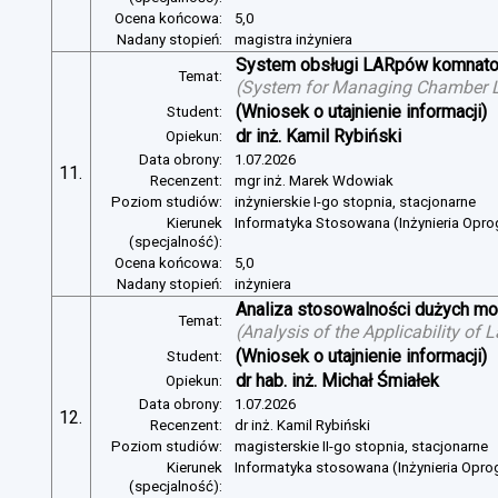
Ocena końcowa:
5,0
Nadany stopień:
magistra inżyniera
System obsługi LARpów komnat
Temat:
(
System for Managing Chamber 
(Wniosek o utajnienie informacji)
Student:
dr inż. Kamil Rybiński
Opiekun:
Data obrony:
1.07.2026
11.
Recenzent:
mgr inż. Marek Wdowiak
Poziom studiów:
inżynierskie I-go stopnia, stacjonarne
Kierunek
Informatyka Stosowana (Inżynieria Opr
(specjalność):
Ocena końcowa:
5,0
Nadany stopień:
inżyniera
Analiza stosowalności dużych mo
Temat:
(
Analysis of the Applicability of
(Wniosek o utajnienie informacji)
Student:
dr hab. inż. Michał Śmiałek
Opiekun:
Data obrony:
1.07.2026
12.
Recenzent:
dr inż. Kamil Rybiński
Poziom studiów:
magisterskie II-go stopnia, stacjonarne
Kierunek
Informatyka stosowana (Inżynieria Opr
(specjalność):