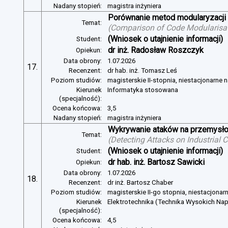
Nadany stopień:
magistra inżyniera
Porównanie metod modularyzacji
Temat:
(
Comparison of Code Modularisat
(Wniosek o utajnienie informacji)
Student:
dr inż. Radosław Roszczyk
Opiekun:
Data obrony:
1.07.2026
17.
Recenzent:
dr hab. inż. Tomasz Leś
Poziom studiów:
magisterskie II-stopnia, niestacjonarne 
Kierunek
Informatyka stosowana
(specjalność):
Ocena końcowa:
3,5
Nadany stopień:
magistra inżyniera
Wykrywanie ataków na przemysło
Temat:
(
Detecting Attacks on Industrial
(Wniosek o utajnienie informacji)
Student:
dr hab. inż. Bartosz Sawicki
Opiekun:
Data obrony:
1.07.2026
18.
Recenzent:
dr inż. Bartosz Chaber
Poziom studiów:
magisterskie II-go stopnia, niestacjonar
Kierunek
Elektrotechnika (Technika Wysokich Na
(specjalność):
Ocena końcowa:
4,5