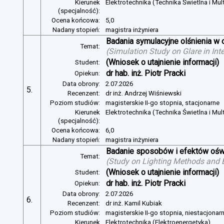
Kierunek
Elektrotechnika (Technika Świetlna i Mul
(specjalność):
Ocena końcowa:
5,0
Nadany stopień:
magistra inżyniera
Badania symulacyjne olśnienia w 
Temat:
(
Simulation Study on Glare in Inte
(Wniosek o utajnienie informacji)
Student:
dr hab. inż. Piotr Pracki
Opiekun:
Data obrony:
2.07.2026
5.
Recenzent:
dr inż. Andrzej Wiśniewski
Poziom studiów:
magisterskie II-go stopnia, stacjonarne
Kierunek
Elektrotechnika (Technika Świetlna i Mul
(specjalność):
Ocena końcowa:
6,0
Nadany stopień:
magistra inżyniera
Badanie sposobów i efektów oświ
Temat:
(
Study on Lighting Methods and Ef
(Wniosek o utajnienie informacji)
Student:
dr hab. inż. Piotr Pracki
Opiekun:
Data obrony:
2.07.2026
6.
Recenzent:
dr inż. Kamil Kubiak
Poziom studiów:
magisterskie II-go stopnia, niestacjonar
Kierunek
Elektrotechnika (Elektroenergetyka)