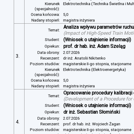
Kierunek
Elektrotechnika (Technika Świetlna i Mul
(specjalność):
Ocena końcowa:
5,0
Nadany stopień:
magistra inżyniera
Analiza wpływu parametrów ruchu 
Temat:
(
Impact of High-Speed Train Mot
(Wniosek o utajnienie informacji)
Student:
prof. dr hab. inż. Adam Szeląg
Opiekun:
Data obrony:
2.07.2026
3.
Recenzent:
dr inż. Anatolii Nikitenko
Poziom studiów:
magisterskie II-go stopnia, stacjonarne
Kierunek
Elektrotechnika (Elektroenergetyka)
(specjalność):
Ocena końcowa:
5,0
Nadany stopień:
magistra inżyniera
Opracowanie procedury kalibracj
Temat:
(
Development of a Procedure for
(Wniosek o utajnienie informacji)
Student:
dr inż. Sebastian Słomiński
Opiekun:
Data obrony:
2.07.2026
4.
Recenzent:
prof. dr hab. inż. Wojciech Żagan
Poziom studiów:
magisterskie II-go stopnia, stacjonarne