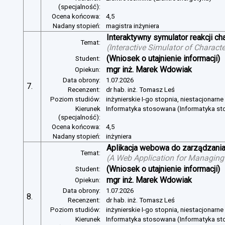
(specjalność):
Ocena końcowa:
4,5
Nadany stopień:
magistra inżyniera
Interaktywny symulator reakcji c
Temat:
(
Interactive Simulator of Charact
(Wniosek o utajnienie informacji)
Student:
mgr inż. Marek Wdowiak
Opiekun:
Data obrony:
1.07.2026
7.
Recenzent:
dr hab. inż. Tomasz Leś
Poziom studiów:
inżynierskie I-go stopnia, niestacjonarn
Kierunek
Informatyka stosowana (Informatyka s
(specjalność):
Ocena końcowa:
4,5
Nadany stopień:
inżyniera
Aplikacja webowa do zarządzania
Temat:
(
A Web Application for Managing 
(Wniosek o utajnienie informacji)
Student:
mgr inż. Marek Wdowiak
Opiekun:
Data obrony:
1.07.2026
8.
Recenzent:
dr hab. inż. Tomasz Leś
Poziom studiów:
inżynierskie I-go stopnia, niestacjonarn
Kierunek
Informatyka stosowana (Informatyka s