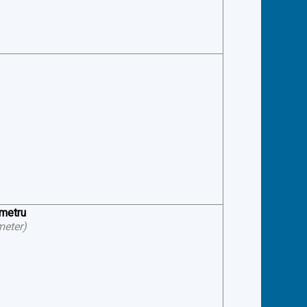
ometru
meter
)