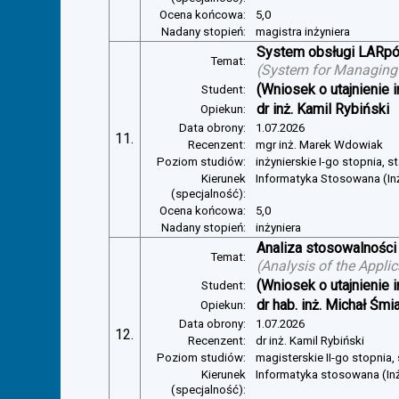
Ocena końcowa:
5,0
Nadany stopień:
magistra inżyniera
System obsługi LARp
Temat:
(
System for Managin
(Wniosek o utajnienie i
Student:
dr inż. Kamil Rybiński
Opiekun:
Data obrony:
1.07.2026
11.
Recenzent:
mgr inż. Marek Wdowiak
Poziom studiów:
inżynierskie I-go stopnia, s
Kierunek
Informatyka Stosowana (In
(specjalność):
Ocena końcowa:
5,0
Nadany stopień:
inżyniera
Analiza stosowalności
Temat:
(
Analysis of the Appli
(Wniosek o utajnienie i
Student:
dr hab. inż. Michał Śmi
Opiekun:
Data obrony:
1.07.2026
12.
Recenzent:
dr inż. Kamil Rybiński
Poziom studiów:
magisterskie II-go stopnia,
Kierunek
Informatyka stosowana (In
(specjalność):