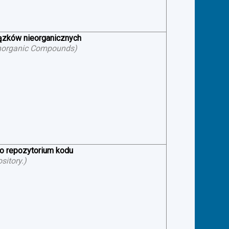
iązków nieorganicznych
f Inorganic Compounds
)
 o repozytorium kodu
sitory.
)