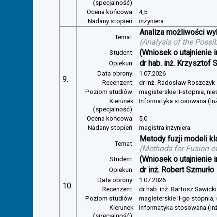
(specjalność):
Ocena końcowa:
4,5
Nadany stopień:
inżyniera
Analiza możliwości w
Temat:
(
Analysis of the Possi
(Wniosek o utajnienie i
Student:
dr hab. inż. Krzysztof 
Opiekun:
Data obrony:
1.07.2026
9.
Recenzent:
dr inż. Radosław Roszczyk
Poziom studiów:
magisterskie II-stopnia, ni
Kierunek
Informatyka stosowana (In
(specjalność):
Ocena końcowa:
5,0
Nadany stopień:
magistra inżyniera
Metody fuzji modeli kl
Temat:
(
Methods for Fusion of
(Wniosek o utajnienie i
Student:
dr inż. Robert Szmurło
Opiekun:
Data obrony:
1.07.2026
10.
Recenzent:
dr hab. inż. Bartosz Sawicki
Poziom studiów:
magisterskie II-go stopnia,
Kierunek
Informatyka stosowana (Inż
(specjalność):