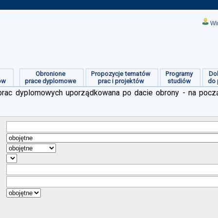
Wi
Obronione
Propozycje tematów
Programy
Do
ów
prace dyplomowe
prac i projektów
studiów
do 
ch prac dyplomowych uporządkowana po dacie obrony - na pocz
:
:
:
:
:
:
: