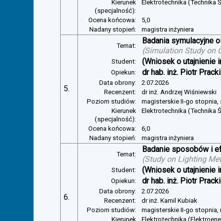
Kierunek
Elektrotechnika (Technika Ś
(specjalność):
Ocena końcowa:
5,0
Nadany stopień:
magistra inżyniera
Badania symulacyjne ol
Temat:
(
Simulation Study on Gl
(Wniosek o utajnienie i
Student:
dr hab. inż. Piotr Pracki
Opiekun:
Data obrony:
2.07.2026
5.
Recenzent:
dr inż. Andrzej Wiśniewski
Poziom studiów:
magisterskie II-go stopnia,
Kierunek
Elektrotechnika (Technika Ś
(specjalność):
Ocena końcowa:
6,0
Nadany stopień:
magistra inżyniera
Badanie sposobów i ef
Temat:
(
Study on Lighting Met
(Wniosek o utajnienie i
Student:
dr hab. inż. Piotr Pracki
Opiekun:
Data obrony:
2.07.2026
6.
Recenzent:
dr inż. Kamil Kubiak
Poziom studiów:
magisterskie II-go stopnia,
Kierunek
Elektrotechnika (Elektroen