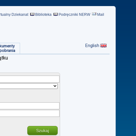
rtualny Dziekanat
Biblioteka
Podręczniki NERW
Mail
English
kumenty
pobrania
ątku
Szukaj