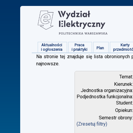
Aktualności
Praca
Karty
Plan
i ogłoszenia
i praktyki
przedmiot
Na stronie tej znajduje się lista obroniony
najnowsze.
Temat
Kierunek
Jednostka organizacyjna
Podjednostka funkcjonalna
Student
Opiekun
Semestr obrony
(Zresetuj filtry)