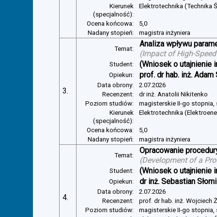
Kierunek
Elektrotechnika (Technika Ś
(specjalność):
Ocena końcowa:
5,0
Nadany stopień:
magistra inżyniera
Analiza wpływu parame
Temat:
(
Impact of High-Speed
(Wniosek o utajnienie i
Student:
prof. dr hab. inż. Adam
Opiekun:
Data obrony:
2.07.2026
3.
Recenzent:
dr inż. Anatolii Nikitenko
Poziom studiów:
magisterskie II-go stopnia,
Kierunek
Elektrotechnika (Elektroen
(specjalność):
Ocena końcowa:
5,0
Nadany stopień:
magistra inżyniera
Opracowanie procedury
Temat:
(
Development of a Pro
(Wniosek o utajnienie i
Student:
dr inż. Sebastian Słom
Opiekun:
Data obrony:
2.07.2026
4.
Recenzent:
prof. dr hab. inż. Wojciech
Poziom studiów:
magisterskie II-go stopnia,