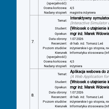
(specjalność):
Ocena końcowa:
4,5
Nadany stopień:
magistra inżyniera
Interaktywny symulator
Temat:
(
Interactive Simulator
(Wniosek o utajnienie i
Student:
mgr inż. Marek Wdowi
Opiekun:
Data obrony:
1.07.2026
7.
Recenzent:
dr hab. inż. Tomasz Leś
Poziom studiów:
inżynierskie I-go stopnia, 
Kierunek
Informatyka stosowana (I
(specjalność):
Ocena końcowa:
4,5
Nadany stopień:
inżyniera
Aplikacja webowa do z
Temat:
(
A Web Application for
(Wniosek o utajnienie i
Student:
mgr inż. Marek Wdowi
Opiekun:
Data obrony:
1.07.2026
8.
Recenzent:
dr hab. inż. Tomasz Leś
Poziom studiów:
inżynierskie I-go stopnia, 
Kierunek
Informatyka stosowana (I