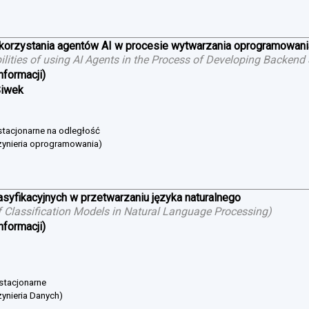
ykorzystania agentów AI w procesie wytwarzania oprogramowan
bilities of using AI Agents in the Process of Developing Backend
nformacji)
Siwek
estacjonarne na odległość
żynieria oprogramowania)
asyfikacyjnych w przetwarzaniu języka naturalnego
 Classification Models in Natural Language Processing
)
nformacji)
 stacjonarne
ynieria Danych)