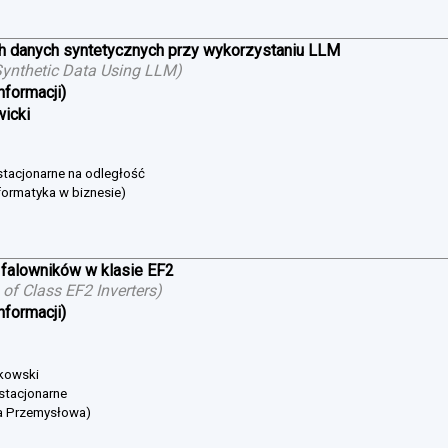
h danych syntetycznych przy wykorzystaniu LLM
ynthetic Data Using LLM
)
nformacji)
wicki
estacjonarne na odległość
formatyka w biznesie)
falowników w klasie EF2
of Class EF2 Inverters
)
nformacji)
bkowski
 stacjonarne
ka Przemysłowa)