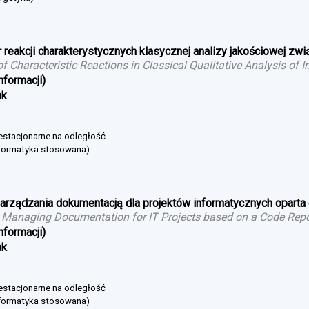
 reakcji charakterystycznych klasycznej analizy jakościowej zw
 of Characteristic Reactions in Classical Qualitative Analysis o
nformacji)
ak
niestacjonarne na odległość
nformatyka stosowana)
arządzania dokumentacją dla projektów informatycznych oparta
 Managing Documentation for IT Projects based on a Code Repo
nformacji)
ak
niestacjonarne na odległość
nformatyka stosowana)