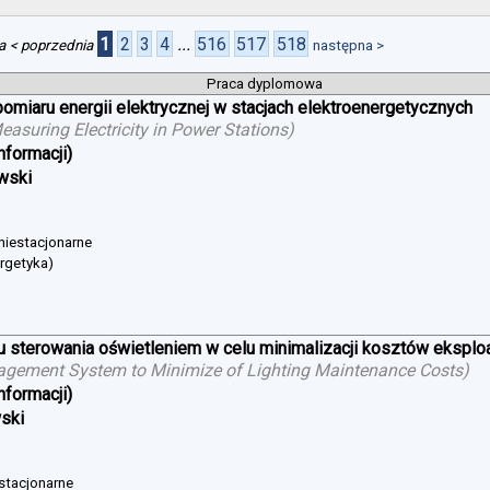
1
2
3
4
...
516
517
518
a
< poprzednia
następna >
Praca dyplomowa
iaru energii elektrycznej w stacjach elektroenergetycznych
suring Electricity in Power Stations
)
nformacji)
wski
 niestacjonarne
ergetyka)
sterowania oświetleniem w celu minimalizacji kosztów eksploat
agement System to Minimize of Lighting Maintenance Costs
)
nformacji)
wski
 stacjonarne