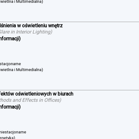
wietlna i Multimedialna)
śnienia w oświetleniu wnętrz
are in Interior Lighting
)
nformacji)
 stacjonarne
wietlna i Multimedialna)
ektów oświetleniowych w biurach
hods and Effects in Offices
)
nformacji)
 niestacjonarne
ergetyka)