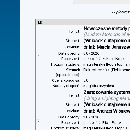
<< pierwsz
Lp.
Nowoczesne metody pom
Temat:
(
Modern Methods of Mea
(Wniosek o utajnienie i
Student:
dr inż. Marcin Janusze
Opiekun:
Data obrony:
6.07.2026
1.
Recenzent:
dr hab. inż. Łukasz Nogal
Poziom studiów:
magisterskie II-go stopnia,
Kierunek
Elektrotechnika (Elektroen
(specjalność):
Ocena końcowa:
5,0
Nadany stopień:
magistra inżyniera
Zastosowanie systemu 
Temat:
(
Using a Lighting Man
(Wniosek o utajnienie i
Student:
dr inż. Andrzej Wiśnie
Opiekun:
Data obrony:
2.07.2026
2.
Recenzent:
dr hab. inż. Piotr Pracki
Poziom studiów:
magisterskie II-go stopnia,