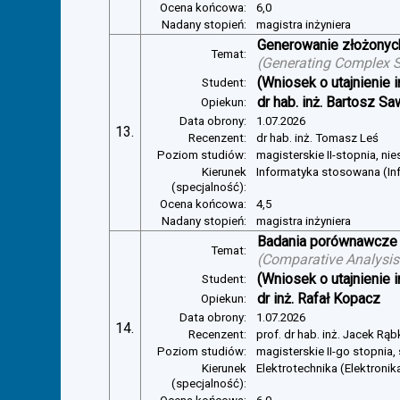
Ocena końcowa:
6,0
Nadany stopień:
magistra inżyniera
Generowanie złożonyc
Temat:
(
Generating Complex S
(Wniosek o utajnienie i
Student:
dr hab. inż. Bartosz Sa
Opiekun:
Data obrony:
1.07.2026
13.
Recenzent:
dr hab. inż. Tomasz Leś
Poziom studiów:
magisterskie II-stopnia, ni
Kierunek
Informatyka stosowana (In
(specjalność):
Ocena końcowa:
4,5
Nadany stopień:
magistra inżyniera
Badania porównawcze 
Temat:
(
Comparative Analysis 
(Wniosek o utajnienie i
Student:
dr inż. Rafał Kopacz
Opiekun:
Data obrony:
1.07.2026
14.
Recenzent:
prof. dr hab. inż. Jacek Rą
Poziom studiów:
magisterskie II-go stopnia,
Kierunek
Elektrotechnika (Elektroni
(specjalność):