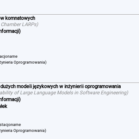
ów komnatowych
g Chamber LARPs
)
nformacji)
tacjonarne
żynieria Oprogramowania)
 dużych modeli językowych w inżynierii oprogramowania
cability of Large Language Models in Software Engineering
)
nformacji)
ałek
 stacjonarne
żynieria Oprogramowania)