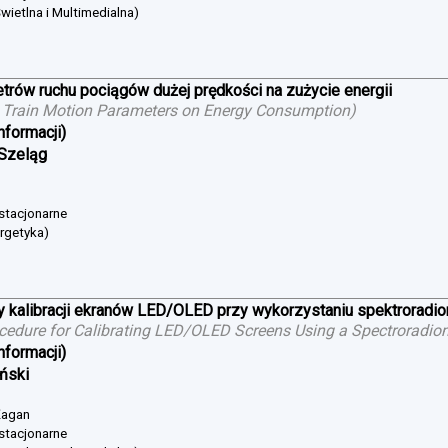
wietlna i Multimedialna)
trów ruchu pociągów dużej prędkości na zużycie energii
 Train Motion Parameters on Energy Consumption
)
nformacji)
 Szeląg
 stacjonarne
ergetyka)
 kalibracji ekranów LED/OLED przy wykorzystaniu spektroradi
cedure for Calibrating LED/OLED Screens Using a Spectroradio
nformacji)
iński
 Żagan
 stacjonarne