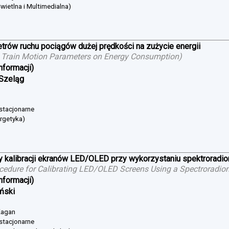
wietlna i Multimedialna)
trów ruchu pociągów dużej prędkości na zużycie energii
 Train Motion Parameters on Energy Consumption
)
nformacji)
 Szeląg
 stacjonarne
ergetyka)
 kalibracji ekranów LED/OLED przy wykorzystaniu spektroradi
cedure for Calibrating LED/OLED Screens Using a Spectroradio
nformacji)
iński
 Żagan
 stacjonarne