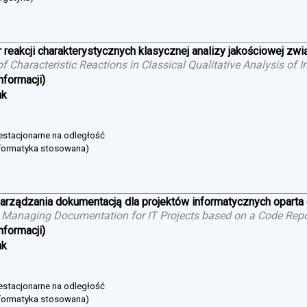
 reakcji charakterystycznych klasycznej analizy jakościowej zw
 of Characteristic Reactions in Classical Qualitative Analysis o
nformacji)
ak
niestacjonarne na odległość
nformatyka stosowana)
arządzania dokumentacją dla projektów informatycznych oparta
 Managing Documentation for IT Projects based on a Code Repo
nformacji)
ak
niestacjonarne na odległość
nformatyka stosowana)