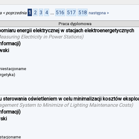
1
2
3
4
...
516
517
518
a
< poprzednia
następna >
Praca dyplomowa
iaru energii elektrycznej w stacjach elektroenergetycznych
suring Electricity in Power Stations
)
nformacji)
wski
 niestacjonarne
ergetyka)
sterowania oświetleniem w celu minimalizacji kosztów eksploat
agement System to Minimize of Lighting Maintenance Costs
)
nformacji)
wski
 stacjonarne