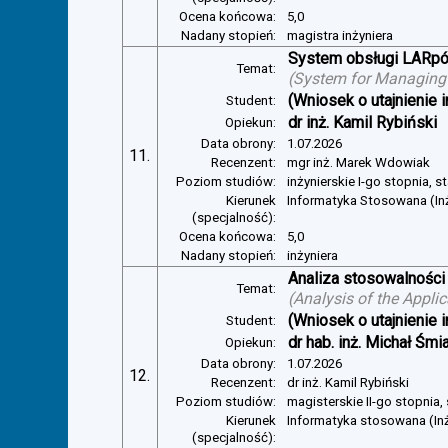
Ocena końcowa:
5,0
Nadany stopień:
magistra inżyniera
System obsługi LARp
Temat:
(
System for Managin
(Wniosek o utajnienie i
Student:
dr inż. Kamil Rybiński
Opiekun:
Data obrony:
1.07.2026
11.
Recenzent:
mgr inż. Marek Wdowiak
Poziom studiów:
inżynierskie I-go stopnia, s
Kierunek
Informatyka Stosowana (In
(specjalność):
Ocena końcowa:
5,0
Nadany stopień:
inżyniera
Analiza stosowalności
Temat:
(
Analysis of the Appli
(Wniosek o utajnienie i
Student:
dr hab. inż. Michał Śmi
Opiekun:
Data obrony:
1.07.2026
12.
Recenzent:
dr inż. Kamil Rybiński
Poziom studiów:
magisterskie II-go stopnia,
Kierunek
Informatyka stosowana (In
(specjalność):