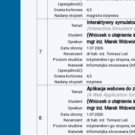
(specjalność):
Ocena końcowa:
4,5
Nadany stopień:
magistra inżyniera
Interaktywny symulator
Temat:
(
Interactive Simulator
(Wniosek o utajnienie i
Student:
mgr inż. Marek Wdowi
Opiekun:
Data obrony:
1.07.2026
7.
Recenzent:
dr hab. inż. Tomasz Leś
Poziom studiów:
inżynierskie I-go stopnia, 
Kierunek
Informatyka stosowana (I
(specjalność):
Ocena końcowa:
4,5
Nadany stopień:
inżyniera
Aplikacja webowa do z
Temat:
(
A Web Application for
(Wniosek o utajnienie i
Student:
mgr inż. Marek Wdowi
Opiekun:
Data obrony:
1.07.2026
8.
Recenzent:
dr hab. inż. Tomasz Leś
Poziom studiów:
inżynierskie I-go stopnia, 
Kierunek
Informatyka stosowana (I