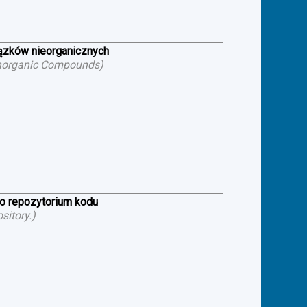
iązków nieorganicznych
f Inorganic Compounds
)
 o repozytorium kodu
sitory.
)