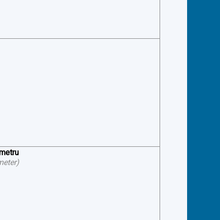
ometru
meter
)