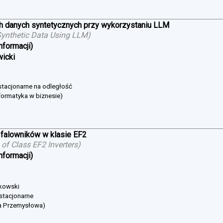
h danych syntetycznych przy wykorzystaniu LLM
ynthetic Data Using LLM
)
nformacji)
wicki
estacjonarne na odległość
formatyka w biznesie)
falowników w klasie EF2
of Class EF2 Inverters
)
nformacji)
bkowski
 stacjonarne
ka Przemysłowa)