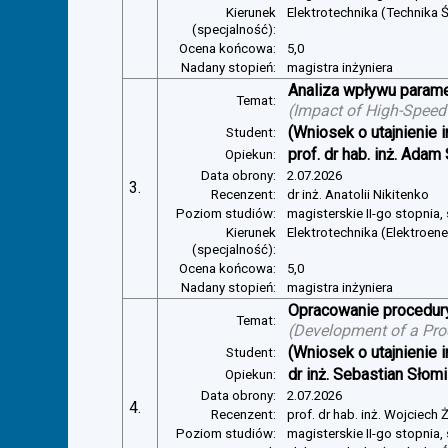
Kierunek
Elektrotechnika (Technika Ś
(specjalność):
Ocena końcowa:
5,0
Nadany stopień:
magistra inżyniera
Analiza wpływu parame
Temat:
(
Impact of High-Speed
(Wniosek o utajnienie i
Student:
prof. dr hab. inż. Adam
Opiekun:
Data obrony:
2.07.2026
3.
Recenzent:
dr inż. Anatolii Nikitenko
Poziom studiów:
magisterskie II-go stopnia,
Kierunek
Elektrotechnika (Elektroen
(specjalność):
Ocena końcowa:
5,0
Nadany stopień:
magistra inżyniera
Opracowanie procedury
Temat:
(
Development of a Pro
(Wniosek o utajnienie i
Student:
dr inż. Sebastian Słom
Opiekun:
Data obrony:
2.07.2026
4.
Recenzent:
prof. dr hab. inż. Wojciech
Poziom studiów:
magisterskie II-go stopnia,