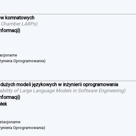
ów komnatowych
g Chamber LARPs
)
nformacji)
tacjonarne
żynieria Oprogramowania)
 dużych modeli językowych w inżynierii oprogramowania
cability of Large Language Models in Software Engineering
)
nformacji)
ałek
 stacjonarne
żynieria Oprogramowania)