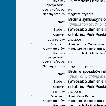
Kierunek
Elektrotechnika (Technika Ś
(specjalność):
Ocena końcowa:
5,0
Nadany stopień:
magistra inżyniera
Badania symulacyjne ol
Temat:
(
Simulation Study on Gl
(Wniosek o utajnienie i
Student:
dr hab. inż. Piotr Pracki
Opiekun:
Data obrony:
2.07.2026
5.
Recenzent:
dr inż. Andrzej Wiśniewski
Poziom studiów:
magisterskie II-go stopnia,
Kierunek
Elektrotechnika (Technika Ś
(specjalność):
Ocena końcowa:
6,0
Nadany stopień:
magistra inżyniera
Badanie sposobów i ef
Temat:
(
Study on Lighting Met
(Wniosek o utajnienie i
Student:
dr hab. inż. Piotr Pracki
Opiekun:
Data obrony:
2.07.2026
6.
Recenzent:
dr inż. Kamil Kubiak
Poziom studiów:
magisterskie II-go stopnia,
Kierunek
Elektrotechnika (Elektroen