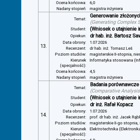
Ocena końcowa:
6,0
Nadany stopień:
magistra inżyniera
Generowanie złożonyc
Temat:
(
Generating Complex S
(Wniosek o utajnienie i
Student:
dr hab. inż. Bartosz Sa
Opiekun:
Data obrony:
1.07.2026
13.
Recenzent:
dr hab. inż. Tomasz Leś
Poziom studiów:
magisterskie II-stopnia, ni
Kierunek
Informatyka stosowana (In
(specjalność):
Ocena końcowa:
4,5
Nadany stopień:
magistra inżyniera
Badania porównawcze 
Temat:
(
Comparative Analysis 
(Wniosek o utajnienie i
Student:
dr inż. Rafał Kopacz
Opiekun:
Data obrony:
1.07.2026
14.
Recenzent:
prof. dr hab. inż. Jacek Rą
Poziom studiów:
magisterskie II-go stopnia,
Kierunek
Elektrotechnika (Elektroni
(specjalność):