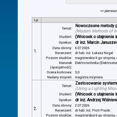
<< pierwsz
Lp.
Nowoczesne metody pom
Temat:
(
Modern Methods of Mea
(Wniosek o utajnienie i
Student:
dr inż. Marcin Janusze
Opiekun:
Data obrony:
6.07.2026
1.
Recenzent:
dr hab. inż. Łukasz Nogal
Poziom studiów:
magisterskie II-go stopnia,
Kierunek
Elektrotechnika (Elektroen
(specjalność):
Ocena końcowa:
5,0
Nadany stopień:
magistra inżyniera
Zastosowanie systemu 
Temat:
(
Using a Lighting Man
(Wniosek o utajnienie i
Student:
dr inż. Andrzej Wiśnie
Opiekun:
Data obrony:
2.07.2026
2.
Recenzent:
dr hab. inż. Piotr Pracki
Poziom studiów:
magisterskie II-go stopnia,