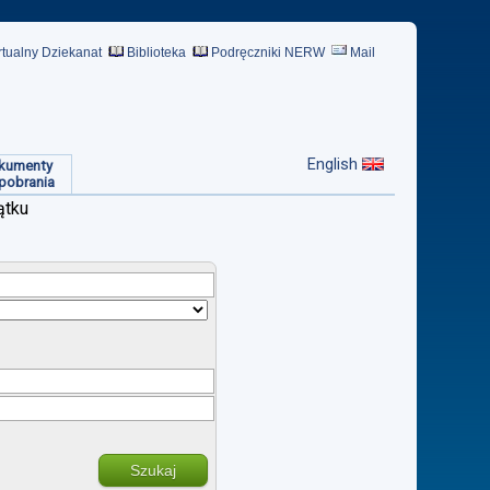
rtualny Dziekanat
Biblioteka
Podręczniki NERW
Mail
English
kumenty
pobrania
ątku
Szukaj