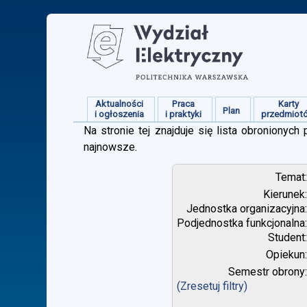
Aktualności
Praca
Karty
Plan
i ogłoszenia
i praktyki
przedmiot
Na stronie tej znajduje się lista obroniony
najnowsze.
Temat
Kierunek
Jednostka organizacyjna
Podjednostka funkcjonalna
Student
Opiekun
Semestr obrony
(Zresetuj filtry)