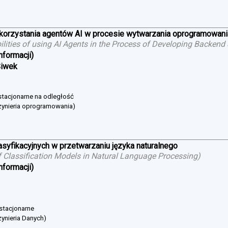
ykorzystania agentów AI w procesie wytwarzania oprogramowan
bilities of using AI Agents in the Process of Developing Backend
nformacji)
Siwek
estacjonarne na odległość
żynieria oprogramowania)
asyfikacyjnych w przetwarzaniu języka naturalnego
 Classification Models in Natural Language Processing
)
nformacji)
 stacjonarne
ynieria Danych)