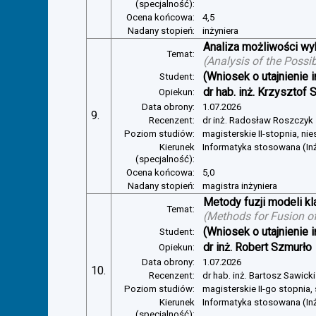
(specjalność):
Ocena końcowa:
4,5
Nadany stopień:
inżyniera
Analiza możliwości w
Temat:
(
Analysis of the Possi
(Wniosek o utajnienie i
Student:
dr hab. inż. Krzysztof 
Opiekun:
Data obrony:
1.07.2026
9.
Recenzent:
dr inż. Radosław Roszczyk
Poziom studiów:
magisterskie II-stopnia, ni
Kierunek
Informatyka stosowana (In
(specjalność):
Ocena końcowa:
5,0
Nadany stopień:
magistra inżyniera
Metody fuzji modeli kl
Temat:
(
Methods for Fusion of
(Wniosek o utajnienie i
Student:
dr inż. Robert Szmurło
Opiekun:
Data obrony:
1.07.2026
10.
Recenzent:
dr hab. inż. Bartosz Sawicki
Poziom studiów:
magisterskie II-go stopnia,
Kierunek
Informatyka stosowana (Inż
(specjalność):