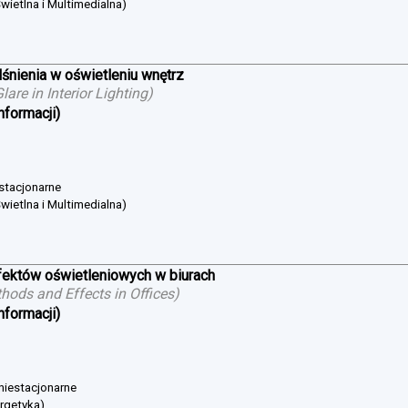
wietlna i Multimedialna)
śnienia w oświetleniu wnętrz
are in Interior Lighting
)
nformacji)
 stacjonarne
wietlna i Multimedialna)
ektów oświetleniowych w biurach
hods and Effects in Offices
)
nformacji)
 niestacjonarne
ergetyka)