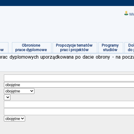
Wi
Obronione
Propozycje tematów
Programy
Do
ów
prace dyplomowe
prac i projektów
studiów
do 
ch prac dyplomowych uporządkowana po dacie obrony - na pocz
:
:
:
:
:
:
: