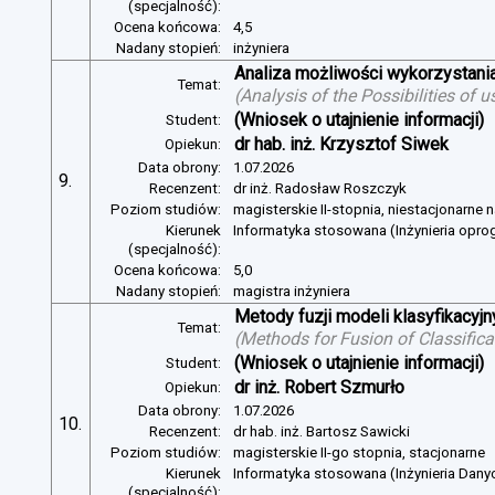
(specjalność):
Ocena końcowa:
4,5
Nadany stopień:
inżyniera
Analiza możliwości wykorzystan
Temat:
(
Analysis of the Possibilities of
(Wniosek o utajnienie informacji)
Student:
dr hab. inż. Krzysztof Siwek
Opiekun:
Data obrony:
1.07.2026
9.
Recenzent:
dr inż. Radosław Roszczyk
Poziom studiów:
magisterskie II-stopnia, niestacjonarne 
Kierunek
Informatyka stosowana (Inżynieria opr
(specjalność):
Ocena końcowa:
5,0
Nadany stopień:
magistra inżyniera
Metody fuzji modeli klasyfikacyj
Temat:
(
Methods for Fusion of Classific
(Wniosek o utajnienie informacji)
Student:
dr inż. Robert Szmurło
Opiekun:
Data obrony:
1.07.2026
10.
Recenzent:
dr hab. inż. Bartosz Sawicki
Poziom studiów:
magisterskie II-go stopnia, stacjonarne
Kierunek
Informatyka stosowana (Inżynieria Dany
(specjalność):