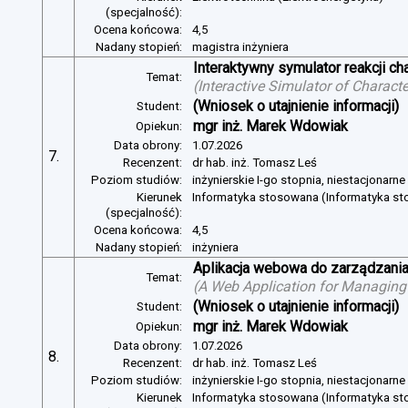
(specjalność):
Ocena końcowa:
4,5
Nadany stopień:
magistra inżyniera
Interaktywny symulator reakcji c
Temat:
(
Interactive Simulator of Charact
(Wniosek o utajnienie informacji)
Student:
mgr inż. Marek Wdowiak
Opiekun:
Data obrony:
1.07.2026
7.
Recenzent:
dr hab. inż. Tomasz Leś
Poziom studiów:
inżynierskie I-go stopnia, niestacjonarn
Kierunek
Informatyka stosowana (Informatyka s
(specjalność):
Ocena końcowa:
4,5
Nadany stopień:
inżyniera
Aplikacja webowa do zarządzania
Temat:
(
A Web Application for Managing 
(Wniosek o utajnienie informacji)
Student:
mgr inż. Marek Wdowiak
Opiekun:
Data obrony:
1.07.2026
8.
Recenzent:
dr hab. inż. Tomasz Leś
Poziom studiów:
inżynierskie I-go stopnia, niestacjonarn
Kierunek
Informatyka stosowana (Informatyka s