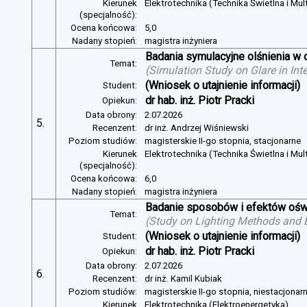
Kierunek
Elektrotechnika (Technika Świetlna i Mul
(specjalność):
Ocena końcowa:
5,0
Nadany stopień:
magistra inżyniera
Badania symulacyjne olśnienia w 
Temat:
(
Simulation Study on Glare in Inte
(Wniosek o utajnienie informacji)
Student:
dr hab. inż. Piotr Pracki
Opiekun:
Data obrony:
2.07.2026
5.
Recenzent:
dr inż. Andrzej Wiśniewski
Poziom studiów:
magisterskie II-go stopnia, stacjonarne
Kierunek
Elektrotechnika (Technika Świetlna i Mul
(specjalność):
Ocena końcowa:
6,0
Nadany stopień:
magistra inżyniera
Badanie sposobów i efektów oświ
Temat:
(
Study on Lighting Methods and Ef
(Wniosek o utajnienie informacji)
Student:
dr hab. inż. Piotr Pracki
Opiekun:
Data obrony:
2.07.2026
6.
Recenzent:
dr inż. Kamil Kubiak
Poziom studiów:
magisterskie II-go stopnia, niestacjonar
Kierunek
Elektrotechnika (Elektroenergetyka)