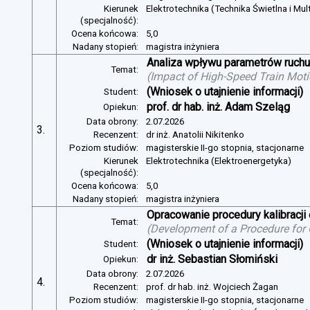
Kierunek
Elektrotechnika (Technika Świetlna i Mul
(specjalność):
Ocena końcowa:
5,0
Nadany stopień:
magistra inżyniera
Analiza wpływu parametrów ruchu 
Temat:
(
Impact of High-Speed Train Mot
(Wniosek o utajnienie informacji)
Student:
prof. dr hab. inż. Adam Szeląg
Opiekun:
Data obrony:
2.07.2026
3.
Recenzent:
dr inż. Anatolii Nikitenko
Poziom studiów:
magisterskie II-go stopnia, stacjonarne
Kierunek
Elektrotechnika (Elektroenergetyka)
(specjalność):
Ocena końcowa:
5,0
Nadany stopień:
magistra inżyniera
Opracowanie procedury kalibracj
Temat:
(
Development of a Procedure for
(Wniosek o utajnienie informacji)
Student:
dr inż. Sebastian Słomiński
Opiekun:
Data obrony:
2.07.2026
4.
Recenzent:
prof. dr hab. inż. Wojciech Żagan
Poziom studiów:
magisterskie II-go stopnia, stacjonarne