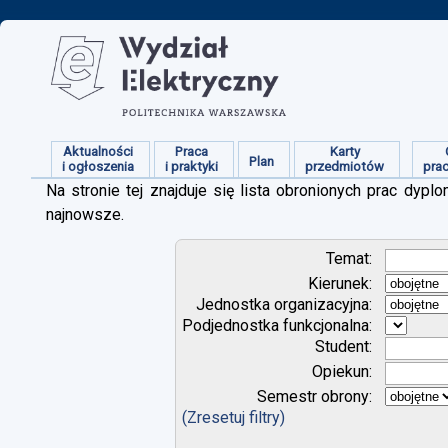
Aktualności
Praca
Karty
Plan
i ogłoszenia
i praktyki
przedmiotów
pra
Na stronie tej znajduje się lista obronionych prac dy
najnowsze.
Temat:
Kierunek:
Jednostka organizacyjna:
Podjednostka funkcjonalna:
Student:
Opiekun:
Semestr obrony:
(Zresetuj filtry)