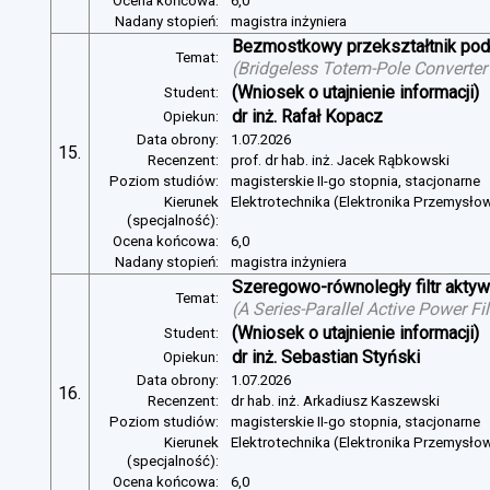
Ocena końcowa:
6,0
Nadany stopień:
magistra inżyniera
Bezmostkowy przekształtnik pod
Temat:
(
Bridgeless Totem-Pole Converter
(Wniosek o utajnienie informacji)
Student:
dr inż. Rafał Kopacz
Opiekun:
Data obrony:
1.07.2026
15.
Recenzent:
prof. dr hab. inż. Jacek Rąbkowski
Poziom studiów:
magisterskie II-go stopnia, stacjonarne
Kierunek
Elektrotechnika (Elektronika Przemysło
(specjalność):
Ocena końcowa:
6,0
Nadany stopień:
magistra inżyniera
Szeregowo-równoległy filtr aktywn
Temat:
(
A Series-Parallel Active Power Fi
(Wniosek o utajnienie informacji)
Student:
dr inż. Sebastian Styński
Opiekun:
Data obrony:
1.07.2026
16.
Recenzent:
dr hab. inż. Arkadiusz Kaszewski
Poziom studiów:
magisterskie II-go stopnia, stacjonarne
Kierunek
Elektrotechnika (Elektronika Przemysło
(specjalność):
Ocena końcowa:
6,0