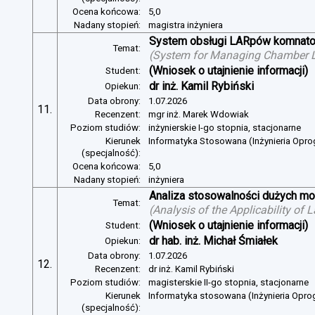
Ocena końcowa:
5,0
Nadany stopień:
magistra inżyniera
System obsługi LARpów komnat
Temat:
(
System for Managing Chamber 
(Wniosek o utajnienie informacji)
Student:
dr inż. Kamil Rybiński
Opiekun:
Data obrony:
1.07.2026
11.
Recenzent:
mgr inż. Marek Wdowiak
Poziom studiów:
inżynierskie I-go stopnia, stacjonarne
Kierunek
Informatyka Stosowana (Inżynieria Opr
(specjalność):
Ocena końcowa:
5,0
Nadany stopień:
inżyniera
Analiza stosowalności dużych mo
Temat:
(
Analysis of the Applicability of
(Wniosek o utajnienie informacji)
Student:
dr hab. inż. Michał Śmiałek
Opiekun:
Data obrony:
1.07.2026
12.
Recenzent:
dr inż. Kamil Rybiński
Poziom studiów:
magisterskie II-go stopnia, stacjonarne
Kierunek
Informatyka stosowana (Inżynieria Opr
(specjalność):