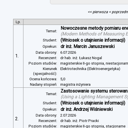
<< pierwsza
< poprzedn
Lp.
Nowoczesne metody pomiaru energ
Temat:
(
Modern Methods of Measuring Ele
(Wniosek o utajnienie informacji)
Student:
dr inż. Marcin Januszewski
Opiekun:
Data obrony:
6.07.2026
1.
Recenzent:
dr hab. inż. Łukasz Nogal
Poziom studiów:
magisterskie II-go stopnia, niestacjonar
Kierunek
Elektrotechnika (Elektroenergetyka)
(specjalność):
Ocena końcowa:
5,0
Nadany stopień:
magistra inżyniera
Zastosowanie systemu sterowania
Temat:
(
Using a Lighting Management Sy
(Wniosek o utajnienie informacji)
Student:
dr inż. Andrzej Wiśniewski
Opiekun:
Data obrony:
2.07.2026
2.
Recenzent:
dr hab. inż. Piotr Pracki
Poziom studiów:
magisterskie II-go stopnia, stacjonarne