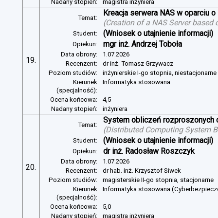
Nadany stopień:
magistra inżyniera
Kreacja serwera NAS w oparciu 
Temat:
(
Creation of a NAS Server based 
(Wniosek o utajnienie informacji)
Student:
mgr inż. Andrzej Toboła
Opiekun:
Data obrony:
1.07.2026
19.
Recenzent:
dr inż. Tomasz Grzywacz
Poziom studiów:
inżynierskie I-go stopnia, niestacjonarn
Kierunek
Informatyka stosowana
(specjalność):
Ocena końcowa:
4,5
Nadany stopień:
inżyniera
System obliczeń rozproszonych o
Temat:
(
Distributed Computing System B
(Wniosek o utajnienie informacji)
Student:
dr inż. Radosław Roszczyk
Opiekun:
Data obrony:
1.07.2026
20.
Recenzent:
dr hab. inż. Krzysztof Siwek
Poziom studiów:
magisterskie II-go stopnia, stacjonarne
Kierunek
Informatyka stosowana (Cyberbezpiec
(specjalność):
Ocena końcowa:
5,0
Nadany stopień:
magistra inżyniera