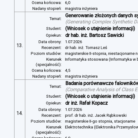
Ocena końcowa:
6,0
Nadany stopień:
magistra inżyniera
Generowanie złożonych danych s
Temat:
(
Generating Complex Synthetic D
(Wniosek o utajnienie informacji)
Student:
dr hab. inż. Bartosz Sawicki
Opiekun:
Data obrony:
1.07.2026
13.
Recenzent:
dr hab. inż. Tomasz Leś
Poziom studiów:
magisterskie II-stopnia, niestacjonarne 
Kierunek
Informatyka stosowana (Informatyka w b
(specjalność):
Ocena końcowa:
4,5
Nadany stopień:
magistra inżyniera
Badania porównawcze falowników
Temat:
(
Comparative Analysis of Class E
(Wniosek o utajnienie informacji)
Student:
dr inż. Rafał Kopacz
Opiekun:
Data obrony:
1.07.2026
14.
Recenzent:
prof. dr hab. inż. Jacek Rąbkowski
Poziom studiów:
magisterskie II-go stopnia, stacjonarne
Kierunek
Elektrotechnika (Elektronika Przemysło
(specjalność):