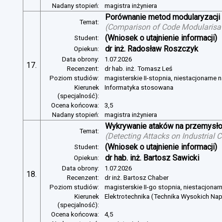
Nadany stopień:
magistra inżyniera
Porównanie metod modularyzacji
Temat:
(
Comparison of Code Modularisat
(Wniosek o utajnienie informacji)
Student:
dr inż. Radosław Roszczyk
Opiekun:
Data obrony:
1.07.2026
17.
Recenzent:
dr hab. inż. Tomasz Leś
Poziom studiów:
magisterskie II-stopnia, niestacjonarne 
Kierunek
Informatyka stosowana
(specjalność):
Ocena końcowa:
3,5
Nadany stopień:
magistra inżyniera
Wykrywanie ataków na przemysło
Temat:
(
Detecting Attacks on Industrial
(Wniosek o utajnienie informacji)
Student:
dr hab. inż. Bartosz Sawicki
Opiekun:
Data obrony:
1.07.2026
18.
Recenzent:
dr inż. Bartosz Chaber
Poziom studiów:
magisterskie II-go stopnia, niestacjonar
Kierunek
Elektrotechnika (Technika Wysokich Na
(specjalność):
Ocena końcowa:
4,5