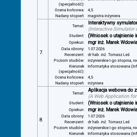
(specjalność):
Ocena końcowa:
4,5
Nadany stopień:
magistra inżyniera
Interaktywny symulator
Temat:
(
Interactive Simulator
(Wniosek o utajnienie i
Student:
mgr inż. Marek Wdowi
Opiekun:
Data obrony:
1.07.2026
7.
Recenzent:
dr hab. inż. Tomasz Leś
Poziom studiów:
inżynierskie I-go stopnia, 
Kierunek
Informatyka stosowana (I
(specjalność):
Ocena końcowa:
4,5
Nadany stopień:
inżyniera
Aplikacja webowa do z
Temat:
(
A Web Application for
(Wniosek o utajnienie i
Student:
mgr inż. Marek Wdowi
Opiekun:
Data obrony:
1.07.2026
8.
Recenzent:
dr hab. inż. Tomasz Leś
Poziom studiów:
inżynierskie I-go stopnia, 
Kierunek
Informatyka stosowana (I