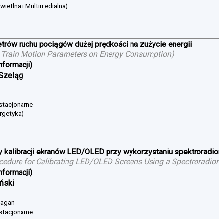
wietlna i Multimedialna)
trów ruchu pociągów dużej prędkości na zużycie energii
 Train Motion Parameters on Energy Consumption
)
nformacji)
 Szeląg
 stacjonarne
ergetyka)
 kalibracji ekranów LED/OLED przy wykorzystaniu spektroradi
cedure for Calibrating LED/OLED Screens Using a Spectroradio
nformacji)
iński
 Żagan
 stacjonarne