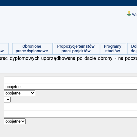
Wi
Obronione
Propozycje tematów
Programy
Do
ów
prace dyplomowe
prac i projektów
studiów
do 
ch prac dyplomowych uporządkowana po dacie obrony - na pocz
:
:
:
:
:
:
: