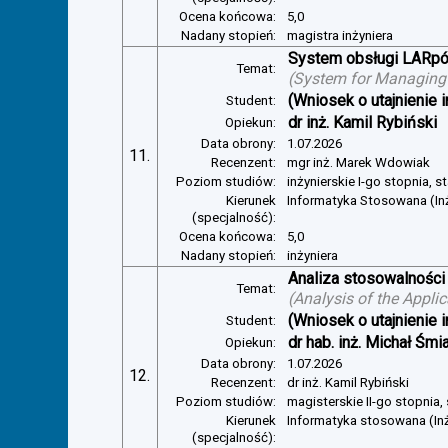
Ocena końcowa:
5,0
Nadany stopień:
magistra inżyniera
System obsługi LARp
Temat:
(
System for Managin
(Wniosek o utajnienie i
Student:
dr inż. Kamil Rybiński
Opiekun:
Data obrony:
1.07.2026
11.
Recenzent:
mgr inż. Marek Wdowiak
Poziom studiów:
inżynierskie I-go stopnia, s
Kierunek
Informatyka Stosowana (In
(specjalność):
Ocena końcowa:
5,0
Nadany stopień:
inżyniera
Analiza stosowalności
Temat:
(
Analysis of the Appli
(Wniosek o utajnienie i
Student:
dr hab. inż. Michał Śmi
Opiekun:
Data obrony:
1.07.2026
12.
Recenzent:
dr inż. Kamil Rybiński
Poziom studiów:
magisterskie II-go stopnia,
Kierunek
Informatyka stosowana (In
(specjalność):