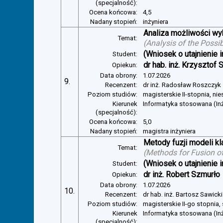
(specjalność):
Ocena końcowa:
4,5
Nadany stopień:
inżyniera
Analiza możliwości w
Temat:
(
Analysis of the Possi
(Wniosek o utajnienie i
Student:
dr hab. inż. Krzysztof 
Opiekun:
Data obrony:
1.07.2026
9.
Recenzent:
dr inż. Radosław Roszczyk
Poziom studiów:
magisterskie II-stopnia, ni
Kierunek
Informatyka stosowana (In
(specjalność):
Ocena końcowa:
5,0
Nadany stopień:
magistra inżyniera
Metody fuzji modeli kl
Temat:
(
Methods for Fusion of
(Wniosek o utajnienie i
Student:
dr inż. Robert Szmurło
Opiekun:
Data obrony:
1.07.2026
10.
Recenzent:
dr hab. inż. Bartosz Sawicki
Poziom studiów:
magisterskie II-go stopnia,
Kierunek
Informatyka stosowana (Inż
(specjalność):