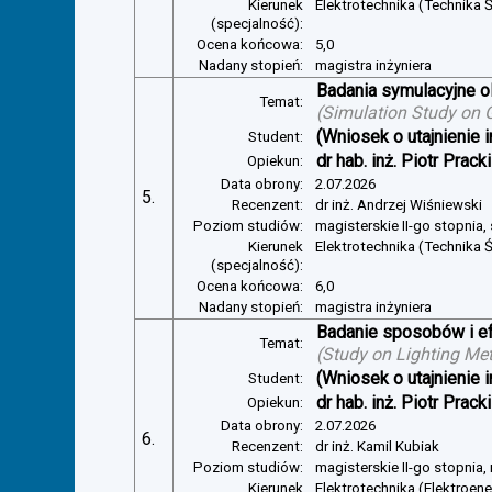
Kierunek
Elektrotechnika (Technika Ś
(specjalność):
Ocena końcowa:
5,0
Nadany stopień:
magistra inżyniera
Badania symulacyjne ol
Temat:
(
Simulation Study on Gl
(Wniosek o utajnienie i
Student:
dr hab. inż. Piotr Pracki
Opiekun:
Data obrony:
2.07.2026
5.
Recenzent:
dr inż. Andrzej Wiśniewski
Poziom studiów:
magisterskie II-go stopnia,
Kierunek
Elektrotechnika (Technika Ś
(specjalność):
Ocena końcowa:
6,0
Nadany stopień:
magistra inżyniera
Badanie sposobów i ef
Temat:
(
Study on Lighting Met
(Wniosek o utajnienie i
Student:
dr hab. inż. Piotr Pracki
Opiekun:
Data obrony:
2.07.2026
6.
Recenzent:
dr inż. Kamil Kubiak
Poziom studiów:
magisterskie II-go stopnia,
Kierunek
Elektrotechnika (Elektroen