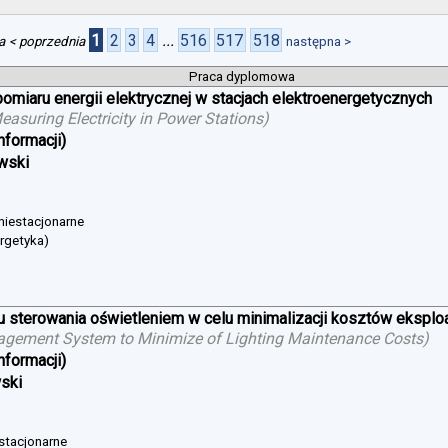
1
2
3
4
...
516
517
518
a
< poprzednia
następna >
Praca dyplomowa
iaru energii elektrycznej w stacjach elektroenergetycznych
suring Electricity in Power Stations
)
nformacji)
wski
 niestacjonarne
ergetyka)
sterowania oświetleniem w celu minimalizacji kosztów eksploat
agement System to Minimize of Lighting Maintenance Costs
)
nformacji)
wski
 stacjonarne