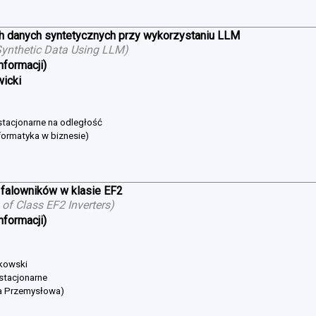
h danych syntetycznych przy wykorzystaniu LLM
ynthetic Data Using LLM
)
nformacji)
wicki
estacjonarne na odległość
formatyka w biznesie)
falowników w klasie EF2
of Class EF2 Inverters
)
nformacji)
bkowski
 stacjonarne
ka Przemysłowa)