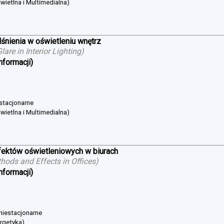
wietlna i Multimedialna)
śnienia w oświetleniu wnętrz
are in Interior Lighting
)
nformacji)
 stacjonarne
wietlna i Multimedialna)
ektów oświetleniowych w biurach
hods and Effects in Offices
)
nformacji)
 niestacjonarne
ergetyka)