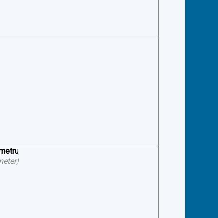
ometru
meter
)