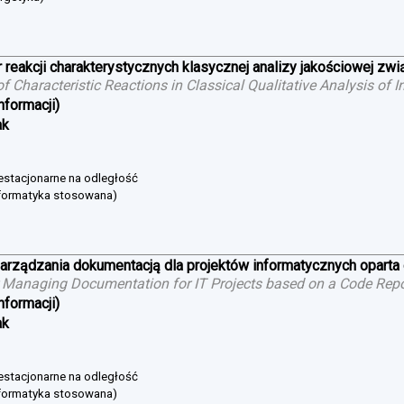
 reakcji charakterystycznych klasycznej analizy jakościowej zw
 of Characteristic Reactions in Classical Qualitative Analysis o
nformacji)
ak
niestacjonarne na odległość
nformatyka stosowana)
arządzania dokumentacją dla projektów informatycznych oparta
 Managing Documentation for IT Projects based on a Code Repo
nformacji)
ak
niestacjonarne na odległość
nformatyka stosowana)