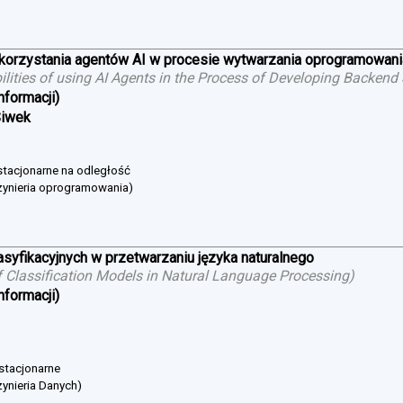
ykorzystania agentów AI w procesie wytwarzania oprogramowan
bilities of using AI Agents in the Process of Developing Backend
nformacji)
Siwek
estacjonarne na odległość
żynieria oprogramowania)
asyfikacyjnych w przetwarzaniu języka naturalnego
 Classification Models in Natural Language Processing
)
nformacji)
 stacjonarne
ynieria Danych)