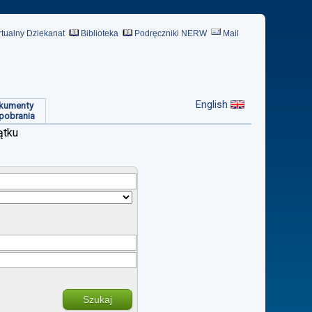
rtualny Dziekanat
Biblioteka
Podręczniki NERW
Mail
English
kumenty
pobrania
ątku
Szukaj