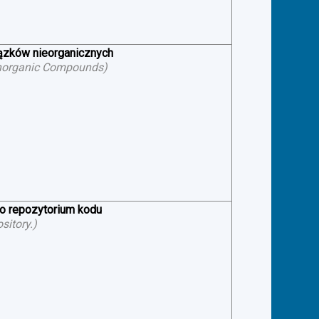
iązków nieorganicznych
f Inorganic Compounds
)
 o repozytorium kodu
sitory.
)