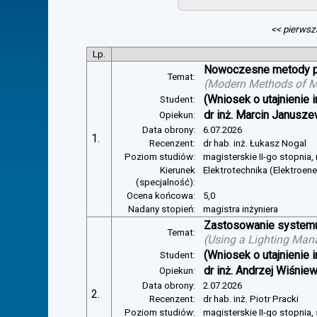
<< pierwsz
Lp.
Nowoczesne metody pom
Temat:
(
Modern Methods of Mea
(Wniosek o utajnienie i
Student:
dr inż. Marcin Janusze
Opiekun:
Data obrony:
6.07.2026
1.
Recenzent:
dr hab. inż. Łukasz Nogal
Poziom studiów:
magisterskie II-go stopnia,
Kierunek
Elektrotechnika (Elektroen
(specjalność):
Ocena końcowa:
5,0
Nadany stopień:
magistra inżyniera
Zastosowanie systemu 
Temat:
(
Using a Lighting Man
(Wniosek o utajnienie i
Student:
dr inż. Andrzej Wiśnie
Opiekun:
Data obrony:
2.07.2026
2.
Recenzent:
dr hab. inż. Piotr Pracki
Poziom studiów:
magisterskie II-go stopnia,