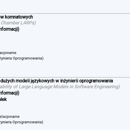
ów komnatowych
g Chamber LARPs
)
nformacji)
tacjonarne
żynieria Oprogramowania)
 dużych modeli językowych w inżynierii oprogramowania
cability of Large Language Models in Software Engineering
)
nformacji)
ałek
 stacjonarne
żynieria Oprogramowania)