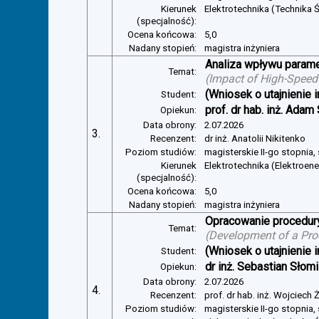
Kierunek
Elektrotechnika (Technika Ś
(specjalność):
Ocena końcowa:
5,0
Nadany stopień:
magistra inżyniera
Analiza wpływu parame
Temat:
(
Impact of High-Speed
(Wniosek o utajnienie i
Student:
prof. dr hab. inż. Adam
Opiekun:
Data obrony:
2.07.2026
3.
Recenzent:
dr inż. Anatolii Nikitenko
Poziom studiów:
magisterskie II-go stopnia,
Kierunek
Elektrotechnika (Elektroen
(specjalność):
Ocena końcowa:
5,0
Nadany stopień:
magistra inżyniera
Opracowanie procedury
Temat:
(
Development of a Pro
(Wniosek o utajnienie i
Student:
dr inż. Sebastian Słom
Opiekun:
Data obrony:
2.07.2026
4.
Recenzent:
prof. dr hab. inż. Wojciech
Poziom studiów:
magisterskie II-go stopnia,