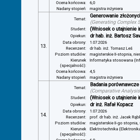
Ocena końcowa:
6,0
Nadany stopień:
magistra inżyniera
Generowanie złożonyc
Temat:
(
Generating Complex S
(Wniosek o utajnienie i
Student:
dr hab. inż. Bartosz Sa
Opiekun:
Data obrony:
1.07.2026
13.
Recenzent:
dr hab. inż. Tomasz Leś
Poziom studiów:
magisterskie II-stopnia, ni
Kierunek
Informatyka stosowana (In
(specjalność):
Ocena końcowa:
4,5
Nadany stopień:
magistra inżyniera
Badania porównawcze 
Temat:
(
Comparative Analysis 
(Wniosek o utajnienie i
Student:
dr inż. Rafał Kopacz
Opiekun:
Data obrony:
1.07.2026
14.
Recenzent:
prof. dr hab. inż. Jacek Rą
Poziom studiów:
magisterskie II-go stopnia,
Kierunek
Elektrotechnika (Elektroni
(specjalność):