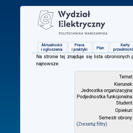
Aktualności
Praca
Karty
Plan
i ogłoszenia
i praktyki
przedmiot
Na stronie tej znajduje się lista obroniony
najnowsze.
Temat
Kierunek
Jednostka organizacyjna
Podjednostka funkcjonalna
Student
Opiekun
Semestr obrony
(Zresetuj filtry)