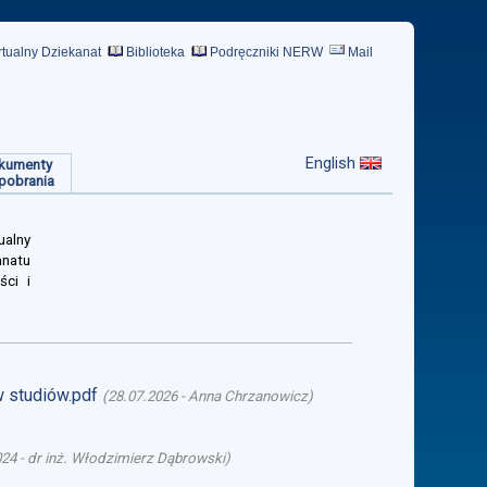
rtualny Dziekanat
Biblioteka
Podręczniki NERW
Mail
English
kumenty
pobrania
ualny
anatu
ści i
w studiów.pdf
(
28.07.2026
-
Anna Chrzanowicz
)
024
-
dr inż. Włodzimierz Dąbrowski
)