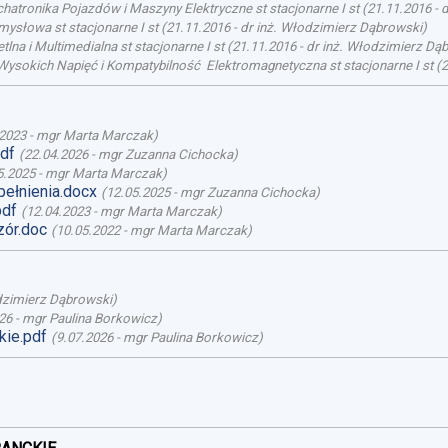
atronika Pojazdów i Maszyny Elektryczne st stacjonarne I st
(
21.11.2016
-
d
mysłowa st stacjonarne I st
(
21.11.2016
-
dr inż. Włodzimierz Dąbrowski
)
lna i Multimedialna st stacjonarne I st
(
21.11.2016
-
dr inż. Włodzimierz Dą
Wysokich Napięć i Kompatybilność Elektromagnetyczna st stacjonarne I st
(
2
.2023
-
mgr Marta Marczak
)
pdf
(
22.04.2026
-
mgr Zuzanna Cichocka
)
5.2025
-
mgr Marta Marczak
)
ełnienia.docx
(
12.05.2025
-
mgr Zuzanna Cichocka
)
pdf
(
12.04.2023
-
mgr Marta Marczak
)
ór.doc
(
10.05.2022
-
mgr Marta Marczak
)
dzimierz Dąbrowski
)
26
-
mgr Paulina Borkowicz
)
ie.pdf
(
9.07.2026
-
mgr Paulina Borkowicz
)