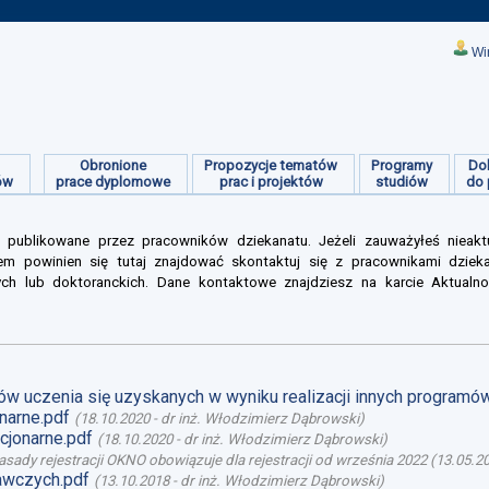
Wi
Obronione
Propozycje tematów
Programy
Do
ów
prace dyplomowe
prac i projektów
studiów
do 
 publikowane przez pracowników dziekanatu. Jeżeli zauważyłeś nieakt
m powinien się tutaj znajdować skontaktuj się z pracownikami dziek
ych lub doktoranckich. Dane kontaktowe znajdziesz na karcie Aktualno
ów uczenia się uzyskanych w wyniku realizacji innych programó
narne.pdf
(
18.10.2020
-
dr inż. Włodzimierz Dąbrowski
)
cjonarne.pdf
(
18.10.2020
-
dr inż. Włodzimierz Dąbrowski
)
asady rejestracji OKNO obowiązuje dla rejestracji od września 2022
(
13.05.2
dawczych.pdf
(
13.10.2018
-
dr inż. Włodzimierz Dąbrowski
)