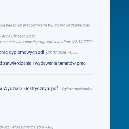
b nie będacych pracownikami WE do prowadzenia prac
-
Anna Chrzanowicz
)
 uczenia się z innych programów studiów
(
22.10.2024
-
 prac dyplomowych.pdf
(
28.07.2026
-
Anna
d zatwierdzania i wydawania tematów prac
na Wydziale Elektrycznym.pdf
-
Wykaz opiekunów
dr inż. Włodzimierz Dąbrowski
)