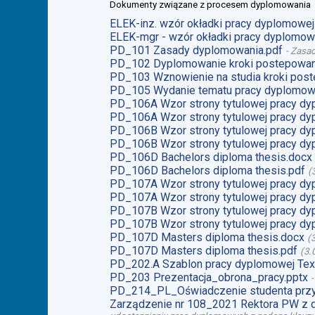
Dokumenty związane z procesem dyplomowania
ELEK-inz. wzór okładki pracy dyplomowej 
ELEK-mgr - wzór okładki pracy dyplomowe
PD_101 Zasady dyplomowania.pdf
-
Zasad
PD_102 Dyplomowanie kroki postepowan
PD_103 Wznowienie na studia kroki post
PD_105 Wydanie tematu pracy dyplomow
PD_106A Wzor strony tytulowej pracy dy
PD_106A Wzor strony tytulowej pracy dy
PD_106B Wzor strony tytulowej pracy dy
PD_106B Wzor strony tytulowej pracy dy
PD_106D Bachelors diploma thesis.docx
PD_106D Bachelors diploma thesis.pdf
(
PD_107A Wzor strony tytulowej pracy dy
PD_107A Wzor strony tytulowej pracy dy
PD_107B Wzor strony tytulowej pracy dy
PD_107B Wzor strony tytulowej pracy dy
PD_107D Masters diploma thesis.docx
(
PD_107D Masters diploma thesis.pdf
(
3.
PD_202.A Szablon pracy dyplomowej Tex
PD_203 Prezentacja_obrona_pracy.pptx
PD_214_PL_Oświadczenie studenta przy
Zarządzenie nr 108_2021 Rektora PW z 