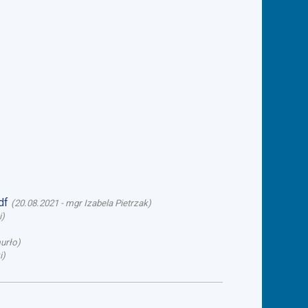
df
(
20.08.2021
-
mgr Izabela Pietrzak
)
i
)
urło
)
i
)