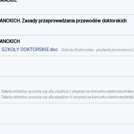
RANCKIE
ANCKICH. Zasady przeprowadzania przewodów doktorskich
RANCKICH
 - SZKOŁY DOKTORSKIE.doc
-
Szkoły Doktorskie - podanie promotora
(
-
Tabela efektów uczenia się dla studiów I stopnia na kierunku elektrotechnik
-
Tabela efektów uczenia się dla studiów II stopnia na kierunku elektrotechni