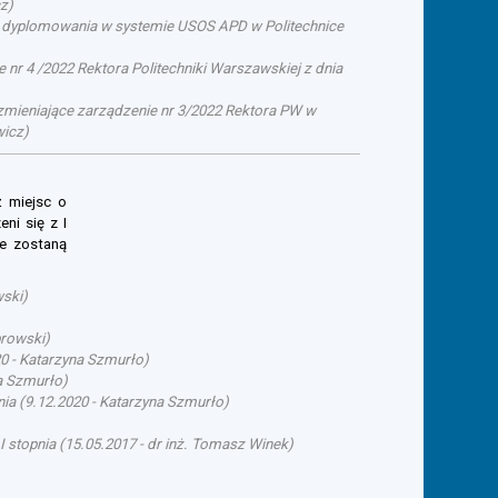
cz
)
su dyplomowania w systemie USOS APD w Politechnice
 nr 4 /2022 Rektora Politechniki Warszawskiej z dnia
. zmieniające zarządzenie nr 3/2022 Rektora PW w
wicz
)
ż miejsc o
ni się z I
ie zostaną
wski
)
browski
)
20
-
Katarzyna Szmurło
)
a Szmurło
)
nia
(
9.12.2020
-
Katarzyna Szmurło
)
I stopnia
(
15.05.2017
-
dr inż. Tomasz Winek
)