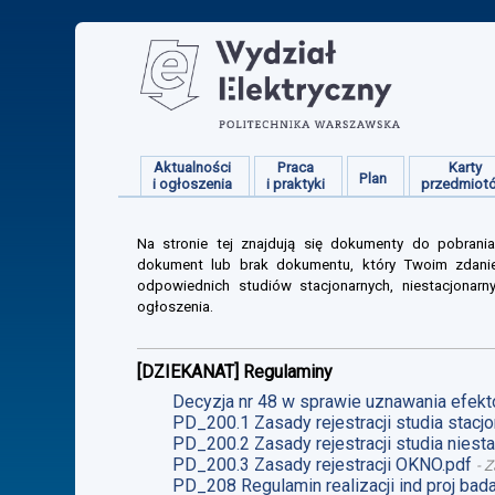
Aktualności
Praca
Karty
Plan
i ogłoszenia
i praktyki
przedmiot
Na stronie tej znajdują się dokumenty do pobrania
dokument lub brak dokumentu, który Twoim zdanie
odpowiednich studiów stacjonarnych, niestacjonarn
ogłoszenia.
[DZIEKANAT] Regulaminy
Decyzja nr 48 w sprawie uznawania efekt
PD_200.1 Zasady rejestracji studia stacjo
PD_200.2 Zasady rejestracji studia niesta
PD_200.3 Zasady rejestracji OKNO.pdf
-
Z
PD_208 Regulamin realizacji ind proj ba