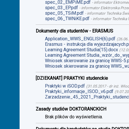
spec_02_EMPiME.pdf
-
informator Ektromech
spec_03_EP.pdf
-
informator Elektronika Prze
spec_05_TSiM.pdf
-
informator Technika Świet
spec_06_TWNiKE.pdf
-
informator Technika 
Dokumenty dla studentów - ERASMUS
Application_WWS_ENGLISH(6).pdf
(
26.06
Erasmus - instrukcja dla wyjezdzajacych.
Learning Agreement Studia(15).docx
(
12.0
Learning Agreement Studia_wzór_do_wyp
Wniosek skierowanie za granicę WWS-5.
Wniosek skierowanie za granicę WWS_wz
[DZIEKANAT] PRAKTYKI studenckie
Praktyki w iSOD.pdf
(
31.05.2017
-
dr inż. Wło
Praktyki_informacje_ISOD_v6.pdf
(
9.07.20
Zarzadzenie_45_2021_Praktyki_studenck
Zasady studiów DOKTORANCKICH
Brak plików do wyświetlenia.