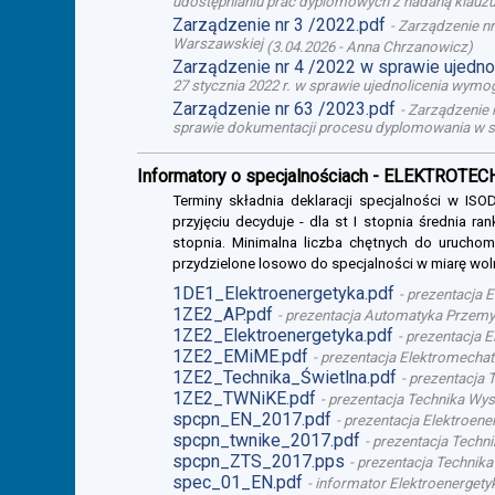
udostępnianiu prac dyplomowych z nadaną klauzul
Zarządzenie nr 3 /2022.pdf
-
Zarządzenie nr
Warszawskiej
(
3.04.2026
-
Anna Chrzanowicz
)
Zarządzenie nr 4 /2022 w sprawie ujedn
27 stycznia 2022 r. w sprawie ujednolicenia wy
Zarządzenie nr 63 /2023.pdf
-
Zarządzenie n
sprawie dokumentacji procesu dyplomowania w s
Informatory o specjalnościach - ELEKTROTE
Terminy składnia deklaracji specjalności w I
przyjęciu decyduje - dla st I stopnia średnia ra
stopnia. Minimalna liczba chętnych do uruchomi
przydzielone losowo do specjalności w miarę wol
1DE1_Elektroenergetyka.pdf
-
prezentacja E
1ZE2_AP.pdf
-
prezentacja Automatyka Przemysł
1ZE2_Elektroenergetyka.pdf
-
prezentacja El
1ZE2_EMiME.pdf
-
prezentacja Elektromechatr
1ZE2_Technika_Świetlna.pdf
-
prezentacja T
1ZE2_TWNiKE.pdf
-
prezentacja Technika Wys
spcpn_EN_2017.pdf
-
prezentacja Elektroener
spcpn_twnike_2017.pdf
-
prezentacja Techni
spcpn_ZTS_2017.pps
-
prezentacja Technika 
spec_01_EN.pdf
-
informator Elektroenergetyk