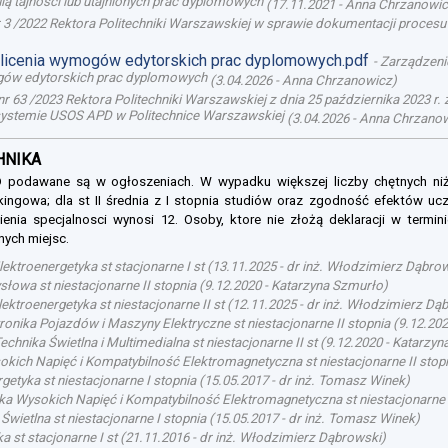
ą tajności lub utajnionych prac dyplomowych
(
17.11.2021
-
Anna Chrzanowi
 3 /2022 Rektora Politechniki Warszawskiej w sprawie dokumentacji proce
olicenia wymogów edytorskich prac dyplomowych.pdf
-
Zarządzenie
mogów edytorskich prac dyplomowych
(
3.04.2026
-
Anna Chrzanowicz
)
r 63 /2023 Rektora Politechniki Warszawskiej z dnia 25 października 2023 r
ystemie USOS APD w Politechnice Warszawskiej
(
3.04.2026
-
Anna Chrzano
CHNIKA
SOD podawane są w ogłoszeniach. W wypadku większej liczby chętnych ni
nkingowa; dla st II średnia z I stopnia studiów oraz zgodność efektów ucze
enia specjalnosci wynosi 12. Osoby, ktore nie złożą deklaracji w termin
nych miejsc.
lektroenergetyka st stacjonarne I st
(
13.11.2025
-
dr inż. Włodzimierz Dąbro
owa st niestacjonarne II stopnia
(
9.12.2020
-
Katarzyna Szmurło
)
ektroenergetyka st niestacjonarne II st
(
12.11.2025
-
dr inż. Włodzimierz Dą
onika Pojazdów i Maszyny Elektryczne st niestacjonarne II stopnia
(
9.12.20
echnika Świetlna i Multimedialna st niestacjonarne II st
(
9.12.2020
-
Katarzyn
okich Napięć i Kompatybilność Elektromagnetyczna st niestacjonarne II stop
getyka st niestacjonarne I stopnia
(
15.05.2017
-
dr inż. Tomasz Winek
)
ka Wysokich Napięć i Kompatybilność Elektromagnetyczna st niestacjonarne 
Świetlna st niestacjonarne I stopnia
(
15.05.2017
-
dr inż. Tomasz Winek
)
a st stacjonarne I st
(
21.11.2016
-
dr inż. Włodzimierz Dąbrowski
)