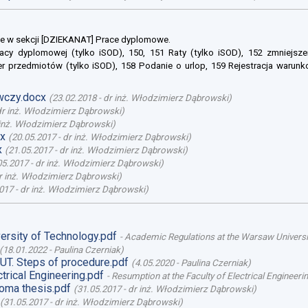
e w sekcji [DZIEKANAT] Prace dyplomowe.
racy dyplomowej (tylko iSOD), 150, 151 Raty (tylko iSOD), 152 zmniejsze
er przedmiotów (tylko iSOD), 158 Podanie o urlop, 159 Rejestracja warunk
wczy.docx
(
23.02.2018
-
dr inż. Włodzimierz Dąbrowski
)
dr inż. Włodzimierz Dąbrowski
)
inż. Włodzimierz Dąbrowski
)
x
(
20.05.2017
-
dr inż. Włodzimierz Dąbrowski
)
x
(
21.05.2017
-
dr inż. Włodzimierz Dąbrowski
)
05.2017
-
dr inż. Włodzimierz Dąbrowski
)
r inż. Włodzimierz Dąbrowski
)
017
-
dr inż. Włodzimierz Dąbrowski
)
ersity of Technology.pdf
-
Academic Regulations at the Warsaw Universi
(
18.01.2022
-
Paulina Czerniak
)
UT. Steps of procedure.pdf
(
4.05.2020
-
Paulina Czerniak
)
trical Engineering.pdf
-
Resumption at the Faculty of Electrical Engineeri
loma thesis.pdf
(
31.05.2017
-
dr inż. Włodzimierz Dąbrowski
)
(
31.05.2017
-
dr inż. Włodzimierz Dąbrowski
)