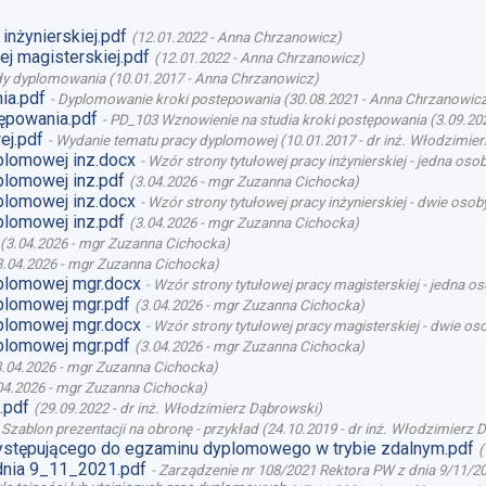
inżynierskiej.pdf
(
12.01.2022
-
Anna Chrzanowicz
)
j magisterskiej.pdf
(
12.01.2022
-
Anna Chrzanowicz
)
y dyplomowania
(
10.01.2017
-
Anna Chrzanowicz
)
ia.pdf
-
Dyplomowanie kroki postepowania
(
30.08.2021
-
Anna Chrzanowic
ępowania.pdf
-
PD_103 Wznowienie na studia kroki postępowania
(
3.09.20
ej.pdf
-
Wydanie tematu pracy dyplomowej
(
10.01.2017
-
dr inż. Włodzimie
plomowej inz.docx
-
Wzór strony tytułowej pracy inżynierskiej - jedna oso
plomowej inz.pdf
(
3.04.2026
-
mgr Zuzanna Cichocka
)
plomowej inz.docx
-
Wzór strony tytułowej pracy inżynierskiej - dwie osob
plomowej inz.pdf
(
3.04.2026
-
mgr Zuzanna Cichocka
)
(
3.04.2026
-
mgr Zuzanna Cichocka
)
3.04.2026
-
mgr Zuzanna Cichocka
)
plomowej mgr.docx
-
Wzór strony tytułowej pracy magisterskiej - jedna o
plomowej mgr.pdf
(
3.04.2026
-
mgr Zuzanna Cichocka
)
plomowej mgr.docx
-
Wzór strony tytułowej pracy magisterskiej - dwie os
plomowej mgr.pdf
(
3.04.2026
-
mgr Zuzanna Cichocka
)
3.04.2026
-
mgr Zuzanna Cichocka
)
04.2026
-
mgr Zuzanna Cichocka
)
.pdf
(
29.09.2022
-
dr inż. Włodzimierz Dąbrowski
)
-
Szablon prezentacji na obronę - przykład
(
24.10.2019
-
dr inż. Włodzimierz 
stępującego do egzaminu dyplomowego w trybie zdalnym.pdf
(
dnia 9_11_2021.pdf
-
Zarządzenie nr 108/2021 Rektora PW z dnia 9/11/20