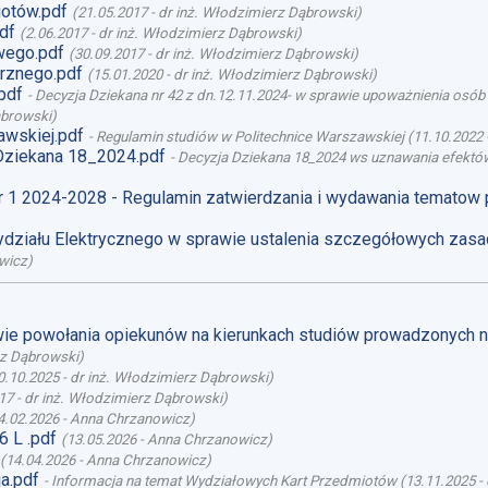
otów.pdf
(
21.05.2017
-
dr inż. Włodzimierz Dąbrowski
)
df
(
2.06.2017
-
dr inż. Włodzimierz Dąbrowski
)
wego.pdf
(
30.09.2017
-
dr inż. Włodzimierz Dąbrowski
)
rznego.pdf
(
15.01.2020
-
dr inż. Włodzimierz Dąbrowski
)
pdf
-
Decyzja Dziekana nr 42 z dn.12.11.2024- w sprawie upoważnienia osó
ąbrowski
)
awskiej.pdf
-
Regulamin studiów w Politechnice Warszawskiej
(
11.10.2022
Dziekana 18_2024.pdf
-
Decyzja Dziekana 18_2024 ws uznawania efektów
r 1 2024-2028 - Regulamin zatwierdzania i wydawania tematow
działu Elektrycznego w sprawie ustalenia szczegółowych zasa
wicz
)
awie powołania opiekunów na kierunkach studiów prowadzonych 
rz Dąbrowski
)
0.10.2025
-
dr inż. Włodzimierz Dąbrowski
)
17
-
dr inż. Włodzimierz Dąbrowski
)
4.02.2026
-
Anna Chrzanowicz
)
 L .pdf
(
13.05.2026
-
Anna Chrzanowicz
)
(
14.04.2026
-
Anna Chrzanowicz
)
a.pdf
-
Informacja na temat Wydziałowych Kart Przedmiotów
(
13.11.2025
-