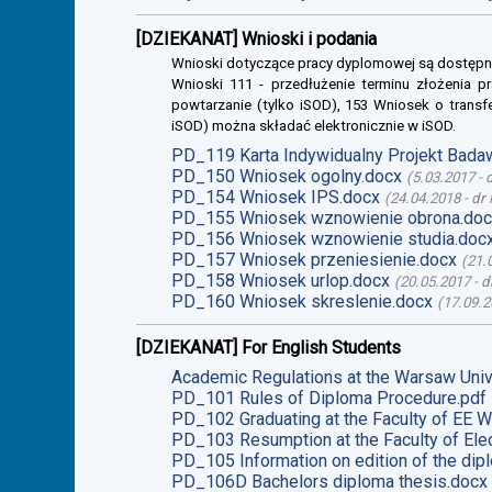
[DZIEKANAT] Wnioski i podania
Wnioski dotyczące pracy dyplomowej są dostępn
Wnioski 111 - przedłużenie terminu złożenia p
powtarzanie (tylko iSOD), 153 Wniosek o transf
iSOD) można składać elektronicznie w iSOD.
PD_119 Karta Indywidualny Projekt Bada
PD_150 Wniosek ogolny.docx
(
5.03.2017
-
PD_154 Wniosek IPS.docx
(
24.04.2018
-
dr 
PD_155 Wniosek wznowienie obrona.doc
PD_156 Wniosek wznowienie studia.doc
PD_157 Wniosek przeniesienie.docx
(
21.
PD_158 Wniosek urlop.docx
(
20.05.2017
-
d
PD_160 Wniosek skreslenie.docx
(
17.09.2
[DZIEKANAT] For English Students
Academic Regulations at the Warsaw Univ
PD_101 Rules of Diploma Procedure.pdf
PD_102 Graduating at the Faculty of EE W
PD_103 Resumption at the Faculty of Elec
PD_105 Information on edition of the dip
PD_106D Bachelors diploma thesis.docx