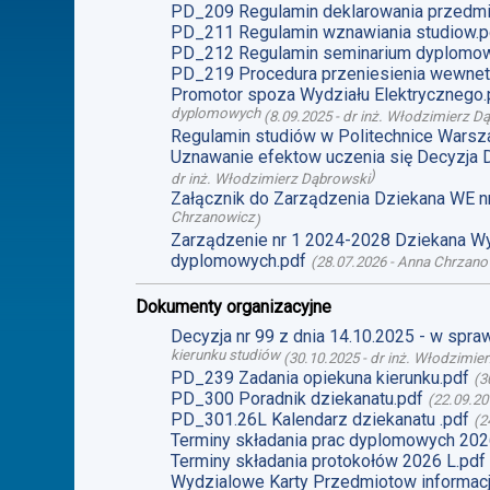
PD_209 Regulamin deklarowania przedmi
PD_211 Regulamin wznawiania studiow.p
PD_212 Regulamin seminarium dyplomo
PD_219 Procedura przeniesienia wewnet
Promotor spoza Wydziału Elektrycznego.
dyplomowych
(
8.09.2025
-
dr inż. Włodzimierz D
Regulamin studiów w Politechnice Warsz
Uznawanie efektow uczenia się Decyzja 
)
dr inż. Włodzimierz Dąbrowski
Załącznik do Zarządzenia Dziekana WE n
Chrzanowicz
)
Zarządzenie nr 1 2024-2028 Dziekana Wy
dyplomowych.pdf
(
28.07.2026
-
Anna Chrzano
Dokumenty organizacyjne
Decyzja nr 99 z dnia 14.10.2025 - w spr
kierunku studiów
(
30.10.2025
-
dr inż. Włodzimie
PD_239 Zadania opiekuna kierunku.pdf
(
3
PD_300 Poradnik dziekanatu.pdf
(
22.09.20
PD_301.26L Kalendarz dziekanatu .pdf
(
2
Terminy składania prac dyplomowych 2026
Terminy składania protokołów 2026 L.pdf
Wydzialowe Karty Przedmiotow informacj