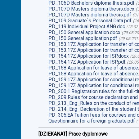
PD_106D Bachelors diploma thesis.pdf
(
PD_107D Masters diploma thesis.docx
(
PD_107D Masters diploma thesis.pdf
(
31
PD_109 Graduate`s Personal Data.pdf
(
16
PD_119 Individual Project ANG.doc
(
23.02
PD_150 General application.docx
(
29.05.2
PD_150 General application.pdf
(
29.05.201
PD_153.17Z Application for transfer of c
PD_153.17Z Application for transfer of c
PD_154.17Z Application for ISP.docx
(
29.
PD_154.17Z Application for ISP.pdf
(
29.05
PD_158 Application for leave of absence
PD_158 Application for leave of absence
PD_159.17Z Application for conditional re
PD_159.17Z Application for conditional re
PD_200.1 Registration rules for the full-t
PD_209 Rules for course declaration and 
PD_213_Eng_Rules on the conduct of rem
PD_214_Eng_Declaration of the student t
PD_305.EA Tuition fees for courses and o
Questionnaire for a foreign graduate.pdf
(
[DZIEKANAT] Prace dyplomowe