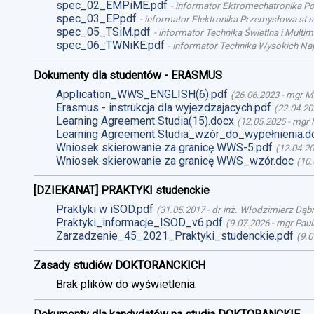
spec_02_EMPiME.pdf
-
informator Ektromechatronika Poj
spec_03_EP.pdf
-
informator Elektronika Przemysłowa st st
spec_05_TSiM.pdf
-
informator Technika Świetlna i Multime
spec_06_TWNiKE.pdf
-
informator Technika Wysokich Nap
Dokumenty dla studentów - ERASMUS
Application_WWS_ENGLISH(6).pdf
(
26.06.2023
-
mgr M
Erasmus - instrukcja dla wyjezdzajacych.pdf
(
22.04.20
Learning Agreement Studia(15).docx
(
12.05.2025
-
mgr 
Learning Agreement Studia_wzór_do_wypełnienia.d
Wniosek skierowanie za granicę WWS-5.pdf
(
12.04.2
Wniosek skierowanie za granicę WWS_wzór.doc
(
10.
[DZIEKANAT] PRAKTYKI studenckie
Praktyki w iSOD.pdf
(
31.05.2017
-
dr inż. Włodzimierz Dąb
Praktyki_informacje_ISOD_v6.pdf
(
9.07.2026
-
mgr Paul
Zarzadzenie_45_2021_Praktyki_studenckie.pdf
(
9.0
Zasady studiów DOKTORANCKICH
Brak plików do wyświetlenia.