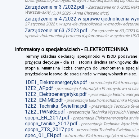
udostępnianiu prac dyplomowych z nadaną klauzulą tajności l
Zarządzenie nr 3 /2022.pdf
-
Zarządzenie nr 3 /2022 Rek
Warszawskiej
(
3.04.2026
-
Anna Chrzanowicz
)
Zarządzenie nr 4 /2022 w sprawie ujednolicenia w
27 stycznia 2022 r. w sprawie ujednolicenia wymogów edytor
Zarządzenie nr 63 /2023.pdf
-
Zarządzenie nr 63 /2023 R
sprawie dokumentacji procesu dyplomowania w systemie USO
Informatory o specjalnościach - ELEKTROTECHNIKA
Terminy składnia deklaracji specjalności w ISOD podawane
przyjęciu decyduje - dla st I stopnia średnia rankingowa; dl
stopnia. Minimalna liczba chętnych do uruchomienia specjal
przydzielone losowo do specjalności w miarę wolnych miejsc.
1DE1_Elektroenergetyka.pdf
-
prezentacja Elektroenerget
1ZE2_AP.pdf
-
prezentacja Automatyka Przemysłowa st niest
1ZE2_Elektroenergetyka.pdf
-
prezentacja Elektroenergety
1ZE2_EMiME.pdf
-
prezentacja Elektromechatronika Pojazd
1ZE2_Technika_Świetlna.pdf
-
prezentacja Technika Świet
1ZE2_TWNiKE.pdf
-
prezentacja Technika Wysokich Napięć 
spcpn_EN_2017.pdf
-
prezentacja Elektroenergetyka st nie
spcpn_twnike_2017.pdf
-
prezentacja Technika Wysokich 
spcpn_ZTS_2017.pps
-
prezentacja Technika Świetlna st n
spec_01_EN.pdf
-
informator Elektroenergetyka st stacjona