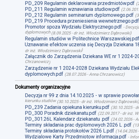
PD_209 Regulamin deklarowania przedmiotów.pdf
(
PD_211 Regulamin wznawiania studiow.pdf
(
2.06.201
PD_212 Regulamin seminarium dyplomowego.pdf
(
3
PD_219 Procedura przeniesienia wewnetrznego.pdf
Promotor spoza Wydziału Elektrycznego.pdf
-
Decyzja
dyplomowych
(
8.09.2025
-
dr inż. Włodzimierz Dąbrowski
)
Regulamin studiów w Politechnice Warszawskiej.pd
Uznawanie efektow uczenia się Decyzja Dziekana 1
)
dr inż. Włodzimierz Dąbrowski
Załącznik do Zarządzenia Dziekana WE nr 1 2024-2
Chrzanowicz
)
Zarządzenie nr 1 2024-2028 Dziekana Wydziału Ele
dyplomowych.pdf
(
28.07.2026
-
Anna Chrzanowicz
)
Dokumenty organizacyjne
Decyzja nr 99 z dnia 14.10.2025 - w sprawie powoł
kierunku studiów
(
30.10.2025
-
dr inż. Włodzimierz Dąbrowski
PD_239 Zadania opiekuna kierunku.pdf
(
30.10.2025
-
d
PD_300 Poradnik dziekanatu.pdf
(
22.09.2017
-
dr inż. 
PD_301.26L Kalendarz dziekanatu .pdf
(
24.02.2026
-
A
Terminy składania prac dyplomowych 2026 L .pdf
(
13
Terminy składania protokołów 2026 L.pdf
(
14.04.2026
Wydzialowe Karty Przedmiotow informacja.pdf
-
Info