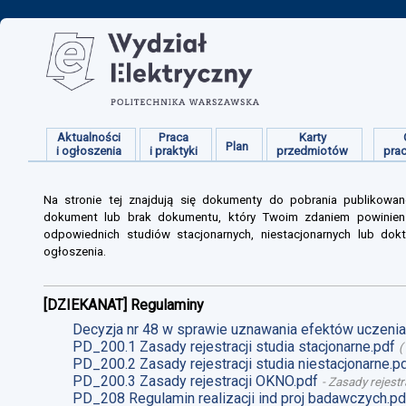
Aktualności
Praca
Karty
Plan
i ogłoszenia
i praktyki
przedmiotów
pra
Na stronie tej znajdują się dokumenty do pobrania publikowan
dokument lub brak dokumentu, który Twoim zdaniem powinien s
odpowiednich studiów stacjonarnych, niestacjonarnych lub dokt
ogłoszenia.
[DZIEKANAT] Regulaminy
Decyzja nr 48 w sprawie uznawania efektów uczenia 
PD_200.1 Zasady rejestracji studia stacjonarne.pdf
(
PD_200.2 Zasady rejestracji studia niestacjonarne.p
PD_200.3 Zasady rejestracji OKNO.pdf
-
Zasady rejestr
PD_208 Regulamin realizacji ind proj badawczych.pd