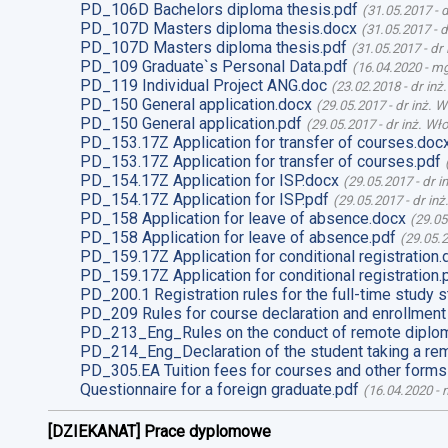
PD_106D Bachelors diploma thesis.pdf
(
31.05.2017
-
d
PD_107D Masters diploma thesis.docx
(
31.05.2017
-
d
PD_107D Masters diploma thesis.pdf
(
31.05.2017
-
dr
PD_109 Graduate`s Personal Data.pdf
(
16.04.2020
-
mg
PD_119 Individual Project ANG.doc
(
23.02.2018
-
dr inż
PD_150 General application.docx
(
29.05.2017
-
dr inż. 
PD_150 General application.pdf
(
29.05.2017
-
dr inż. Wł
PD_153.17Z Application for transfer of courses.doc
PD_153.17Z Application for transfer of courses.pdf
PD_154.17Z Application for ISP.docx
(
29.05.2017
-
dr i
PD_154.17Z Application for ISP.pdf
(
29.05.2017
-
dr in
PD_158 Application for leave of absence.docx
(
29.05
PD_158 Application for leave of absence.pdf
(
29.05.
PD_159.17Z Application for conditional registration.
PD_159.17Z Application for conditional registration.
PD_200.1 Registration rules for the full-time study s
PD_209 Rules for course declaration and enrollment
PD_213_Eng_Rules on the conduct of remote diplom
PD_214_Eng_Declaration of the student taking a re
PD_305.EA Tuition fees for courses and other forms
Questionnaire for a foreign graduate.pdf
(
16.04.2020
-
m
[DZIEKANAT] Prace dyplomowe