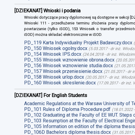
[DZIEKANAT] Wnioski i podania
Wnioski dotyczące pracy dyplomowej są dostępne w sekcji [
Wnioski 111 - przedłużenie terminu złożenia pracy dyplomo
powtarzanie (tylko iSOD), 153 Wniosek o transfer przedmiot
iSOD) można składać elektronicznie w iSOD.
PD_119 Karta Indywidualny Projekt Badawczy.docx
(
PD_150 Wniosek ogolny.docx
(
5.03.2017
-
dr inż. Włodz
PD_154 Wniosek IPS.docx
(
24.04.2018
-
dr inż. Włodzim
PD_155 Wniosek wznowienie obrona.docx
(
20.05.201
PD_156 Wniosek wznowienie studia.docx
(
21.05.2017
PD_157 Wniosek przeniesienie.docx
(
21.05.2017
-
dr 
PD_158 Wniosek urlop.docx
(
20.05.2017
-
dr inż. Włodz
PD_160 Wniosek skreslenie.docx
(
17.09.2017
-
dr inż.
[DZIEKANAT] For English Students
Academic Regulations at the Warsaw University of T
PD_101 Rules of Diploma Procedure.pdf
(
18.01.2022
PD_102 Graduating at the Faculty of EE WUT. Steps 
PD_103 Resumption at the Faculty of Electrical Engi
PD_105 Information on edition of the diploma thesis
PD_106D Bachelors diploma thesis.docx
(
31.05.2017