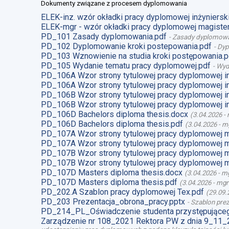
Dokumenty związane z procesem dyplomowania
ELEK-inz. wzór okładki pracy dyplomowej inżynierski
ELEK-mgr - wzór okładki pracy dyplomowej magister
PD_101 Zasady dyplomowania.pdf
-
Zasady dyplomow
PD_102 Dyplomowanie kroki postepowania.pdf
-
Dyp
PD_103 Wznowienie na studia kroki postępowania.p
PD_105 Wydanie tematu pracy dyplomowej.pdf
-
Wyd
PD_106A Wzor strony tytulowej pracy dyplomowej i
PD_106A Wzor strony tytulowej pracy dyplomowej i
PD_106B Wzor strony tytulowej pracy dyplomowej i
PD_106B Wzor strony tytulowej pracy dyplomowej i
PD_106D Bachelors diploma thesis.docx
(
3.04.2026
-
PD_106D Bachelors diploma thesis.pdf
(
3.04.2026
-
mg
PD_107A Wzor strony tytulowej pracy dyplomowej 
PD_107A Wzor strony tytulowej pracy dyplomowej m
PD_107B Wzor strony tytulowej pracy dyplomowej 
PD_107B Wzor strony tytulowej pracy dyplomowej m
PD_107D Masters diploma thesis.docx
(
3.04.2026
-
mg
PD_107D Masters diploma thesis.pdf
(
3.04.2026
-
mgr
PD_202.A Szablon pracy dyplomowej Tex.pdf
(
29.09.
PD_203 Prezentacja_obrona_pracy.pptx
-
Szablon prez
PD_214_PL_Oświadczenie studenta przystępująceg
Zarządzenie nr 108_2021 Rektora PW z dnia 9_11_