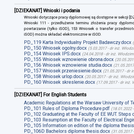
[DZIEKANAT] Wnioski i podania
Wnioski dotyczące pracy dyplomowej są dostępne w sekcji [
Wnioski 111 - przedłużenie terminu złożenia pracy dyplomo
powtarzanie (tylko iSOD), 153 Wniosek o transfer przedmiot
iSOD) można składać elektronicznie w iSOD.
PD_119 Karta Indywidualny Projekt Badawczy.docx
(
PD_150 Wniosek ogolny.docx
(
5.03.2017
-
dr inż. Włodz
PD_154 Wniosek IPS.docx
(
24.04.2018
-
dr inż. Włodzim
PD_155 Wniosek wznowienie obrona.docx
(
20.05.201
PD_156 Wniosek wznowienie studia.docx
(
21.05.2017
PD_157 Wniosek przeniesienie.docx
(
21.05.2017
-
dr 
PD_158 Wniosek urlop.docx
(
20.05.2017
-
dr inż. Włodz
PD_160 Wniosek skreslenie.docx
(
17.09.2017
-
dr inż.
[DZIEKANAT] For English Students
Academic Regulations at the Warsaw University of T
PD_101 Rules of Diploma Procedure.pdf
(
18.01.2022
PD_102 Graduating at the Faculty of EE WUT. Steps 
PD_103 Resumption at the Faculty of Electrical Engi
PD_105 Information on edition of the diploma thesis
PD_106D Bachelors diploma thesis.docx
(
31.05.2017