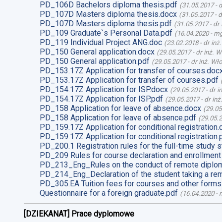
PD_106D Bachelors diploma thesis.pdf
(
31.05.2017
-
d
PD_107D Masters diploma thesis.docx
(
31.05.2017
-
d
PD_107D Masters diploma thesis.pdf
(
31.05.2017
-
dr
PD_109 Graduate`s Personal Data.pdf
(
16.04.2020
-
mg
PD_119 Individual Project ANG.doc
(
23.02.2018
-
dr inż
PD_150 General application.docx
(
29.05.2017
-
dr inż. 
PD_150 General application.pdf
(
29.05.2017
-
dr inż. Wł
PD_153.17Z Application for transfer of courses.doc
PD_153.17Z Application for transfer of courses.pdf
PD_154.17Z Application for ISP.docx
(
29.05.2017
-
dr i
PD_154.17Z Application for ISP.pdf
(
29.05.2017
-
dr in
PD_158 Application for leave of absence.docx
(
29.05
PD_158 Application for leave of absence.pdf
(
29.05.
PD_159.17Z Application for conditional registration.
PD_159.17Z Application for conditional registration.
PD_200.1 Registration rules for the full-time study s
PD_209 Rules for course declaration and enrollment
PD_213_Eng_Rules on the conduct of remote diplom
PD_214_Eng_Declaration of the student taking a re
PD_305.EA Tuition fees for courses and other forms
Questionnaire for a foreign graduate.pdf
(
16.04.2020
-
m
[DZIEKANAT] Prace dyplomowe