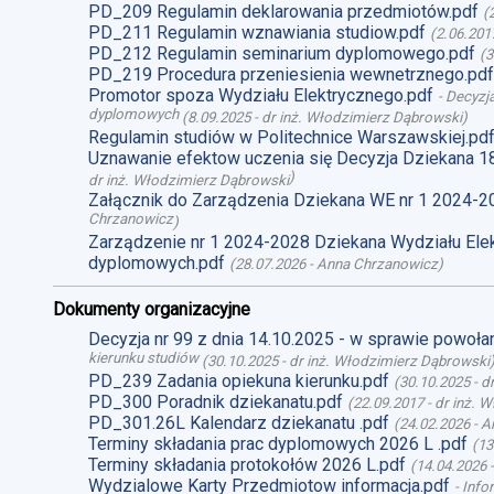
PD_209 Regulamin deklarowania przedmiotów.pdf
(
PD_211 Regulamin wznawiania studiow.pdf
(
2.06.201
PD_212 Regulamin seminarium dyplomowego.pdf
(
3
PD_219 Procedura przeniesienia wewnetrznego.pdf
Promotor spoza Wydziału Elektrycznego.pdf
-
Decyzja
dyplomowych
(
8.09.2025
-
dr inż. Włodzimierz Dąbrowski
)
Regulamin studiów w Politechnice Warszawskiej.pd
Uznawanie efektow uczenia się Decyzja Dziekana 1
)
dr inż. Włodzimierz Dąbrowski
Załącznik do Zarządzenia Dziekana WE nr 1 2024-2
Chrzanowicz
)
Zarządzenie nr 1 2024-2028 Dziekana Wydziału Ele
dyplomowych.pdf
(
28.07.2026
-
Anna Chrzanowicz
)
Dokumenty organizacyjne
Decyzja nr 99 z dnia 14.10.2025 - w sprawie powoł
kierunku studiów
(
30.10.2025
-
dr inż. Włodzimierz Dąbrowski
PD_239 Zadania opiekuna kierunku.pdf
(
30.10.2025
-
d
PD_300 Poradnik dziekanatu.pdf
(
22.09.2017
-
dr inż. 
PD_301.26L Kalendarz dziekanatu .pdf
(
24.02.2026
-
A
Terminy składania prac dyplomowych 2026 L .pdf
(
13
Terminy składania protokołów 2026 L.pdf
(
14.04.2026
Wydzialowe Karty Przedmiotow informacja.pdf
-
Info