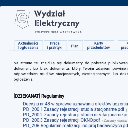
Aktualności
Praca
Karty
Plan
i ogłoszenia
i praktyki
przedmiotów
pra
Na stronie tej znajdują się dokumenty do pobrania publikowan
dokument lub brak dokumentu, który Twoim zdaniem powinien s
odpowiednich studiów stacjonarnych, niestacjonarnych lub dokt
ogłoszenia.
[DZIEKANAT] Regulaminy
Decyzja nr 48 w sprawie uznawania efektów uczenia 
PD_200.1 Zasady rejestracji studia stacjonarne.pdf
(
PD_200.2 Zasady rejestracji studia niestacjonarne.p
PD_200.3 Zasady rejestracji OKNO.pdf
-
Zasady rejestr
PD_208 Regulamin realizacji ind proj badawczych.pd