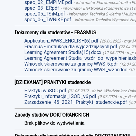
spec_02_EMPiME.pdf
-
informator Ektromechatronika Poj
spec_03_EP.pdf
-
informator Elektronika Przemysłowa st st
spec_05_TSiM.pdf
-
informator Technika Świetlna i Multime
spec_06_TWNiKE.pdf
-
informator Technika Wysokich Nap
Dokumenty dla studentów - ERASMUS
Application_WWS_ENGLISH(6).pdf
(
26.06.2023
-
mgr M
Erasmus - instrukcja dla wyjezdzajacych.pdf
(
22.04.20
Learning Agreement Studia(15).docx
(
12.05.2025
-
mgr 
Learning Agreement Studia_wzór_do_wypełnienia.d
Wniosek skierowanie za granicę WWS-5.pdf
(
12.04.2
Wniosek skierowanie za granicę WWS_wzór.doc
(
10.
[DZIEKANAT] PRAKTYKI studenckie
Praktyki w iSOD.pdf
(
31.05.2017
-
dr inż. Włodzimierz Dąb
Praktyki_informacje_ISOD_v6.pdf
(
9.07.2026
-
mgr Paul
Zarzadzenie_45_2021_Praktyki_studenckie.pdf
(
9.0
Zasady studiów DOKTORANCKICH
Brak plików do wyświetlenia.