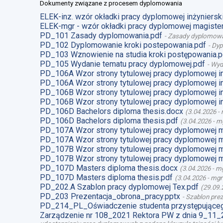
Dokumenty związane z procesem dyplomowania
ELEK-inz. wzór okładki pracy dyplomowej inżynierski
ELEK-mgr - wzór okładki pracy dyplomowej magister
PD_101 Zasady dyplomowania.pdf
-
Zasady dyplomow
PD_102 Dyplomowanie kroki postepowania.pdf
-
Dyp
PD_103 Wznowienie na studia kroki postępowania.p
PD_105 Wydanie tematu pracy dyplomowej.pdf
-
Wyd
PD_106A Wzor strony tytulowej pracy dyplomowej i
PD_106A Wzor strony tytulowej pracy dyplomowej i
PD_106B Wzor strony tytulowej pracy dyplomowej i
PD_106B Wzor strony tytulowej pracy dyplomowej i
PD_106D Bachelors diploma thesis.docx
(
3.04.2026
-
PD_106D Bachelors diploma thesis.pdf
(
3.04.2026
-
mg
PD_107A Wzor strony tytulowej pracy dyplomowej 
PD_107A Wzor strony tytulowej pracy dyplomowej m
PD_107B Wzor strony tytulowej pracy dyplomowej 
PD_107B Wzor strony tytulowej pracy dyplomowej m
PD_107D Masters diploma thesis.docx
(
3.04.2026
-
mg
PD_107D Masters diploma thesis.pdf
(
3.04.2026
-
mgr
PD_202.A Szablon pracy dyplomowej Tex.pdf
(
29.09.
PD_203 Prezentacja_obrona_pracy.pptx
-
Szablon prez
PD_214_PL_Oświadczenie studenta przystępująceg
Zarządzenie nr 108_2021 Rektora PW z dnia 9_11_