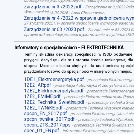
udostępnianiu prac dyplomowych z nadaną klauzulą tajności l
Zarządzenie nr 3 /2022.pdf
-
Zarządzenie nr 3 /2022 Rek
Warszawskiej
(
3.04.2026
-
Anna Chrzanowicz
)
Zarządzenie nr 4 /2022 w sprawie ujednolicenia w
27 stycznia 2022 r. w sprawie ujednolicenia wymogów edytor
Zarządzenie nr 63 /2023.pdf
-
Zarządzenie nr 63 /2023 R
sprawie dokumentacji procesu dyplomowania w systemie USO
Informatory o specjalnościach - ELEKTROTECHNIKA
Terminy składnia deklaracji specjalności w ISOD podawane
przyjęciu decyduje - dla st I stopnia średnia rankingowa; dl
stopnia. Minimalna liczba chętnych do uruchomienia specjal
przydzielone losowo do specjalności w miarę wolnych miejsc.
1DE1_Elektroenergetyka.pdf
-
prezentacja Elektroenerget
1ZE2_AP.pdf
-
prezentacja Automatyka Przemysłowa st niest
1ZE2_Elektroenergetyka.pdf
-
prezentacja Elektroenergety
1ZE2_EMiME.pdf
-
prezentacja Elektromechatronika Pojazd
1ZE2_Technika_Świetlna.pdf
-
prezentacja Technika Świet
1ZE2_TWNiKE.pdf
-
prezentacja Technika Wysokich Napięć 
spcpn_EN_2017.pdf
-
prezentacja Elektroenergetyka st nie
spcpn_twnike_2017.pdf
-
prezentacja Technika Wysokich 
spcpn_ZTS_2017.pps
-
prezentacja Technika Świetlna st n
spec_01_EN.pdf
-
informator Elektroenergetyka st stacjona