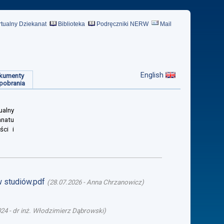
rtualny Dziekanat
Biblioteka
Podręczniki NERW
Mail
English
kumenty
pobrania
ualny
anatu
ści i
w studiów.pdf
(
28.07.2026
-
Anna Chrzanowicz
)
024
-
dr inż. Włodzimierz Dąbrowski
)