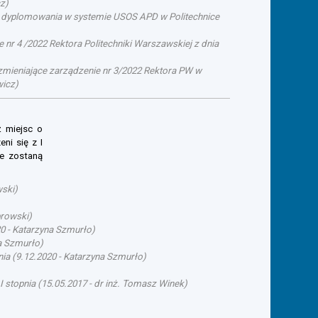
cz
)
su dyplomowania w systemie USOS APD w Politechnice
 nr 4 /2022 Rektora Politechniki Warszawskiej z dnia
. zmieniające zarządzenie nr 3/2022 Rektora PW w
wicz
)
ż miejsc o
ni się z I
ie zostaną
wski
)
browski
)
20
-
Katarzyna Szmurło
)
a Szmurło
)
nia
(
9.12.2020
-
Katarzyna Szmurło
)
I stopnia
(
15.05.2017
-
dr inż. Tomasz Winek
)