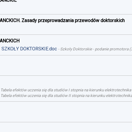
RANCKIE
ANCKICH. Zasady przeprowadzania przewodów doktorskich
RANCKICH
 - SZKOŁY DOKTORSKIE.doc
-
Szkoły Doktorskie - podanie promotora
(
-
Tabela efektów uczenia się dla studiów I stopnia na kierunku elektrotechnik
-
Tabela efektów uczenia się dla studiów II stopnia na kierunku elektrotechni