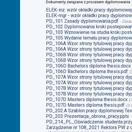
Dokumenty związane z procesem dyplomowania
ELEK-inz. wzór okładki pracy dyplomowej 
ELEK-mgr - wzór okładki pracy dyplomowe
PD_101 Zasady dyplomowania.pdf
-
Zasad
PD_102 Dyplomowanie kroki postepowan
PD_103 Wznowienie na studia kroki post
PD_105 Wydanie tematu pracy dyplomow
PD_106A Wzor strony tytulowej pracy dy
PD_106A Wzor strony tytulowej pracy dy
PD_106B Wzor strony tytulowej pracy dy
PD_106B Wzor strony tytulowej pracy dy
PD_106D Bachelors diploma thesis.docx
PD_106D Bachelors diploma thesis.pdf
(
PD_107A Wzor strony tytulowej pracy dy
PD_107A Wzor strony tytulowej pracy dy
PD_107B Wzor strony tytulowej pracy dy
PD_107B Wzor strony tytulowej pracy dy
PD_107D Masters diploma thesis.docx
(
PD_107D Masters diploma thesis.pdf
(
3.
PD_202.A Szablon pracy dyplomowej Tex
PD_203 Prezentacja_obrona_pracy.pptx
PD_214_PL_Oświadczenie studenta przy
Zarządzenie nr 108_2021 Rektora PW z 