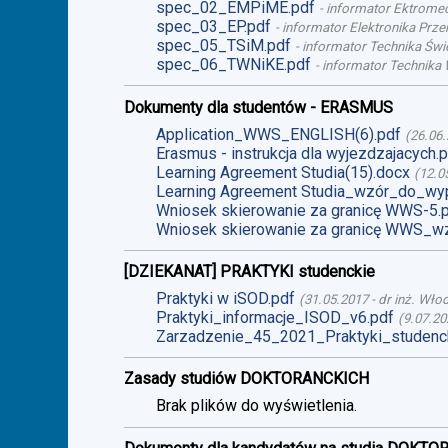
spec_02_EMPiME.pdf
-
informator Ektromech
spec_03_EP.pdf
-
informator Elektronika Prze
spec_05_TSiM.pdf
-
informator Technika Świet
spec_06_TWNiKE.pdf
-
informator Technika 
Dokumenty dla studentów - ERASMUS
Application_WWS_ENGLISH(6).pdf
(
26.06
Erasmus - instrukcja dla wyjezdzajacych.
Learning Agreement Studia(15).docx
(
12.0
Learning Agreement Studia_wzór_do_wyp
Wniosek skierowanie za granicę WWS-5.
Wniosek skierowanie za granicę WWS_wz
[DZIEKANAT] PRAKTYKI studenckie
Praktyki w iSOD.pdf
(
31.05.2017
-
dr inż. Wło
Praktyki_informacje_ISOD_v6.pdf
(
9.07.20
Zarzadzenie_45_2021_Praktyki_studenck
Zasady studiów DOKTORANCKICH
Brak plików do wyświetlenia.