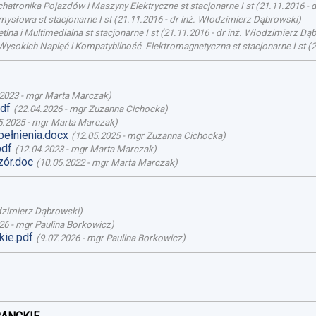
atronika Pojazdów i Maszyny Elektryczne st stacjonarne I st
(
21.11.2016
-
d
mysłowa st stacjonarne I st
(
21.11.2016
-
dr inż. Włodzimierz Dąbrowski
)
lna i Multimedialna st stacjonarne I st
(
21.11.2016
-
dr inż. Włodzimierz Dą
Wysokich Napięć i Kompatybilność Elektromagnetyczna st stacjonarne I st
(
2
.2023
-
mgr Marta Marczak
)
pdf
(
22.04.2026
-
mgr Zuzanna Cichocka
)
5.2025
-
mgr Marta Marczak
)
ełnienia.docx
(
12.05.2025
-
mgr Zuzanna Cichocka
)
pdf
(
12.04.2023
-
mgr Marta Marczak
)
ór.doc
(
10.05.2022
-
mgr Marta Marczak
)
dzimierz Dąbrowski
)
26
-
mgr Paulina Borkowicz
)
ie.pdf
(
9.07.2026
-
mgr Paulina Borkowicz
)