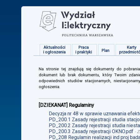
Aktualności
Praca
Karty
Plan
i ogłoszenia
i praktyki
przedmiot
Na stronie tej znajdują się dokumenty do pobrania
dokument lub brak dokumentu, który Twoim zdanie
odpowiednich studiów stacjonarnych, niestacjonarn
ogłoszenia.
[DZIEKANAT] Regulaminy
Decyzja nr 48 w sprawie uznawania efekt
PD_200.1 Zasady rejestracji studia stacjo
PD_200.2 Zasady rejestracji studia niesta
PD_200.3 Zasady rejestracji OKNO.pdf
-
Z
PD_208 Regulamin realizacji ind proj ba