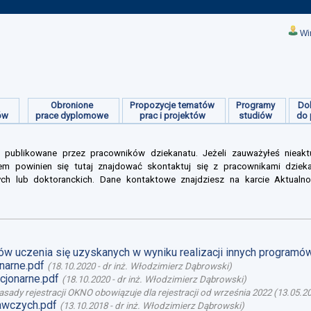
Wi
Obronione
Propozycje tematów
Programy
Do
ów
prace dyplomowe
prac i projektów
studiów
do 
 publikowane przez pracowników dziekanatu. Jeżeli zauważyłeś nieakt
m powinien się tutaj znajdować skontaktuj się z pracownikami dziek
ych lub doktoranckich. Dane kontaktowe znajdziesz na karcie Aktualno
ów uczenia się uzyskanych w wyniku realizacji innych programó
narne.pdf
(
18.10.2020
-
dr inż. Włodzimierz Dąbrowski
)
cjonarne.pdf
(
18.10.2020
-
dr inż. Włodzimierz Dąbrowski
)
asady rejestracji OKNO obowiązuje dla rejestracji od września 2022
(
13.05.2
dawczych.pdf
(
13.10.2018
-
dr inż. Włodzimierz Dąbrowski
)