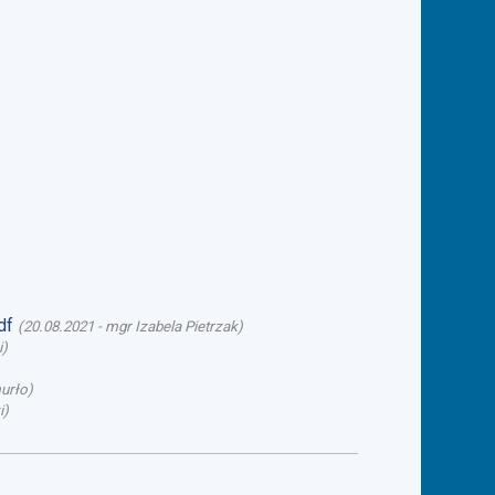
df
(
20.08.2021
-
mgr Izabela Pietrzak
)
i
)
urło
)
i
)