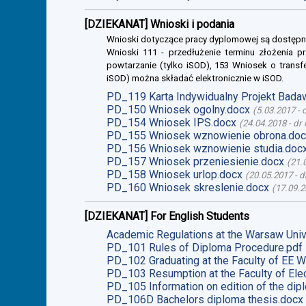
[DZIEKANAT] Wnioski i podania
Wnioski dotyczące pracy dyplomowej są dostępn
Wnioski 111 - przedłużenie terminu złożenia p
powtarzanie (tylko iSOD), 153 Wniosek o transf
iSOD) można składać elektronicznie w iSOD.
PD_119 Karta Indywidualny Projekt Bada
PD_150 Wniosek ogolny.docx
(
5.03.2017
-
PD_154 Wniosek IPS.docx
(
24.04.2018
-
dr 
PD_155 Wniosek wznowienie obrona.doc
PD_156 Wniosek wznowienie studia.doc
PD_157 Wniosek przeniesienie.docx
(
21.
PD_158 Wniosek urlop.docx
(
20.05.2017
-
d
PD_160 Wniosek skreslenie.docx
(
17.09.2
[DZIEKANAT] For English Students
Academic Regulations at the Warsaw Univ
PD_101 Rules of Diploma Procedure.pdf
PD_102 Graduating at the Faculty of EE W
PD_103 Resumption at the Faculty of Elec
PD_105 Information on edition of the dip
PD_106D Bachelors diploma thesis.docx