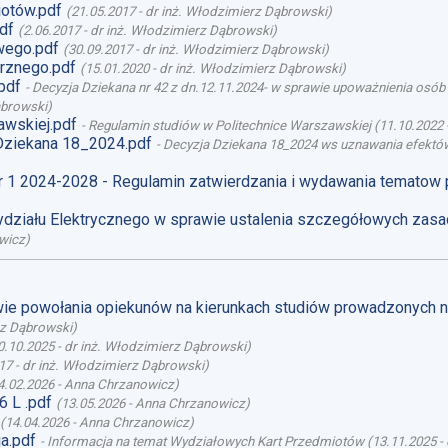
otów.pdf
(
21.05.2017
-
dr inż. Włodzimierz Dąbrowski
)
df
(
2.06.2017
-
dr inż. Włodzimierz Dąbrowski
)
wego.pdf
(
30.09.2017
-
dr inż. Włodzimierz Dąbrowski
)
rznego.pdf
(
15.01.2020
-
dr inż. Włodzimierz Dąbrowski
)
pdf
-
Decyzja Dziekana nr 42 z dn.12.11.2024- w sprawie upoważnienia osó
ąbrowski
)
awskiej.pdf
-
Regulamin studiów w Politechnice Warszawskiej
(
11.10.2022
Dziekana 18_2024.pdf
-
Decyzja Dziekana 18_2024 ws uznawania efektów
r 1 2024-2028 - Regulamin zatwierdzania i wydawania tematow
działu Elektrycznego w sprawie ustalenia szczegółowych zasa
wicz
)
awie powołania opiekunów na kierunkach studiów prowadzonych 
rz Dąbrowski
)
0.10.2025
-
dr inż. Włodzimierz Dąbrowski
)
17
-
dr inż. Włodzimierz Dąbrowski
)
4.02.2026
-
Anna Chrzanowicz
)
 L .pdf
(
13.05.2026
-
Anna Chrzanowicz
)
(
14.04.2026
-
Anna Chrzanowicz
)
a.pdf
-
Informacja na temat Wydziałowych Kart Przedmiotów
(
13.11.2025
-