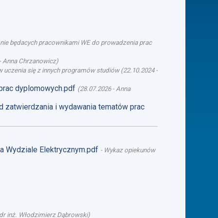
b nie będacych pracownikami WE do prowadzenia prac
-
Anna Chrzanowicz
)
 uczenia się z innych programów studiów
(
22.10.2024
-
 prac dyplomowych.pdf
(
28.07.2026
-
Anna
d zatwierdzania i wydawania tematów prac
na Wydziale Elektrycznym.pdf
-
Wykaz opiekunów
dr inż. Włodzimierz Dąbrowski
)