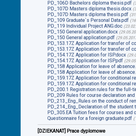
PD_106D Bachelors diploma thesis.pdf
(
PD_107D Masters diploma thesis.docx
(
PD_107D Masters diploma thesis.pdf
(
31
PD_109 Graduate`s Personal Data.pdf
(
16
PD_119 Individual Project ANG.doc
(
23.02
PD_150 General application.docx
(
29.05.2
PD_150 General application.pdf
(
29.05.201
PD_153.17Z Application for transfer of c
PD_153.17Z Application for transfer of c
PD_154.17Z Application for ISP.docx
(
29.
PD_154.17Z Application for ISP.pdf
(
29.05
PD_158 Application for leave of absence
PD_158 Application for leave of absence
PD_159.17Z Application for conditional re
PD_159.17Z Application for conditional re
PD_200.1 Registration rules for the full-t
PD_209 Rules for course declaration and 
PD_213_Eng_Rules on the conduct of rem
PD_214_Eng_Declaration of the student t
PD_305.EA Tuition fees for courses and o
Questionnaire for a foreign graduate.pdf
(
[DZIEKANAT] Prace dyplomowe