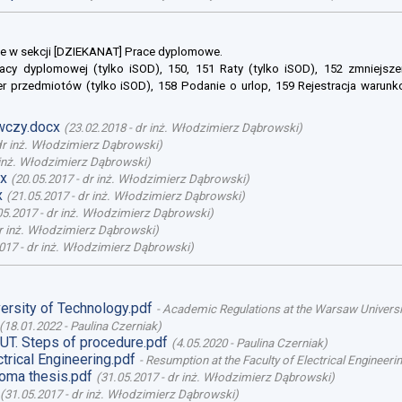
e w sekcji [DZIEKANAT] Prace dyplomowe.
racy dyplomowej (tylko iSOD), 150, 151 Raty (tylko iSOD), 152 zmniejsze
er przedmiotów (tylko iSOD), 158 Podanie o urlop, 159 Rejestracja warunk
wczy.docx
(
23.02.2018
-
dr inż. Włodzimierz Dąbrowski
)
dr inż. Włodzimierz Dąbrowski
)
inż. Włodzimierz Dąbrowski
)
x
(
20.05.2017
-
dr inż. Włodzimierz Dąbrowski
)
x
(
21.05.2017
-
dr inż. Włodzimierz Dąbrowski
)
05.2017
-
dr inż. Włodzimierz Dąbrowski
)
r inż. Włodzimierz Dąbrowski
)
017
-
dr inż. Włodzimierz Dąbrowski
)
ersity of Technology.pdf
-
Academic Regulations at the Warsaw Universi
(
18.01.2022
-
Paulina Czerniak
)
UT. Steps of procedure.pdf
(
4.05.2020
-
Paulina Czerniak
)
trical Engineering.pdf
-
Resumption at the Faculty of Electrical Engineeri
loma thesis.pdf
(
31.05.2017
-
dr inż. Włodzimierz Dąbrowski
)
(
31.05.2017
-
dr inż. Włodzimierz Dąbrowski
)