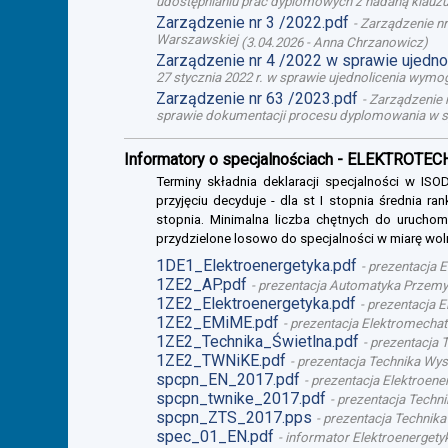
udostępnianiu prac dyplomowych z nadaną klauzul
Zarządzenie nr 3 /2022.pdf
-
Zarządzenie nr
Warszawskiej
(
3.04.2026
-
Anna Chrzanowicz
)
Zarządzenie nr 4 /2022 w sprawie ujedn
27 stycznia 2022 r. w sprawie ujednolicenia wy
Zarządzenie nr 63 /2023.pdf
-
Zarządzenie n
sprawie dokumentacji procesu dyplomowania w s
Informatory o specjalnościach - ELEKTROTE
Terminy składnia deklaracji specjalności w I
przyjęciu decyduje - dla st I stopnia średnia ra
stopnia. Minimalna liczba chętnych do uruchomi
przydzielone losowo do specjalności w miarę wol
1DE1_Elektroenergetyka.pdf
-
prezentacja E
1ZE2_AP.pdf
-
prezentacja Automatyka Przemysł
1ZE2_Elektroenergetyka.pdf
-
prezentacja El
1ZE2_EMiME.pdf
-
prezentacja Elektromechatr
1ZE2_Technika_Świetlna.pdf
-
prezentacja T
1ZE2_TWNiKE.pdf
-
prezentacja Technika Wys
spcpn_EN_2017.pdf
-
prezentacja Elektroener
spcpn_twnike_2017.pdf
-
prezentacja Techni
spcpn_ZTS_2017.pps
-
prezentacja Technika 
spec_01_EN.pdf
-
informator Elektroenergetyk