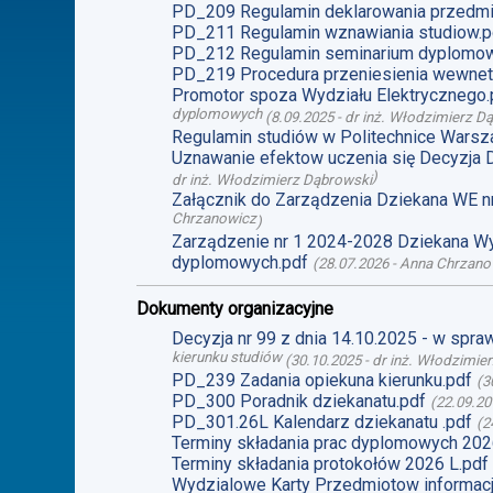
PD_209 Regulamin deklarowania przedmi
PD_211 Regulamin wznawiania studiow.p
PD_212 Regulamin seminarium dyplomo
PD_219 Procedura przeniesienia wewnet
Promotor spoza Wydziału Elektrycznego.
dyplomowych
(
8.09.2025
-
dr inż. Włodzimierz D
Regulamin studiów w Politechnice Warsz
Uznawanie efektow uczenia się Decyzja 
)
dr inż. Włodzimierz Dąbrowski
Załącznik do Zarządzenia Dziekana WE n
Chrzanowicz
)
Zarządzenie nr 1 2024-2028 Dziekana Wy
dyplomowych.pdf
(
28.07.2026
-
Anna Chrzano
Dokumenty organizacyjne
Decyzja nr 99 z dnia 14.10.2025 - w spr
kierunku studiów
(
30.10.2025
-
dr inż. Włodzimie
PD_239 Zadania opiekuna kierunku.pdf
(
3
PD_300 Poradnik dziekanatu.pdf
(
22.09.20
PD_301.26L Kalendarz dziekanatu .pdf
(
2
Terminy składania prac dyplomowych 2026
Terminy składania protokołów 2026 L.pdf
Wydzialowe Karty Przedmiotow informacj