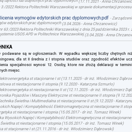
ą tajności lub utajnionych prac dyplomowych
(
17.11.2021
-
Anna Chrzanowi
 3 /2022 Rektora Politechniki Warszawskiej w sprawie dokumentacji proce
olicenia wymogów edytorskich prac dyplomowych.pdf
-
Zarządzenie
mogów edytorskich prac dyplomowych
(
3.04.2026
-
Anna Chrzanowicz
)
r 63 /2023 Rektora Politechniki Warszawskiej z dnia 25 października 2023 r
ystemie USOS APD w Politechnice Warszawskiej
(
3.04.2026
-
Anna Chrzano
CHNIKA
SOD podawane są w ogłoszeniach. W wypadku większej liczby chętnych ni
nkingowa; dla st II średnia z I stopnia studiów oraz zgodność efektów ucze
enia specjalnosci wynosi 12. Osoby, ktore nie złożą deklaracji w termin
nych miejsc.
lektroenergetyka st stacjonarne I st
(
13.11.2025
-
dr inż. Włodzimierz Dąbro
owa st niestacjonarne II stopnia
(
9.12.2020
-
Katarzyna Szmurło
)
ektroenergetyka st niestacjonarne II st
(
12.11.2025
-
dr inż. Włodzimierz Dą
onika Pojazdów i Maszyny Elektryczne st niestacjonarne II stopnia
(
9.12.20
echnika Świetlna i Multimedialna st niestacjonarne II st
(
9.12.2020
-
Katarzyn
okich Napięć i Kompatybilność Elektromagnetyczna st niestacjonarne II stop
getyka st niestacjonarne I stopnia
(
15.05.2017
-
dr inż. Tomasz Winek
)
ka Wysokich Napięć i Kompatybilność Elektromagnetyczna st niestacjonarne 
Świetlna st niestacjonarne I stopnia
(
15.05.2017
-
dr inż. Tomasz Winek
)
a st stacjonarne I st
(
21.11.2016
-
dr inż. Włodzimierz Dąbrowski
)