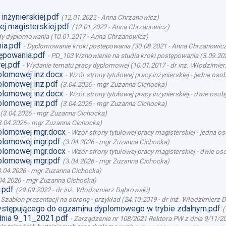
inżynierskiej.pdf
(
12.01.2022
-
Anna Chrzanowicz
)
j magisterskiej.pdf
(
12.01.2022
-
Anna Chrzanowicz
)
y dyplomowania
(
10.01.2017
-
Anna Chrzanowicz
)
ia.pdf
-
Dyplomowanie kroki postepowania
(
30.08.2021
-
Anna Chrzanowic
ępowania.pdf
-
PD_103 Wznowienie na studia kroki postępowania
(
3.09.20
ej.pdf
-
Wydanie tematu pracy dyplomowej
(
10.01.2017
-
dr inż. Włodzimie
plomowej inz.docx
-
Wzór strony tytułowej pracy inżynierskiej - jedna oso
plomowej inz.pdf
(
3.04.2026
-
mgr Zuzanna Cichocka
)
plomowej inz.docx
-
Wzór strony tytułowej pracy inżynierskiej - dwie osob
plomowej inz.pdf
(
3.04.2026
-
mgr Zuzanna Cichocka
)
(
3.04.2026
-
mgr Zuzanna Cichocka
)
3.04.2026
-
mgr Zuzanna Cichocka
)
plomowej mgr.docx
-
Wzór strony tytułowej pracy magisterskiej - jedna o
plomowej mgr.pdf
(
3.04.2026
-
mgr Zuzanna Cichocka
)
plomowej mgr.docx
-
Wzór strony tytułowej pracy magisterskiej - dwie os
plomowej mgr.pdf
(
3.04.2026
-
mgr Zuzanna Cichocka
)
3.04.2026
-
mgr Zuzanna Cichocka
)
04.2026
-
mgr Zuzanna Cichocka
)
.pdf
(
29.09.2022
-
dr inż. Włodzimierz Dąbrowski
)
-
Szablon prezentacji na obronę - przykład
(
24.10.2019
-
dr inż. Włodzimierz 
stępującego do egzaminu dyplomowego w trybie zdalnym.pdf
(
dnia 9_11_2021.pdf
-
Zarządzenie nr 108/2021 Rektora PW z dnia 9/11/20