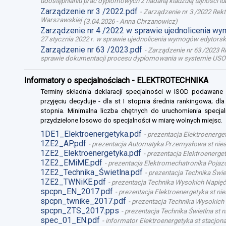
udostępnianiu prac dyplomowych z nadaną klauzulą tajności l
Zarządzenie nr 3 /2022.pdf
-
Zarządzenie nr 3 /2022 Rek
Warszawskiej
(
3.04.2026
-
Anna Chrzanowicz
)
Zarządzenie nr 4 /2022 w sprawie ujednolicenia w
27 stycznia 2022 r. w sprawie ujednolicenia wymogów edytor
Zarządzenie nr 63 /2023.pdf
-
Zarządzenie nr 63 /2023 R
sprawie dokumentacji procesu dyplomowania w systemie USO
Informatory o specjalnościach - ELEKTROTECHNIKA
Terminy składnia deklaracji specjalności w ISOD podawane
przyjęciu decyduje - dla st I stopnia średnia rankingowa; dl
stopnia. Minimalna liczba chętnych do uruchomienia specjal
przydzielone losowo do specjalności w miarę wolnych miejsc.
1DE1_Elektroenergetyka.pdf
-
prezentacja Elektroenerget
1ZE2_AP.pdf
-
prezentacja Automatyka Przemysłowa st niest
1ZE2_Elektroenergetyka.pdf
-
prezentacja Elektroenergety
1ZE2_EMiME.pdf
-
prezentacja Elektromechatronika Pojazd
1ZE2_Technika_Świetlna.pdf
-
prezentacja Technika Świet
1ZE2_TWNiKE.pdf
-
prezentacja Technika Wysokich Napięć 
spcpn_EN_2017.pdf
-
prezentacja Elektroenergetyka st nie
spcpn_twnike_2017.pdf
-
prezentacja Technika Wysokich 
spcpn_ZTS_2017.pps
-
prezentacja Technika Świetlna st n
spec_01_EN.pdf
-
informator Elektroenergetyka st stacjona