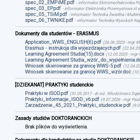
spec_02_EMPiME.pdf
-
informator Ektromechatronika Poj
spec_03_EP.pdf
-
informator Elektronika Przemysłowa st st
spec_05_TSiM.pdf
-
informator Technika Świetlna i Multime
spec_06_TWNiKE.pdf
-
informator Technika Wysokich Nap
Dokumenty dla studentów - ERASMUS
Application_WWS_ENGLISH(6).pdf
(
26.06.2023
-
mgr M
Erasmus - instrukcja dla wyjezdzajacych.pdf
(
22.04.20
Learning Agreement Studia(15).docx
(
12.05.2025
-
mgr 
Learning Agreement Studia_wzór_do_wypełnienia.d
Wniosek skierowanie za granicę WWS-5.pdf
(
12.04.2
Wniosek skierowanie za granicę WWS_wzór.doc
(
10.
[DZIEKANAT] PRAKTYKI studenckie
Praktyki w iSOD.pdf
(
31.05.2017
-
dr inż. Włodzimierz Dąb
Praktyki_informacje_ISOD_v6.pdf
(
9.07.2026
-
mgr Paul
Zarzadzenie_45_2021_Praktyki_studenckie.pdf
(
9.0
Zasady studiów DOKTORANCKICH
Brak plików do wyświetlenia.