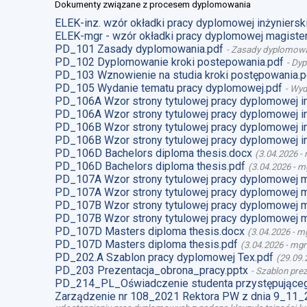
Dokumenty związane z procesem dyplomowania
ELEK-inz. wzór okładki pracy dyplomowej inżynierski
ELEK-mgr - wzór okładki pracy dyplomowej magister
PD_101 Zasady dyplomowania.pdf
-
Zasady dyplomow
PD_102 Dyplomowanie kroki postepowania.pdf
-
Dyp
PD_103 Wznowienie na studia kroki postępowania.p
PD_105 Wydanie tematu pracy dyplomowej.pdf
-
Wyd
PD_106A Wzor strony tytulowej pracy dyplomowej i
PD_106A Wzor strony tytulowej pracy dyplomowej i
PD_106B Wzor strony tytulowej pracy dyplomowej i
PD_106B Wzor strony tytulowej pracy dyplomowej i
PD_106D Bachelors diploma thesis.docx
(
3.04.2026
-
PD_106D Bachelors diploma thesis.pdf
(
3.04.2026
-
mg
PD_107A Wzor strony tytulowej pracy dyplomowej 
PD_107A Wzor strony tytulowej pracy dyplomowej m
PD_107B Wzor strony tytulowej pracy dyplomowej 
PD_107B Wzor strony tytulowej pracy dyplomowej m
PD_107D Masters diploma thesis.docx
(
3.04.2026
-
mg
PD_107D Masters diploma thesis.pdf
(
3.04.2026
-
mgr
PD_202.A Szablon pracy dyplomowej Tex.pdf
(
29.09.
PD_203 Prezentacja_obrona_pracy.pptx
-
Szablon prez
PD_214_PL_Oświadczenie studenta przystępująceg
Zarządzenie nr 108_2021 Rektora PW z dnia 9_11_