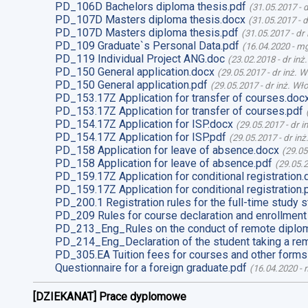
PD_106D Bachelors diploma thesis.pdf
(
31.05.2017
-
d
PD_107D Masters diploma thesis.docx
(
31.05.2017
-
d
PD_107D Masters diploma thesis.pdf
(
31.05.2017
-
dr
PD_109 Graduate`s Personal Data.pdf
(
16.04.2020
-
mg
PD_119 Individual Project ANG.doc
(
23.02.2018
-
dr inż
PD_150 General application.docx
(
29.05.2017
-
dr inż. 
PD_150 General application.pdf
(
29.05.2017
-
dr inż. Wł
PD_153.17Z Application for transfer of courses.doc
PD_153.17Z Application for transfer of courses.pdf
PD_154.17Z Application for ISP.docx
(
29.05.2017
-
dr i
PD_154.17Z Application for ISP.pdf
(
29.05.2017
-
dr in
PD_158 Application for leave of absence.docx
(
29.05
PD_158 Application for leave of absence.pdf
(
29.05.
PD_159.17Z Application for conditional registration.
PD_159.17Z Application for conditional registration.
PD_200.1 Registration rules for the full-time study s
PD_209 Rules for course declaration and enrollment
PD_213_Eng_Rules on the conduct of remote diplom
PD_214_Eng_Declaration of the student taking a re
PD_305.EA Tuition fees for courses and other forms
Questionnaire for a foreign graduate.pdf
(
16.04.2020
-
m
[DZIEKANAT] Prace dyplomowe