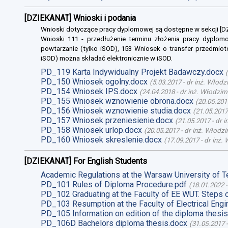
[DZIEKANAT] Wnioski i podania
Wnioski dotyczące pracy dyplomowej są dostępne w sekcji [
Wnioski 111 - przedłużenie terminu złożenia pracy dyplomo
powtarzanie (tylko iSOD), 153 Wniosek o transfer przedmiot
iSOD) można składać elektronicznie w iSOD.
PD_119 Karta Indywidualny Projekt Badawczy.docx
(
PD_150 Wniosek ogolny.docx
(
5.03.2017
-
dr inż. Włodz
PD_154 Wniosek IPS.docx
(
24.04.2018
-
dr inż. Włodzim
PD_155 Wniosek wznowienie obrona.docx
(
20.05.201
PD_156 Wniosek wznowienie studia.docx
(
21.05.2017
PD_157 Wniosek przeniesienie.docx
(
21.05.2017
-
dr 
PD_158 Wniosek urlop.docx
(
20.05.2017
-
dr inż. Włodz
PD_160 Wniosek skreslenie.docx
(
17.09.2017
-
dr inż.
[DZIEKANAT] For English Students
Academic Regulations at the Warsaw University of T
PD_101 Rules of Diploma Procedure.pdf
(
18.01.2022
PD_102 Graduating at the Faculty of EE WUT. Steps 
PD_103 Resumption at the Faculty of Electrical Engi
PD_105 Information on edition of the diploma thesis
PD_106D Bachelors diploma thesis.docx
(
31.05.2017