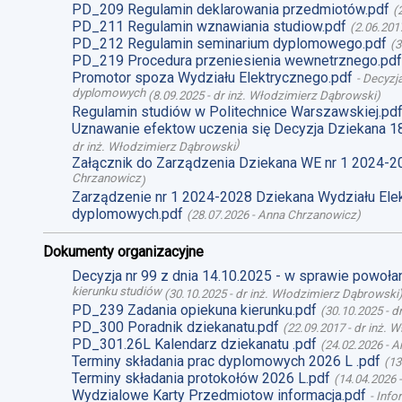
PD_209 Regulamin deklarowania przedmiotów.pdf
(
PD_211 Regulamin wznawiania studiow.pdf
(
2.06.201
PD_212 Regulamin seminarium dyplomowego.pdf
(
3
PD_219 Procedura przeniesienia wewnetrznego.pdf
Promotor spoza Wydziału Elektrycznego.pdf
-
Decyzja
dyplomowych
(
8.09.2025
-
dr inż. Włodzimierz Dąbrowski
)
Regulamin studiów w Politechnice Warszawskiej.pd
Uznawanie efektow uczenia się Decyzja Dziekana 1
)
dr inż. Włodzimierz Dąbrowski
Załącznik do Zarządzenia Dziekana WE nr 1 2024-2
Chrzanowicz
)
Zarządzenie nr 1 2024-2028 Dziekana Wydziału Ele
dyplomowych.pdf
(
28.07.2026
-
Anna Chrzanowicz
)
Dokumenty organizacyjne
Decyzja nr 99 z dnia 14.10.2025 - w sprawie powoł
kierunku studiów
(
30.10.2025
-
dr inż. Włodzimierz Dąbrowski
PD_239 Zadania opiekuna kierunku.pdf
(
30.10.2025
-
d
PD_300 Poradnik dziekanatu.pdf
(
22.09.2017
-
dr inż. 
PD_301.26L Kalendarz dziekanatu .pdf
(
24.02.2026
-
A
Terminy składania prac dyplomowych 2026 L .pdf
(
13
Terminy składania protokołów 2026 L.pdf
(
14.04.2026
Wydzialowe Karty Przedmiotow informacja.pdf
-
Info