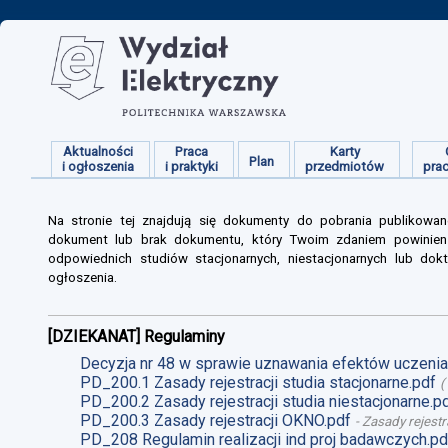
Aktualności
Praca
Karty
Plan
i ogłoszenia
i praktyki
przedmiotów
pra
Na stronie tej znajdują się dokumenty do pobrania publikowan
dokument lub brak dokumentu, który Twoim zdaniem powinien s
odpowiednich studiów stacjonarnych, niestacjonarnych lub dokt
ogłoszenia.
[DZIEKANAT] Regulaminy
Decyzja nr 48 w sprawie uznawania efektów uczenia 
PD_200.1 Zasady rejestracji studia stacjonarne.pdf
(
PD_200.2 Zasady rejestracji studia niestacjonarne.p
PD_200.3 Zasady rejestracji OKNO.pdf
-
Zasady rejestr
PD_208 Regulamin realizacji ind proj badawczych.pd