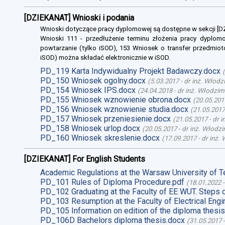
[DZIEKANAT] Wnioski i podania
Wnioski dotyczące pracy dyplomowej są dostępne w sekcji [
Wnioski 111 - przedłużenie terminu złożenia pracy dyplomo
powtarzanie (tylko iSOD), 153 Wniosek o transfer przedmiot
iSOD) można składać elektronicznie w iSOD.
PD_119 Karta Indywidualny Projekt Badawczy.docx
(
PD_150 Wniosek ogolny.docx
(
5.03.2017
-
dr inż. Włodz
PD_154 Wniosek IPS.docx
(
24.04.2018
-
dr inż. Włodzim
PD_155 Wniosek wznowienie obrona.docx
(
20.05.201
PD_156 Wniosek wznowienie studia.docx
(
21.05.2017
PD_157 Wniosek przeniesienie.docx
(
21.05.2017
-
dr 
PD_158 Wniosek urlop.docx
(
20.05.2017
-
dr inż. Włodz
PD_160 Wniosek skreslenie.docx
(
17.09.2017
-
dr inż.
[DZIEKANAT] For English Students
Academic Regulations at the Warsaw University of T
PD_101 Rules of Diploma Procedure.pdf
(
18.01.2022
PD_102 Graduating at the Faculty of EE WUT. Steps 
PD_103 Resumption at the Faculty of Electrical Engi
PD_105 Information on edition of the diploma thesis
PD_106D Bachelors diploma thesis.docx
(
31.05.2017