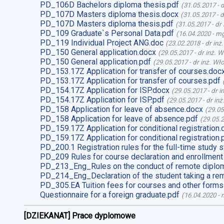
PD_106D Bachelors diploma thesis.pdf
(
31.05.2017
-
d
PD_107D Masters diploma thesis.docx
(
31.05.2017
-
d
PD_107D Masters diploma thesis.pdf
(
31.05.2017
-
dr
PD_109 Graduate`s Personal Data.pdf
(
16.04.2020
-
mg
PD_119 Individual Project ANG.doc
(
23.02.2018
-
dr inż
PD_150 General application.docx
(
29.05.2017
-
dr inż. 
PD_150 General application.pdf
(
29.05.2017
-
dr inż. Wł
PD_153.17Z Application for transfer of courses.doc
PD_153.17Z Application for transfer of courses.pdf
PD_154.17Z Application for ISP.docx
(
29.05.2017
-
dr i
PD_154.17Z Application for ISP.pdf
(
29.05.2017
-
dr in
PD_158 Application for leave of absence.docx
(
29.05
PD_158 Application for leave of absence.pdf
(
29.05.
PD_159.17Z Application for conditional registration.
PD_159.17Z Application for conditional registration.
PD_200.1 Registration rules for the full-time study s
PD_209 Rules for course declaration and enrollment
PD_213_Eng_Rules on the conduct of remote diplom
PD_214_Eng_Declaration of the student taking a re
PD_305.EA Tuition fees for courses and other forms
Questionnaire for a foreign graduate.pdf
(
16.04.2020
-
m
[DZIEKANAT] Prace dyplomowe