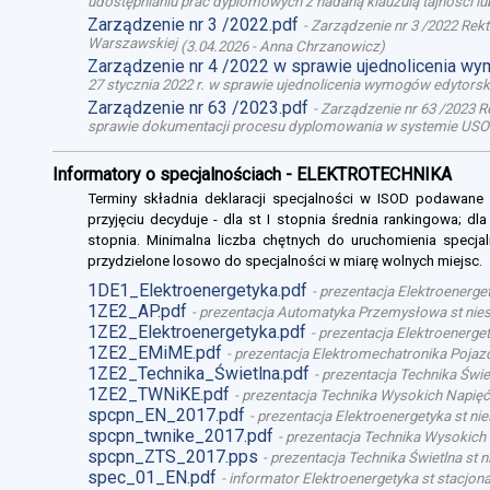
udostępnianiu prac dyplomowych z nadaną klauzulą tajności l
Zarządzenie nr 3 /2022.pdf
-
Zarządzenie nr 3 /2022 Rek
Warszawskiej
(
3.04.2026
-
Anna Chrzanowicz
)
Zarządzenie nr 4 /2022 w sprawie ujednolicenia w
27 stycznia 2022 r. w sprawie ujednolicenia wymogów edytor
Zarządzenie nr 63 /2023.pdf
-
Zarządzenie nr 63 /2023 R
sprawie dokumentacji procesu dyplomowania w systemie USO
Informatory o specjalnościach - ELEKTROTECHNIKA
Terminy składnia deklaracji specjalności w ISOD podawane
przyjęciu decyduje - dla st I stopnia średnia rankingowa; dl
stopnia. Minimalna liczba chętnych do uruchomienia specjal
przydzielone losowo do specjalności w miarę wolnych miejsc.
1DE1_Elektroenergetyka.pdf
-
prezentacja Elektroenerget
1ZE2_AP.pdf
-
prezentacja Automatyka Przemysłowa st niest
1ZE2_Elektroenergetyka.pdf
-
prezentacja Elektroenergety
1ZE2_EMiME.pdf
-
prezentacja Elektromechatronika Pojazd
1ZE2_Technika_Świetlna.pdf
-
prezentacja Technika Świet
1ZE2_TWNiKE.pdf
-
prezentacja Technika Wysokich Napięć 
spcpn_EN_2017.pdf
-
prezentacja Elektroenergetyka st nie
spcpn_twnike_2017.pdf
-
prezentacja Technika Wysokich 
spcpn_ZTS_2017.pps
-
prezentacja Technika Świetlna st n
spec_01_EN.pdf
-
informator Elektroenergetyka st stacjona