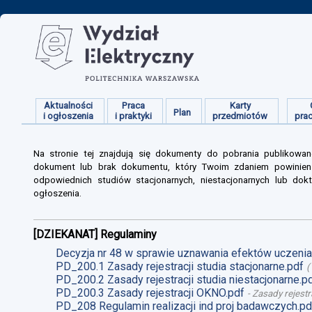
Aktualności
Praca
Karty
Plan
i ogłoszenia
i praktyki
przedmiotów
pra
Na stronie tej znajdują się dokumenty do pobrania publikowan
dokument lub brak dokumentu, który Twoim zdaniem powinien s
odpowiednich studiów stacjonarnych, niestacjonarnych lub dokt
ogłoszenia.
[DZIEKANAT] Regulaminy
Decyzja nr 48 w sprawie uznawania efektów uczenia 
PD_200.1 Zasady rejestracji studia stacjonarne.pdf
(
PD_200.2 Zasady rejestracji studia niestacjonarne.p
PD_200.3 Zasady rejestracji OKNO.pdf
-
Zasady rejestr
PD_208 Regulamin realizacji ind proj badawczych.pd