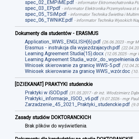
spec_02_EMPiME.pdf
-
informator Ektromechatronika Poj
spec_03_EP.pdf
-
informator Elektronika Przemysłowa st st
spec_05_TSiM.pdf
-
informator Technika Świetlna i Multime
spec_06_TWNiKE.pdf
-
informator Technika Wysokich Nap
Dokumenty dla studentów - ERASMUS
Application_WWS_ENGLISH(6).pdf
(
26.06.2023
-
mgr M
Erasmus - instrukcja dla wyjezdzajacych.pdf
(
22.04.20
Learning Agreement Studia(15).docx
(
12.05.2025
-
mgr 
Learning Agreement Studia_wzór_do_wypełnienia.d
Wniosek skierowanie za granicę WWS-5.pdf
(
12.04.2
Wniosek skierowanie za granicę WWS_wzór.doc
(
10.
[DZIEKANAT] PRAKTYKI studenckie
Praktyki w iSOD.pdf
(
31.05.2017
-
dr inż. Włodzimierz Dąb
Praktyki_informacje_ISOD_v6.pdf
(
9.07.2026
-
mgr Paul
Zarzadzenie_45_2021_Praktyki_studenckie.pdf
(
9.0
Zasady studiów DOKTORANCKICH
Brak plików do wyświetlenia.