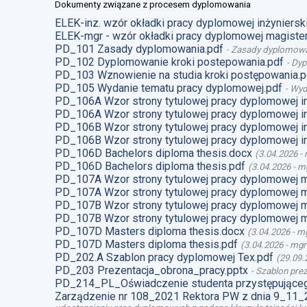
Dokumenty związane z procesem dyplomowania
ELEK-inz. wzór okładki pracy dyplomowej inżynierski
ELEK-mgr - wzór okładki pracy dyplomowej magister
PD_101 Zasady dyplomowania.pdf
-
Zasady dyplomow
PD_102 Dyplomowanie kroki postepowania.pdf
-
Dyp
PD_103 Wznowienie na studia kroki postępowania.p
PD_105 Wydanie tematu pracy dyplomowej.pdf
-
Wyd
PD_106A Wzor strony tytulowej pracy dyplomowej i
PD_106A Wzor strony tytulowej pracy dyplomowej i
PD_106B Wzor strony tytulowej pracy dyplomowej i
PD_106B Wzor strony tytulowej pracy dyplomowej i
PD_106D Bachelors diploma thesis.docx
(
3.04.2026
-
PD_106D Bachelors diploma thesis.pdf
(
3.04.2026
-
mg
PD_107A Wzor strony tytulowej pracy dyplomowej 
PD_107A Wzor strony tytulowej pracy dyplomowej m
PD_107B Wzor strony tytulowej pracy dyplomowej 
PD_107B Wzor strony tytulowej pracy dyplomowej m
PD_107D Masters diploma thesis.docx
(
3.04.2026
-
mg
PD_107D Masters diploma thesis.pdf
(
3.04.2026
-
mgr
PD_202.A Szablon pracy dyplomowej Tex.pdf
(
29.09.
PD_203 Prezentacja_obrona_pracy.pptx
-
Szablon prez
PD_214_PL_Oświadczenie studenta przystępująceg
Zarządzenie nr 108_2021 Rektora PW z dnia 9_11_