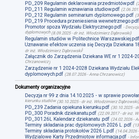
PD_209 Regulamin deklarowania przedmiotów.pdf
(
PD_211 Regulamin wznawiania studiow.pdf
(
2.06.201
PD_212 Regulamin seminarium dyplomowego.pdf
(
3
PD_219 Procedura przeniesienia wewnetrznego.pdf
Promotor spoza Wydziału Elektrycznego.pdf
-
Decyzja
dyplomowych
(
8.09.2025
-
dr inż. Włodzimierz Dąbrowski
)
Regulamin studiów w Politechnice Warszawskiej.pd
Uznawanie efektow uczenia się Decyzja Dziekana 1
)
dr inż. Włodzimierz Dąbrowski
Załącznik do Zarządzenia Dziekana WE nr 1 2024-2
Chrzanowicz
)
Zarządzenie nr 1 2024-2028 Dziekana Wydziału Ele
dyplomowych.pdf
(
28.07.2026
-
Anna Chrzanowicz
)
Dokumenty organizacyjne
Decyzja nr 99 z dnia 14.10.2025 - w sprawie powoł
kierunku studiów
(
30.10.2025
-
dr inż. Włodzimierz Dąbrowski
PD_239 Zadania opiekuna kierunku.pdf
(
30.10.2025
-
d
PD_300 Poradnik dziekanatu.pdf
(
22.09.2017
-
dr inż. 
PD_301.26L Kalendarz dziekanatu .pdf
(
24.02.2026
-
A
Terminy składania prac dyplomowych 2026 L .pdf
(
13
Terminy składania protokołów 2026 L.pdf
(
14.04.2026
Wydzialowe Karty Przedmiotow informacja.pdf
-
Info