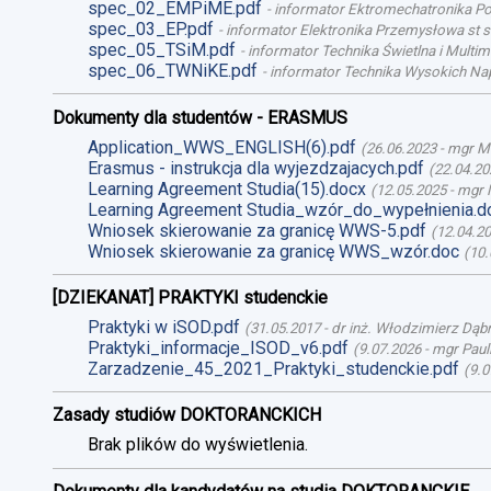
spec_02_EMPiME.pdf
-
informator Ektromechatronika Poj
spec_03_EP.pdf
-
informator Elektronika Przemysłowa st st
spec_05_TSiM.pdf
-
informator Technika Świetlna i Multime
spec_06_TWNiKE.pdf
-
informator Technika Wysokich Nap
Dokumenty dla studentów - ERASMUS
Application_WWS_ENGLISH(6).pdf
(
26.06.2023
-
mgr M
Erasmus - instrukcja dla wyjezdzajacych.pdf
(
22.04.20
Learning Agreement Studia(15).docx
(
12.05.2025
-
mgr 
Learning Agreement Studia_wzór_do_wypełnienia.d
Wniosek skierowanie za granicę WWS-5.pdf
(
12.04.2
Wniosek skierowanie za granicę WWS_wzór.doc
(
10.
[DZIEKANAT] PRAKTYKI studenckie
Praktyki w iSOD.pdf
(
31.05.2017
-
dr inż. Włodzimierz Dąb
Praktyki_informacje_ISOD_v6.pdf
(
9.07.2026
-
mgr Paul
Zarzadzenie_45_2021_Praktyki_studenckie.pdf
(
9.0
Zasady studiów DOKTORANCKICH
Brak plików do wyświetlenia.