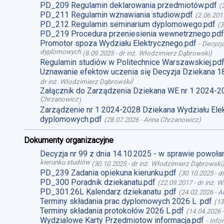
PD_209 Regulamin deklarowania przedmiotów.pdf
(
PD_211 Regulamin wznawiania studiow.pdf
(
2.06.201
PD_212 Regulamin seminarium dyplomowego.pdf
(
3
PD_219 Procedura przeniesienia wewnetrznego.pdf
Promotor spoza Wydziału Elektrycznego.pdf
-
Decyzja
dyplomowych
(
8.09.2025
-
dr inż. Włodzimierz Dąbrowski
)
Regulamin studiów w Politechnice Warszawskiej.pd
Uznawanie efektow uczenia się Decyzja Dziekana 1
)
dr inż. Włodzimierz Dąbrowski
Załącznik do Zarządzenia Dziekana WE nr 1 2024-2
Chrzanowicz
)
Zarządzenie nr 1 2024-2028 Dziekana Wydziału Ele
dyplomowych.pdf
(
28.07.2026
-
Anna Chrzanowicz
)
Dokumenty organizacyjne
Decyzja nr 99 z dnia 14.10.2025 - w sprawie powoł
kierunku studiów
(
30.10.2025
-
dr inż. Włodzimierz Dąbrowski
PD_239 Zadania opiekuna kierunku.pdf
(
30.10.2025
-
d
PD_300 Poradnik dziekanatu.pdf
(
22.09.2017
-
dr inż. 
PD_301.26L Kalendarz dziekanatu .pdf
(
24.02.2026
-
A
Terminy składania prac dyplomowych 2026 L .pdf
(
13
Terminy składania protokołów 2026 L.pdf
(
14.04.2026
Wydzialowe Karty Przedmiotow informacja.pdf
-
Info