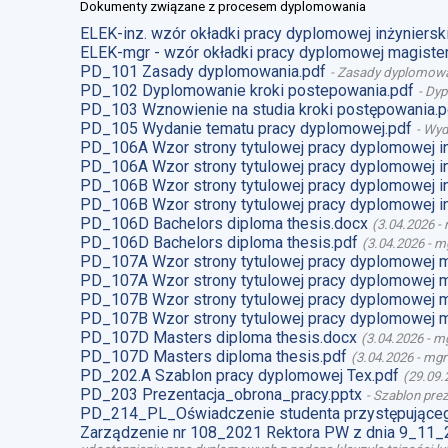
Dokumenty związane z procesem dyplomowania
ELEK-inz. wzór okładki pracy dyplomowej inżynierski
ELEK-mgr - wzór okładki pracy dyplomowej magister
PD_101 Zasady dyplomowania.pdf
-
Zasady dyplomow
PD_102 Dyplomowanie kroki postepowania.pdf
-
Dyp
PD_103 Wznowienie na studia kroki postępowania.p
PD_105 Wydanie tematu pracy dyplomowej.pdf
-
Wyd
PD_106A Wzor strony tytulowej pracy dyplomowej i
PD_106A Wzor strony tytulowej pracy dyplomowej i
PD_106B Wzor strony tytulowej pracy dyplomowej i
PD_106B Wzor strony tytulowej pracy dyplomowej i
PD_106D Bachelors diploma thesis.docx
(
3.04.2026
-
PD_106D Bachelors diploma thesis.pdf
(
3.04.2026
-
mg
PD_107A Wzor strony tytulowej pracy dyplomowej 
PD_107A Wzor strony tytulowej pracy dyplomowej m
PD_107B Wzor strony tytulowej pracy dyplomowej 
PD_107B Wzor strony tytulowej pracy dyplomowej m
PD_107D Masters diploma thesis.docx
(
3.04.2026
-
mg
PD_107D Masters diploma thesis.pdf
(
3.04.2026
-
mgr
PD_202.A Szablon pracy dyplomowej Tex.pdf
(
29.09.
PD_203 Prezentacja_obrona_pracy.pptx
-
Szablon prez
PD_214_PL_Oświadczenie studenta przystępująceg
Zarządzenie nr 108_2021 Rektora PW z dnia 9_11_