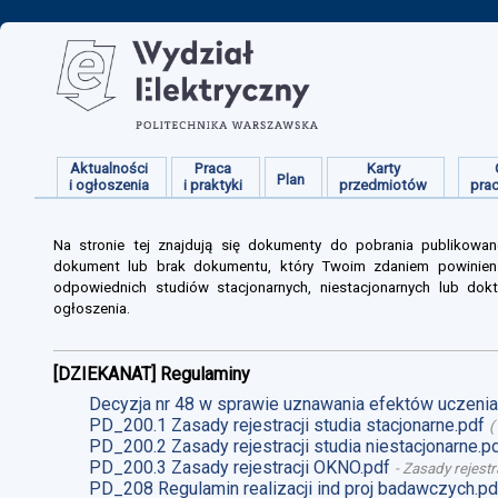
Aktualności
Praca
Karty
Plan
i ogłoszenia
i praktyki
przedmiotów
pra
Na stronie tej znajdują się dokumenty do pobrania publikowan
dokument lub brak dokumentu, który Twoim zdaniem powinien s
odpowiednich studiów stacjonarnych, niestacjonarnych lub dokt
ogłoszenia.
[DZIEKANAT] Regulaminy
Decyzja nr 48 w sprawie uznawania efektów uczenia 
PD_200.1 Zasady rejestracji studia stacjonarne.pdf
(
PD_200.2 Zasady rejestracji studia niestacjonarne.p
PD_200.3 Zasady rejestracji OKNO.pdf
-
Zasady rejestr
PD_208 Regulamin realizacji ind proj badawczych.pd