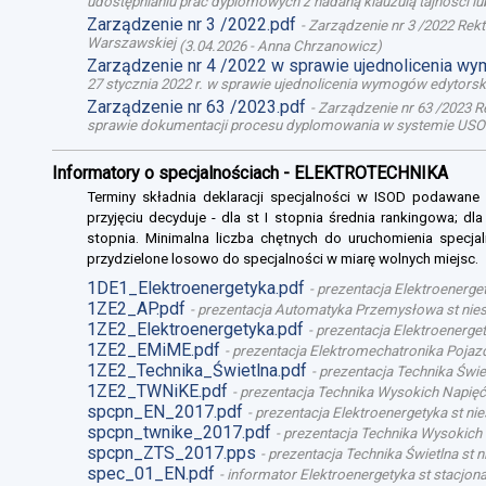
udostępnianiu prac dyplomowych z nadaną klauzulą tajności l
Zarządzenie nr 3 /2022.pdf
-
Zarządzenie nr 3 /2022 Rek
Warszawskiej
(
3.04.2026
-
Anna Chrzanowicz
)
Zarządzenie nr 4 /2022 w sprawie ujednolicenia w
27 stycznia 2022 r. w sprawie ujednolicenia wymogów edytor
Zarządzenie nr 63 /2023.pdf
-
Zarządzenie nr 63 /2023 R
sprawie dokumentacji procesu dyplomowania w systemie USO
Informatory o specjalnościach - ELEKTROTECHNIKA
Terminy składnia deklaracji specjalności w ISOD podawane
przyjęciu decyduje - dla st I stopnia średnia rankingowa; dl
stopnia. Minimalna liczba chętnych do uruchomienia specjal
przydzielone losowo do specjalności w miarę wolnych miejsc.
1DE1_Elektroenergetyka.pdf
-
prezentacja Elektroenerget
1ZE2_AP.pdf
-
prezentacja Automatyka Przemysłowa st niest
1ZE2_Elektroenergetyka.pdf
-
prezentacja Elektroenergety
1ZE2_EMiME.pdf
-
prezentacja Elektromechatronika Pojazd
1ZE2_Technika_Świetlna.pdf
-
prezentacja Technika Świet
1ZE2_TWNiKE.pdf
-
prezentacja Technika Wysokich Napięć 
spcpn_EN_2017.pdf
-
prezentacja Elektroenergetyka st nie
spcpn_twnike_2017.pdf
-
prezentacja Technika Wysokich 
spcpn_ZTS_2017.pps
-
prezentacja Technika Świetlna st n
spec_01_EN.pdf
-
informator Elektroenergetyka st stacjona