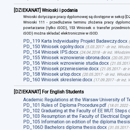
[DZIEKANAT] Wnioski i podania
Wnioski dotyczące pracy dyplomowej są dostępne w sekcji [
Wnioski 111 - przedłużenie terminu złożenia pracy dyplomo
powtarzanie (tylko iSOD), 153 Wniosek o transfer przedmiot
iSOD) można składać elektronicznie w iSOD.
PD_119 Karta Indywidualny Projekt Badawczy.docx
(
PD_150 Wniosek ogolny.docx
(
5.03.2017
-
dr inż. Włodz
PD_154 Wniosek IPS.docx
(
24.04.2018
-
dr inż. Włodzim
PD_155 Wniosek wznowienie obrona.docx
(
20.05.201
PD_156 Wniosek wznowienie studia.docx
(
21.05.2017
PD_157 Wniosek przeniesienie.docx
(
21.05.2017
-
dr 
PD_158 Wniosek urlop.docx
(
20.05.2017
-
dr inż. Włodz
PD_160 Wniosek skreslenie.docx
(
17.09.2017
-
dr inż.
[DZIEKANAT] For English Students
Academic Regulations at the Warsaw University of T
PD_101 Rules of Diploma Procedure.pdf
(
18.01.2022
PD_102 Graduating at the Faculty of EE WUT. Steps 
PD_103 Resumption at the Faculty of Electrical Engi
PD_105 Information on edition of the diploma thesis
PD_106D Bachelors diploma thesis.docx
(
31.05.2017