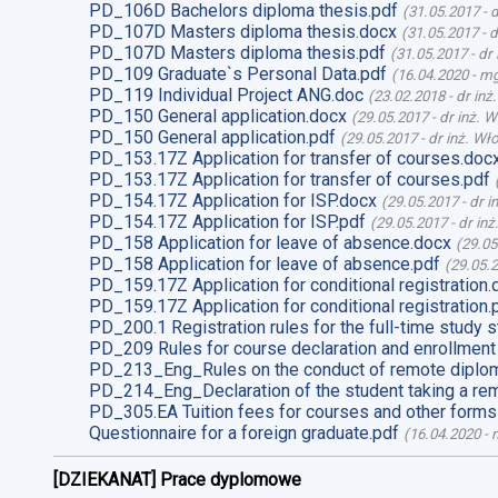
PD_106D Bachelors diploma thesis.pdf
(
31.05.2017
-
d
PD_107D Masters diploma thesis.docx
(
31.05.2017
-
d
PD_107D Masters diploma thesis.pdf
(
31.05.2017
-
dr
PD_109 Graduate`s Personal Data.pdf
(
16.04.2020
-
mg
PD_119 Individual Project ANG.doc
(
23.02.2018
-
dr inż
PD_150 General application.docx
(
29.05.2017
-
dr inż. 
PD_150 General application.pdf
(
29.05.2017
-
dr inż. Wł
PD_153.17Z Application for transfer of courses.doc
PD_153.17Z Application for transfer of courses.pdf
PD_154.17Z Application for ISP.docx
(
29.05.2017
-
dr i
PD_154.17Z Application for ISP.pdf
(
29.05.2017
-
dr in
PD_158 Application for leave of absence.docx
(
29.05
PD_158 Application for leave of absence.pdf
(
29.05.
PD_159.17Z Application for conditional registration.
PD_159.17Z Application for conditional registration.
PD_200.1 Registration rules for the full-time study s
PD_209 Rules for course declaration and enrollment
PD_213_Eng_Rules on the conduct of remote diplom
PD_214_Eng_Declaration of the student taking a re
PD_305.EA Tuition fees for courses and other forms
Questionnaire for a foreign graduate.pdf
(
16.04.2020
-
m
[DZIEKANAT] Prace dyplomowe