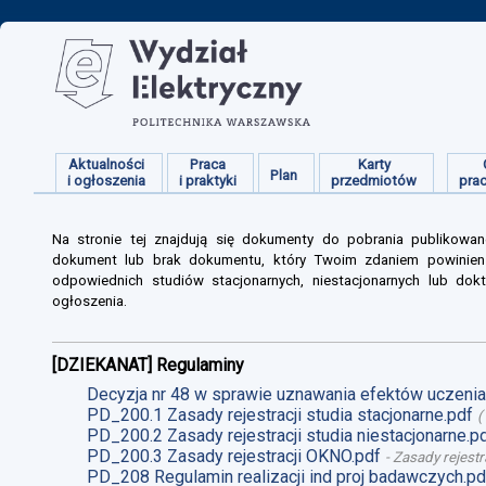
Aktualności
Praca
Karty
Plan
i ogłoszenia
i praktyki
przedmiotów
pra
Na stronie tej znajdują się dokumenty do pobrania publikowan
dokument lub brak dokumentu, który Twoim zdaniem powinien s
odpowiednich studiów stacjonarnych, niestacjonarnych lub dokt
ogłoszenia.
[DZIEKANAT] Regulaminy
Decyzja nr 48 w sprawie uznawania efektów uczenia 
PD_200.1 Zasady rejestracji studia stacjonarne.pdf
(
PD_200.2 Zasady rejestracji studia niestacjonarne.p
PD_200.3 Zasady rejestracji OKNO.pdf
-
Zasady rejestr
PD_208 Regulamin realizacji ind proj badawczych.pd