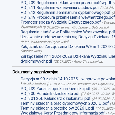
PD_209 Regulamin deklarowania przedmiotów.pdf
(
PD_211 Regulamin wznawiania studiow.pdf
(
2.06.201
PD_212 Regulamin seminarium dyplomowego.pdf
(
3
PD_219 Procedura przeniesienia wewnetrznego.pdf
Promotor spoza Wydziału Elektrycznego.pdf
-
Decyzja
dyplomowych
(
8.09.2025
-
dr inż. Włodzimierz Dąbrowski
)
Regulamin studiów w Politechnice Warszawskiej.pd
Uznawanie efektow uczenia się Decyzja Dziekana 1
)
dr inż. Włodzimierz Dąbrowski
Załącznik do Zarządzenia Dziekana WE nr 1 2024-2
Chrzanowicz
)
Zarządzenie nr 1 2024-2028 Dziekana Wydziału Ele
dyplomowych.pdf
(
28.07.2026
-
Anna Chrzanowicz
)
Dokumenty organizacyjne
Decyzja nr 99 z dnia 14.10.2025 - w sprawie powoł
kierunku studiów
(
30.10.2025
-
dr inż. Włodzimierz Dąbrowski
PD_239 Zadania opiekuna kierunku.pdf
(
30.10.2025
-
d
PD_300 Poradnik dziekanatu.pdf
(
22.09.2017
-
dr inż. 
PD_301.26L Kalendarz dziekanatu .pdf
(
24.02.2026
-
A
Terminy składania prac dyplomowych 2026 L .pdf
(
13
Terminy składania protokołów 2026 L.pdf
(
14.04.2026
Wydzialowe Karty Przedmiotow informacja.pdf
-
Info