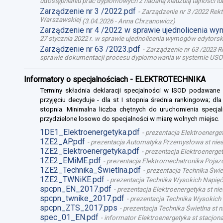
udostępnianiu prac dyplomowych z nadaną klauzulą tajności l
Zarządzenie nr 3 /2022.pdf
-
Zarządzenie nr 3 /2022 Rek
Warszawskiej
(
3.04.2026
-
Anna Chrzanowicz
)
Zarządzenie nr 4 /2022 w sprawie ujednolicenia w
27 stycznia 2022 r. w sprawie ujednolicenia wymogów edytor
Zarządzenie nr 63 /2023.pdf
-
Zarządzenie nr 63 /2023 R
sprawie dokumentacji procesu dyplomowania w systemie USO
Informatory o specjalnościach - ELEKTROTECHNIKA
Terminy składnia deklaracji specjalności w ISOD podawane
przyjęciu decyduje - dla st I stopnia średnia rankingowa; dl
stopnia. Minimalna liczba chętnych do uruchomienia specjal
przydzielone losowo do specjalności w miarę wolnych miejsc.
1DE1_Elektroenergetyka.pdf
-
prezentacja Elektroenerget
1ZE2_AP.pdf
-
prezentacja Automatyka Przemysłowa st niest
1ZE2_Elektroenergetyka.pdf
-
prezentacja Elektroenergety
1ZE2_EMiME.pdf
-
prezentacja Elektromechatronika Pojazd
1ZE2_Technika_Świetlna.pdf
-
prezentacja Technika Świet
1ZE2_TWNiKE.pdf
-
prezentacja Technika Wysokich Napięć 
spcpn_EN_2017.pdf
-
prezentacja Elektroenergetyka st nie
spcpn_twnike_2017.pdf
-
prezentacja Technika Wysokich 
spcpn_ZTS_2017.pps
-
prezentacja Technika Świetlna st n
spec_01_EN.pdf
-
informator Elektroenergetyka st stacjona