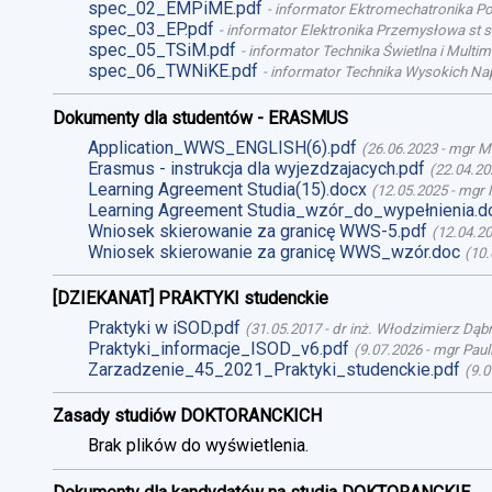
spec_02_EMPiME.pdf
-
informator Ektromechatronika Poj
spec_03_EP.pdf
-
informator Elektronika Przemysłowa st st
spec_05_TSiM.pdf
-
informator Technika Świetlna i Multime
spec_06_TWNiKE.pdf
-
informator Technika Wysokich Nap
Dokumenty dla studentów - ERASMUS
Application_WWS_ENGLISH(6).pdf
(
26.06.2023
-
mgr M
Erasmus - instrukcja dla wyjezdzajacych.pdf
(
22.04.20
Learning Agreement Studia(15).docx
(
12.05.2025
-
mgr 
Learning Agreement Studia_wzór_do_wypełnienia.d
Wniosek skierowanie za granicę WWS-5.pdf
(
12.04.2
Wniosek skierowanie za granicę WWS_wzór.doc
(
10.
[DZIEKANAT] PRAKTYKI studenckie
Praktyki w iSOD.pdf
(
31.05.2017
-
dr inż. Włodzimierz Dąb
Praktyki_informacje_ISOD_v6.pdf
(
9.07.2026
-
mgr Paul
Zarzadzenie_45_2021_Praktyki_studenckie.pdf
(
9.0
Zasady studiów DOKTORANCKICH
Brak plików do wyświetlenia.