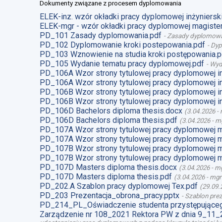
Dokumenty związane z procesem dyplomowania
ELEK-inz. wzór okładki pracy dyplomowej inżynierski
ELEK-mgr - wzór okładki pracy dyplomowej magister
PD_101 Zasady dyplomowania.pdf
-
Zasady dyplomow
PD_102 Dyplomowanie kroki postepowania.pdf
-
Dyp
PD_103 Wznowienie na studia kroki postępowania.p
PD_105 Wydanie tematu pracy dyplomowej.pdf
-
Wyd
PD_106A Wzor strony tytulowej pracy dyplomowej i
PD_106A Wzor strony tytulowej pracy dyplomowej i
PD_106B Wzor strony tytulowej pracy dyplomowej i
PD_106B Wzor strony tytulowej pracy dyplomowej i
PD_106D Bachelors diploma thesis.docx
(
3.04.2026
-
PD_106D Bachelors diploma thesis.pdf
(
3.04.2026
-
mg
PD_107A Wzor strony tytulowej pracy dyplomowej 
PD_107A Wzor strony tytulowej pracy dyplomowej m
PD_107B Wzor strony tytulowej pracy dyplomowej 
PD_107B Wzor strony tytulowej pracy dyplomowej m
PD_107D Masters diploma thesis.docx
(
3.04.2026
-
mg
PD_107D Masters diploma thesis.pdf
(
3.04.2026
-
mgr
PD_202.A Szablon pracy dyplomowej Tex.pdf
(
29.09.
PD_203 Prezentacja_obrona_pracy.pptx
-
Szablon prez
PD_214_PL_Oświadczenie studenta przystępująceg
Zarządzenie nr 108_2021 Rektora PW z dnia 9_11_