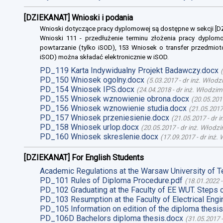
[DZIEKANAT] Wnioski i podania
Wnioski dotyczące pracy dyplomowej są dostępne w sekcji [
Wnioski 111 - przedłużenie terminu złożenia pracy dyplomo
powtarzanie (tylko iSOD), 153 Wniosek o transfer przedmiot
iSOD) można składać elektronicznie w iSOD.
PD_119 Karta Indywidualny Projekt Badawczy.docx
(
PD_150 Wniosek ogolny.docx
(
5.03.2017
-
dr inż. Włodz
PD_154 Wniosek IPS.docx
(
24.04.2018
-
dr inż. Włodzim
PD_155 Wniosek wznowienie obrona.docx
(
20.05.201
PD_156 Wniosek wznowienie studia.docx
(
21.05.2017
PD_157 Wniosek przeniesienie.docx
(
21.05.2017
-
dr 
PD_158 Wniosek urlop.docx
(
20.05.2017
-
dr inż. Włodz
PD_160 Wniosek skreslenie.docx
(
17.09.2017
-
dr inż.
[DZIEKANAT] For English Students
Academic Regulations at the Warsaw University of T
PD_101 Rules of Diploma Procedure.pdf
(
18.01.2022
PD_102 Graduating at the Faculty of EE WUT. Steps 
PD_103 Resumption at the Faculty of Electrical Engi
PD_105 Information on edition of the diploma thesis
PD_106D Bachelors diploma thesis.docx
(
31.05.2017