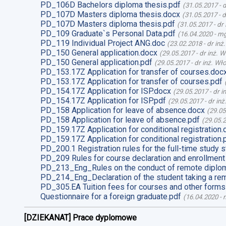
PD_106D Bachelors diploma thesis.pdf
(
31.05.2017
-
d
PD_107D Masters diploma thesis.docx
(
31.05.2017
-
d
PD_107D Masters diploma thesis.pdf
(
31.05.2017
-
dr
PD_109 Graduate`s Personal Data.pdf
(
16.04.2020
-
mg
PD_119 Individual Project ANG.doc
(
23.02.2018
-
dr inż
PD_150 General application.docx
(
29.05.2017
-
dr inż. 
PD_150 General application.pdf
(
29.05.2017
-
dr inż. Wł
PD_153.17Z Application for transfer of courses.doc
PD_153.17Z Application for transfer of courses.pdf
PD_154.17Z Application for ISP.docx
(
29.05.2017
-
dr i
PD_154.17Z Application for ISP.pdf
(
29.05.2017
-
dr in
PD_158 Application for leave of absence.docx
(
29.05
PD_158 Application for leave of absence.pdf
(
29.05.
PD_159.17Z Application for conditional registration.
PD_159.17Z Application for conditional registration.
PD_200.1 Registration rules for the full-time study s
PD_209 Rules for course declaration and enrollment
PD_213_Eng_Rules on the conduct of remote diplom
PD_214_Eng_Declaration of the student taking a re
PD_305.EA Tuition fees for courses and other forms
Questionnaire for a foreign graduate.pdf
(
16.04.2020
-
m
[DZIEKANAT] Prace dyplomowe