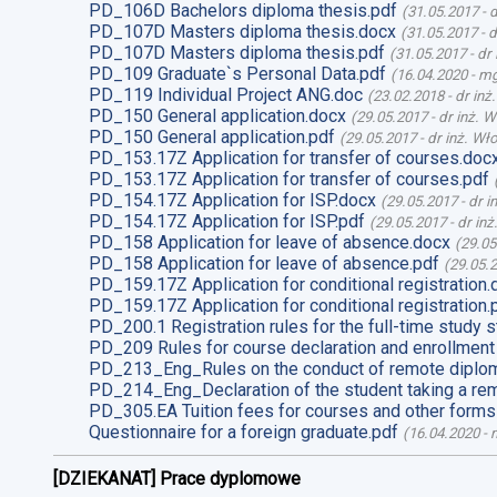
PD_106D Bachelors diploma thesis.pdf
(
31.05.2017
-
d
PD_107D Masters diploma thesis.docx
(
31.05.2017
-
d
PD_107D Masters diploma thesis.pdf
(
31.05.2017
-
dr
PD_109 Graduate`s Personal Data.pdf
(
16.04.2020
-
mg
PD_119 Individual Project ANG.doc
(
23.02.2018
-
dr inż
PD_150 General application.docx
(
29.05.2017
-
dr inż. 
PD_150 General application.pdf
(
29.05.2017
-
dr inż. Wł
PD_153.17Z Application for transfer of courses.doc
PD_153.17Z Application for transfer of courses.pdf
PD_154.17Z Application for ISP.docx
(
29.05.2017
-
dr i
PD_154.17Z Application for ISP.pdf
(
29.05.2017
-
dr in
PD_158 Application for leave of absence.docx
(
29.05
PD_158 Application for leave of absence.pdf
(
29.05.
PD_159.17Z Application for conditional registration.
PD_159.17Z Application for conditional registration.
PD_200.1 Registration rules for the full-time study s
PD_209 Rules for course declaration and enrollment
PD_213_Eng_Rules on the conduct of remote diplom
PD_214_Eng_Declaration of the student taking a re
PD_305.EA Tuition fees for courses and other forms
Questionnaire for a foreign graduate.pdf
(
16.04.2020
-
m
[DZIEKANAT] Prace dyplomowe