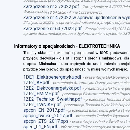
udostępnianiu prac dyplomowych z nadaną klauzulą tajności l
Zarządzenie nr 3 /2022.pdf
-
Zarządzenie nr 3 /2022 Rek
Warszawskiej
(
3.04.2026
-
Anna Chrzanowicz
)
Zarządzenie nr 4 /2022 w sprawie ujednolicenia w
27 stycznia 2022 r. w sprawie ujednolicenia wymogów edytor
Zarządzenie nr 63 /2023.pdf
-
Zarządzenie nr 63 /2023 R
sprawie dokumentacji procesu dyplomowania w systemie USO
Informatory o specjalnościach - ELEKTROTECHNIKA
Terminy składnia deklaracji specjalności w ISOD podawane
przyjęciu decyduje - dla st I stopnia średnia rankingowa; dl
stopnia. Minimalna liczba chętnych do uruchomienia specjal
przydzielone losowo do specjalności w miarę wolnych miejsc.
1DE1_Elektroenergetyka.pdf
-
prezentacja Elektroenerget
1ZE2_AP.pdf
-
prezentacja Automatyka Przemysłowa st niest
1ZE2_Elektroenergetyka.pdf
-
prezentacja Elektroenergety
1ZE2_EMiME.pdf
-
prezentacja Elektromechatronika Pojazd
1ZE2_Technika_Świetlna.pdf
-
prezentacja Technika Świet
1ZE2_TWNiKE.pdf
-
prezentacja Technika Wysokich Napięć 
spcpn_EN_2017.pdf
-
prezentacja Elektroenergetyka st nie
spcpn_twnike_2017.pdf
-
prezentacja Technika Wysokich 
spcpn_ZTS_2017.pps
-
prezentacja Technika Świetlna st n
spec_01_EN.pdf
-
informator Elektroenergetyka st stacjona