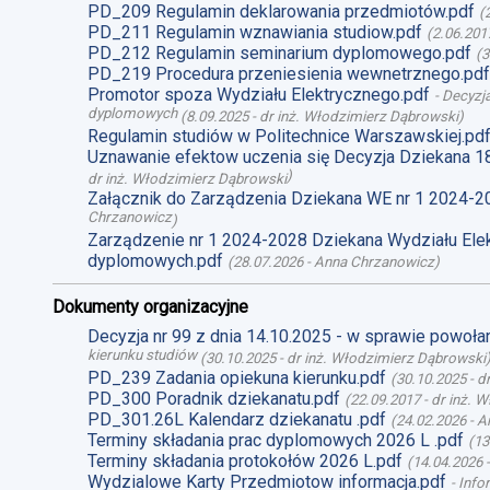
PD_209 Regulamin deklarowania przedmiotów.pdf
(
PD_211 Regulamin wznawiania studiow.pdf
(
2.06.201
PD_212 Regulamin seminarium dyplomowego.pdf
(
3
PD_219 Procedura przeniesienia wewnetrznego.pdf
Promotor spoza Wydziału Elektrycznego.pdf
-
Decyzja
dyplomowych
(
8.09.2025
-
dr inż. Włodzimierz Dąbrowski
)
Regulamin studiów w Politechnice Warszawskiej.pd
Uznawanie efektow uczenia się Decyzja Dziekana 1
)
dr inż. Włodzimierz Dąbrowski
Załącznik do Zarządzenia Dziekana WE nr 1 2024-2
Chrzanowicz
)
Zarządzenie nr 1 2024-2028 Dziekana Wydziału Ele
dyplomowych.pdf
(
28.07.2026
-
Anna Chrzanowicz
)
Dokumenty organizacyjne
Decyzja nr 99 z dnia 14.10.2025 - w sprawie powoł
kierunku studiów
(
30.10.2025
-
dr inż. Włodzimierz Dąbrowski
PD_239 Zadania opiekuna kierunku.pdf
(
30.10.2025
-
d
PD_300 Poradnik dziekanatu.pdf
(
22.09.2017
-
dr inż. 
PD_301.26L Kalendarz dziekanatu .pdf
(
24.02.2026
-
A
Terminy składania prac dyplomowych 2026 L .pdf
(
13
Terminy składania protokołów 2026 L.pdf
(
14.04.2026
Wydzialowe Karty Przedmiotow informacja.pdf
-
Info