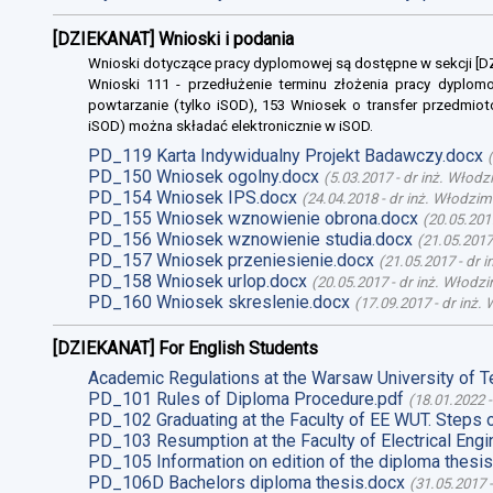
[DZIEKANAT] Wnioski i podania
Wnioski dotyczące pracy dyplomowej są dostępne w sekcji [
Wnioski 111 - przedłużenie terminu złożenia pracy dyplomo
powtarzanie (tylko iSOD), 153 Wniosek o transfer przedmiot
iSOD) można składać elektronicznie w iSOD.
PD_119 Karta Indywidualny Projekt Badawczy.docx
(
PD_150 Wniosek ogolny.docx
(
5.03.2017
-
dr inż. Włodz
PD_154 Wniosek IPS.docx
(
24.04.2018
-
dr inż. Włodzim
PD_155 Wniosek wznowienie obrona.docx
(
20.05.201
PD_156 Wniosek wznowienie studia.docx
(
21.05.2017
PD_157 Wniosek przeniesienie.docx
(
21.05.2017
-
dr 
PD_158 Wniosek urlop.docx
(
20.05.2017
-
dr inż. Włodz
PD_160 Wniosek skreslenie.docx
(
17.09.2017
-
dr inż.
[DZIEKANAT] For English Students
Academic Regulations at the Warsaw University of T
PD_101 Rules of Diploma Procedure.pdf
(
18.01.2022
PD_102 Graduating at the Faculty of EE WUT. Steps 
PD_103 Resumption at the Faculty of Electrical Engi
PD_105 Information on edition of the diploma thesis
PD_106D Bachelors diploma thesis.docx
(
31.05.2017