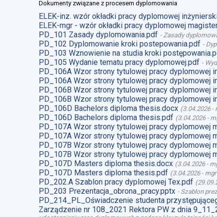
Dokumenty związane z procesem dyplomowania
ELEK-inz. wzór okładki pracy dyplomowej inżynierski
ELEK-mgr - wzór okładki pracy dyplomowej magister
PD_101 Zasady dyplomowania.pdf
-
Zasady dyplomow
PD_102 Dyplomowanie kroki postepowania.pdf
-
Dyp
PD_103 Wznowienie na studia kroki postępowania.p
PD_105 Wydanie tematu pracy dyplomowej.pdf
-
Wyd
PD_106A Wzor strony tytulowej pracy dyplomowej i
PD_106A Wzor strony tytulowej pracy dyplomowej i
PD_106B Wzor strony tytulowej pracy dyplomowej i
PD_106B Wzor strony tytulowej pracy dyplomowej i
PD_106D Bachelors diploma thesis.docx
(
3.04.2026
-
PD_106D Bachelors diploma thesis.pdf
(
3.04.2026
-
mg
PD_107A Wzor strony tytulowej pracy dyplomowej 
PD_107A Wzor strony tytulowej pracy dyplomowej m
PD_107B Wzor strony tytulowej pracy dyplomowej 
PD_107B Wzor strony tytulowej pracy dyplomowej m
PD_107D Masters diploma thesis.docx
(
3.04.2026
-
mg
PD_107D Masters diploma thesis.pdf
(
3.04.2026
-
mgr
PD_202.A Szablon pracy dyplomowej Tex.pdf
(
29.09.
PD_203 Prezentacja_obrona_pracy.pptx
-
Szablon prez
PD_214_PL_Oświadczenie studenta przystępująceg
Zarządzenie nr 108_2021 Rektora PW z dnia 9_11_