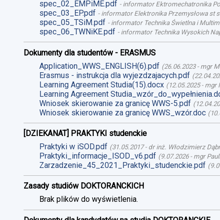
spec_02_EMPiME.pdf
-
informator Ektromechatronika Poj
spec_03_EP.pdf
-
informator Elektronika Przemysłowa st st
spec_05_TSiM.pdf
-
informator Technika Świetlna i Multime
spec_06_TWNiKE.pdf
-
informator Technika Wysokich Nap
Dokumenty dla studentów - ERASMUS
Application_WWS_ENGLISH(6).pdf
(
26.06.2023
-
mgr M
Erasmus - instrukcja dla wyjezdzajacych.pdf
(
22.04.20
Learning Agreement Studia(15).docx
(
12.05.2025
-
mgr 
Learning Agreement Studia_wzór_do_wypełnienia.d
Wniosek skierowanie za granicę WWS-5.pdf
(
12.04.2
Wniosek skierowanie za granicę WWS_wzór.doc
(
10.
[DZIEKANAT] PRAKTYKI studenckie
Praktyki w iSOD.pdf
(
31.05.2017
-
dr inż. Włodzimierz Dąb
Praktyki_informacje_ISOD_v6.pdf
(
9.07.2026
-
mgr Paul
Zarzadzenie_45_2021_Praktyki_studenckie.pdf
(
9.0
Zasady studiów DOKTORANCKICH
Brak plików do wyświetlenia.