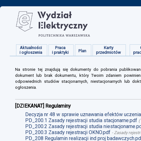
Aktualności
Praca
Karty
Plan
i ogłoszenia
i praktyki
przedmiotów
pra
Na stronie tej znajdują się dokumenty do pobrania publikowan
dokument lub brak dokumentu, który Twoim zdaniem powinien s
odpowiednich studiów stacjonarnych, niestacjonarnych lub dokt
ogłoszenia.
[DZIEKANAT] Regulaminy
Decyzja nr 48 w sprawie uznawania efektów uczenia 
PD_200.1 Zasady rejestracji studia stacjonarne.pdf
(
PD_200.2 Zasady rejestracji studia niestacjonarne.p
PD_200.3 Zasady rejestracji OKNO.pdf
-
Zasady rejestr
PD_208 Regulamin realizacji ind proj badawczych.pd