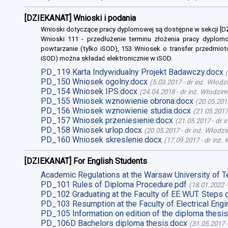
[DZIEKANAT] Wnioski i podania
Wnioski dotyczące pracy dyplomowej są dostępne w sekcji [
Wnioski 111 - przedłużenie terminu złożenia pracy dyplomo
powtarzanie (tylko iSOD), 153 Wniosek o transfer przedmiot
iSOD) można składać elektronicznie w iSOD.
PD_119 Karta Indywidualny Projekt Badawczy.docx
(
PD_150 Wniosek ogolny.docx
(
5.03.2017
-
dr inż. Włodz
PD_154 Wniosek IPS.docx
(
24.04.2018
-
dr inż. Włodzim
PD_155 Wniosek wznowienie obrona.docx
(
20.05.201
PD_156 Wniosek wznowienie studia.docx
(
21.05.2017
PD_157 Wniosek przeniesienie.docx
(
21.05.2017
-
dr 
PD_158 Wniosek urlop.docx
(
20.05.2017
-
dr inż. Włodz
PD_160 Wniosek skreslenie.docx
(
17.09.2017
-
dr inż.
[DZIEKANAT] For English Students
Academic Regulations at the Warsaw University of T
PD_101 Rules of Diploma Procedure.pdf
(
18.01.2022
PD_102 Graduating at the Faculty of EE WUT. Steps 
PD_103 Resumption at the Faculty of Electrical Engi
PD_105 Information on edition of the diploma thesis
PD_106D Bachelors diploma thesis.docx
(
31.05.2017