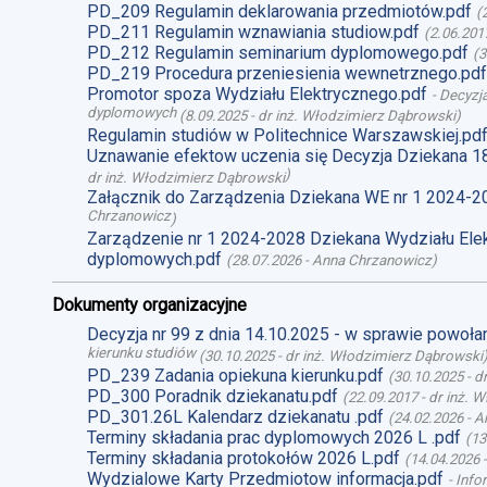
PD_209 Regulamin deklarowania przedmiotów.pdf
(
PD_211 Regulamin wznawiania studiow.pdf
(
2.06.201
PD_212 Regulamin seminarium dyplomowego.pdf
(
3
PD_219 Procedura przeniesienia wewnetrznego.pdf
Promotor spoza Wydziału Elektrycznego.pdf
-
Decyzja
dyplomowych
(
8.09.2025
-
dr inż. Włodzimierz Dąbrowski
)
Regulamin studiów w Politechnice Warszawskiej.pd
Uznawanie efektow uczenia się Decyzja Dziekana 1
)
dr inż. Włodzimierz Dąbrowski
Załącznik do Zarządzenia Dziekana WE nr 1 2024-2
Chrzanowicz
)
Zarządzenie nr 1 2024-2028 Dziekana Wydziału Ele
dyplomowych.pdf
(
28.07.2026
-
Anna Chrzanowicz
)
Dokumenty organizacyjne
Decyzja nr 99 z dnia 14.10.2025 - w sprawie powoł
kierunku studiów
(
30.10.2025
-
dr inż. Włodzimierz Dąbrowski
PD_239 Zadania opiekuna kierunku.pdf
(
30.10.2025
-
d
PD_300 Poradnik dziekanatu.pdf
(
22.09.2017
-
dr inż. 
PD_301.26L Kalendarz dziekanatu .pdf
(
24.02.2026
-
A
Terminy składania prac dyplomowych 2026 L .pdf
(
13
Terminy składania protokołów 2026 L.pdf
(
14.04.2026
Wydzialowe Karty Przedmiotow informacja.pdf
-
Info