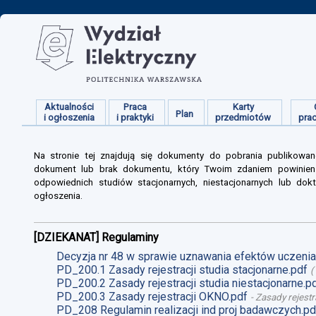
Aktualności
Praca
Karty
Plan
i ogłoszenia
i praktyki
przedmiotów
pra
Na stronie tej znajdują się dokumenty do pobrania publikowan
dokument lub brak dokumentu, który Twoim zdaniem powinien s
odpowiednich studiów stacjonarnych, niestacjonarnych lub dokt
ogłoszenia.
[DZIEKANAT] Regulaminy
Decyzja nr 48 w sprawie uznawania efektów uczenia 
PD_200.1 Zasady rejestracji studia stacjonarne.pdf
(
PD_200.2 Zasady rejestracji studia niestacjonarne.p
PD_200.3 Zasady rejestracji OKNO.pdf
-
Zasady rejestr
PD_208 Regulamin realizacji ind proj badawczych.pd