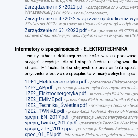
udostępnianiu prac dyplomowych z nadaną klauzulą tajności l
Zarządzenie nr 3 /2022.pdf
-
Zarządzenie nr 3 /2022 Rek
Warszawskiej
(
3.04.2026
-
Anna Chrzanowicz
)
Zarządzenie nr 4 /2022 w sprawie ujednolicenia w
27 stycznia 2022 r. w sprawie ujednolicenia wymogów edytor
Zarządzenie nr 63 /2023.pdf
-
Zarządzenie nr 63 /2023 R
sprawie dokumentacji procesu dyplomowania w systemie USO
Informatory o specjalnościach - ELEKTROTECHNIKA
Terminy składnia deklaracji specjalności w ISOD podawane
przyjęciu decyduje - dla st I stopnia średnia rankingowa; dl
stopnia. Minimalna liczba chętnych do uruchomienia specjal
przydzielone losowo do specjalności w miarę wolnych miejsc.
1DE1_Elektroenergetyka.pdf
-
prezentacja Elektroenerget
1ZE2_AP.pdf
-
prezentacja Automatyka Przemysłowa st niest
1ZE2_Elektroenergetyka.pdf
-
prezentacja Elektroenergety
1ZE2_EMiME.pdf
-
prezentacja Elektromechatronika Pojazd
1ZE2_Technika_Świetlna.pdf
-
prezentacja Technika Świet
1ZE2_TWNiKE.pdf
-
prezentacja Technika Wysokich Napięć 
spcpn_EN_2017.pdf
-
prezentacja Elektroenergetyka st nie
spcpn_twnike_2017.pdf
-
prezentacja Technika Wysokich 
spcpn_ZTS_2017.pps
-
prezentacja Technika Świetlna st n
spec_01_EN.pdf
-
informator Elektroenergetyka st stacjona