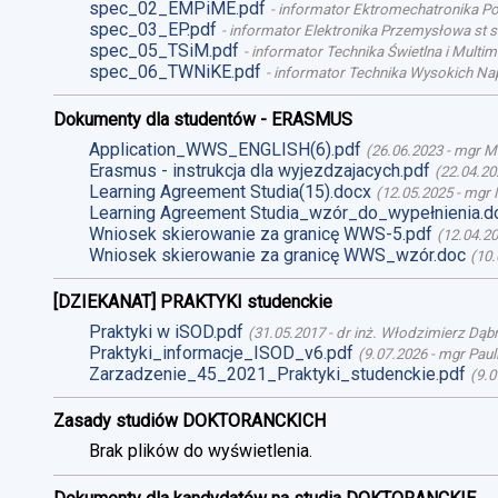
spec_02_EMPiME.pdf
-
informator Ektromechatronika Poj
spec_03_EP.pdf
-
informator Elektronika Przemysłowa st st
spec_05_TSiM.pdf
-
informator Technika Świetlna i Multime
spec_06_TWNiKE.pdf
-
informator Technika Wysokich Nap
Dokumenty dla studentów - ERASMUS
Application_WWS_ENGLISH(6).pdf
(
26.06.2023
-
mgr M
Erasmus - instrukcja dla wyjezdzajacych.pdf
(
22.04.20
Learning Agreement Studia(15).docx
(
12.05.2025
-
mgr 
Learning Agreement Studia_wzór_do_wypełnienia.d
Wniosek skierowanie za granicę WWS-5.pdf
(
12.04.2
Wniosek skierowanie za granicę WWS_wzór.doc
(
10.
[DZIEKANAT] PRAKTYKI studenckie
Praktyki w iSOD.pdf
(
31.05.2017
-
dr inż. Włodzimierz Dąb
Praktyki_informacje_ISOD_v6.pdf
(
9.07.2026
-
mgr Paul
Zarzadzenie_45_2021_Praktyki_studenckie.pdf
(
9.0
Zasady studiów DOKTORANCKICH
Brak plików do wyświetlenia.