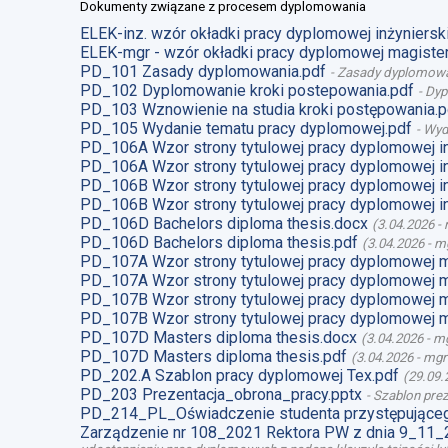
Dokumenty związane z procesem dyplomowania
ELEK-inz. wzór okładki pracy dyplomowej inżynierski
ELEK-mgr - wzór okładki pracy dyplomowej magister
PD_101 Zasady dyplomowania.pdf
-
Zasady dyplomow
PD_102 Dyplomowanie kroki postepowania.pdf
-
Dyp
PD_103 Wznowienie na studia kroki postępowania.p
PD_105 Wydanie tematu pracy dyplomowej.pdf
-
Wyd
PD_106A Wzor strony tytulowej pracy dyplomowej i
PD_106A Wzor strony tytulowej pracy dyplomowej i
PD_106B Wzor strony tytulowej pracy dyplomowej i
PD_106B Wzor strony tytulowej pracy dyplomowej i
PD_106D Bachelors diploma thesis.docx
(
3.04.2026
-
PD_106D Bachelors diploma thesis.pdf
(
3.04.2026
-
mg
PD_107A Wzor strony tytulowej pracy dyplomowej 
PD_107A Wzor strony tytulowej pracy dyplomowej m
PD_107B Wzor strony tytulowej pracy dyplomowej 
PD_107B Wzor strony tytulowej pracy dyplomowej m
PD_107D Masters diploma thesis.docx
(
3.04.2026
-
mg
PD_107D Masters diploma thesis.pdf
(
3.04.2026
-
mgr
PD_202.A Szablon pracy dyplomowej Tex.pdf
(
29.09.
PD_203 Prezentacja_obrona_pracy.pptx
-
Szablon prez
PD_214_PL_Oświadczenie studenta przystępująceg
Zarządzenie nr 108_2021 Rektora PW z dnia 9_11_