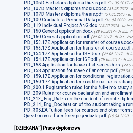
PD_106D Bachelors diploma thesis.pdf
(
31.05.2017
-
d
PD_107D Masters diploma thesis.docx
(
31.05.2017
-
d
PD_107D Masters diploma thesis.pdf
(
31.05.2017
-
dr
PD_109 Graduate`s Personal Data.pdf
(
16.04.2020
-
mg
PD_119 Individual Project ANG.doc
(
23.02.2018
-
dr inż
PD_150 General application.docx
(
29.05.2017
-
dr inż. 
PD_150 General application.pdf
(
29.05.2017
-
dr inż. Wł
PD_153.17Z Application for transfer of courses.doc
PD_153.17Z Application for transfer of courses.pdf
PD_154.17Z Application for ISP.docx
(
29.05.2017
-
dr i
PD_154.17Z Application for ISP.pdf
(
29.05.2017
-
dr in
PD_158 Application for leave of absence.docx
(
29.05
PD_158 Application for leave of absence.pdf
(
29.05.
PD_159.17Z Application for conditional registration.
PD_159.17Z Application for conditional registration.
PD_200.1 Registration rules for the full-time study s
PD_209 Rules for course declaration and enrollment
PD_213_Eng_Rules on the conduct of remote diplom
PD_214_Eng_Declaration of the student taking a re
PD_305.EA Tuition fees for courses and other forms
Questionnaire for a foreign graduate.pdf
(
16.04.2020
-
m
[DZIEKANAT] Prace dyplomowe