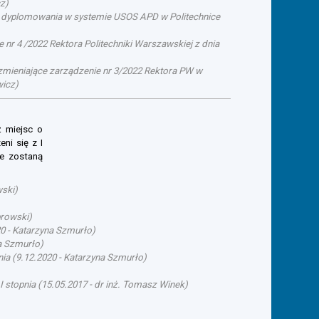
cz
)
su dyplomowania w systemie USOS APD w Politechnice
 nr 4 /2022 Rektora Politechniki Warszawskiej z dnia
. zmieniające zarządzenie nr 3/2022 Rektora PW w
wicz
)
ż miejsc o
ni się z I
ie zostaną
wski
)
browski
)
20
-
Katarzyna Szmurło
)
a Szmurło
)
nia
(
9.12.2020
-
Katarzyna Szmurło
)
I stopnia
(
15.05.2017
-
dr inż. Tomasz Winek
)