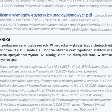
ą tajności lub utajnionych prac dyplomowych
(
17.11.2021
-
Anna Chrzanowi
 3 /2022 Rektora Politechniki Warszawskiej w sprawie dokumentacji proce
olicenia wymogów edytorskich prac dyplomowych.pdf
-
Zarządzenie
mogów edytorskich prac dyplomowych
(
3.04.2026
-
Anna Chrzanowicz
)
r 63 /2023 Rektora Politechniki Warszawskiej z dnia 25 października 2023 r
ystemie USOS APD w Politechnice Warszawskiej
(
3.04.2026
-
Anna Chrzano
CHNIKA
SOD podawane są w ogłoszeniach. W wypadku większej liczby chętnych ni
nkingowa; dla st II średnia z I stopnia studiów oraz zgodność efektów ucze
enia specjalnosci wynosi 12. Osoby, ktore nie złożą deklaracji w termin
nych miejsc.
lektroenergetyka st stacjonarne I st
(
13.11.2025
-
dr inż. Włodzimierz Dąbro
owa st niestacjonarne II stopnia
(
9.12.2020
-
Katarzyna Szmurło
)
ektroenergetyka st niestacjonarne II st
(
12.11.2025
-
dr inż. Włodzimierz Dą
onika Pojazdów i Maszyny Elektryczne st niestacjonarne II stopnia
(
9.12.20
echnika Świetlna i Multimedialna st niestacjonarne II st
(
9.12.2020
-
Katarzyn
okich Napięć i Kompatybilność Elektromagnetyczna st niestacjonarne II stop
getyka st niestacjonarne I stopnia
(
15.05.2017
-
dr inż. Tomasz Winek
)
ka Wysokich Napięć i Kompatybilność Elektromagnetyczna st niestacjonarne 
Świetlna st niestacjonarne I stopnia
(
15.05.2017
-
dr inż. Tomasz Winek
)
a st stacjonarne I st
(
21.11.2016
-
dr inż. Włodzimierz Dąbrowski
)