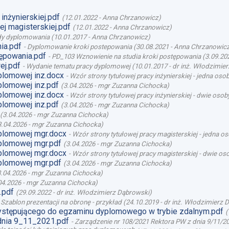
inżynierskiej.pdf
(
12.01.2022
-
Anna Chrzanowicz
)
j magisterskiej.pdf
(
12.01.2022
-
Anna Chrzanowicz
)
y dyplomowania
(
10.01.2017
-
Anna Chrzanowicz
)
ia.pdf
-
Dyplomowanie kroki postepowania
(
30.08.2021
-
Anna Chrzanowic
ępowania.pdf
-
PD_103 Wznowienie na studia kroki postępowania
(
3.09.20
ej.pdf
-
Wydanie tematu pracy dyplomowej
(
10.01.2017
-
dr inż. Włodzimie
plomowej inz.docx
-
Wzór strony tytułowej pracy inżynierskiej - jedna oso
plomowej inz.pdf
(
3.04.2026
-
mgr Zuzanna Cichocka
)
plomowej inz.docx
-
Wzór strony tytułowej pracy inżynierskiej - dwie osob
plomowej inz.pdf
(
3.04.2026
-
mgr Zuzanna Cichocka
)
(
3.04.2026
-
mgr Zuzanna Cichocka
)
3.04.2026
-
mgr Zuzanna Cichocka
)
plomowej mgr.docx
-
Wzór strony tytułowej pracy magisterskiej - jedna o
plomowej mgr.pdf
(
3.04.2026
-
mgr Zuzanna Cichocka
)
plomowej mgr.docx
-
Wzór strony tytułowej pracy magisterskiej - dwie os
plomowej mgr.pdf
(
3.04.2026
-
mgr Zuzanna Cichocka
)
3.04.2026
-
mgr Zuzanna Cichocka
)
04.2026
-
mgr Zuzanna Cichocka
)
.pdf
(
29.09.2022
-
dr inż. Włodzimierz Dąbrowski
)
-
Szablon prezentacji na obronę - przykład
(
24.10.2019
-
dr inż. Włodzimierz 
stępującego do egzaminu dyplomowego w trybie zdalnym.pdf
(
dnia 9_11_2021.pdf
-
Zarządzenie nr 108/2021 Rektora PW z dnia 9/11/20