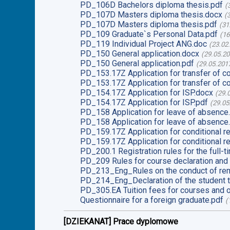
PD_106D Bachelors diploma thesis.pdf
(
PD_107D Masters diploma thesis.docx
(
PD_107D Masters diploma thesis.pdf
(
31
PD_109 Graduate`s Personal Data.pdf
(
16
PD_119 Individual Project ANG.doc
(
23.02
PD_150 General application.docx
(
29.05.2
PD_150 General application.pdf
(
29.05.201
PD_153.17Z Application for transfer of c
PD_153.17Z Application for transfer of c
PD_154.17Z Application for ISP.docx
(
29.
PD_154.17Z Application for ISP.pdf
(
29.05
PD_158 Application for leave of absence
PD_158 Application for leave of absence
PD_159.17Z Application for conditional re
PD_159.17Z Application for conditional re
PD_200.1 Registration rules for the full-t
PD_209 Rules for course declaration and 
PD_213_Eng_Rules on the conduct of rem
PD_214_Eng_Declaration of the student t
PD_305.EA Tuition fees for courses and o
Questionnaire for a foreign graduate.pdf
(
[DZIEKANAT] Prace dyplomowe