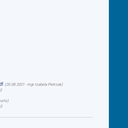
df
(
20.08.2021
-
mgr Izabela Pietrzak
)
i
)
urło
)
i
)