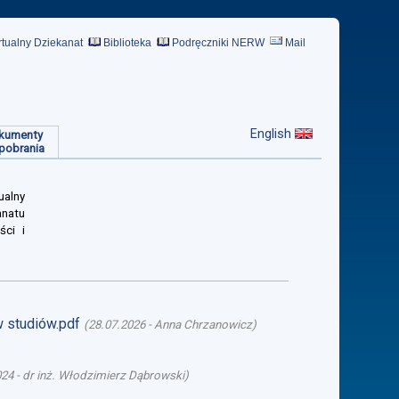
rtualny Dziekanat
Biblioteka
Podręczniki NERW
Mail
English
kumenty
pobrania
ualny
anatu
ści i
w studiów.pdf
(
28.07.2026
-
Anna Chrzanowicz
)
024
-
dr inż. Włodzimierz Dąbrowski
)