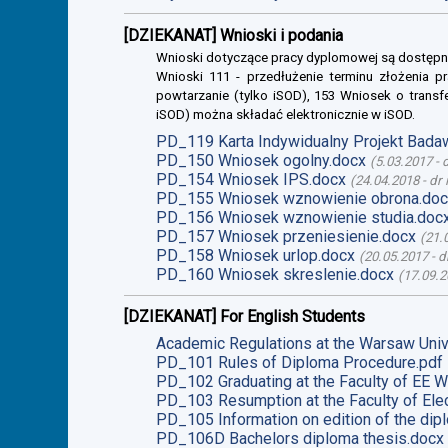
[DZIEKANAT] Wnioski i podania
Wnioski dotyczące pracy dyplomowej są dostępn
Wnioski 111 - przedłużenie terminu złożenia p
powtarzanie (tylko iSOD), 153 Wniosek o transf
iSOD) można składać elektronicznie w iSOD.
PD_119 Karta Indywidualny Projekt Bada
PD_150 Wniosek ogolny.docx
(
5.03.2017
-
PD_154 Wniosek IPS.docx
(
24.04.2018
-
dr 
PD_155 Wniosek wznowienie obrona.doc
PD_156 Wniosek wznowienie studia.doc
PD_157 Wniosek przeniesienie.docx
(
21.
PD_158 Wniosek urlop.docx
(
20.05.2017
-
d
PD_160 Wniosek skreslenie.docx
(
17.09.2
[DZIEKANAT] For English Students
Academic Regulations at the Warsaw Univ
PD_101 Rules of Diploma Procedure.pdf
PD_102 Graduating at the Faculty of EE W
PD_103 Resumption at the Faculty of Elec
PD_105 Information on edition of the dip
PD_106D Bachelors diploma thesis.docx