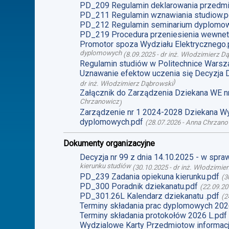
PD_209 Regulamin deklarowania przedmi
PD_211 Regulamin wznawiania studiow.p
PD_212 Regulamin seminarium dyplomo
PD_219 Procedura przeniesienia wewnet
Promotor spoza Wydziału Elektrycznego.
dyplomowych
(
8.09.2025
-
dr inż. Włodzimierz D
Regulamin studiów w Politechnice Warsz
Uznawanie efektow uczenia się Decyzja 
)
dr inż. Włodzimierz Dąbrowski
Załącznik do Zarządzenia Dziekana WE n
Chrzanowicz
)
Zarządzenie nr 1 2024-2028 Dziekana Wy
dyplomowych.pdf
(
28.07.2026
-
Anna Chrzano
Dokumenty organizacyjne
Decyzja nr 99 z dnia 14.10.2025 - w spr
kierunku studiów
(
30.10.2025
-
dr inż. Włodzimie
PD_239 Zadania opiekuna kierunku.pdf
(
3
PD_300 Poradnik dziekanatu.pdf
(
22.09.20
PD_301.26L Kalendarz dziekanatu .pdf
(
2
Terminy składania prac dyplomowych 2026
Terminy składania protokołów 2026 L.pdf
Wydzialowe Karty Przedmiotow informacj