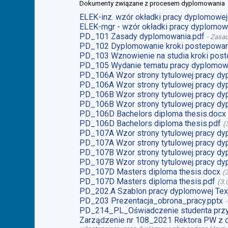
Dokumenty związane z procesem dyplomowania
ELEK-inz. wzór okładki pracy dyplomowej 
ELEK-mgr - wzór okładki pracy dyplomowe
PD_101 Zasady dyplomowania.pdf
-
Zasad
PD_102 Dyplomowanie kroki postepowan
PD_103 Wznowienie na studia kroki post
PD_105 Wydanie tematu pracy dyplomow
PD_106A Wzor strony tytulowej pracy dy
PD_106A Wzor strony tytulowej pracy dy
PD_106B Wzor strony tytulowej pracy dy
PD_106B Wzor strony tytulowej pracy dy
PD_106D Bachelors diploma thesis.docx
PD_106D Bachelors diploma thesis.pdf
(
PD_107A Wzor strony tytulowej pracy dy
PD_107A Wzor strony tytulowej pracy dy
PD_107B Wzor strony tytulowej pracy dy
PD_107B Wzor strony tytulowej pracy dy
PD_107D Masters diploma thesis.docx
(
PD_107D Masters diploma thesis.pdf
(
3.
PD_202.A Szablon pracy dyplomowej Tex
PD_203 Prezentacja_obrona_pracy.pptx
PD_214_PL_Oświadczenie studenta przy
Zarządzenie nr 108_2021 Rektora PW z 