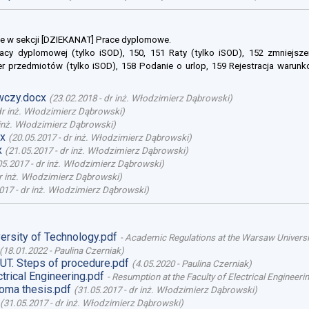
e w sekcji [DZIEKANAT] Prace dyplomowe.
racy dyplomowej (tylko iSOD), 150, 151 Raty (tylko iSOD), 152 zmniejsze
er przedmiotów (tylko iSOD), 158 Podanie o urlop, 159 Rejestracja warunk
wczy.docx
(
23.02.2018
-
dr inż. Włodzimierz Dąbrowski
)
dr inż. Włodzimierz Dąbrowski
)
inż. Włodzimierz Dąbrowski
)
x
(
20.05.2017
-
dr inż. Włodzimierz Dąbrowski
)
x
(
21.05.2017
-
dr inż. Włodzimierz Dąbrowski
)
05.2017
-
dr inż. Włodzimierz Dąbrowski
)
r inż. Włodzimierz Dąbrowski
)
017
-
dr inż. Włodzimierz Dąbrowski
)
ersity of Technology.pdf
-
Academic Regulations at the Warsaw Universi
(
18.01.2022
-
Paulina Czerniak
)
UT. Steps of procedure.pdf
(
4.05.2020
-
Paulina Czerniak
)
trical Engineering.pdf
-
Resumption at the Faculty of Electrical Engineeri
loma thesis.pdf
(
31.05.2017
-
dr inż. Włodzimierz Dąbrowski
)
(
31.05.2017
-
dr inż. Włodzimierz Dąbrowski
)