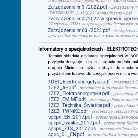
udostępnianiu prac dyplomowych z nadaną klauzul
Zarządzenie nr 3 /2022.pdf
-
Zarządzenie nr
Warszawskiej
(
3.04.2026
-
Anna Chrzanowicz
)
Zarządzenie nr 4 /2022 w sprawie ujedn
27 stycznia 2022 r. w sprawie ujednolicenia wy
Zarządzenie nr 63 /2023.pdf
-
Zarządzenie n
sprawie dokumentacji procesu dyplomowania w s
Informatory o specjalnościach - ELEKTROTE
Terminy składnia deklaracji specjalności w I
przyjęciu decyduje - dla st I stopnia średnia ra
stopnia. Minimalna liczba chętnych do uruchomi
przydzielone losowo do specjalności w miarę wol
1DE1_Elektroenergetyka.pdf
-
prezentacja E
1ZE2_AP.pdf
-
prezentacja Automatyka Przemysł
1ZE2_Elektroenergetyka.pdf
-
prezentacja El
1ZE2_EMiME.pdf
-
prezentacja Elektromechatr
1ZE2_Technika_Świetlna.pdf
-
prezentacja T
1ZE2_TWNiKE.pdf
-
prezentacja Technika Wys
spcpn_EN_2017.pdf
-
prezentacja Elektroener
spcpn_twnike_2017.pdf
-
prezentacja Techni
spcpn_ZTS_2017.pps
-
prezentacja Technika 
spec_01_EN.pdf
-
informator Elektroenergetyk