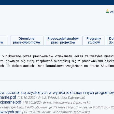
Wi
Obronione
Propozycje tematów
Programy
Do
ów
prace dyplomowe
prac i projektów
studiów
do 
 publikowane przez pracowników dziekanatu. Jeżeli zauważyłeś nieakt
m powinien się tutaj znajdować skontaktuj się z pracownikami dziek
ych lub doktoranckich. Dane kontaktowe znajdziesz na karcie Aktualno
ów uczenia się uzyskanych w wyniku realizacji innych programó
narne.pdf
(
18.10.2020
-
dr inż. Włodzimierz Dąbrowski
)
cjonarne.pdf
(
18.10.2020
-
dr inż. Włodzimierz Dąbrowski
)
asady rejestracji OKNO obowiązuje dla rejestracji od września 2022
(
13.05.2
dawczych.pdf
(
13.10.2018
-
dr inż. Włodzimierz Dąbrowski
)