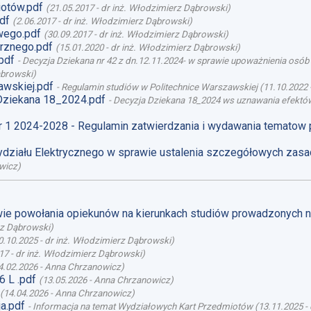
otów.pdf
(
21.05.2017
-
dr inż. Włodzimierz Dąbrowski
)
df
(
2.06.2017
-
dr inż. Włodzimierz Dąbrowski
)
wego.pdf
(
30.09.2017
-
dr inż. Włodzimierz Dąbrowski
)
rznego.pdf
(
15.01.2020
-
dr inż. Włodzimierz Dąbrowski
)
pdf
-
Decyzja Dziekana nr 42 z dn.12.11.2024- w sprawie upoważnienia osó
ąbrowski
)
awskiej.pdf
-
Regulamin studiów w Politechnice Warszawskiej
(
11.10.2022
Dziekana 18_2024.pdf
-
Decyzja Dziekana 18_2024 ws uznawania efektów
r 1 2024-2028 - Regulamin zatwierdzania i wydawania tematow
działu Elektrycznego w sprawie ustalenia szczegółowych zasa
wicz
)
awie powołania opiekunów na kierunkach studiów prowadzonych 
rz Dąbrowski
)
0.10.2025
-
dr inż. Włodzimierz Dąbrowski
)
17
-
dr inż. Włodzimierz Dąbrowski
)
4.02.2026
-
Anna Chrzanowicz
)
 L .pdf
(
13.05.2026
-
Anna Chrzanowicz
)
(
14.04.2026
-
Anna Chrzanowicz
)
a.pdf
-
Informacja na temat Wydziałowych Kart Przedmiotów
(
13.11.2025
-