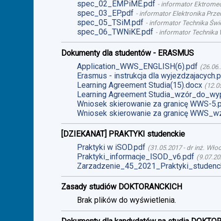
spec_02_EMPiME.pdf
-
informator Ektromech
spec_03_EP.pdf
-
informator Elektronika Prze
spec_05_TSiM.pdf
-
informator Technika Świet
spec_06_TWNiKE.pdf
-
informator Technika 
Dokumenty dla studentów - ERASMUS
Application_WWS_ENGLISH(6).pdf
(
26.06
Erasmus - instrukcja dla wyjezdzajacych.
Learning Agreement Studia(15).docx
(
12.0
Learning Agreement Studia_wzór_do_wyp
Wniosek skierowanie za granicę WWS-5.
Wniosek skierowanie za granicę WWS_wz
[DZIEKANAT] PRAKTYKI studenckie
Praktyki w iSOD.pdf
(
31.05.2017
-
dr inż. Wło
Praktyki_informacje_ISOD_v6.pdf
(
9.07.20
Zarzadzenie_45_2021_Praktyki_studenck
Zasady studiów DOKTORANCKICH
Brak plików do wyświetlenia.