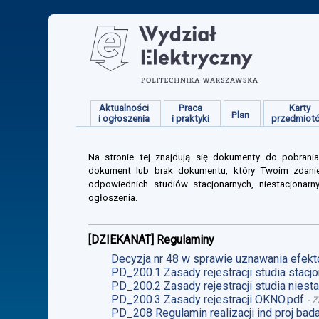
Aktualności
Praca
Karty
Plan
i ogłoszenia
i praktyki
przedmiot
Na stronie tej znajdują się dokumenty do pobrania
dokument lub brak dokumentu, który Twoim zdanie
odpowiednich studiów stacjonarnych, niestacjonarn
ogłoszenia.
[DZIEKANAT] Regulaminy
Decyzja nr 48 w sprawie uznawania efekt
PD_200.1 Zasady rejestracji studia stacjo
PD_200.2 Zasady rejestracji studia niesta
PD_200.3 Zasady rejestracji OKNO.pdf
-
Z
PD_208 Regulamin realizacji ind proj ba