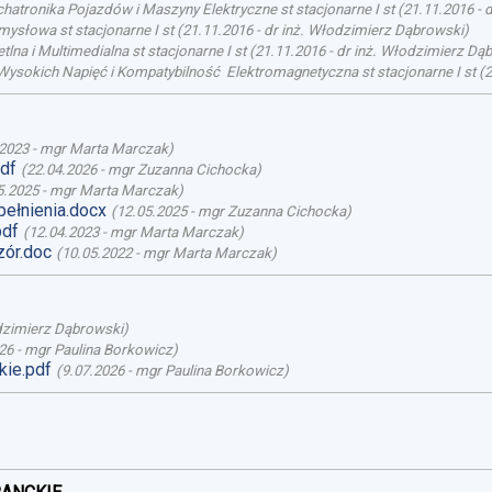
atronika Pojazdów i Maszyny Elektryczne st stacjonarne I st
(
21.11.2016
-
d
mysłowa st stacjonarne I st
(
21.11.2016
-
dr inż. Włodzimierz Dąbrowski
)
lna i Multimedialna st stacjonarne I st
(
21.11.2016
-
dr inż. Włodzimierz Dą
Wysokich Napięć i Kompatybilność Elektromagnetyczna st stacjonarne I st
(
2
.2023
-
mgr Marta Marczak
)
pdf
(
22.04.2026
-
mgr Zuzanna Cichocka
)
5.2025
-
mgr Marta Marczak
)
ełnienia.docx
(
12.05.2025
-
mgr Zuzanna Cichocka
)
pdf
(
12.04.2023
-
mgr Marta Marczak
)
ór.doc
(
10.05.2022
-
mgr Marta Marczak
)
dzimierz Dąbrowski
)
26
-
mgr Paulina Borkowicz
)
ie.pdf
(
9.07.2026
-
mgr Paulina Borkowicz
)