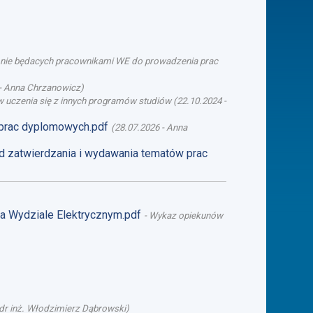
b nie będacych pracownikami WE do prowadzenia prac
-
Anna Chrzanowicz
)
 uczenia się z innych programów studiów
(
22.10.2024
-
 prac dyplomowych.pdf
(
28.07.2026
-
Anna
d zatwierdzania i wydawania tematów prac
na Wydziale Elektrycznym.pdf
-
Wykaz opiekunów
dr inż. Włodzimierz Dąbrowski
)