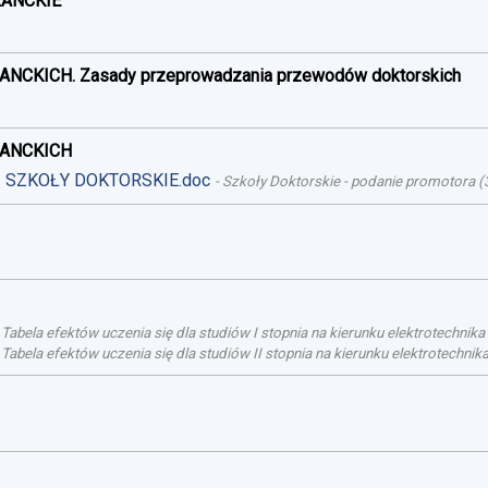
RANCKIE
ANCKICH. Zasady przeprowadzania przewodów doktorskich
RANCKICH
 - SZKOŁY DOKTORSKIE.doc
-
Szkoły Doktorskie - podanie promotora
(
-
Tabela efektów uczenia się dla studiów I stopnia na kierunku elektrotechnik
-
Tabela efektów uczenia się dla studiów II stopnia na kierunku elektrotechni