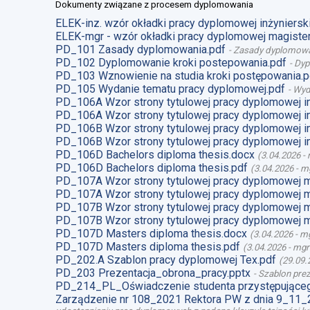
Dokumenty związane z procesem dyplomowania
ELEK-inz. wzór okładki pracy dyplomowej inżynierski
ELEK-mgr - wzór okładki pracy dyplomowej magister
PD_101 Zasady dyplomowania.pdf
-
Zasady dyplomow
PD_102 Dyplomowanie kroki postepowania.pdf
-
Dyp
PD_103 Wznowienie na studia kroki postępowania.p
PD_105 Wydanie tematu pracy dyplomowej.pdf
-
Wyd
PD_106A Wzor strony tytulowej pracy dyplomowej i
PD_106A Wzor strony tytulowej pracy dyplomowej i
PD_106B Wzor strony tytulowej pracy dyplomowej i
PD_106B Wzor strony tytulowej pracy dyplomowej i
PD_106D Bachelors diploma thesis.docx
(
3.04.2026
-
PD_106D Bachelors diploma thesis.pdf
(
3.04.2026
-
mg
PD_107A Wzor strony tytulowej pracy dyplomowej 
PD_107A Wzor strony tytulowej pracy dyplomowej m
PD_107B Wzor strony tytulowej pracy dyplomowej 
PD_107B Wzor strony tytulowej pracy dyplomowej m
PD_107D Masters diploma thesis.docx
(
3.04.2026
-
mg
PD_107D Masters diploma thesis.pdf
(
3.04.2026
-
mgr
PD_202.A Szablon pracy dyplomowej Tex.pdf
(
29.09.
PD_203 Prezentacja_obrona_pracy.pptx
-
Szablon prez
PD_214_PL_Oświadczenie studenta przystępująceg
Zarządzenie nr 108_2021 Rektora PW z dnia 9_11_