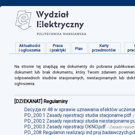
Aktualności
Praca
Karty
Plan
i ogłoszenia
i praktyki
przedmiotów
pra
Na stronie tej znajdują się dokumenty do pobrania publikowan
dokument lub brak dokumentu, który Twoim zdaniem powinien s
odpowiednich studiów stacjonarnych, niestacjonarnych lub dokt
ogłoszenia.
[DZIEKANAT] Regulaminy
Decyzja nr 48 w sprawie uznawania efektów uczenia 
PD_200.1 Zasady rejestracji studia stacjonarne.pdf
(
PD_200.2 Zasady rejestracji studia niestacjonarne.p
PD_200.3 Zasady rejestracji OKNO.pdf
-
Zasady rejestr
PD_208 Regulamin realizacji ind proj badawczych.pd