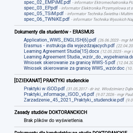
spec_02_EMPiME.pdf
-
informator Ektromechatronika Poj
spec_03_EP.pdf
-
informator Elektronika Przemysłowa st st
spec_05_TSiM.pdf
-
informator Technika Świetlna i Multime
spec_06_TWNiKE.pdf
-
informator Technika Wysokich Nap
Dokumenty dla studentów - ERASMUS
Application_WWS_ENGLISH(6).pdf
(
26.06.2023
-
mgr M
Erasmus - instrukcja dla wyjezdzajacych.pdf
(
22.04.20
Learning Agreement Studia(15).docx
(
12.05.2025
-
mgr 
Learning Agreement Studia_wzór_do_wypełnienia.d
Wniosek skierowanie za granicę WWS-5.pdf
(
12.04.2
Wniosek skierowanie za granicę WWS_wzór.doc
(
10.
[DZIEKANAT] PRAKTYKI studenckie
Praktyki w iSOD.pdf
(
31.05.2017
-
dr inż. Włodzimierz Dąb
Praktyki_informacje_ISOD_v6.pdf
(
9.07.2026
-
mgr Paul
Zarzadzenie_45_2021_Praktyki_studenckie.pdf
(
9.0
Zasady studiów DOKTORANCKICH
Brak plików do wyświetlenia.