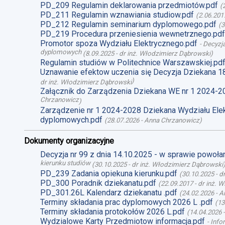
PD_209 Regulamin deklarowania przedmiotów.pdf
(
PD_211 Regulamin wznawiania studiow.pdf
(
2.06.201
PD_212 Regulamin seminarium dyplomowego.pdf
(
3
PD_219 Procedura przeniesienia wewnetrznego.pdf
Promotor spoza Wydziału Elektrycznego.pdf
-
Decyzja
dyplomowych
(
8.09.2025
-
dr inż. Włodzimierz Dąbrowski
)
Regulamin studiów w Politechnice Warszawskiej.pd
Uznawanie efektow uczenia się Decyzja Dziekana 1
)
dr inż. Włodzimierz Dąbrowski
Załącznik do Zarządzenia Dziekana WE nr 1 2024-2
Chrzanowicz
)
Zarządzenie nr 1 2024-2028 Dziekana Wydziału Ele
dyplomowych.pdf
(
28.07.2026
-
Anna Chrzanowicz
)
Dokumenty organizacyjne
Decyzja nr 99 z dnia 14.10.2025 - w sprawie powoł
kierunku studiów
(
30.10.2025
-
dr inż. Włodzimierz Dąbrowski
PD_239 Zadania opiekuna kierunku.pdf
(
30.10.2025
-
d
PD_300 Poradnik dziekanatu.pdf
(
22.09.2017
-
dr inż. 
PD_301.26L Kalendarz dziekanatu .pdf
(
24.02.2026
-
A
Terminy składania prac dyplomowych 2026 L .pdf
(
13
Terminy składania protokołów 2026 L.pdf
(
14.04.2026
Wydzialowe Karty Przedmiotow informacja.pdf
-
Info