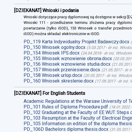
[DZIEKANAT] Wnioski i podania
Wnioski dotyczące pracy dyplomowej są dostępne w sekcji [
Wnioski 111 - przedłużenie terminu złożenia pracy dyplomo
powtarzanie (tylko iSOD), 153 Wniosek o transfer przedmiot
iSOD) można składać elektronicznie w iSOD.
PD_119 Karta Indywidualny Projekt Badawczy.docx
(
PD_150 Wniosek ogolny.docx
(
5.03.2017
-
dr inż. Włodz
PD_154 Wniosek IPS.docx
(
24.04.2018
-
dr inż. Włodzim
PD_155 Wniosek wznowienie obrona.docx
(
20.05.201
PD_156 Wniosek wznowienie studia.docx
(
21.05.2017
PD_157 Wniosek przeniesienie.docx
(
21.05.2017
-
dr 
PD_158 Wniosek urlop.docx
(
20.05.2017
-
dr inż. Włodz
PD_160 Wniosek skreslenie.docx
(
17.09.2017
-
dr inż.
[DZIEKANAT] For English Students
Academic Regulations at the Warsaw University of T
PD_101 Rules of Diploma Procedure.pdf
(
18.01.2022
PD_102 Graduating at the Faculty of EE WUT. Steps 
PD_103 Resumption at the Faculty of Electrical Engi
PD_105 Information on edition of the diploma thesis
PD_106D Bachelors diploma thesis.docx
(
31.05.2017