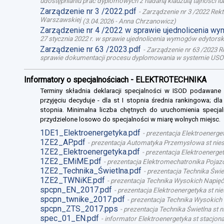
udostępnianiu prac dyplomowych z nadaną klauzulą tajności l
Zarządzenie nr 3 /2022.pdf
-
Zarządzenie nr 3 /2022 Rek
Warszawskiej
(
3.04.2026
-
Anna Chrzanowicz
)
Zarządzenie nr 4 /2022 w sprawie ujednolicenia w
27 stycznia 2022 r. w sprawie ujednolicenia wymogów edytor
Zarządzenie nr 63 /2023.pdf
-
Zarządzenie nr 63 /2023 R
sprawie dokumentacji procesu dyplomowania w systemie USO
Informatory o specjalnościach - ELEKTROTECHNIKA
Terminy składnia deklaracji specjalności w ISOD podawane
przyjęciu decyduje - dla st I stopnia średnia rankingowa; dl
stopnia. Minimalna liczba chętnych do uruchomienia specjal
przydzielone losowo do specjalności w miarę wolnych miejsc.
1DE1_Elektroenergetyka.pdf
-
prezentacja Elektroenerget
1ZE2_AP.pdf
-
prezentacja Automatyka Przemysłowa st niest
1ZE2_Elektroenergetyka.pdf
-
prezentacja Elektroenergety
1ZE2_EMiME.pdf
-
prezentacja Elektromechatronika Pojazd
1ZE2_Technika_Świetlna.pdf
-
prezentacja Technika Świet
1ZE2_TWNiKE.pdf
-
prezentacja Technika Wysokich Napięć 
spcpn_EN_2017.pdf
-
prezentacja Elektroenergetyka st nie
spcpn_twnike_2017.pdf
-
prezentacja Technika Wysokich 
spcpn_ZTS_2017.pps
-
prezentacja Technika Świetlna st n
spec_01_EN.pdf
-
informator Elektroenergetyka st stacjona