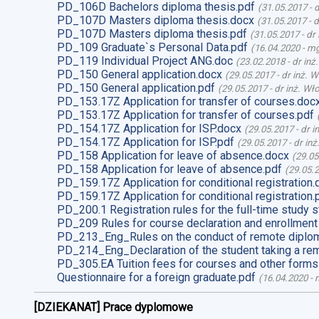
PD_106D Bachelors diploma thesis.pdf
(
31.05.2017
-
d
PD_107D Masters diploma thesis.docx
(
31.05.2017
-
d
PD_107D Masters diploma thesis.pdf
(
31.05.2017
-
dr
PD_109 Graduate`s Personal Data.pdf
(
16.04.2020
-
mg
PD_119 Individual Project ANG.doc
(
23.02.2018
-
dr inż
PD_150 General application.docx
(
29.05.2017
-
dr inż. 
PD_150 General application.pdf
(
29.05.2017
-
dr inż. Wł
PD_153.17Z Application for transfer of courses.doc
PD_153.17Z Application for transfer of courses.pdf
PD_154.17Z Application for ISP.docx
(
29.05.2017
-
dr i
PD_154.17Z Application for ISP.pdf
(
29.05.2017
-
dr in
PD_158 Application for leave of absence.docx
(
29.05
PD_158 Application for leave of absence.pdf
(
29.05.
PD_159.17Z Application for conditional registration.
PD_159.17Z Application for conditional registration.
PD_200.1 Registration rules for the full-time study s
PD_209 Rules for course declaration and enrollment
PD_213_Eng_Rules on the conduct of remote diplom
PD_214_Eng_Declaration of the student taking a re
PD_305.EA Tuition fees for courses and other forms
Questionnaire for a foreign graduate.pdf
(
16.04.2020
-
m
[DZIEKANAT] Prace dyplomowe