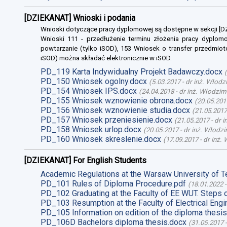
[DZIEKANAT] Wnioski i podania
Wnioski dotyczące pracy dyplomowej są dostępne w sekcji [
Wnioski 111 - przedłużenie terminu złożenia pracy dyplomo
powtarzanie (tylko iSOD), 153 Wniosek o transfer przedmiot
iSOD) można składać elektronicznie w iSOD.
PD_119 Karta Indywidualny Projekt Badawczy.docx
(
PD_150 Wniosek ogolny.docx
(
5.03.2017
-
dr inż. Włodz
PD_154 Wniosek IPS.docx
(
24.04.2018
-
dr inż. Włodzim
PD_155 Wniosek wznowienie obrona.docx
(
20.05.201
PD_156 Wniosek wznowienie studia.docx
(
21.05.2017
PD_157 Wniosek przeniesienie.docx
(
21.05.2017
-
dr 
PD_158 Wniosek urlop.docx
(
20.05.2017
-
dr inż. Włodz
PD_160 Wniosek skreslenie.docx
(
17.09.2017
-
dr inż.
[DZIEKANAT] For English Students
Academic Regulations at the Warsaw University of T
PD_101 Rules of Diploma Procedure.pdf
(
18.01.2022
PD_102 Graduating at the Faculty of EE WUT. Steps 
PD_103 Resumption at the Faculty of Electrical Engi
PD_105 Information on edition of the diploma thesis
PD_106D Bachelors diploma thesis.docx
(
31.05.2017