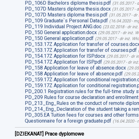
PD_106D Bachelors diploma thesis.pdf
(
31.05.2017
-
d
PD_107D Masters diploma thesis.docx
(
31.05.2017
-
d
PD_107D Masters diploma thesis.pdf
(
31.05.2017
-
dr
PD_109 Graduate`s Personal Data.pdf
(
16.04.2020
-
mg
PD_119 Individual Project ANG.doc
(
23.02.2018
-
dr inż
PD_150 General application.docx
(
29.05.2017
-
dr inż. 
PD_150 General application.pdf
(
29.05.2017
-
dr inż. Wł
PD_153.17Z Application for transfer of courses.doc
PD_153.17Z Application for transfer of courses.pdf
PD_154.17Z Application for ISP.docx
(
29.05.2017
-
dr i
PD_154.17Z Application for ISP.pdf
(
29.05.2017
-
dr in
PD_158 Application for leave of absence.docx
(
29.05
PD_158 Application for leave of absence.pdf
(
29.05.
PD_159.17Z Application for conditional registration.
PD_159.17Z Application for conditional registration.
PD_200.1 Registration rules for the full-time study s
PD_209 Rules for course declaration and enrollment
PD_213_Eng_Rules on the conduct of remote diplom
PD_214_Eng_Declaration of the student taking a re
PD_305.EA Tuition fees for courses and other forms
Questionnaire for a foreign graduate.pdf
(
16.04.2020
-
m
[DZIEKANAT] Prace dyplomowe