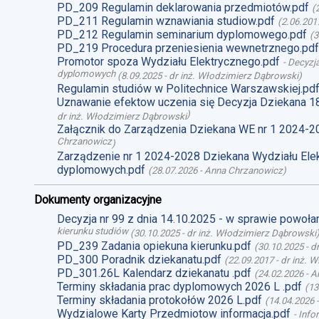
PD_209 Regulamin deklarowania przedmiotów.pdf
(
PD_211 Regulamin wznawiania studiow.pdf
(
2.06.201
PD_212 Regulamin seminarium dyplomowego.pdf
(
3
PD_219 Procedura przeniesienia wewnetrznego.pdf
Promotor spoza Wydziału Elektrycznego.pdf
-
Decyzja
dyplomowych
(
8.09.2025
-
dr inż. Włodzimierz Dąbrowski
)
Regulamin studiów w Politechnice Warszawskiej.pd
Uznawanie efektow uczenia się Decyzja Dziekana 1
)
dr inż. Włodzimierz Dąbrowski
Załącznik do Zarządzenia Dziekana WE nr 1 2024-2
Chrzanowicz
)
Zarządzenie nr 1 2024-2028 Dziekana Wydziału Ele
dyplomowych.pdf
(
28.07.2026
-
Anna Chrzanowicz
)
Dokumenty organizacyjne
Decyzja nr 99 z dnia 14.10.2025 - w sprawie powoł
kierunku studiów
(
30.10.2025
-
dr inż. Włodzimierz Dąbrowski
PD_239 Zadania opiekuna kierunku.pdf
(
30.10.2025
-
d
PD_300 Poradnik dziekanatu.pdf
(
22.09.2017
-
dr inż. 
PD_301.26L Kalendarz dziekanatu .pdf
(
24.02.2026
-
A
Terminy składania prac dyplomowych 2026 L .pdf
(
13
Terminy składania protokołów 2026 L.pdf
(
14.04.2026
Wydzialowe Karty Przedmiotow informacja.pdf
-
Info