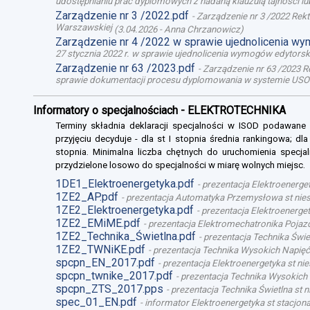
udostępnianiu prac dyplomowych z nadaną klauzulą tajności l
Zarządzenie nr 3 /2022.pdf
-
Zarządzenie nr 3 /2022 Rek
Warszawskiej
(
3.04.2026
-
Anna Chrzanowicz
)
Zarządzenie nr 4 /2022 w sprawie ujednolicenia w
27 stycznia 2022 r. w sprawie ujednolicenia wymogów edytor
Zarządzenie nr 63 /2023.pdf
-
Zarządzenie nr 63 /2023 R
sprawie dokumentacji procesu dyplomowania w systemie USO
Informatory o specjalnościach - ELEKTROTECHNIKA
Terminy składnia deklaracji specjalności w ISOD podawane
przyjęciu decyduje - dla st I stopnia średnia rankingowa; dl
stopnia. Minimalna liczba chętnych do uruchomienia specjal
przydzielone losowo do specjalności w miarę wolnych miejsc.
1DE1_Elektroenergetyka.pdf
-
prezentacja Elektroenerget
1ZE2_AP.pdf
-
prezentacja Automatyka Przemysłowa st niest
1ZE2_Elektroenergetyka.pdf
-
prezentacja Elektroenergety
1ZE2_EMiME.pdf
-
prezentacja Elektromechatronika Pojazd
1ZE2_Technika_Świetlna.pdf
-
prezentacja Technika Świet
1ZE2_TWNiKE.pdf
-
prezentacja Technika Wysokich Napięć 
spcpn_EN_2017.pdf
-
prezentacja Elektroenergetyka st nie
spcpn_twnike_2017.pdf
-
prezentacja Technika Wysokich 
spcpn_ZTS_2017.pps
-
prezentacja Technika Świetlna st n
spec_01_EN.pdf
-
informator Elektroenergetyka st stacjona