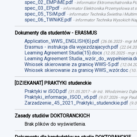
spec_02_EMPiME.pdf
-
informator Ektromechatronika Poj
spec_03_EP.pdf
-
informator Elektronika Przemysłowa st st
spec_05_TSiM.pdf
-
informator Technika Świetlna i Multime
spec_06_TWNiKE.pdf
-
informator Technika Wysokich Nap
Dokumenty dla studentów - ERASMUS
Application_WWS_ENGLISH(6).pdf
(
26.06.2023
-
mgr M
Erasmus - instrukcja dla wyjezdzajacych.pdf
(
22.04.20
Learning Agreement Studia(15).docx
(
12.05.2025
-
mgr 
Learning Agreement Studia_wzór_do_wypełnienia.d
Wniosek skierowanie za granicę WWS-5.pdf
(
12.04.2
Wniosek skierowanie za granicę WWS_wzór.doc
(
10.
[DZIEKANAT] PRAKTYKI studenckie
Praktyki w iSOD.pdf
(
31.05.2017
-
dr inż. Włodzimierz Dąb
Praktyki_informacje_ISOD_v6.pdf
(
9.07.2026
-
mgr Paul
Zarzadzenie_45_2021_Praktyki_studenckie.pdf
(
9.0
Zasady studiów DOKTORANCKICH
Brak plików do wyświetlenia.