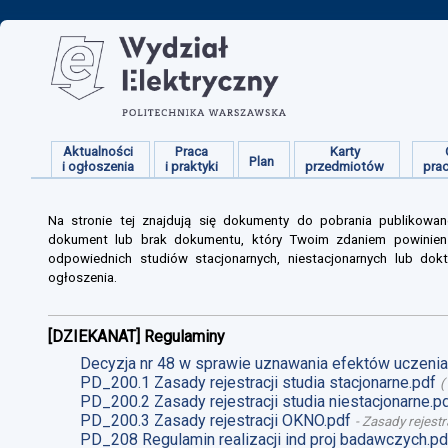
Aktualności
Praca
Karty
Plan
i ogłoszenia
i praktyki
przedmiotów
pra
Na stronie tej znajdują się dokumenty do pobrania publikowan
dokument lub brak dokumentu, który Twoim zdaniem powinien s
odpowiednich studiów stacjonarnych, niestacjonarnych lub dokt
ogłoszenia.
[DZIEKANAT] Regulaminy
Decyzja nr 48 w sprawie uznawania efektów uczenia 
PD_200.1 Zasady rejestracji studia stacjonarne.pdf
(
PD_200.2 Zasady rejestracji studia niestacjonarne.p
PD_200.3 Zasady rejestracji OKNO.pdf
-
Zasady rejestr
PD_208 Regulamin realizacji ind proj badawczych.pd