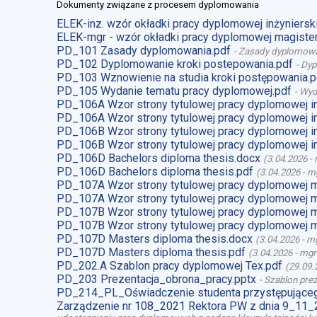
Dokumenty związane z procesem dyplomowania
ELEK-inz. wzór okładki pracy dyplomowej inżynierski
ELEK-mgr - wzór okładki pracy dyplomowej magister
PD_101 Zasady dyplomowania.pdf
-
Zasady dyplomow
PD_102 Dyplomowanie kroki postepowania.pdf
-
Dyp
PD_103 Wznowienie na studia kroki postępowania.p
PD_105 Wydanie tematu pracy dyplomowej.pdf
-
Wyd
PD_106A Wzor strony tytulowej pracy dyplomowej i
PD_106A Wzor strony tytulowej pracy dyplomowej i
PD_106B Wzor strony tytulowej pracy dyplomowej i
PD_106B Wzor strony tytulowej pracy dyplomowej i
PD_106D Bachelors diploma thesis.docx
(
3.04.2026
-
PD_106D Bachelors diploma thesis.pdf
(
3.04.2026
-
mg
PD_107A Wzor strony tytulowej pracy dyplomowej 
PD_107A Wzor strony tytulowej pracy dyplomowej m
PD_107B Wzor strony tytulowej pracy dyplomowej 
PD_107B Wzor strony tytulowej pracy dyplomowej m
PD_107D Masters diploma thesis.docx
(
3.04.2026
-
mg
PD_107D Masters diploma thesis.pdf
(
3.04.2026
-
mgr
PD_202.A Szablon pracy dyplomowej Tex.pdf
(
29.09.
PD_203 Prezentacja_obrona_pracy.pptx
-
Szablon prez
PD_214_PL_Oświadczenie studenta przystępująceg
Zarządzenie nr 108_2021 Rektora PW z dnia 9_11_