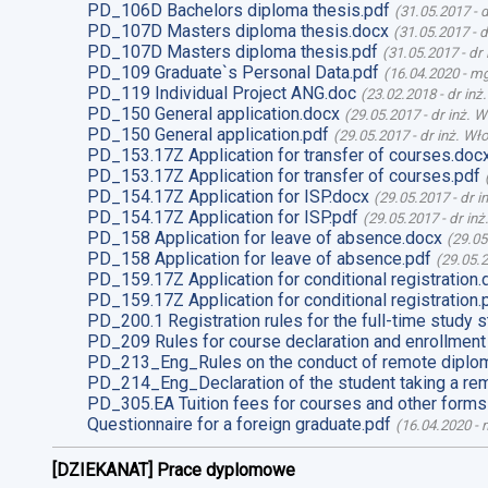
PD_106D Bachelors diploma thesis.pdf
(
31.05.2017
-
d
PD_107D Masters diploma thesis.docx
(
31.05.2017
-
d
PD_107D Masters diploma thesis.pdf
(
31.05.2017
-
dr
PD_109 Graduate`s Personal Data.pdf
(
16.04.2020
-
mg
PD_119 Individual Project ANG.doc
(
23.02.2018
-
dr inż
PD_150 General application.docx
(
29.05.2017
-
dr inż. 
PD_150 General application.pdf
(
29.05.2017
-
dr inż. Wł
PD_153.17Z Application for transfer of courses.doc
PD_153.17Z Application for transfer of courses.pdf
PD_154.17Z Application for ISP.docx
(
29.05.2017
-
dr i
PD_154.17Z Application for ISP.pdf
(
29.05.2017
-
dr in
PD_158 Application for leave of absence.docx
(
29.05
PD_158 Application for leave of absence.pdf
(
29.05.
PD_159.17Z Application for conditional registration.
PD_159.17Z Application for conditional registration.
PD_200.1 Registration rules for the full-time study s
PD_209 Rules for course declaration and enrollment
PD_213_Eng_Rules on the conduct of remote diplom
PD_214_Eng_Declaration of the student taking a re
PD_305.EA Tuition fees for courses and other forms
Questionnaire for a foreign graduate.pdf
(
16.04.2020
-
m
[DZIEKANAT] Prace dyplomowe