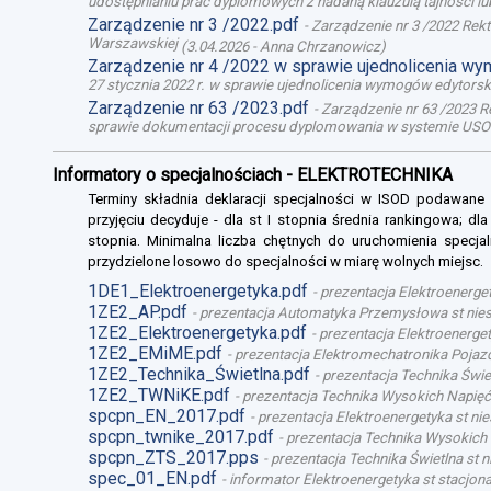
udostępnianiu prac dyplomowych z nadaną klauzulą tajności l
Zarządzenie nr 3 /2022.pdf
-
Zarządzenie nr 3 /2022 Rek
Warszawskiej
(
3.04.2026
-
Anna Chrzanowicz
)
Zarządzenie nr 4 /2022 w sprawie ujednolicenia w
27 stycznia 2022 r. w sprawie ujednolicenia wymogów edytor
Zarządzenie nr 63 /2023.pdf
-
Zarządzenie nr 63 /2023 R
sprawie dokumentacji procesu dyplomowania w systemie USO
Informatory o specjalnościach - ELEKTROTECHNIKA
Terminy składnia deklaracji specjalności w ISOD podawane
przyjęciu decyduje - dla st I stopnia średnia rankingowa; dl
stopnia. Minimalna liczba chętnych do uruchomienia specjal
przydzielone losowo do specjalności w miarę wolnych miejsc.
1DE1_Elektroenergetyka.pdf
-
prezentacja Elektroenerget
1ZE2_AP.pdf
-
prezentacja Automatyka Przemysłowa st niest
1ZE2_Elektroenergetyka.pdf
-
prezentacja Elektroenergety
1ZE2_EMiME.pdf
-
prezentacja Elektromechatronika Pojazd
1ZE2_Technika_Świetlna.pdf
-
prezentacja Technika Świet
1ZE2_TWNiKE.pdf
-
prezentacja Technika Wysokich Napięć 
spcpn_EN_2017.pdf
-
prezentacja Elektroenergetyka st nie
spcpn_twnike_2017.pdf
-
prezentacja Technika Wysokich 
spcpn_ZTS_2017.pps
-
prezentacja Technika Świetlna st n
spec_01_EN.pdf
-
informator Elektroenergetyka st stacjona