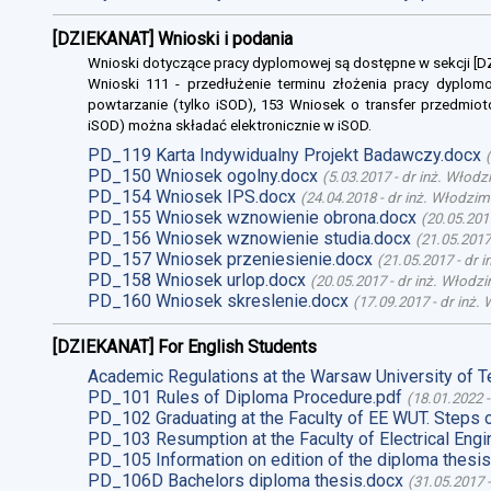
[DZIEKANAT] Wnioski i podania
Wnioski dotyczące pracy dyplomowej są dostępne w sekcji [
Wnioski 111 - przedłużenie terminu złożenia pracy dyplomo
powtarzanie (tylko iSOD), 153 Wniosek o transfer przedmiot
iSOD) można składać elektronicznie w iSOD.
PD_119 Karta Indywidualny Projekt Badawczy.docx
(
PD_150 Wniosek ogolny.docx
(
5.03.2017
-
dr inż. Włodz
PD_154 Wniosek IPS.docx
(
24.04.2018
-
dr inż. Włodzim
PD_155 Wniosek wznowienie obrona.docx
(
20.05.201
PD_156 Wniosek wznowienie studia.docx
(
21.05.2017
PD_157 Wniosek przeniesienie.docx
(
21.05.2017
-
dr 
PD_158 Wniosek urlop.docx
(
20.05.2017
-
dr inż. Włodz
PD_160 Wniosek skreslenie.docx
(
17.09.2017
-
dr inż.
[DZIEKANAT] For English Students
Academic Regulations at the Warsaw University of T
PD_101 Rules of Diploma Procedure.pdf
(
18.01.2022
PD_102 Graduating at the Faculty of EE WUT. Steps 
PD_103 Resumption at the Faculty of Electrical Engi
PD_105 Information on edition of the diploma thesis
PD_106D Bachelors diploma thesis.docx
(
31.05.2017