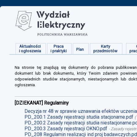
Aktualności
Praca
Karty
Plan
i ogłoszenia
i praktyki
przedmiotów
pra
Na stronie tej znajdują się dokumenty do pobrania publikowan
dokument lub brak dokumentu, który Twoim zdaniem powinien s
odpowiednich studiów stacjonarnych, niestacjonarnych lub dokt
ogłoszenia.
[DZIEKANAT] Regulaminy
Decyzja nr 48 w sprawie uznawania efektów uczenia 
PD_200.1 Zasady rejestracji studia stacjonarne.pdf
(
PD_200.2 Zasady rejestracji studia niestacjonarne.p
PD_200.3 Zasady rejestracji OKNO.pdf
-
Zasady rejestr
PD_208 Regulamin realizacji ind proj badawczych.pd