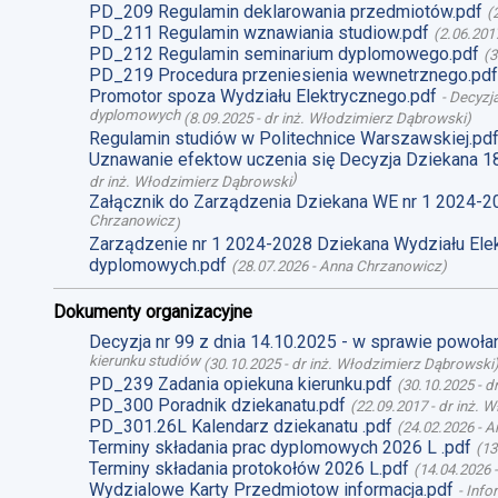
PD_209 Regulamin deklarowania przedmiotów.pdf
(
PD_211 Regulamin wznawiania studiow.pdf
(
2.06.201
PD_212 Regulamin seminarium dyplomowego.pdf
(
3
PD_219 Procedura przeniesienia wewnetrznego.pdf
Promotor spoza Wydziału Elektrycznego.pdf
-
Decyzja
dyplomowych
(
8.09.2025
-
dr inż. Włodzimierz Dąbrowski
)
Regulamin studiów w Politechnice Warszawskiej.pd
Uznawanie efektow uczenia się Decyzja Dziekana 1
)
dr inż. Włodzimierz Dąbrowski
Załącznik do Zarządzenia Dziekana WE nr 1 2024-2
Chrzanowicz
)
Zarządzenie nr 1 2024-2028 Dziekana Wydziału Ele
dyplomowych.pdf
(
28.07.2026
-
Anna Chrzanowicz
)
Dokumenty organizacyjne
Decyzja nr 99 z dnia 14.10.2025 - w sprawie powoł
kierunku studiów
(
30.10.2025
-
dr inż. Włodzimierz Dąbrowski
PD_239 Zadania opiekuna kierunku.pdf
(
30.10.2025
-
d
PD_300 Poradnik dziekanatu.pdf
(
22.09.2017
-
dr inż. 
PD_301.26L Kalendarz dziekanatu .pdf
(
24.02.2026
-
A
Terminy składania prac dyplomowych 2026 L .pdf
(
13
Terminy składania protokołów 2026 L.pdf
(
14.04.2026
Wydzialowe Karty Przedmiotow informacja.pdf
-
Info