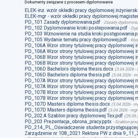
Dokumenty związane z procesem dyplomowania
ELEK-inz. wzór okładki pracy dyplomowej inżynierski
ELEK-mgr - wzór okładki pracy dyplomowej magister
PD_101 Zasady dyplomowania.pdf
-
Zasady dyplomow
PD_102 Dyplomowanie kroki postepowania.pdf
-
Dyp
PD_103 Wznowienie na studia kroki postępowania.p
PD_105 Wydanie tematu pracy dyplomowej.pdf
-
Wyd
PD_106A Wzor strony tytulowej pracy dyplomowej i
PD_106A Wzor strony tytulowej pracy dyplomowej i
PD_106B Wzor strony tytulowej pracy dyplomowej i
PD_106B Wzor strony tytulowej pracy dyplomowej i
PD_106D Bachelors diploma thesis.docx
(
3.04.2026
-
PD_106D Bachelors diploma thesis.pdf
(
3.04.2026
-
mg
PD_107A Wzor strony tytulowej pracy dyplomowej 
PD_107A Wzor strony tytulowej pracy dyplomowej m
PD_107B Wzor strony tytulowej pracy dyplomowej 
PD_107B Wzor strony tytulowej pracy dyplomowej m
PD_107D Masters diploma thesis.docx
(
3.04.2026
-
mg
PD_107D Masters diploma thesis.pdf
(
3.04.2026
-
mgr
PD_202.A Szablon pracy dyplomowej Tex.pdf
(
29.09.
PD_203 Prezentacja_obrona_pracy.pptx
-
Szablon prez
PD_214_PL_Oświadczenie studenta przystępująceg
Zarządzenie nr 108_2021 Rektora PW z dnia 9_11_