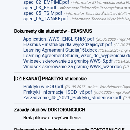
spec_02_EMPiME.pdf
-
informator Ektromechatronika Poj
spec_03_EP.pdf
-
informator Elektronika Przemysłowa st st
spec_05_TSiM.pdf
-
informator Technika Świetlna i Multime
spec_06_TWNiKE.pdf
-
informator Technika Wysokich Nap
Dokumenty dla studentów - ERASMUS
Application_WWS_ENGLISH(6).pdf
(
26.06.2023
-
mgr M
Erasmus - instrukcja dla wyjezdzajacych.pdf
(
22.04.20
Learning Agreement Studia(15).docx
(
12.05.2025
-
mgr 
Learning Agreement Studia_wzór_do_wypełnienia.d
Wniosek skierowanie za granicę WWS-5.pdf
(
12.04.2
Wniosek skierowanie za granicę WWS_wzór.doc
(
10.
[DZIEKANAT] PRAKTYKI studenckie
Praktyki w iSOD.pdf
(
31.05.2017
-
dr inż. Włodzimierz Dąb
Praktyki_informacje_ISOD_v6.pdf
(
9.07.2026
-
mgr Paul
Zarzadzenie_45_2021_Praktyki_studenckie.pdf
(
9.0
Zasady studiów DOKTORANCKICH
Brak plików do wyświetlenia.