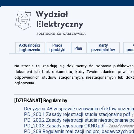
Aktualności
Praca
Karty
Plan
i ogłoszenia
i praktyki
przedmiotów
pra
Na stronie tej znajdują się dokumenty do pobrania publikowan
dokument lub brak dokumentu, który Twoim zdaniem powinien s
odpowiednich studiów stacjonarnych, niestacjonarnych lub dokt
ogłoszenia.
[DZIEKANAT] Regulaminy
Decyzja nr 48 w sprawie uznawania efektów uczenia 
PD_200.1 Zasady rejestracji studia stacjonarne.pdf
(
PD_200.2 Zasady rejestracji studia niestacjonarne.p
PD_200.3 Zasady rejestracji OKNO.pdf
-
Zasady rejestr
PD_208 Regulamin realizacji ind proj badawczych.pd