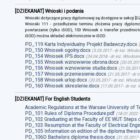
[DZIEKANAT] Wnioski i podania
Wnioski dotyczące pracy dyplomowej są dostępne w sekcji [
Wnioski 111 - przedłużenie terminu złożenia pracy dyplomo
powtarzanie (tylko iSOD), 153 Wniosek o transfer przedmiot
iSOD) można składać elektronicznie w iSOD.
PD_119 Karta Indywidualny Projekt Badawczy.docx
(
PD_150 Wniosek ogolny.docx
(
5.03.2017
-
dr inż. Włodz
PD_154 Wniosek IPS.docx
(
24.04.2018
-
dr inż. Włodzim
PD_155 Wniosek wznowienie obrona.docx
(
20.05.201
PD_156 Wniosek wznowienie studia.docx
(
21.05.2017
PD_157 Wniosek przeniesienie.docx
(
21.05.2017
-
dr 
PD_158 Wniosek urlop.docx
(
20.05.2017
-
dr inż. Włodz
PD_160 Wniosek skreslenie.docx
(
17.09.2017
-
dr inż.
[DZIEKANAT] For English Students
Academic Regulations at the Warsaw University of T
PD_101 Rules of Diploma Procedure.pdf
(
18.01.2022
PD_102 Graduating at the Faculty of EE WUT. Steps 
PD_103 Resumption at the Faculty of Electrical Engi
PD_105 Information on edition of the diploma thesis
PD_106D Bachelors diploma thesis.docx
(
31.05.2017