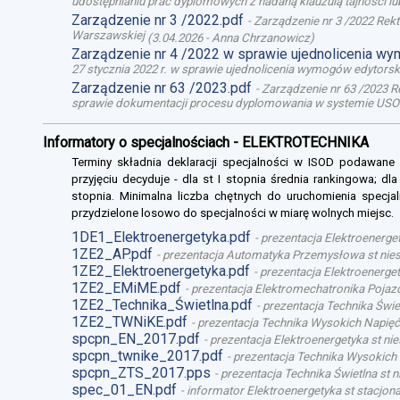
udostępnianiu prac dyplomowych z nadaną klauzulą tajności l
Zarządzenie nr 3 /2022.pdf
-
Zarządzenie nr 3 /2022 Rek
Warszawskiej
(
3.04.2026
-
Anna Chrzanowicz
)
Zarządzenie nr 4 /2022 w sprawie ujednolicenia w
27 stycznia 2022 r. w sprawie ujednolicenia wymogów edytor
Zarządzenie nr 63 /2023.pdf
-
Zarządzenie nr 63 /2023 R
sprawie dokumentacji procesu dyplomowania w systemie USO
Informatory o specjalnościach - ELEKTROTECHNIKA
Terminy składnia deklaracji specjalności w ISOD podawane
przyjęciu decyduje - dla st I stopnia średnia rankingowa; dl
stopnia. Minimalna liczba chętnych do uruchomienia specjal
przydzielone losowo do specjalności w miarę wolnych miejsc.
1DE1_Elektroenergetyka.pdf
-
prezentacja Elektroenerget
1ZE2_AP.pdf
-
prezentacja Automatyka Przemysłowa st niest
1ZE2_Elektroenergetyka.pdf
-
prezentacja Elektroenergety
1ZE2_EMiME.pdf
-
prezentacja Elektromechatronika Pojazd
1ZE2_Technika_Świetlna.pdf
-
prezentacja Technika Świet
1ZE2_TWNiKE.pdf
-
prezentacja Technika Wysokich Napięć 
spcpn_EN_2017.pdf
-
prezentacja Elektroenergetyka st nie
spcpn_twnike_2017.pdf
-
prezentacja Technika Wysokich 
spcpn_ZTS_2017.pps
-
prezentacja Technika Świetlna st n
spec_01_EN.pdf
-
informator Elektroenergetyka st stacjona