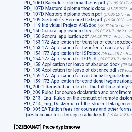
PD_106D Bachelors diploma thesis.pdf
(
31.05.2017
-
d
PD_107D Masters diploma thesis.docx
(
31.05.2017
-
d
PD_107D Masters diploma thesis.pdf
(
31.05.2017
-
dr
PD_109 Graduate`s Personal Data.pdf
(
16.04.2020
-
mg
PD_119 Individual Project ANG.doc
(
23.02.2018
-
dr inż
PD_150 General application.docx
(
29.05.2017
-
dr inż. 
PD_150 General application.pdf
(
29.05.2017
-
dr inż. Wł
PD_153.17Z Application for transfer of courses.doc
PD_153.17Z Application for transfer of courses.pdf
PD_154.17Z Application for ISP.docx
(
29.05.2017
-
dr i
PD_154.17Z Application for ISP.pdf
(
29.05.2017
-
dr in
PD_158 Application for leave of absence.docx
(
29.05
PD_158 Application for leave of absence.pdf
(
29.05.
PD_159.17Z Application for conditional registration.
PD_159.17Z Application for conditional registration.
PD_200.1 Registration rules for the full-time study s
PD_209 Rules for course declaration and enrollment
PD_213_Eng_Rules on the conduct of remote diplom
PD_214_Eng_Declaration of the student taking a re
PD_305.EA Tuition fees for courses and other forms
Questionnaire for a foreign graduate.pdf
(
16.04.2020
-
m
[DZIEKANAT] Prace dyplomowe