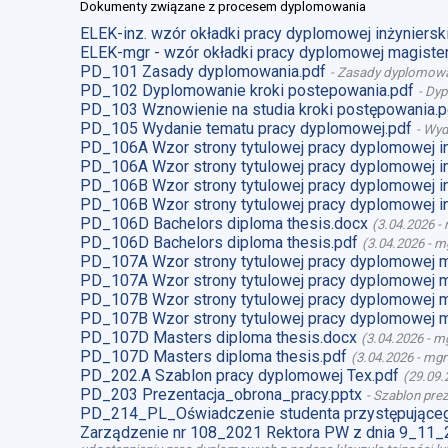
Dokumenty związane z procesem dyplomowania
ELEK-inz. wzór okładki pracy dyplomowej inżynierski
ELEK-mgr - wzór okładki pracy dyplomowej magister
PD_101 Zasady dyplomowania.pdf
-
Zasady dyplomow
PD_102 Dyplomowanie kroki postepowania.pdf
-
Dyp
PD_103 Wznowienie na studia kroki postępowania.p
PD_105 Wydanie tematu pracy dyplomowej.pdf
-
Wyd
PD_106A Wzor strony tytulowej pracy dyplomowej i
PD_106A Wzor strony tytulowej pracy dyplomowej i
PD_106B Wzor strony tytulowej pracy dyplomowej i
PD_106B Wzor strony tytulowej pracy dyplomowej i
PD_106D Bachelors diploma thesis.docx
(
3.04.2026
-
PD_106D Bachelors diploma thesis.pdf
(
3.04.2026
-
mg
PD_107A Wzor strony tytulowej pracy dyplomowej 
PD_107A Wzor strony tytulowej pracy dyplomowej m
PD_107B Wzor strony tytulowej pracy dyplomowej 
PD_107B Wzor strony tytulowej pracy dyplomowej m
PD_107D Masters diploma thesis.docx
(
3.04.2026
-
mg
PD_107D Masters diploma thesis.pdf
(
3.04.2026
-
mgr
PD_202.A Szablon pracy dyplomowej Tex.pdf
(
29.09.
PD_203 Prezentacja_obrona_pracy.pptx
-
Szablon prez
PD_214_PL_Oświadczenie studenta przystępująceg
Zarządzenie nr 108_2021 Rektora PW z dnia 9_11_