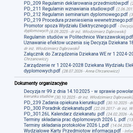
PD_209 Regulamin deklarowania przedmiotów.pdf
(
PD_211 Regulamin wznawiania studiow.pdf
(
2.06.201
PD_212 Regulamin seminarium dyplomowego.pdf
(
3
PD_219 Procedura przeniesienia wewnetrznego.pdf
Promotor spoza Wydziału Elektrycznego.pdf
-
Decyzja
dyplomowych
(
8.09.2025
-
dr inż. Włodzimierz Dąbrowski
)
Regulamin studiów w Politechnice Warszawskiej.pd
Uznawanie efektow uczenia się Decyzja Dziekana 1
)
dr inż. Włodzimierz Dąbrowski
Załącznik do Zarządzenia Dziekana WE nr 1 2024-2
Chrzanowicz
)
Zarządzenie nr 1 2024-2028 Dziekana Wydziału Ele
dyplomowych.pdf
(
28.07.2026
-
Anna Chrzanowicz
)
Dokumenty organizacyjne
Decyzja nr 99 z dnia 14.10.2025 - w sprawie powoł
kierunku studiów
(
30.10.2025
-
dr inż. Włodzimierz Dąbrowski
PD_239 Zadania opiekuna kierunku.pdf
(
30.10.2025
-
d
PD_300 Poradnik dziekanatu.pdf
(
22.09.2017
-
dr inż. 
PD_301.26L Kalendarz dziekanatu .pdf
(
24.02.2026
-
A
Terminy składania prac dyplomowych 2026 L .pdf
(
13
Terminy składania protokołów 2026 L.pdf
(
14.04.2026
Wydzialowe Karty Przedmiotow informacja.pdf
-
Info