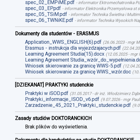
spec_02_EMPiME.pdf
-
informator Ektromechatronika Poj
spec_03_EP.pdf
-
informator Elektronika Przemysłowa st st
spec_05_TSiM.pdf
-
informator Technika Świetlna i Multime
spec_06_TWNiKE.pdf
-
informator Technika Wysokich Nap
Dokumenty dla studentów - ERASMUS
Application_WWS_ENGLISH(6).pdf
(
26.06.2023
-
mgr M
Erasmus - instrukcja dla wyjezdzajacych.pdf
(
22.04.20
Learning Agreement Studia(15).docx
(
12.05.2025
-
mgr 
Learning Agreement Studia_wzór_do_wypełnienia.d
Wniosek skierowanie za granicę WWS-5.pdf
(
12.04.2
Wniosek skierowanie za granicę WWS_wzór.doc
(
10.
[DZIEKANAT] PRAKTYKI studenckie
Praktyki w iSOD.pdf
(
31.05.2017
-
dr inż. Włodzimierz Dąb
Praktyki_informacje_ISOD_v6.pdf
(
9.07.2026
-
mgr Paul
Zarzadzenie_45_2021_Praktyki_studenckie.pdf
(
9.0
Zasady studiów DOKTORANCKICH
Brak plików do wyświetlenia.