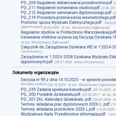
PD_209 Regulamin deklarowania przedmiotów.pdf
(
PD_211 Regulamin wznawiania studiow.pdf
(
2.06.201
PD_212 Regulamin seminarium dyplomowego.pdf
(
3
PD_219 Procedura przeniesienia wewnetrznego.pdf
Promotor spoza Wydziału Elektrycznego.pdf
-
Decyzja
dyplomowych
(
8.09.2025
-
dr inż. Włodzimierz Dąbrowski
)
Regulamin studiów w Politechnice Warszawskiej.pd
Uznawanie efektow uczenia się Decyzja Dziekana 1
)
dr inż. Włodzimierz Dąbrowski
Załącznik do Zarządzenia Dziekana WE nr 1 2024-2
Chrzanowicz
)
Zarządzenie nr 1 2024-2028 Dziekana Wydziału Ele
dyplomowych.pdf
(
28.07.2026
-
Anna Chrzanowicz
)
Dokumenty organizacyjne
Decyzja nr 99 z dnia 14.10.2025 - w sprawie powoł
kierunku studiów
(
30.10.2025
-
dr inż. Włodzimierz Dąbrowski
PD_239 Zadania opiekuna kierunku.pdf
(
30.10.2025
-
d
PD_300 Poradnik dziekanatu.pdf
(
22.09.2017
-
dr inż. 
PD_301.26L Kalendarz dziekanatu .pdf
(
24.02.2026
-
A
Terminy składania prac dyplomowych 2026 L .pdf
(
13
Terminy składania protokołów 2026 L.pdf
(
14.04.2026
Wydzialowe Karty Przedmiotow informacja.pdf
-
Info