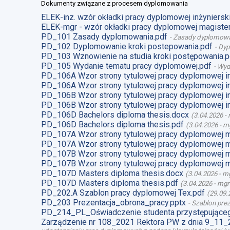
Dokumenty związane z procesem dyplomowania
ELEK-inz. wzór okładki pracy dyplomowej inżynierski
ELEK-mgr - wzór okładki pracy dyplomowej magister
PD_101 Zasady dyplomowania.pdf
-
Zasady dyplomow
PD_102 Dyplomowanie kroki postepowania.pdf
-
Dyp
PD_103 Wznowienie na studia kroki postępowania.p
PD_105 Wydanie tematu pracy dyplomowej.pdf
-
Wyd
PD_106A Wzor strony tytulowej pracy dyplomowej i
PD_106A Wzor strony tytulowej pracy dyplomowej i
PD_106B Wzor strony tytulowej pracy dyplomowej i
PD_106B Wzor strony tytulowej pracy dyplomowej i
PD_106D Bachelors diploma thesis.docx
(
3.04.2026
-
PD_106D Bachelors diploma thesis.pdf
(
3.04.2026
-
mg
PD_107A Wzor strony tytulowej pracy dyplomowej 
PD_107A Wzor strony tytulowej pracy dyplomowej m
PD_107B Wzor strony tytulowej pracy dyplomowej 
PD_107B Wzor strony tytulowej pracy dyplomowej m
PD_107D Masters diploma thesis.docx
(
3.04.2026
-
mg
PD_107D Masters diploma thesis.pdf
(
3.04.2026
-
mgr
PD_202.A Szablon pracy dyplomowej Tex.pdf
(
29.09.
PD_203 Prezentacja_obrona_pracy.pptx
-
Szablon prez
PD_214_PL_Oświadczenie studenta przystępująceg
Zarządzenie nr 108_2021 Rektora PW z dnia 9_11_