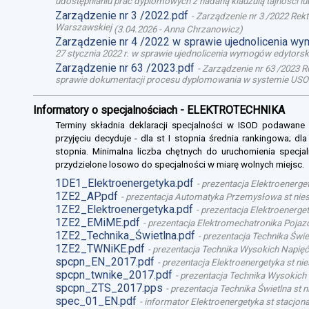
udostępnianiu prac dyplomowych z nadaną klauzulą tajności l
Zarządzenie nr 3 /2022.pdf
-
Zarządzenie nr 3 /2022 Rek
Warszawskiej
(
3.04.2026
-
Anna Chrzanowicz
)
Zarządzenie nr 4 /2022 w sprawie ujednolicenia w
27 stycznia 2022 r. w sprawie ujednolicenia wymogów edytor
Zarządzenie nr 63 /2023.pdf
-
Zarządzenie nr 63 /2023 R
sprawie dokumentacji procesu dyplomowania w systemie USO
Informatory o specjalnościach - ELEKTROTECHNIKA
Terminy składnia deklaracji specjalności w ISOD podawane
przyjęciu decyduje - dla st I stopnia średnia rankingowa; dl
stopnia. Minimalna liczba chętnych do uruchomienia specjal
przydzielone losowo do specjalności w miarę wolnych miejsc.
1DE1_Elektroenergetyka.pdf
-
prezentacja Elektroenerget
1ZE2_AP.pdf
-
prezentacja Automatyka Przemysłowa st niest
1ZE2_Elektroenergetyka.pdf
-
prezentacja Elektroenergety
1ZE2_EMiME.pdf
-
prezentacja Elektromechatronika Pojazd
1ZE2_Technika_Świetlna.pdf
-
prezentacja Technika Świet
1ZE2_TWNiKE.pdf
-
prezentacja Technika Wysokich Napięć 
spcpn_EN_2017.pdf
-
prezentacja Elektroenergetyka st nie
spcpn_twnike_2017.pdf
-
prezentacja Technika Wysokich 
spcpn_ZTS_2017.pps
-
prezentacja Technika Świetlna st n
spec_01_EN.pdf
-
informator Elektroenergetyka st stacjona