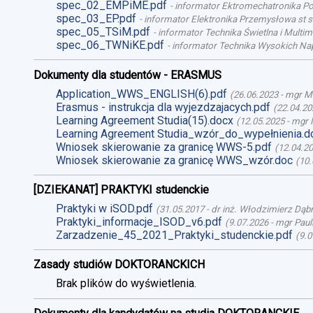
spec_02_EMPiME.pdf
-
informator Ektromechatronika Poj
spec_03_EP.pdf
-
informator Elektronika Przemysłowa st st
spec_05_TSiM.pdf
-
informator Technika Świetlna i Multime
spec_06_TWNiKE.pdf
-
informator Technika Wysokich Nap
Dokumenty dla studentów - ERASMUS
Application_WWS_ENGLISH(6).pdf
(
26.06.2023
-
mgr M
Erasmus - instrukcja dla wyjezdzajacych.pdf
(
22.04.20
Learning Agreement Studia(15).docx
(
12.05.2025
-
mgr 
Learning Agreement Studia_wzór_do_wypełnienia.d
Wniosek skierowanie za granicę WWS-5.pdf
(
12.04.2
Wniosek skierowanie za granicę WWS_wzór.doc
(
10.
[DZIEKANAT] PRAKTYKI studenckie
Praktyki w iSOD.pdf
(
31.05.2017
-
dr inż. Włodzimierz Dąb
Praktyki_informacje_ISOD_v6.pdf
(
9.07.2026
-
mgr Paul
Zarzadzenie_45_2021_Praktyki_studenckie.pdf
(
9.0
Zasady studiów DOKTORANCKICH
Brak plików do wyświetlenia.