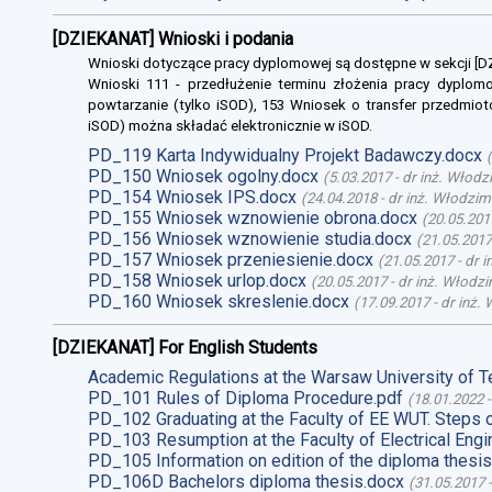
[DZIEKANAT] Wnioski i podania
Wnioski dotyczące pracy dyplomowej są dostępne w sekcji [
Wnioski 111 - przedłużenie terminu złożenia pracy dyplomo
powtarzanie (tylko iSOD), 153 Wniosek o transfer przedmiot
iSOD) można składać elektronicznie w iSOD.
PD_119 Karta Indywidualny Projekt Badawczy.docx
(
PD_150 Wniosek ogolny.docx
(
5.03.2017
-
dr inż. Włodz
PD_154 Wniosek IPS.docx
(
24.04.2018
-
dr inż. Włodzim
PD_155 Wniosek wznowienie obrona.docx
(
20.05.201
PD_156 Wniosek wznowienie studia.docx
(
21.05.2017
PD_157 Wniosek przeniesienie.docx
(
21.05.2017
-
dr 
PD_158 Wniosek urlop.docx
(
20.05.2017
-
dr inż. Włodz
PD_160 Wniosek skreslenie.docx
(
17.09.2017
-
dr inż.
[DZIEKANAT] For English Students
Academic Regulations at the Warsaw University of T
PD_101 Rules of Diploma Procedure.pdf
(
18.01.2022
PD_102 Graduating at the Faculty of EE WUT. Steps 
PD_103 Resumption at the Faculty of Electrical Engi
PD_105 Information on edition of the diploma thesis
PD_106D Bachelors diploma thesis.docx
(
31.05.2017