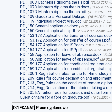
PD_106D Bachelors diploma thesis.pdf
(
31.05.2017
-
d
PD_107D Masters diploma thesis.docx
(
31.05.2017
-
d
PD_107D Masters diploma thesis.pdf
(
31.05.2017
-
dr
PD_109 Graduate`s Personal Data.pdf
(
16.04.2020
-
mg
PD_119 Individual Project ANG.doc
(
23.02.2018
-
dr inż
PD_150 General application.docx
(
29.05.2017
-
dr inż. 
PD_150 General application.pdf
(
29.05.2017
-
dr inż. Wł
PD_153.17Z Application for transfer of courses.doc
PD_153.17Z Application for transfer of courses.pdf
PD_154.17Z Application for ISP.docx
(
29.05.2017
-
dr i
PD_154.17Z Application for ISP.pdf
(
29.05.2017
-
dr in
PD_158 Application for leave of absence.docx
(
29.05
PD_158 Application for leave of absence.pdf
(
29.05.
PD_159.17Z Application for conditional registration.
PD_159.17Z Application for conditional registration.
PD_200.1 Registration rules for the full-time study s
PD_209 Rules for course declaration and enrollment
PD_213_Eng_Rules on the conduct of remote diplom
PD_214_Eng_Declaration of the student taking a re
PD_305.EA Tuition fees for courses and other forms
Questionnaire for a foreign graduate.pdf
(
16.04.2020
-
m
[DZIEKANAT] Prace dyplomowe