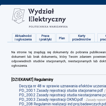
Aktualności
Praca
Karty
Plan
i ogłoszenia
i praktyki
przedmiotów
pra
Na stronie tej znajdują się dokumenty do pobrania publikowan
dokument lub brak dokumentu, który Twoim zdaniem powinien s
odpowiednich studiów stacjonarnych, niestacjonarnych lub dokt
ogłoszenia.
[DZIEKANAT] Regulaminy
Decyzja nr 48 w sprawie uznawania efektów uczenia 
PD_200.1 Zasady rejestracji studia stacjonarne.pdf
(
PD_200.2 Zasady rejestracji studia niestacjonarne.p
PD_200.3 Zasady rejestracji OKNO.pdf
-
Zasady rejestr
PD_208 Regulamin realizacji ind proj badawczych.pd