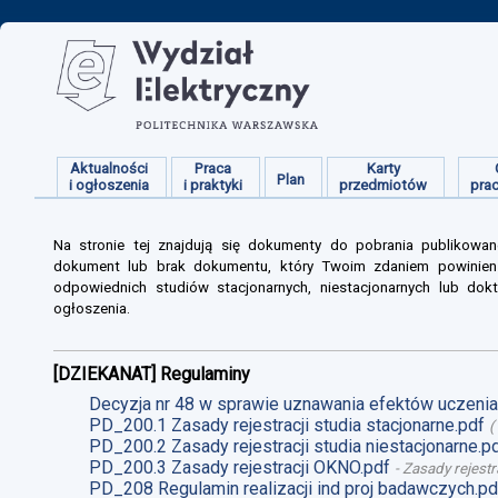
Aktualności
Praca
Karty
Plan
i ogłoszenia
i praktyki
przedmiotów
pra
Na stronie tej znajdują się dokumenty do pobrania publikowan
dokument lub brak dokumentu, który Twoim zdaniem powinien s
odpowiednich studiów stacjonarnych, niestacjonarnych lub dokt
ogłoszenia.
[DZIEKANAT] Regulaminy
Decyzja nr 48 w sprawie uznawania efektów uczenia 
PD_200.1 Zasady rejestracji studia stacjonarne.pdf
(
PD_200.2 Zasady rejestracji studia niestacjonarne.p
PD_200.3 Zasady rejestracji OKNO.pdf
-
Zasady rejestr
PD_208 Regulamin realizacji ind proj badawczych.pd