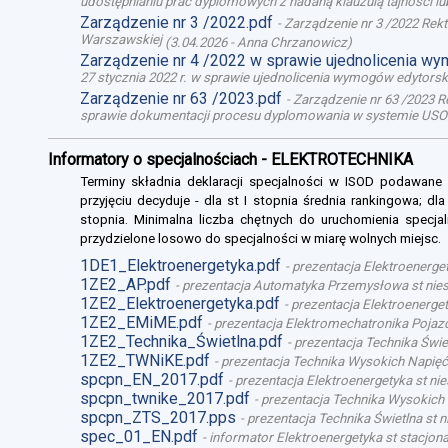
udostępnianiu prac dyplomowych z nadaną klauzulą tajności l
Zarządzenie nr 3 /2022.pdf
-
Zarządzenie nr 3 /2022 Rek
Warszawskiej
(
3.04.2026
-
Anna Chrzanowicz
)
Zarządzenie nr 4 /2022 w sprawie ujednolicenia w
27 stycznia 2022 r. w sprawie ujednolicenia wymogów edytor
Zarządzenie nr 63 /2023.pdf
-
Zarządzenie nr 63 /2023 R
sprawie dokumentacji procesu dyplomowania w systemie USO
Informatory o specjalnościach - ELEKTROTECHNIKA
Terminy składnia deklaracji specjalności w ISOD podawane
przyjęciu decyduje - dla st I stopnia średnia rankingowa; dl
stopnia. Minimalna liczba chętnych do uruchomienia specjal
przydzielone losowo do specjalności w miarę wolnych miejsc.
1DE1_Elektroenergetyka.pdf
-
prezentacja Elektroenerget
1ZE2_AP.pdf
-
prezentacja Automatyka Przemysłowa st niest
1ZE2_Elektroenergetyka.pdf
-
prezentacja Elektroenergety
1ZE2_EMiME.pdf
-
prezentacja Elektromechatronika Pojazd
1ZE2_Technika_Świetlna.pdf
-
prezentacja Technika Świet
1ZE2_TWNiKE.pdf
-
prezentacja Technika Wysokich Napięć 
spcpn_EN_2017.pdf
-
prezentacja Elektroenergetyka st nie
spcpn_twnike_2017.pdf
-
prezentacja Technika Wysokich 
spcpn_ZTS_2017.pps
-
prezentacja Technika Świetlna st n
spec_01_EN.pdf
-
informator Elektroenergetyka st stacjona