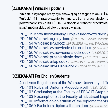
[DZIEKANAT] Wnioski i podania
Wnioski dotyczące pracy dyplomowej są dostępne w sekcji [
Wnioski 111 - przedłużenie terminu złożenia pracy dyplomo
powtarzanie (tylko iSOD), 153 Wniosek o transfer przedmiot
iSOD) można składać elektronicznie w iSOD.
PD_119 Karta Indywidualny Projekt Badawczy.docx
(
PD_150 Wniosek ogolny.docx
(
5.03.2017
-
dr inż. Włodz
PD_154 Wniosek IPS.docx
(
24.04.2018
-
dr inż. Włodzim
PD_155 Wniosek wznowienie obrona.docx
(
20.05.201
PD_156 Wniosek wznowienie studia.docx
(
21.05.2017
PD_157 Wniosek przeniesienie.docx
(
21.05.2017
-
dr 
PD_158 Wniosek urlop.docx
(
20.05.2017
-
dr inż. Włodz
PD_160 Wniosek skreslenie.docx
(
17.09.2017
-
dr inż.
[DZIEKANAT] For English Students
Academic Regulations at the Warsaw University of T
PD_101 Rules of Diploma Procedure.pdf
(
18.01.2022
PD_102 Graduating at the Faculty of EE WUT. Steps 
PD_103 Resumption at the Faculty of Electrical Engi
PD_105 Information on edition of the diploma thesis
PD_106D Bachelors diploma thesis.docx
(
31.05.2017