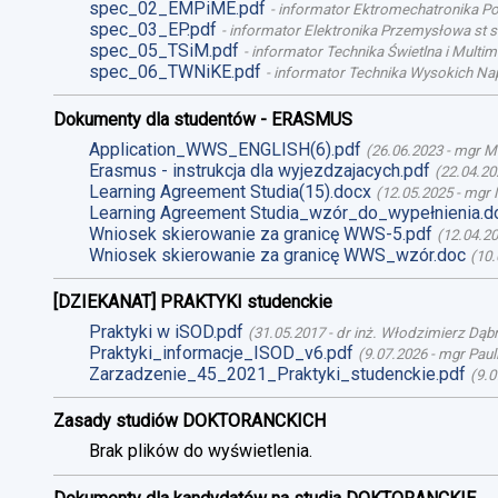
spec_02_EMPiME.pdf
-
informator Ektromechatronika Poj
spec_03_EP.pdf
-
informator Elektronika Przemysłowa st st
spec_05_TSiM.pdf
-
informator Technika Świetlna i Multime
spec_06_TWNiKE.pdf
-
informator Technika Wysokich Nap
Dokumenty dla studentów - ERASMUS
Application_WWS_ENGLISH(6).pdf
(
26.06.2023
-
mgr M
Erasmus - instrukcja dla wyjezdzajacych.pdf
(
22.04.20
Learning Agreement Studia(15).docx
(
12.05.2025
-
mgr 
Learning Agreement Studia_wzór_do_wypełnienia.d
Wniosek skierowanie za granicę WWS-5.pdf
(
12.04.2
Wniosek skierowanie za granicę WWS_wzór.doc
(
10.
[DZIEKANAT] PRAKTYKI studenckie
Praktyki w iSOD.pdf
(
31.05.2017
-
dr inż. Włodzimierz Dąb
Praktyki_informacje_ISOD_v6.pdf
(
9.07.2026
-
mgr Paul
Zarzadzenie_45_2021_Praktyki_studenckie.pdf
(
9.0
Zasady studiów DOKTORANCKICH
Brak plików do wyświetlenia.