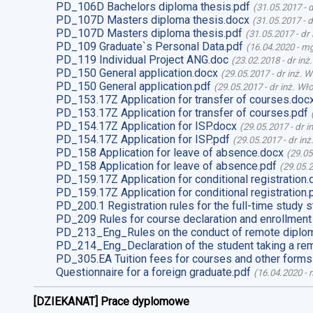
PD_106D Bachelors diploma thesis.pdf
(
31.05.2017
-
d
PD_107D Masters diploma thesis.docx
(
31.05.2017
-
d
PD_107D Masters diploma thesis.pdf
(
31.05.2017
-
dr
PD_109 Graduate`s Personal Data.pdf
(
16.04.2020
-
mg
PD_119 Individual Project ANG.doc
(
23.02.2018
-
dr inż
PD_150 General application.docx
(
29.05.2017
-
dr inż. 
PD_150 General application.pdf
(
29.05.2017
-
dr inż. Wł
PD_153.17Z Application for transfer of courses.doc
PD_153.17Z Application for transfer of courses.pdf
PD_154.17Z Application for ISP.docx
(
29.05.2017
-
dr i
PD_154.17Z Application for ISP.pdf
(
29.05.2017
-
dr in
PD_158 Application for leave of absence.docx
(
29.05
PD_158 Application for leave of absence.pdf
(
29.05.
PD_159.17Z Application for conditional registration.
PD_159.17Z Application for conditional registration.
PD_200.1 Registration rules for the full-time study s
PD_209 Rules for course declaration and enrollment
PD_213_Eng_Rules on the conduct of remote diplom
PD_214_Eng_Declaration of the student taking a re
PD_305.EA Tuition fees for courses and other forms
Questionnaire for a foreign graduate.pdf
(
16.04.2020
-
m
[DZIEKANAT] Prace dyplomowe