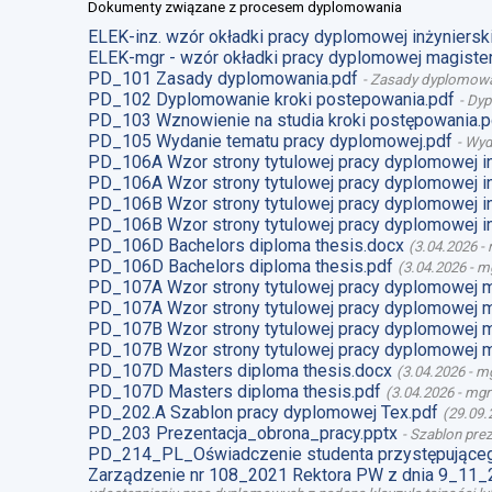
Dokumenty związane z procesem dyplomowania
ELEK-inz. wzór okładki pracy dyplomowej inżynierski
ELEK-mgr - wzór okładki pracy dyplomowej magister
PD_101 Zasady dyplomowania.pdf
-
Zasady dyplomow
PD_102 Dyplomowanie kroki postepowania.pdf
-
Dyp
PD_103 Wznowienie na studia kroki postępowania.p
PD_105 Wydanie tematu pracy dyplomowej.pdf
-
Wyd
PD_106A Wzor strony tytulowej pracy dyplomowej i
PD_106A Wzor strony tytulowej pracy dyplomowej i
PD_106B Wzor strony tytulowej pracy dyplomowej i
PD_106B Wzor strony tytulowej pracy dyplomowej i
PD_106D Bachelors diploma thesis.docx
(
3.04.2026
-
PD_106D Bachelors diploma thesis.pdf
(
3.04.2026
-
mg
PD_107A Wzor strony tytulowej pracy dyplomowej 
PD_107A Wzor strony tytulowej pracy dyplomowej m
PD_107B Wzor strony tytulowej pracy dyplomowej 
PD_107B Wzor strony tytulowej pracy dyplomowej m
PD_107D Masters diploma thesis.docx
(
3.04.2026
-
mg
PD_107D Masters diploma thesis.pdf
(
3.04.2026
-
mgr
PD_202.A Szablon pracy dyplomowej Tex.pdf
(
29.09.
PD_203 Prezentacja_obrona_pracy.pptx
-
Szablon prez
PD_214_PL_Oświadczenie studenta przystępująceg
Zarządzenie nr 108_2021 Rektora PW z dnia 9_11_