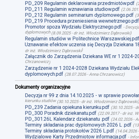
PD_209 Regulamin deklarowania przedmiotów.pdf
(
PD_211 Regulamin wznawiania studiow.pdf
(
2.06.201
PD_212 Regulamin seminarium dyplomowego.pdf
(
3
PD_219 Procedura przeniesienia wewnetrznego.pdf
Promotor spoza Wydziału Elektrycznego.pdf
-
Decyzja
dyplomowych
(
8.09.2025
-
dr inż. Włodzimierz Dąbrowski
)
Regulamin studiów w Politechnice Warszawskiej.pd
Uznawanie efektow uczenia się Decyzja Dziekana 1
)
dr inż. Włodzimierz Dąbrowski
Załącznik do Zarządzenia Dziekana WE nr 1 2024-2
Chrzanowicz
)
Zarządzenie nr 1 2024-2028 Dziekana Wydziału Ele
dyplomowych.pdf
(
28.07.2026
-
Anna Chrzanowicz
)
Dokumenty organizacyjne
Decyzja nr 99 z dnia 14.10.2025 - w sprawie powoł
kierunku studiów
(
30.10.2025
-
dr inż. Włodzimierz Dąbrowski
PD_239 Zadania opiekuna kierunku.pdf
(
30.10.2025
-
d
PD_300 Poradnik dziekanatu.pdf
(
22.09.2017
-
dr inż. 
PD_301.26L Kalendarz dziekanatu .pdf
(
24.02.2026
-
A
Terminy składania prac dyplomowych 2026 L .pdf
(
13
Terminy składania protokołów 2026 L.pdf
(
14.04.2026
Wydzialowe Karty Przedmiotow informacja.pdf
-
Info