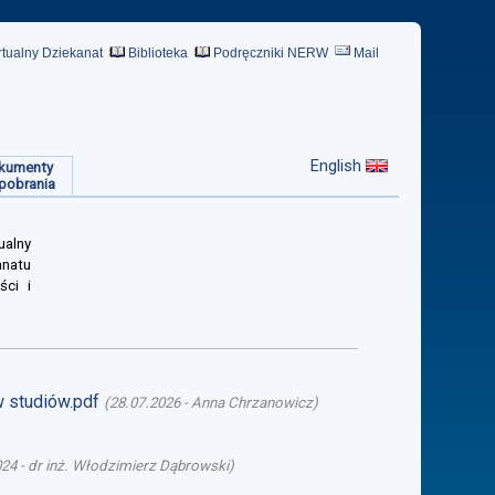
rtualny Dziekanat
Biblioteka
Podręczniki NERW
Mail
English
kumenty
pobrania
ualny
anatu
ści i
w studiów.pdf
(
28.07.2026
-
Anna Chrzanowicz
)
024
-
dr inż. Włodzimierz Dąbrowski
)