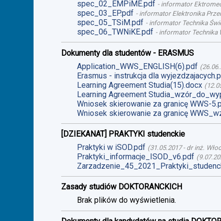
spec_02_EMPiME.pdf
-
informator Ektromech
spec_03_EP.pdf
-
informator Elektronika Prze
spec_05_TSiM.pdf
-
informator Technika Świet
spec_06_TWNiKE.pdf
-
informator Technika 
Dokumenty dla studentów - ERASMUS
Application_WWS_ENGLISH(6).pdf
(
26.06
Erasmus - instrukcja dla wyjezdzajacych.
Learning Agreement Studia(15).docx
(
12.0
Learning Agreement Studia_wzór_do_wyp
Wniosek skierowanie za granicę WWS-5.
Wniosek skierowanie za granicę WWS_wz
[DZIEKANAT] PRAKTYKI studenckie
Praktyki w iSOD.pdf
(
31.05.2017
-
dr inż. Wło
Praktyki_informacje_ISOD_v6.pdf
(
9.07.20
Zarzadzenie_45_2021_Praktyki_studenck
Zasady studiów DOKTORANCKICH
Brak plików do wyświetlenia.