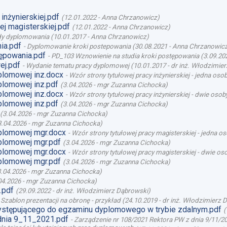
inżynierskiej.pdf
(
12.01.2022
-
Anna Chrzanowicz
)
j magisterskiej.pdf
(
12.01.2022
-
Anna Chrzanowicz
)
y dyplomowania
(
10.01.2017
-
Anna Chrzanowicz
)
ia.pdf
-
Dyplomowanie kroki postepowania
(
30.08.2021
-
Anna Chrzanowic
ępowania.pdf
-
PD_103 Wznowienie na studia kroki postępowania
(
3.09.20
ej.pdf
-
Wydanie tematu pracy dyplomowej
(
10.01.2017
-
dr inż. Włodzimie
plomowej inz.docx
-
Wzór strony tytułowej pracy inżynierskiej - jedna oso
plomowej inz.pdf
(
3.04.2026
-
mgr Zuzanna Cichocka
)
plomowej inz.docx
-
Wzór strony tytułowej pracy inżynierskiej - dwie osob
plomowej inz.pdf
(
3.04.2026
-
mgr Zuzanna Cichocka
)
(
3.04.2026
-
mgr Zuzanna Cichocka
)
3.04.2026
-
mgr Zuzanna Cichocka
)
plomowej mgr.docx
-
Wzór strony tytułowej pracy magisterskiej - jedna o
plomowej mgr.pdf
(
3.04.2026
-
mgr Zuzanna Cichocka
)
plomowej mgr.docx
-
Wzór strony tytułowej pracy magisterskiej - dwie os
plomowej mgr.pdf
(
3.04.2026
-
mgr Zuzanna Cichocka
)
3.04.2026
-
mgr Zuzanna Cichocka
)
04.2026
-
mgr Zuzanna Cichocka
)
.pdf
(
29.09.2022
-
dr inż. Włodzimierz Dąbrowski
)
-
Szablon prezentacji na obronę - przykład
(
24.10.2019
-
dr inż. Włodzimierz 
stępującego do egzaminu dyplomowego w trybie zdalnym.pdf
(
dnia 9_11_2021.pdf
-
Zarządzenie nr 108/2021 Rektora PW z dnia 9/11/20