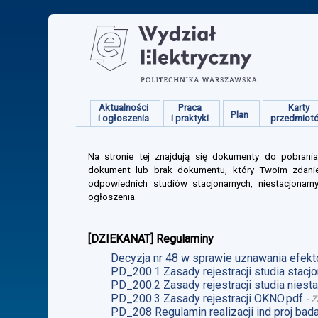
Aktualności
Praca
Karty
Plan
i ogłoszenia
i praktyki
przedmiot
Na stronie tej znajdują się dokumenty do pobrania
dokument lub brak dokumentu, który Twoim zdanie
odpowiednich studiów stacjonarnych, niestacjonarn
ogłoszenia.
[DZIEKANAT] Regulaminy
Decyzja nr 48 w sprawie uznawania efekt
PD_200.1 Zasady rejestracji studia stacjo
PD_200.2 Zasady rejestracji studia niesta
PD_200.3 Zasady rejestracji OKNO.pdf
-
Z
PD_208 Regulamin realizacji ind proj ba