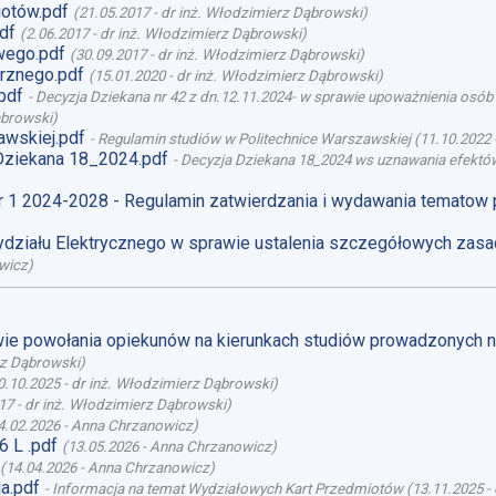
otów.pdf
(
21.05.2017
-
dr inż. Włodzimierz Dąbrowski
)
df
(
2.06.2017
-
dr inż. Włodzimierz Dąbrowski
)
wego.pdf
(
30.09.2017
-
dr inż. Włodzimierz Dąbrowski
)
rznego.pdf
(
15.01.2020
-
dr inż. Włodzimierz Dąbrowski
)
pdf
-
Decyzja Dziekana nr 42 z dn.12.11.2024- w sprawie upoważnienia osó
ąbrowski
)
awskiej.pdf
-
Regulamin studiów w Politechnice Warszawskiej
(
11.10.2022
Dziekana 18_2024.pdf
-
Decyzja Dziekana 18_2024 ws uznawania efektów
r 1 2024-2028 - Regulamin zatwierdzania i wydawania tematow
działu Elektrycznego w sprawie ustalenia szczegółowych zasa
wicz
)
awie powołania opiekunów na kierunkach studiów prowadzonych 
rz Dąbrowski
)
0.10.2025
-
dr inż. Włodzimierz Dąbrowski
)
17
-
dr inż. Włodzimierz Dąbrowski
)
4.02.2026
-
Anna Chrzanowicz
)
 L .pdf
(
13.05.2026
-
Anna Chrzanowicz
)
(
14.04.2026
-
Anna Chrzanowicz
)
a.pdf
-
Informacja na temat Wydziałowych Kart Przedmiotów
(
13.11.2025
-