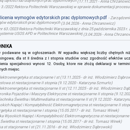
ą tajności lub utajnionych prac dyplomowych
(
17.11.2021
-
Anna Chrzanowi
 3 /2022 Rektora Politechniki Warszawskiej w sprawie dokumentacji proce
olicenia wymogów edytorskich prac dyplomowych.pdf
-
Zarządzenie
mogów edytorskich prac dyplomowych
(
3.04.2026
-
Anna Chrzanowicz
)
r 63 /2023 Rektora Politechniki Warszawskiej z dnia 25 października 2023 r
ystemie USOS APD w Politechnice Warszawskiej
(
3.04.2026
-
Anna Chrzano
CHNIKA
SOD podawane są w ogłoszeniach. W wypadku większej liczby chętnych ni
nkingowa; dla st II średnia z I stopnia studiów oraz zgodność efektów ucze
enia specjalnosci wynosi 12. Osoby, ktore nie złożą deklaracji w termin
nych miejsc.
lektroenergetyka st stacjonarne I st
(
13.11.2025
-
dr inż. Włodzimierz Dąbro
owa st niestacjonarne II stopnia
(
9.12.2020
-
Katarzyna Szmurło
)
ektroenergetyka st niestacjonarne II st
(
12.11.2025
-
dr inż. Włodzimierz Dą
onika Pojazdów i Maszyny Elektryczne st niestacjonarne II stopnia
(
9.12.20
echnika Świetlna i Multimedialna st niestacjonarne II st
(
9.12.2020
-
Katarzyn
okich Napięć i Kompatybilność Elektromagnetyczna st niestacjonarne II stop
getyka st niestacjonarne I stopnia
(
15.05.2017
-
dr inż. Tomasz Winek
)
ka Wysokich Napięć i Kompatybilność Elektromagnetyczna st niestacjonarne 
Świetlna st niestacjonarne I stopnia
(
15.05.2017
-
dr inż. Tomasz Winek
)
a st stacjonarne I st
(
21.11.2016
-
dr inż. Włodzimierz Dąbrowski
)