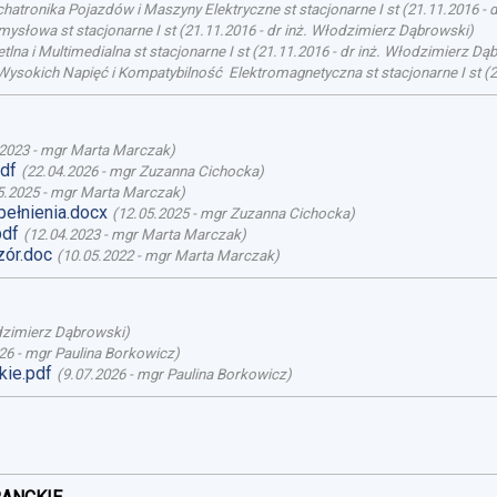
atronika Pojazdów i Maszyny Elektryczne st stacjonarne I st
(
21.11.2016
-
d
mysłowa st stacjonarne I st
(
21.11.2016
-
dr inż. Włodzimierz Dąbrowski
)
lna i Multimedialna st stacjonarne I st
(
21.11.2016
-
dr inż. Włodzimierz Dą
Wysokich Napięć i Kompatybilność Elektromagnetyczna st stacjonarne I st
(
2
.2023
-
mgr Marta Marczak
)
pdf
(
22.04.2026
-
mgr Zuzanna Cichocka
)
5.2025
-
mgr Marta Marczak
)
ełnienia.docx
(
12.05.2025
-
mgr Zuzanna Cichocka
)
pdf
(
12.04.2023
-
mgr Marta Marczak
)
ór.doc
(
10.05.2022
-
mgr Marta Marczak
)
dzimierz Dąbrowski
)
26
-
mgr Paulina Borkowicz
)
ie.pdf
(
9.07.2026
-
mgr Paulina Borkowicz
)