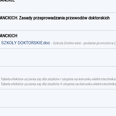
RANCKIE
ANCKICH. Zasady przeprowadzania przewodów doktorskich
RANCKICH
 - SZKOŁY DOKTORSKIE.doc
-
Szkoły Doktorskie - podanie promotora
(
-
Tabela efektów uczenia się dla studiów I stopnia na kierunku elektrotechnik
-
Tabela efektów uczenia się dla studiów II stopnia na kierunku elektrotechni