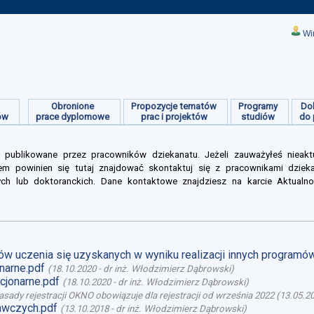
Wi
Obronione
Propozycje tematów
Programy
Do
ów
prace dyplomowe
prac i projektów
studiów
do 
 publikowane przez pracowników dziekanatu. Jeżeli zauważyłeś nieakt
m powinien się tutaj znajdować skontaktuj się z pracownikami dziek
ych lub doktoranckich. Dane kontaktowe znajdziesz na karcie Aktualno
ów uczenia się uzyskanych w wyniku realizacji innych programó
narne.pdf
(
18.10.2020
-
dr inż. Włodzimierz Dąbrowski
)
cjonarne.pdf
(
18.10.2020
-
dr inż. Włodzimierz Dąbrowski
)
asady rejestracji OKNO obowiązuje dla rejestracji od września 2022
(
13.05.2
dawczych.pdf
(
13.10.2018
-
dr inż. Włodzimierz Dąbrowski
)