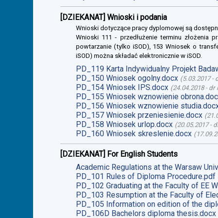
[DZIEKANAT] Wnioski i podania
Wnioski dotyczące pracy dyplomowej są dostępn
Wnioski 111 - przedłużenie terminu złożenia p
powtarzanie (tylko iSOD), 153 Wniosek o transf
iSOD) można składać elektronicznie w iSOD.
PD_119 Karta Indywidualny Projekt Bada
PD_150 Wniosek ogolny.docx
(
5.03.2017
-
PD_154 Wniosek IPS.docx
(
24.04.2018
-
dr 
PD_155 Wniosek wznowienie obrona.doc
PD_156 Wniosek wznowienie studia.doc
PD_157 Wniosek przeniesienie.docx
(
21.
PD_158 Wniosek urlop.docx
(
20.05.2017
-
d
PD_160 Wniosek skreslenie.docx
(
17.09.2
[DZIEKANAT] For English Students
Academic Regulations at the Warsaw Univ
PD_101 Rules of Diploma Procedure.pdf
PD_102 Graduating at the Faculty of EE W
PD_103 Resumption at the Faculty of Elec
PD_105 Information on edition of the dip
PD_106D Bachelors diploma thesis.docx