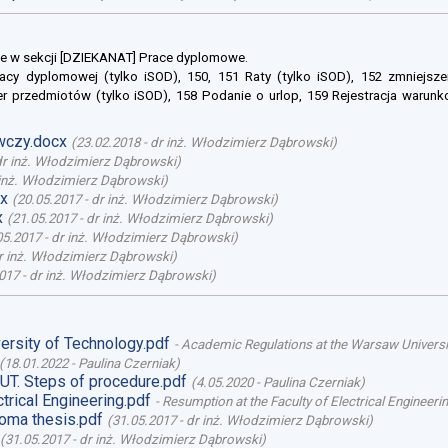
e w sekcji [DZIEKANAT] Prace dyplomowe.
racy dyplomowej (tylko iSOD), 150, 151 Raty (tylko iSOD), 152 zmniejsze
er przedmiotów (tylko iSOD), 158 Podanie o urlop, 159 Rejestracja warunk
wczy.docx
(
23.02.2018
-
dr inż. Włodzimierz Dąbrowski
)
dr inż. Włodzimierz Dąbrowski
)
inż. Włodzimierz Dąbrowski
)
x
(
20.05.2017
-
dr inż. Włodzimierz Dąbrowski
)
x
(
21.05.2017
-
dr inż. Włodzimierz Dąbrowski
)
05.2017
-
dr inż. Włodzimierz Dąbrowski
)
r inż. Włodzimierz Dąbrowski
)
017
-
dr inż. Włodzimierz Dąbrowski
)
ersity of Technology.pdf
-
Academic Regulations at the Warsaw Universi
(
18.01.2022
-
Paulina Czerniak
)
UT. Steps of procedure.pdf
(
4.05.2020
-
Paulina Czerniak
)
trical Engineering.pdf
-
Resumption at the Faculty of Electrical Engineeri
loma thesis.pdf
(
31.05.2017
-
dr inż. Włodzimierz Dąbrowski
)
(
31.05.2017
-
dr inż. Włodzimierz Dąbrowski
)