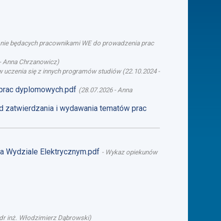
b nie będacych pracownikami WE do prowadzenia prac
-
Anna Chrzanowicz
)
 uczenia się z innych programów studiów
(
22.10.2024
-
 prac dyplomowych.pdf
(
28.07.2026
-
Anna
d zatwierdzania i wydawania tematów prac
na Wydziale Elektrycznym.pdf
-
Wykaz opiekunów
dr inż. Włodzimierz Dąbrowski
)