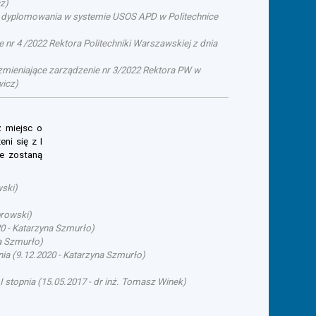
cz
)
su dyplomowania w systemie USOS APD w Politechnice
 nr 4 /2022 Rektora Politechniki Warszawskiej z dnia
. zmieniające zarządzenie nr 3/2022 Rektora PW w
wicz
)
ż miejsc o
ni się z I
ie zostaną
wski
)
browski
)
20
-
Katarzyna Szmurło
)
a Szmurło
)
nia
(
9.12.2020
-
Katarzyna Szmurło
)
I stopnia
(
15.05.2017
-
dr inż. Tomasz Winek
)