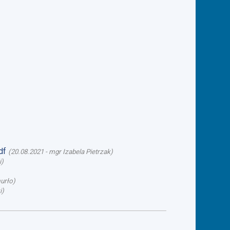
df
(
20.08.2021
-
mgr Izabela Pietrzak
)
i
)
urło
)
i
)