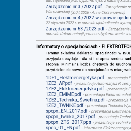
udostępnianiu prac dyplomowych z nadaną klauzul
Zarządzenie nr 3 /2022.pdf
-
Zarządzenie nr
Warszawskiej
(
3.04.2026
-
Anna Chrzanowicz
)
Zarządzenie nr 4 /2022 w sprawie ujedn
27 stycznia 2022 r. w sprawie ujednolicenia wy
Zarządzenie nr 63 /2023.pdf
-
Zarządzenie n
sprawie dokumentacji procesu dyplomowania w s
Informatory o specjalnościach - ELEKTROTE
Terminy składnia deklaracji specjalności w I
przyjęciu decyduje - dla st I stopnia średnia ra
stopnia. Minimalna liczba chętnych do uruchomi
przydzielone losowo do specjalności w miarę wol
1DE1_Elektroenergetyka.pdf
-
prezentacja E
1ZE2_AP.pdf
-
prezentacja Automatyka Przemysł
1ZE2_Elektroenergetyka.pdf
-
prezentacja El
1ZE2_EMiME.pdf
-
prezentacja Elektromechatr
1ZE2_Technika_Świetlna.pdf
-
prezentacja T
1ZE2_TWNiKE.pdf
-
prezentacja Technika Wys
spcpn_EN_2017.pdf
-
prezentacja Elektroener
spcpn_twnike_2017.pdf
-
prezentacja Techni
spcpn_ZTS_2017.pps
-
prezentacja Technika 
spec_01_EN.pdf
-
informator Elektroenergetyk