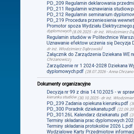
PD_209 Regulamin deklarowania przedmi
PD_211 Regulamin wznawiania studiow.p
PD_212 Regulamin seminarium dyplomo
PD_219 Procedura przeniesienia wewnet
Promotor spoza Wydziału Elektrycznego.
dyplomowych
(
8.09.2025
-
dr inż. Włodzimierz D
Regulamin studiów w Politechnice Warsz
Uznawanie efektow uczenia się Decyzja 
)
dr inż. Włodzimierz Dąbrowski
Załącznik do Zarządzenia Dziekana WE n
Chrzanowicz
)
Zarządzenie nr 1 2024-2028 Dziekana Wy
dyplomowych.pdf
(
28.07.2026
-
Anna Chrzano
Dokumenty organizacyjne
Decyzja nr 99 z dnia 14.10.2025 - w spr
kierunku studiów
(
30.10.2025
-
dr inż. Włodzimie
PD_239 Zadania opiekuna kierunku.pdf
(
3
PD_300 Poradnik dziekanatu.pdf
(
22.09.20
PD_301.26L Kalendarz dziekanatu .pdf
(
2
Terminy składania prac dyplomowych 2026
Terminy składania protokołów 2026 L.pdf
Wydzialowe Karty Przedmiotow informacj