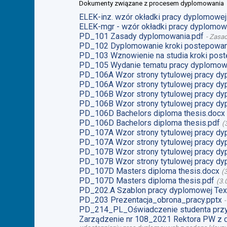
Dokumenty związane z procesem dyplomowania
ELEK-inz. wzór okładki pracy dyplomowej 
ELEK-mgr - wzór okładki pracy dyplomowe
PD_101 Zasady dyplomowania.pdf
-
Zasad
PD_102 Dyplomowanie kroki postepowan
PD_103 Wznowienie na studia kroki post
PD_105 Wydanie tematu pracy dyplomow
PD_106A Wzor strony tytulowej pracy dy
PD_106A Wzor strony tytulowej pracy dy
PD_106B Wzor strony tytulowej pracy dy
PD_106B Wzor strony tytulowej pracy dy
PD_106D Bachelors diploma thesis.docx
PD_106D Bachelors diploma thesis.pdf
(
PD_107A Wzor strony tytulowej pracy dy
PD_107A Wzor strony tytulowej pracy dy
PD_107B Wzor strony tytulowej pracy dy
PD_107B Wzor strony tytulowej pracy dy
PD_107D Masters diploma thesis.docx
(
PD_107D Masters diploma thesis.pdf
(
3.
PD_202.A Szablon pracy dyplomowej Tex
PD_203 Prezentacja_obrona_pracy.pptx
PD_214_PL_Oświadczenie studenta przy
Zarządzenie nr 108_2021 Rektora PW z 