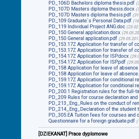
PD_106D Bachelors diploma thesis.pdf
(
PD_107D Masters diploma thesis.docx
(
PD_107D Masters diploma thesis.pdf
(
31
PD_109 Graduate`s Personal Data.pdf
(
16
PD_119 Individual Project ANG.doc
(
23.02
PD_150 General application.docx
(
29.05.2
PD_150 General application.pdf
(
29.05.201
PD_153.17Z Application for transfer of c
PD_153.17Z Application for transfer of c
PD_154.17Z Application for ISP.docx
(
29.
PD_154.17Z Application for ISP.pdf
(
29.05
PD_158 Application for leave of absence
PD_158 Application for leave of absence
PD_159.17Z Application for conditional re
PD_159.17Z Application for conditional re
PD_200.1 Registration rules for the full-t
PD_209 Rules for course declaration and 
PD_213_Eng_Rules on the conduct of rem
PD_214_Eng_Declaration of the student t
PD_305.EA Tuition fees for courses and o
Questionnaire for a foreign graduate.pdf
(
[DZIEKANAT] Prace dyplomowe