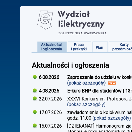
Aktualności
Praca
Karty
Plan
i ogłoszenia
i praktyki
przedmiot
Aktualności i ogłoszenia
6.08.2026
Zaproszenie do udziału w konk
(pokaż szczegóły)
4.08.2026
E-kurs BHP dla studentów | 13
22.07.2026
XXXVI Konkurs im. Profesora J
(pokaż szczegóły)
17.07.2026
zawiadomienie o kolokwium habi
godz. 11.00
(pokaż szczegóły)
15.07.2026
[DZIEKANAT] Harmonogram zjazdó
stopnia w roku akademickim 2