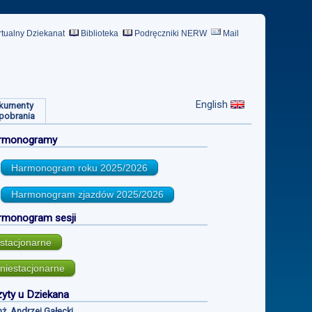
rtualny Dziekanat
Biblioteka
Podręczniki NERW
Mail
English
kumenty
pobrania
rmonogramy
Harmonogram roku
2025/2026
Harmonogram zjazdów
2025/2026
rmonogram sesji
stacjonarne
niestacjonarne
yty u Dziekana
inż. Andrzej Gałecki