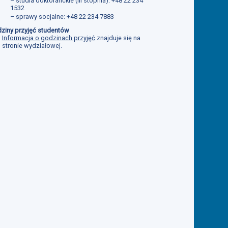
– studia doktoranckie (III stopnia): +48 22 234
1532
– sprawy socjalne: +48 22 234 7883
ziny przyjęć studentów
Informacja o godzinach przyjęć
znajduje się na
stronie wydziałowej.