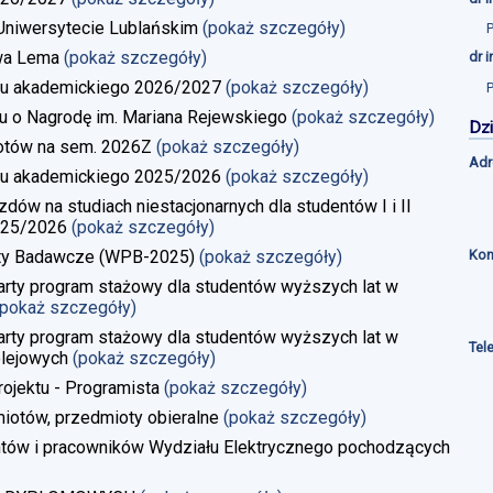
a Uniwersytecie Lublańskim
(pokaż szczegóły)
wa Lema
(pokaż szczegóły)
dr 
u akademickiego 2026/2027
(pokaż szczegóły)
u o Nagrodę im. Mariana Rejewskiego
(pokaż szczegóły)
Dzi
iotów na sem. 2026Z
(pokaż szczegóły)
Adr
u akademickiego 2025/2026
(pokaż szczegóły)
w na studiach niestacjonarnych dla studentów I i II
025/2026
(pokaż szczegóły)
Kon
kty Badawcze (WPB-2025)
(pokaż szczegóły)
rty program stażowy dla studentów wyższych lat w
(pokaż szczegóły)
rty program stażowy dla studentów wyższych lat w
Tel
lejowych
(pokaż szczegóły)
rojektu - Programista
(pokaż szczegóły)
iotów, przedmioty obieralne
(pokaż szczegóły)
ntów i pracowników Wydziału Elektrycznego pochodzących