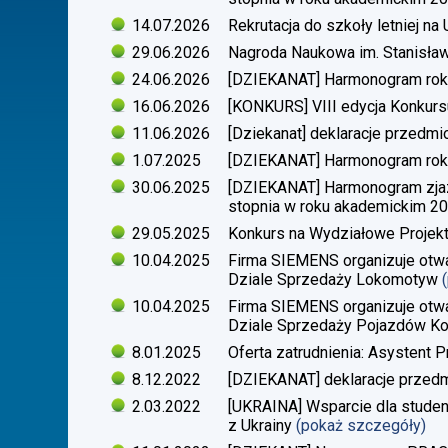
14.07.2026
Rekrutacja do szkoły letniej n
29.06.2026
Nagroda Naukowa im. Stanisła
24.06.2026
[DZIEKANAT] Harmonogram rok
16.06.2026
[KONKURS] VIII edycja Konkurs
11.06.2026
[Dziekanat] deklaracje przedm
1.07.2025
[DZIEKANAT] Harmonogram rok
30.06.2025
[DZIEKANAT] Harmonogram zjazdó
stopnia w roku akademickim 2
29.05.2025
Konkurs na Wydziałowe Proje
10.04.2025
Firma SIEMENS organizuje otwa
Dziale Sprzedaży Lokomotyw
10.04.2025
Firma SIEMENS organizuje otwa
Dziale Sprzedaży Pojazdów Ko
8.01.2025
Oferta zatrudnienia: Asystent P
8.12.2022
[DZIEKANAT] deklaracje przedm
2.03.2022
[UKRAINA] Wsparcie dla stude
z Ukrainy
(pokaż szczegóły)