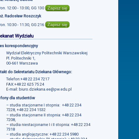
Zapisz się
Pon.
12:00 - 13:00
,
GG 130
inż. Radosław Roszczyk
Zapisz się
Pon.
10:30 - 11:30
,
GG 216
ekanat Wydziału
es korespondencyjny
Wydział Elektryczny Politechniki Warszawskiej
Pl. Politechniki 1,
00-661 Warszawa
takt do Sekretariatu Dziekana Głównego:
Telefon:+48 22 234 7217
FAX:+48 22 625 75 24
E-mail:
biuro.dziekana.ee@pw.edu.pl
efony dla studentów
– studia stacjonarne I stopnia: +48 22 234
7228, +48 22 234 1532
– studia stacjonarne II stopnia: +48 22 234
7208,
– studia niestacjonarne I i II stopnia: +48 22 234
7318
– studia anglojęzyczne: +48 22 234 5980