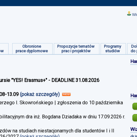
Wi
Obronione
Propozycje tematów
Programy
Do
ów
prace dyplomowe
prac i projektów
studiów
do 
Ha
ursie "YES! Erasmus+" - DEADLINE 31.08.2026
.08-13.09
(pokaż szczegóły)
Ha
erzego I. Skowrońskiego | zgłoszenia do 10 października
litacyjnym dra inż. Bogdana Dziadaka w dniu 17.09.2026 r.
Wiz
w na studiach niestacjonarnych dla studentów I i II
026/2027
(pokaż szczegóły)
dr 