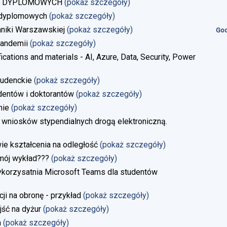
AC DYPLOMOWYCH
(pokaż szczegóły)
 dyplomowych
(pokaż szczegóły)
niki Warszawskiej
(pokaż szczegóły)
God
andemii
(pokaż szczegóły)
ications and materials - AI, Azure, Data, Security, Power
tudenckie
(pokaż szczegóły)
dentów i doktorantów
(pokaż szczegóły)
nie
(pokaż szczegóły)
 wniosków stypendialnych drogą elektroniczną.
 kształcenia na odległość
(pokaż szczegóły)
 mój wykład???
(pokaż szczegóły)
ykorzysatnia Microsoft Teams dla studentów
i na obronę - przykład
(pokaż szczegóły)
jść na dyżur
(pokaż szczegóły)
a
(pokaż szczegóły)