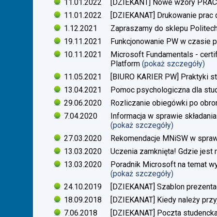
11.01.2022
[DZIEKANT] Nowe wzory PR
11.01.2022
[DZIEKANAT] Drukowanie prac
1.12.2021
Zapraszamy do sklepu Politech
19.11.2021
Funkcjonowanie PW w czasie p
10.11.2021
Microsoft Fundamentals - certif
Platform
(pokaż szczegóły)
11.05.2021
[BIURO KARIER PW] Praktyki s
13.04.2021
Pomoc psychologiczna dla stu
29.06.2020
Rozliczanie obiegówki po obro
7.04.2020
Informacja w sprawie składania
(pokaż szczegóły)
27.03.2020
Rekomendacje MNiSW w sprawie
13.03.2020
Uczenia zamknięta! Gdzie jest
13.03.2020
Poradnik Microsoft na temat w
(pokaż szczegóły)
24.10.2019
[DZIEKANAT] Szablon prezentacj
18.09.2018
[DZIEKANAT] Kiedy należy przy
7.06.2018
[DZIEKANAT] Poczta studenck