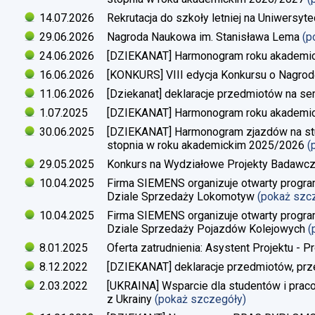
14.07.2026
Rekrutacja do szkoły letniej na Uniwersyt
29.06.2026
Nagroda Naukowa im. Stanisława Lema
(p
24.06.2026
[DZIEKANAT] Harmonogram roku akademi
16.06.2026
[KONKURS] VIII edycja Konkursu o Nagrod
11.06.2026
[Dziekanat] deklaracje przedmiotów na s
1.07.2025
[DZIEKANAT] Harmonogram roku akademi
30.06.2025
[DZIEKANAT] Harmonogram zjazdów na studi
stopnia w roku akademickim 2025/2026
(
29.05.2025
Konkurs na Wydziałowe Projekty Badawc
10.04.2025
Firma SIEMENS organizuje otwarty progra
Dziale Sprzedaży Lokomotyw
(pokaż szc
10.04.2025
Firma SIEMENS organizuje otwarty progra
Dziale Sprzedaży Pojazdów Kolejowych
(
8.01.2025
Oferta zatrudnienia: Asystent Projektu - P
8.12.2022
[DZIEKANAT] deklaracje przedmiotów, prz
2.03.2022
[UKRAINA] Wsparcie dla studentów i pra
z Ukrainy
(pokaż szczegóły)