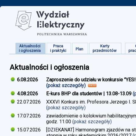
Aktualności
Praca
Karty
Plan
i ogłoszenia
i praktyki
przedmiotów
pra
Aktualności i ogłoszenia
6.08.2026
Zaproszenie do udziału w konkursie "YES
(pokaż szczegóły)
4.08.2026
E-kurs BHP dla studentów | 13.08-13.09
(
22.07.2026
XXXVI Konkurs im. Profesora Jerzego I. 
(pokaż szczegóły)
17.07.2026
zawiadomienie o kolokwium habilitacyjnym
godz. 11.00
(pokaż szczegóły)
15.07.2026
[DZIEKANAT] Harmonogram zjazdów na studi
stopnia w roku akademickim 2026/2027
(