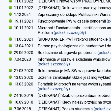
11.01.2022
[DZIEKANT] Nowe wzory PRAC DYPLO
11.01.2022
[DZIEKANAT] Drukowanie prac dyplomow
1.12.2021
Zapraszamy do sklepu Politechniki Warsz
19.11.2021
Funkcjonowanie PW w czasie pandemii
(p
10.11.2021
Microsoft Fundamentals - certifications an
Platform
(pokaż szczegóły)
11.05.2021
[BIURO KARIER PW] Praktyki studenckie
(
13.04.2021
Pomoc psychologiczna dla studentów i d
29.06.2020
Rozliczanie obiegówki po obronie
(pokaż
7.04.2020
Informacja w sprawie składania wniosków 
(pokaż szczegóły)
27.03.2020
Rekomendacje MNiSW w sprawie kształce
13.03.2020
Uczenia zamknięta! Gdzie jest mój wykład
13.03.2020
Poradnik Microsoft na temat wykorzysatn
(pokaż szczegóły)
24.10.2019
[DZIEKANAT] Szablon prezentacji na obron
18.09.2018
[DZIEKANAT] Kiedy należy przyjść na dyżu
7.06.2018
[DZIEKANAT] Poczta studencka
(pokaż s