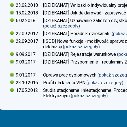
23.02.2018
[DZIEKANAT] Wnioski o indywidualny proj
15.02.2018
[DZIEKANAT] Jak deklarować i zapisywać s
6.02.2018
[DZIEKANAT] Uznawanie zaliczeń cząstko
(pokaż szczegóły)
22.09.2017
[DZIEKANAT] Poradnik dziekanatu
(pokaż
22.09.2017
[ISOD] Nowa funkcja - możliwość sprawdze
deklaracji
(pokaż szczegóły)
9.09.2017
[DZIEKANAT] Rejestracje warunkowe
(pok
9.03.2017
[DZIEKANAT] Przypomienie - regulaminy Zaj
9.01.2017
Oprawa prac dyplomowych
(pokaż szczeg
23.10.2016
Profil dla klienta VPN
(pokaż szczegóły)
17.05.2012
Studia stacjonarne i niestacjonarne. Proc
Elektrycznym
(pokaż szczegóły)