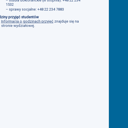
– studia doktoranckie (III stopnia): +48 22 234
1532
– sprawy socjalne: +48 22 234 7883
ziny przyjęć studentów
Informacja o godzinach przyjęć
znajduje się na
stronie wydziałowej.