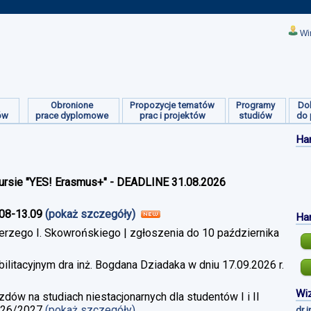
Wi
Obronione
Propozycje tematów
Programy
Do
ów
prace dyplomowe
prac i projektów
studiów
do 
Ha
ursie "YES! Erasmus+" - DEADLINE 31.08.2026
.08-13.09
(pokaż szczegóły)
Ha
erzego I. Skowrońskiego | zgłoszenia do 10 października
litacyjnym dra inż. Bogdana Dziadaka w dniu 17.09.2026 r.
Wiz
w na studiach niestacjonarnych dla studentów I i II
026/2027
(pokaż szczegóły)
dr 