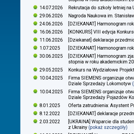
14.07.2026
Rekrutacja do szkoły letniej n
29.06.2026
Nagroda Naukowa im. Stanisła
24.06.2026
[DZIEKANAT] Harmonogram rok
16.06.2026
[KONKURS] VIII edycja Konkurs
11.06.2026
[Dziekanat] deklaracje przedm
1.07.2025
[DZIEKANAT] Harmonogram rok
30.06.2025
[DZIEKANAT] Harmonogram zjazdó
stopnia w roku akademickim 2
29.05.2025
Konkurs na Wydziałowe Proje
10.04.2025
Firma SIEMENS organizuje otwa
Dziale Sprzedaży Lokomotyw
10.04.2025
Firma SIEMENS organizuje otwa
Dziale Sprzedaży Pojazdów Ko
8.01.2025
Oferta zatrudnienia: Asystent P
8.12.2022
[DZIEKANAT] deklaracje przedm
2.03.2022
[UKRAINA] Wsparcie dla stude
z Ukrainy
(pokaż szczegóły)