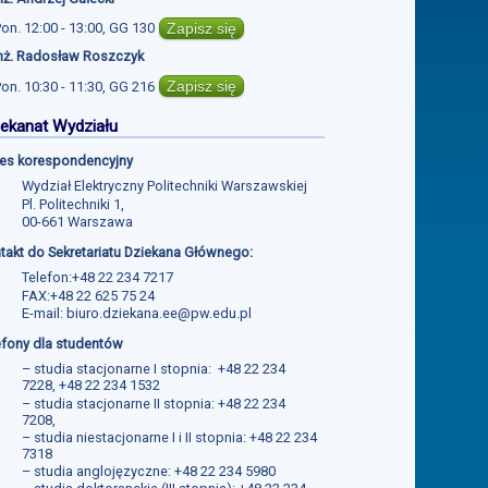
Zapisz się
Pon.
12:00 - 13:00
,
GG 130
inż. Radosław Roszczyk
Zapisz się
Pon.
10:30 - 11:30
,
GG 216
ekanat Wydziału
es korespondencyjny
Wydział Elektryczny Politechniki Warszawskiej
Pl. Politechniki 1,
00-661 Warszawa
takt do Sekretariatu Dziekana Głównego:
Telefon:+48 22 234 7217
FAX:+48 22 625 75 24
E-mail:
biuro.dziekana.ee@pw.edu.pl
efony dla studentów
– studia stacjonarne I stopnia: +48 22 234
7228, +48 22 234 1532
– studia stacjonarne II stopnia: +48 22 234
7208,
– studia niestacjonarne I i II stopnia: +48 22 234
7318
– studia anglojęzyczne: +48 22 234 5980