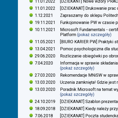
11.01.2022
[DZIEKANT] Nowe wzory PR
11.01.2022
[DZIEKANAT] Drukowanie prac
1.12.2021
Zapraszamy do sklepu Politech
19.11.2021
Funkcjonowanie PW w czasie p
10.11.2021
Microsoft Fundamentals - certif
Platform
(pokaż szczegóły)
11.05.2021
[BIURO KARIER PW] Praktyki s
13.04.2021
Pomoc psychologiczna dla stu
29.06.2020
Rozliczanie obiegówki po obro
7.04.2020
Informacja w sprawie składania
(pokaż szczegóły)
27.03.2020
Rekomendacje MNiSW w sprawie
13.03.2020
Uczenia zamknięta! Gdzie jest
13.03.2020
Poradnik Microsoft na temat w
(pokaż szczegóły)
24.10.2019
[DZIEKANAT] Szablon prezentacj
18.09.2018
[DZIEKANAT] Kiedy należy przy
7.06.2018
[DZIEKANAT] Poczta studenck