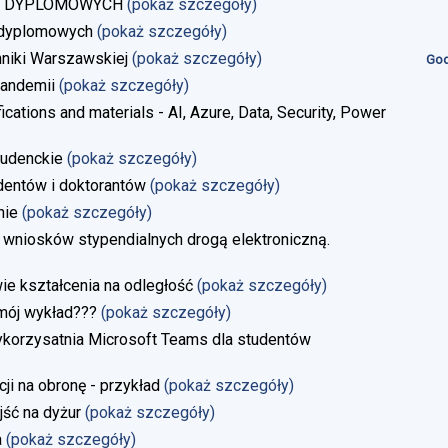
AC DYPLOMOWYCH
(pokaż szczegóły)
 dyplomowych
(pokaż szczegóły)
niki Warszawskiej
(pokaż szczegóły)
God
andemii
(pokaż szczegóły)
ications and materials - AI, Azure, Data, Security, Power
tudenckie
(pokaż szczegóły)
dentów i doktorantów
(pokaż szczegóły)
nie
(pokaż szczegóły)
 wniosków stypendialnych drogą elektroniczną.
 kształcenia na odległość
(pokaż szczegóły)
 mój wykład???
(pokaż szczegóły)
ykorzysatnia Microsoft Teams dla studentów
i na obronę - przykład
(pokaż szczegóły)
jść na dyżur
(pokaż szczegóły)
a
(pokaż szczegóły)