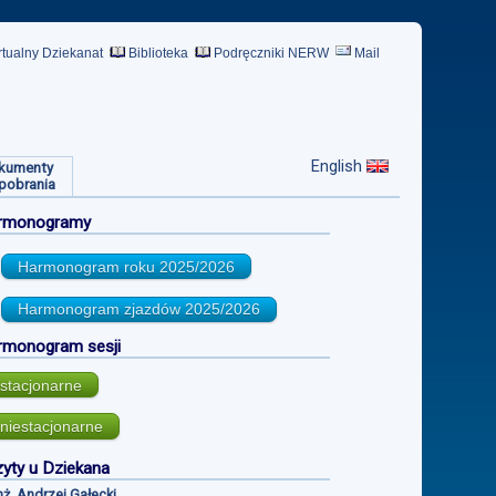
rtualny Dziekanat
Biblioteka
Podręczniki NERW
Mail
English
kumenty
pobrania
rmonogramy
Harmonogram roku
2025/2026
Harmonogram zjazdów
2025/2026
rmonogram sesji
stacjonarne
niestacjonarne
yty u Dziekana
inż. Andrzej Gałecki