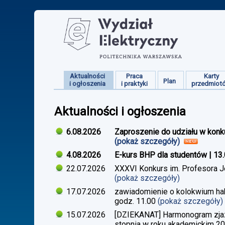
Aktualności
Praca
Karty
Plan
i ogłoszenia
i praktyki
przedmiot
Aktualności i ogłoszenia
6.08.2026
Zaproszenie do udziału w konk
(pokaż szczegóły)
4.08.2026
E-kurs BHP dla studentów | 13
22.07.2026
XXXVI Konkurs im. Profesora J
(pokaż szczegóły)
17.07.2026
zawiadomienie o kolokwium habi
godz. 11.00
(pokaż szczegóły)
15.07.2026
[DZIEKANAT] Harmonogram zjazdó
stopnia w roku akademickim 2