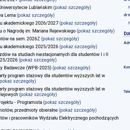
a Uniwersytecie Lublańskim
(pokaż szczegóły)
wa Lema
(pokaż szczegóły)
dr 
u akademickiego 2026/2027
(pokaż szczegóły)
u o Nagrodę im. Mariana Rejewskiego
(pokaż szczegóły)
Dzi
iotów na sem. 2026Z
(pokaż szczegóły)
Adr
u akademickiego 2025/2026
(pokaż szczegóły)
w na studiach niestacjonarnych dla studentów I i II
025/2026
(pokaż szczegóły)
Kon
kty Badawcze (WPB-2025)
(pokaż szczegóły)
rty program stażowy dla studentów wyższych lat w
(pokaż szczegóły)
rty program stażowy dla studentów wyższych lat w
Tel
lejowych
(pokaż szczegóły)
rojektu - Programista
(pokaż szczegóły)
iotów, przedmioty obieralne
(pokaż szczegóły)
ntów i pracowników Wydziału Elektrycznego pochodzących