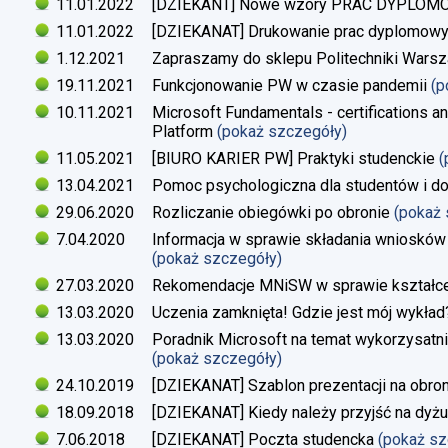
11.01.2022
[DZIEKANT] Nowe wzory PRAC DYPLO
11.01.2022
[DZIEKANAT] Drukowanie prac dyplomow
1.12.2021
Zapraszamy do sklepu Politechniki Warsz
19.11.2021
Funkcjonowanie PW w czasie pandemii
(p
10.11.2021
Microsoft Fundamentals - certifications an
Platform
(pokaż szczegóły)
11.05.2021
[BIURO KARIER PW] Praktyki studenckie
(
13.04.2021
Pomoc psychologiczna dla studentów i d
29.06.2020
Rozliczanie obiegówki po obronie
(pokaż
7.04.2020
Informacja w sprawie składania wniosków 
(pokaż szczegóły)
27.03.2020
Rekomendacje MNiSW w sprawie kształce
13.03.2020
Uczenia zamknięta! Gdzie jest mój wykład
13.03.2020
Poradnik Microsoft na temat wykorzysatn
(pokaż szczegóły)
24.10.2019
[DZIEKANAT] Szablon prezentacji na obron
18.09.2018
[DZIEKANAT] Kiedy należy przyjść na dyżu
7.06.2018
[DZIEKANAT] Poczta studencka
(pokaż s