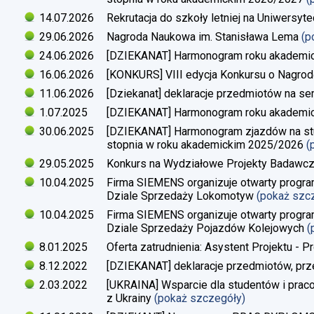
14.07.2026
Rekrutacja do szkoły letniej na Uniwersyt
29.06.2026
Nagroda Naukowa im. Stanisława Lema
(p
24.06.2026
[DZIEKANAT] Harmonogram roku akademi
16.06.2026
[KONKURS] VIII edycja Konkursu o Nagrod
11.06.2026
[Dziekanat] deklaracje przedmiotów na s
1.07.2025
[DZIEKANAT] Harmonogram roku akademi
30.06.2025
[DZIEKANAT] Harmonogram zjazdów na studi
stopnia w roku akademickim 2025/2026
(
29.05.2025
Konkurs na Wydziałowe Projekty Badawc
10.04.2025
Firma SIEMENS organizuje otwarty progra
Dziale Sprzedaży Lokomotyw
(pokaż szc
10.04.2025
Firma SIEMENS organizuje otwarty progra
Dziale Sprzedaży Pojazdów Kolejowych
(
8.01.2025
Oferta zatrudnienia: Asystent Projektu - P
8.12.2022
[DZIEKANAT] deklaracje przedmiotów, prz
2.03.2022
[UKRAINA] Wsparcie dla studentów i pra
z Ukrainy
(pokaż szczegóły)