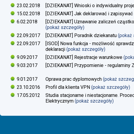
23.02.2018
[DZIEKANAT] Wnioski o indywidualny proj
15.02.2018
[DZIEKANAT] Jak deklarować i zapisywać s
6.02.2018
[DZIEKANAT] Uznawanie zaliczeń cząstko
(pokaż szczegóły)
22.09.2017
[DZIEKANAT] Poradnik dziekanatu
(pokaż
22.09.2017
[ISOD] Nowa funkcja - możliwość sprawdze
deklaracji
(pokaż szczegóły)
9.09.2017
[DZIEKANAT] Rejestracje warunkowe
(pok
9.03.2017
[DZIEKANAT] Przypomienie - regulaminy Zaj
9.01.2017
Oprawa prac dyplomowych
(pokaż szczeg
23.10.2016
Profil dla klienta VPN
(pokaż szczegóły)
17.05.2012
Studia stacjonarne i niestacjonarne. Proc
Elektrycznym
(pokaż szczegóły)