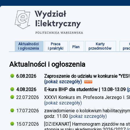
Aktualności
Praca
Karty
Plan
i ogłoszenia
i praktyki
przedmiotów
pra
Aktualności i ogłoszenia
6.08.2026
Zaproszenie do udziału w konkursie "YES
(pokaż szczegóły)
4.08.2026
E-kurs BHP dla studentów | 13.08-13.09
(
22.07.2026
XXXVI Konkurs im. Profesora Jerzego I. 
(pokaż szczegóły)
17.07.2026
zawiadomienie o kolokwium habilitacyjnym
godz. 11.00
(pokaż szczegóły)
15.07.2026
[DZIEKANAT] Harmonogram zjazdów na studi
stopnia w roku akademickim 2026/2027
(