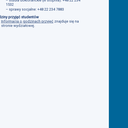
– studia doktoranckie (III stopnia): +48 22 234
1532
– sprawy socjalne: +48 22 234 7883
ziny przyjęć studentów
Informacja o godzinach przyjęć
znajduje się na
stronie wydziałowej.