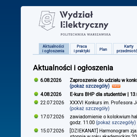
Aktualności
Praca
Karty
Plan
i ogłoszenia
i praktyki
przedmiot
Aktualności i ogłoszenia
6.08.2026
Zaproszenie do udziału w konk
(pokaż szczegóły)
4.08.2026
E-kurs BHP dla studentów | 13
22.07.2026
XXXVI Konkurs im. Profesora J
(pokaż szczegóły)
17.07.2026
zawiadomienie o kolokwium habi
godz. 11.00
(pokaż szczegóły)
15.07.2026
[DZIEKANAT] Harmonogram zjazdó
stopnia w roku akademickim 2