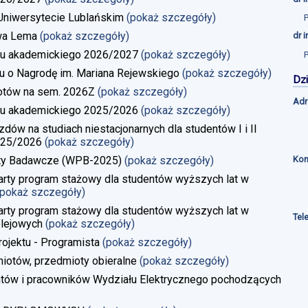
a Uniwersytecie Lublańskim
(pokaż szczegóły)
wa Lema
(pokaż szczegóły)
dr 
u akademickiego 2026/2027
(pokaż szczegóły)
u o Nagrodę im. Mariana Rejewskiego
(pokaż szczegóły)
Dzi
iotów na sem. 2026Z
(pokaż szczegóły)
Adr
u akademickiego 2025/2026
(pokaż szczegóły)
w na studiach niestacjonarnych dla studentów I i II
025/2026
(pokaż szczegóły)
Kon
kty Badawcze (WPB-2025)
(pokaż szczegóły)
rty program stażowy dla studentów wyższych lat w
(pokaż szczegóły)
rty program stażowy dla studentów wyższych lat w
Tel
lejowych
(pokaż szczegóły)
rojektu - Programista
(pokaż szczegóły)
iotów, przedmioty obieralne
(pokaż szczegóły)
ntów i pracowników Wydziału Elektrycznego pochodzących