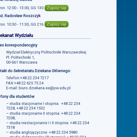
Zapisz się
Pon.
12:00 - 13:00
,
GG 130
inż. Radosław Roszczyk
Zapisz się
Pon.
10:30 - 11:30
,
GG 216
ekanat Wydziału
es korespondencyjny
Wydział Elektryczny Politechniki Warszawskiej
Pl. Politechniki 1,
00-661 Warszawa
takt do Sekretariatu Dziekana Głównego:
Telefon:+48 22 234 7217
FAX:+48 22 625 75 24
E-mail:
biuro.dziekana.ee@pw.edu.pl
efony dla studentów
– studia stacjonarne I stopnia: +48 22 234
7228, +48 22 234 1532
– studia stacjonarne II stopnia: +48 22 234
7208,
– studia niestacjonarne I i II stopnia: +48 22 234
7318
– studia anglojęzyczne: +48 22 234 5980