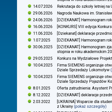
14.07.2026
Rekrutacja do szkoły letniej n
29.06.2026
Nagroda Naukowa im. Stanisła
24.06.2026
[DZIEKANAT] Harmonogram rok
16.06.2026
[KONKURS] VIII edycja Konkurs
11.06.2026
[Dziekanat] deklaracje przedm
1.07.2025
[DZIEKANAT] Harmonogram rok
30.06.2025
[DZIEKANAT] Harmonogram zjazdó
stopnia w roku akademickim 2
29.05.2025
Konkurs na Wydziałowe Proje
10.04.2025
Firma SIEMENS organizuje otwa
Dziale Sprzedaży Lokomotyw
10.04.2025
Firma SIEMENS organizuje otwa
Dziale Sprzedaży Pojazdów Ko
8.01.2025
Oferta zatrudnienia: Asystent P
8.12.2022
[DZIEKANAT] deklaracje przedm
2.03.2022
[UKRAINA] Wsparcie dla stude
z Ukrainy
(pokaż szczegóły)