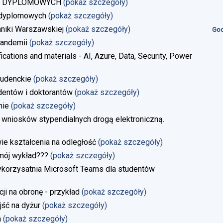
AC DYPLOMOWYCH
(pokaż szczegóły)
 dyplomowych
(pokaż szczegóły)
niki Warszawskiej
(pokaż szczegóły)
God
andemii
(pokaż szczegóły)
ications and materials - AI, Azure, Data, Security, Power
tudenckie
(pokaż szczegóły)
dentów i doktorantów
(pokaż szczegóły)
nie
(pokaż szczegóły)
 wniosków stypendialnych drogą elektroniczną.
 kształcenia na odległość
(pokaż szczegóły)
 mój wykład???
(pokaż szczegóły)
ykorzysatnia Microsoft Teams dla studentów
i na obronę - przykład
(pokaż szczegóły)
jść na dyżur
(pokaż szczegóły)
a
(pokaż szczegóły)