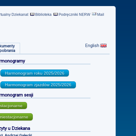
rtualny Dziekanat
Biblioteka
Podręczniki NERW
Mail
English
kumenty
pobrania
rmonogramy
Harmonogram roku
2025/2026
Harmonogram zjazdów
2025/2026
rmonogram sesji
stacjonarne
niestacjonarne
yty u Dziekana
inż. Andrzej Gałecki