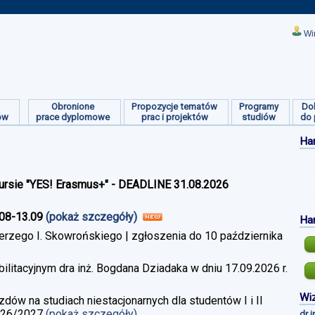
Wi
Obronione
Propozycje tematów
Programy
Do
ów
prace dyplomowe
prac i projektów
studiów
do 
Ha
ursie "YES! Erasmus+" - DEADLINE 31.08.2026
.08-13.09
(pokaż szczegóły)
Ha
erzego I. Skowrońskiego | zgłoszenia do 10 października
litacyjnym dra inż. Bogdana Dziadaka w dniu 17.09.2026 r.
Wiz
w na studiach niestacjonarnych dla studentów I i II
026/2027
(pokaż szczegóły)
dr 