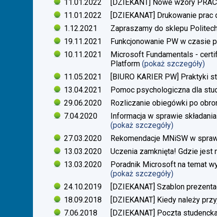
11.01.2022
[DZIEKANT] Nowe wzory PR
11.01.2022
[DZIEKANAT] Drukowanie prac
1.12.2021
Zapraszamy do sklepu Politech
19.11.2021
Funkcjonowanie PW w czasie p
10.11.2021
Microsoft Fundamentals - certif
Platform
(pokaż szczegóły)
11.05.2021
[BIURO KARIER PW] Praktyki s
13.04.2021
Pomoc psychologiczna dla stu
29.06.2020
Rozliczanie obiegówki po obro
7.04.2020
Informacja w sprawie składania
(pokaż szczegóły)
27.03.2020
Rekomendacje MNiSW w sprawie
13.03.2020
Uczenia zamknięta! Gdzie jest
13.03.2020
Poradnik Microsoft na temat w
(pokaż szczegóły)
24.10.2019
[DZIEKANAT] Szablon prezentacj
18.09.2018
[DZIEKANAT] Kiedy należy przy
7.06.2018
[DZIEKANAT] Poczta studenck