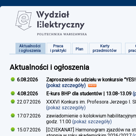
Aktualności
Praca
Karty
Plan
i ogłoszenia
i praktyki
przedmiotów
pra
Aktualności i ogłoszenia
6.08.2026
Zaproszenie do udziału w konkursie "YES
(pokaż szczegóły)
4.08.2026
E-kurs BHP dla studentów | 13.08-13.09
(
22.07.2026
XXXVI Konkurs im. Profesora Jerzego I. 
(pokaż szczegóły)
17.07.2026
zawiadomienie o kolokwium habilitacyjnym
godz. 11.00
(pokaż szczegóły)
15.07.2026
[DZIEKANAT] Harmonogram zjazdów na studi
stopnia w roku akademickim 2026/2027
(