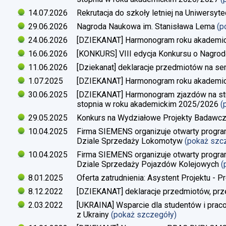
14.07.2026
Rekrutacja do szkoły letniej na Uniwersyt
29.06.2026
Nagroda Naukowa im. Stanisława Lema
(p
24.06.2026
[DZIEKANAT] Harmonogram roku akademi
16.06.2026
[KONKURS] VIII edycja Konkursu o Nagrod
11.06.2026
[Dziekanat] deklaracje przedmiotów na s
1.07.2025
[DZIEKANAT] Harmonogram roku akademi
30.06.2025
[DZIEKANAT] Harmonogram zjazdów na studi
stopnia w roku akademickim 2025/2026
(
29.05.2025
Konkurs na Wydziałowe Projekty Badawc
10.04.2025
Firma SIEMENS organizuje otwarty progra
Dziale Sprzedaży Lokomotyw
(pokaż szc
10.04.2025
Firma SIEMENS organizuje otwarty progra
Dziale Sprzedaży Pojazdów Kolejowych
(
8.01.2025
Oferta zatrudnienia: Asystent Projektu - P
8.12.2022
[DZIEKANAT] deklaracje przedmiotów, prz
2.03.2022
[UKRAINA] Wsparcie dla studentów i pra
z Ukrainy
(pokaż szczegóły)