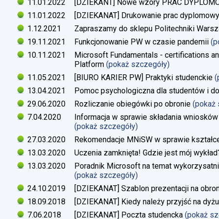
11.01.2022
[DZIEKANT] Nowe wzory PRAC DYPLO
11.01.2022
[DZIEKANAT] Drukowanie prac dyplomow
1.12.2021
Zapraszamy do sklepu Politechniki Warsz
19.11.2021
Funkcjonowanie PW w czasie pandemii
(p
10.11.2021
Microsoft Fundamentals - certifications an
Platform
(pokaż szczegóły)
11.05.2021
[BIURO KARIER PW] Praktyki studenckie
(
13.04.2021
Pomoc psychologiczna dla studentów i d
29.06.2020
Rozliczanie obiegówki po obronie
(pokaż
7.04.2020
Informacja w sprawie składania wniosków 
(pokaż szczegóły)
27.03.2020
Rekomendacje MNiSW w sprawie kształce
13.03.2020
Uczenia zamknięta! Gdzie jest mój wykład
13.03.2020
Poradnik Microsoft na temat wykorzysatn
(pokaż szczegóły)
24.10.2019
[DZIEKANAT] Szablon prezentacji na obron
18.09.2018
[DZIEKANAT] Kiedy należy przyjść na dyżu
7.06.2018
[DZIEKANAT] Poczta studencka
(pokaż s