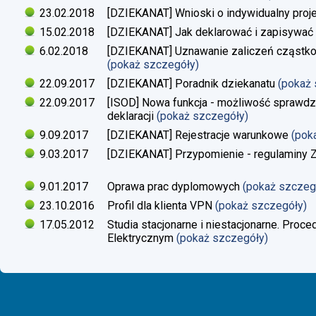
23.02.2018
[DZIEKANAT] Wnioski o indywidualny proj
15.02.2018
[DZIEKANAT] Jak deklarować i zapisywać s
6.02.2018
[DZIEKANAT] Uznawanie zaliczeń cząstko
(pokaż szczegóły)
22.09.2017
[DZIEKANAT] Poradnik dziekanatu
(pokaż
22.09.2017
[ISOD] Nowa funkcja - możliwość sprawdze
deklaracji
(pokaż szczegóły)
9.09.2017
[DZIEKANAT] Rejestracje warunkowe
(pok
9.03.2017
[DZIEKANAT] Przypomienie - regulaminy Zaj
9.01.2017
Oprawa prac dyplomowych
(pokaż szczeg
23.10.2016
Profil dla klienta VPN
(pokaż szczegóły)
17.05.2012
Studia stacjonarne i niestacjonarne. Proc
Elektrycznym
(pokaż szczegóły)