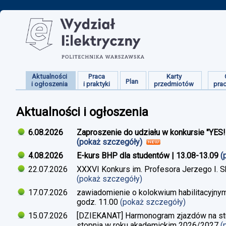
Aktualności
Praca
Karty
Plan
i ogłoszenia
i praktyki
przedmiotów
pra
Aktualności i ogłoszenia
6.08.2026
Zaproszenie do udziału w konkursie "YES
(pokaż szczegóły)
4.08.2026
E-kurs BHP dla studentów | 13.08-13.09
(
22.07.2026
XXXVI Konkurs im. Profesora Jerzego I. 
(pokaż szczegóły)
17.07.2026
zawiadomienie o kolokwium habilitacyjnym
godz. 11.00
(pokaż szczegóły)
15.07.2026
[DZIEKANAT] Harmonogram zjazdów na studi
stopnia w roku akademickim 2026/2027
(