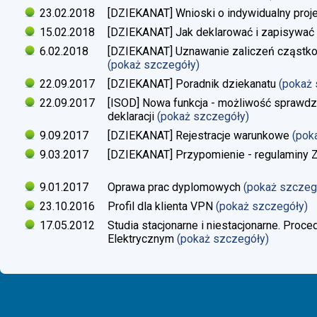
23.02.2018
[DZIEKANAT] Wnioski o indywidualny proj
15.02.2018
[DZIEKANAT] Jak deklarować i zapisywać s
6.02.2018
[DZIEKANAT] Uznawanie zaliczeń cząstko
(pokaż szczegóły)
22.09.2017
[DZIEKANAT] Poradnik dziekanatu
(pokaż
22.09.2017
[ISOD] Nowa funkcja - możliwość sprawdze
deklaracji
(pokaż szczegóły)
9.09.2017
[DZIEKANAT] Rejestracje warunkowe
(pok
9.03.2017
[DZIEKANAT] Przypomienie - regulaminy Zaj
9.01.2017
Oprawa prac dyplomowych
(pokaż szczeg
23.10.2016
Profil dla klienta VPN
(pokaż szczegóły)
17.05.2012
Studia stacjonarne i niestacjonarne. Proc
Elektrycznym
(pokaż szczegóły)