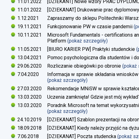
11.01.2022
[DZIEKANT] Nowe wzory PRAC DYPLO
11.01.2022
[DZIEKANAT] Drukowanie prac dyplomow
1.12.2021
Zapraszamy do sklepu Politechniki Warsz
19.11.2021
Funkcjonowanie PW w czasie pandemii
(p
10.11.2021
Microsoft Fundamentals - certifications an
Platform
(pokaż szczegóły)
11.05.2021
[BIURO KARIER PW] Praktyki studenckie
(
13.04.2021
Pomoc psychologiczna dla studentów i d
29.06.2020
Rozliczanie obiegówki po obronie
(pokaż
7.04.2020
Informacja w sprawie składania wniosków 
(pokaż szczegóły)
27.03.2020
Rekomendacje MNiSW w sprawie kształce
13.03.2020
Uczenia zamknięta! Gdzie jest mój wykład
13.03.2020
Poradnik Microsoft na temat wykorzysatn
(pokaż szczegóły)
24.10.2019
[DZIEKANAT] Szablon prezentacji na obron
18.09.2018
[DZIEKANAT] Kiedy należy przyjść na dyżu
7.06.2018
[DZIEKANAT] Poczta studencka
(pokaż s