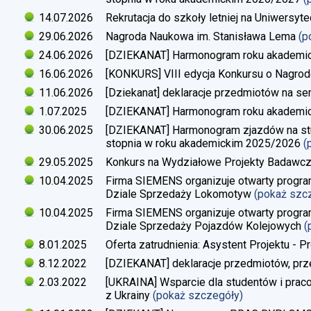
14.07.2026
Rekrutacja do szkoły letniej na Uniwersyt
29.06.2026
Nagroda Naukowa im. Stanisława Lema
(p
24.06.2026
[DZIEKANAT] Harmonogram roku akademi
16.06.2026
[KONKURS] VIII edycja Konkursu o Nagrod
11.06.2026
[Dziekanat] deklaracje przedmiotów na s
1.07.2025
[DZIEKANAT] Harmonogram roku akademi
30.06.2025
[DZIEKANAT] Harmonogram zjazdów na studi
stopnia w roku akademickim 2025/2026
(
29.05.2025
Konkurs na Wydziałowe Projekty Badawc
10.04.2025
Firma SIEMENS organizuje otwarty progra
Dziale Sprzedaży Lokomotyw
(pokaż szc
10.04.2025
Firma SIEMENS organizuje otwarty progra
Dziale Sprzedaży Pojazdów Kolejowych
(
8.01.2025
Oferta zatrudnienia: Asystent Projektu - P
8.12.2022
[DZIEKANAT] deklaracje przedmiotów, prz
2.03.2022
[UKRAINA] Wsparcie dla studentów i pra
z Ukrainy
(pokaż szczegóły)