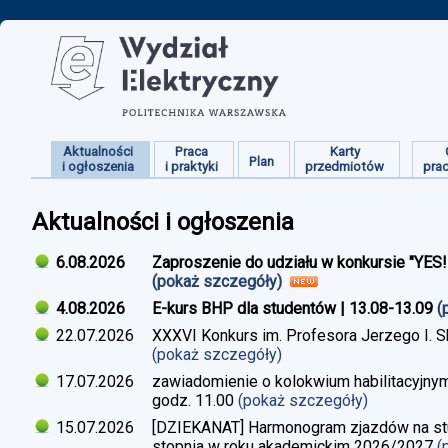
Aktualności
Praca
Karty
Plan
i ogłoszenia
i praktyki
przedmiotów
pra
Aktualności i ogłoszenia
6.08.2026
Zaproszenie do udziału w konkursie "YES
(pokaż szczegóły)
4.08.2026
E-kurs BHP dla studentów | 13.08-13.09
(
22.07.2026
XXXVI Konkurs im. Profesora Jerzego I. 
(pokaż szczegóły)
17.07.2026
zawiadomienie o kolokwium habilitacyjnym
godz. 11.00
(pokaż szczegóły)
15.07.2026
[DZIEKANAT] Harmonogram zjazdów na studi
stopnia w roku akademickim 2026/2027
(