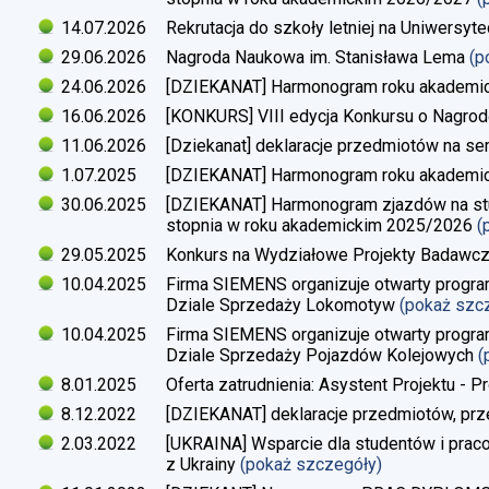
14.07.2026
Rekrutacja do szkoły letniej na Uniwersyt
29.06.2026
Nagroda Naukowa im. Stanisława Lema
(p
24.06.2026
[DZIEKANAT] Harmonogram roku akademi
16.06.2026
[KONKURS] VIII edycja Konkursu o Nagrod
11.06.2026
[Dziekanat] deklaracje przedmiotów na s
1.07.2025
[DZIEKANAT] Harmonogram roku akademi
30.06.2025
[DZIEKANAT] Harmonogram zjazdów na studi
stopnia w roku akademickim 2025/2026
(
29.05.2025
Konkurs na Wydziałowe Projekty Badawc
10.04.2025
Firma SIEMENS organizuje otwarty progra
Dziale Sprzedaży Lokomotyw
(pokaż szc
10.04.2025
Firma SIEMENS organizuje otwarty progra
Dziale Sprzedaży Pojazdów Kolejowych
(
8.01.2025
Oferta zatrudnienia: Asystent Projektu - P
8.12.2022
[DZIEKANAT] deklaracje przedmiotów, prz
2.03.2022
[UKRAINA] Wsparcie dla studentów i pra
z Ukrainy
(pokaż szczegóły)