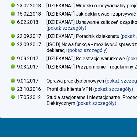
23.02.2018
[DZIEKANAT] Wnioski o indywidualny proj
15.02.2018
[DZIEKANAT] Jak deklarować i zapisywać s
6.02.2018
[DZIEKANAT] Uznawanie zaliczeń cząstko
(pokaż szczegóły)
22.09.2017
[DZIEKANAT] Poradnik dziekanatu
(pokaż
22.09.2017
[ISOD] Nowa funkcja - możliwość sprawdze
deklaracji
(pokaż szczegóły)
9.09.2017
[DZIEKANAT] Rejestracje warunkowe
(pok
9.03.2017
[DZIEKANAT] Przypomienie - regulaminy Zaj
9.01.2017
Oprawa prac dyplomowych
(pokaż szczeg
23.10.2016
Profil dla klienta VPN
(pokaż szczegóły)
17.05.2012
Studia stacjonarne i niestacjonarne. Proc
Elektrycznym
(pokaż szczegóły)