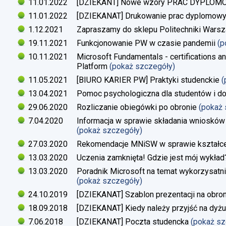
11.01.2022
[DZIEKANT] Nowe wzory PRAC DYPLO
11.01.2022
[DZIEKANAT] Drukowanie prac dyplomow
1.12.2021
Zapraszamy do sklepu Politechniki Warsz
19.11.2021
Funkcjonowanie PW w czasie pandemii
(p
10.11.2021
Microsoft Fundamentals - certifications an
Platform
(pokaż szczegóły)
11.05.2021
[BIURO KARIER PW] Praktyki studenckie
(
13.04.2021
Pomoc psychologiczna dla studentów i d
29.06.2020
Rozliczanie obiegówki po obronie
(pokaż
7.04.2020
Informacja w sprawie składania wniosków 
(pokaż szczegóły)
27.03.2020
Rekomendacje MNiSW w sprawie kształce
13.03.2020
Uczenia zamknięta! Gdzie jest mój wykład
13.03.2020
Poradnik Microsoft na temat wykorzysatn
(pokaż szczegóły)
24.10.2019
[DZIEKANAT] Szablon prezentacji na obron
18.09.2018
[DZIEKANAT] Kiedy należy przyjść na dyżu
7.06.2018
[DZIEKANAT] Poczta studencka
(pokaż s