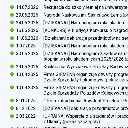
14.07.2026
Rekrutacja do szkoły letniej na Uniwersyt
29.06.2026
Nagroda Naukowa im. Stanisława Lema
(p
24.06.2026
[DZIEKANAT] Harmonogram roku akademi
16.06.2026
[KONKURS] VIII edycja Konkursu o Nagrod
11.06.2026
[Dziekanat] deklaracje przedmiotów na s
1.07.2025
[DZIEKANAT] Harmonogram roku akademi
30.06.2025
[DZIEKANAT] Harmonogram zjazdów na studi
stopnia w roku akademickim 2025/2026
(
29.05.2025
Konkurs na Wydziałowe Projekty Badawc
10.04.2025
Firma SIEMENS organizuje otwarty progra
Dziale Sprzedaży Lokomotyw
(pokaż szc
10.04.2025
Firma SIEMENS organizuje otwarty progra
Dziale Sprzedaży Pojazdów Kolejowych
(
8.01.2025
Oferta zatrudnienia: Asystent Projektu - P
8.12.2022
[DZIEKANAT] deklaracje przedmiotów, prz
2.03.2022
[UKRAINA] Wsparcie dla studentów i pra
z Ukrainy
(pokaż szczegóły)