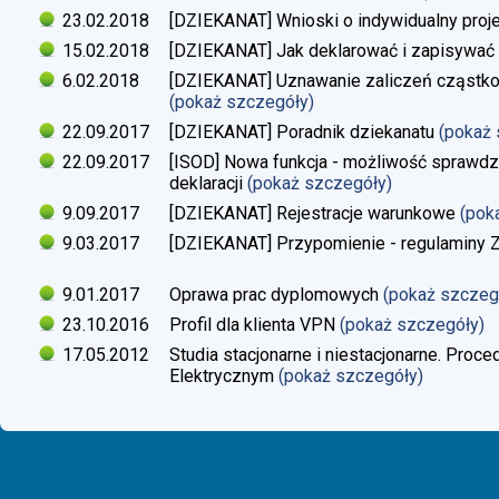
23.02.2018
[DZIEKANAT] Wnioski o indywidualny proj
15.02.2018
[DZIEKANAT] Jak deklarować i zapisywać s
6.02.2018
[DZIEKANAT] Uznawanie zaliczeń cząstko
(pokaż szczegóły)
22.09.2017
[DZIEKANAT] Poradnik dziekanatu
(pokaż
22.09.2017
[ISOD] Nowa funkcja - możliwość sprawdze
deklaracji
(pokaż szczegóły)
9.09.2017
[DZIEKANAT] Rejestracje warunkowe
(pok
9.03.2017
[DZIEKANAT] Przypomienie - regulaminy Zaj
9.01.2017
Oprawa prac dyplomowych
(pokaż szczeg
23.10.2016
Profil dla klienta VPN
(pokaż szczegóły)
17.05.2012
Studia stacjonarne i niestacjonarne. Proc
Elektrycznym
(pokaż szczegóły)