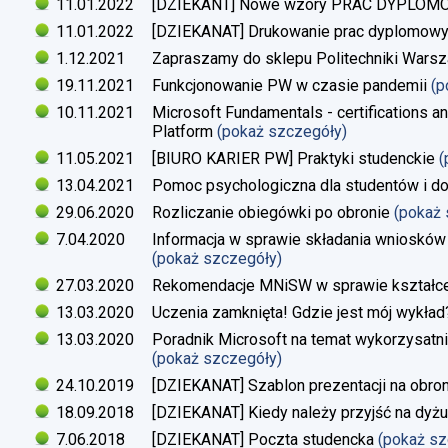
11.01.2022
[DZIEKANT] Nowe wzory PRAC DYPLO
11.01.2022
[DZIEKANAT] Drukowanie prac dyplomow
1.12.2021
Zapraszamy do sklepu Politechniki Warsz
19.11.2021
Funkcjonowanie PW w czasie pandemii
(p
10.11.2021
Microsoft Fundamentals - certifications an
Platform
(pokaż szczegóły)
11.05.2021
[BIURO KARIER PW] Praktyki studenckie
(
13.04.2021
Pomoc psychologiczna dla studentów i d
29.06.2020
Rozliczanie obiegówki po obronie
(pokaż
7.04.2020
Informacja w sprawie składania wniosków 
(pokaż szczegóły)
27.03.2020
Rekomendacje MNiSW w sprawie kształce
13.03.2020
Uczenia zamknięta! Gdzie jest mój wykład
13.03.2020
Poradnik Microsoft na temat wykorzysatn
(pokaż szczegóły)
24.10.2019
[DZIEKANAT] Szablon prezentacji na obron
18.09.2018
[DZIEKANAT] Kiedy należy przyjść na dyżu
7.06.2018
[DZIEKANAT] Poczta studencka
(pokaż s