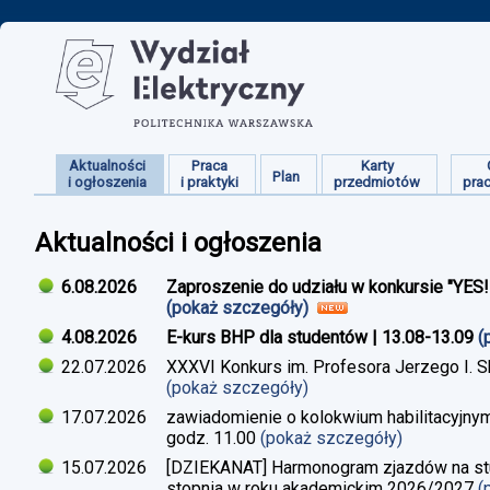
Aktualności
Praca
Karty
Plan
i ogłoszenia
i praktyki
przedmiotów
pra
Aktualności i ogłoszenia
6.08.2026
Zaproszenie do udziału w konkursie "YES
(pokaż szczegóły)
4.08.2026
E-kurs BHP dla studentów | 13.08-13.09
(
22.07.2026
XXXVI Konkurs im. Profesora Jerzego I. 
(pokaż szczegóły)
17.07.2026
zawiadomienie o kolokwium habilitacyjnym
godz. 11.00
(pokaż szczegóły)
15.07.2026
[DZIEKANAT] Harmonogram zjazdów na studi
stopnia w roku akademickim 2026/2027
(