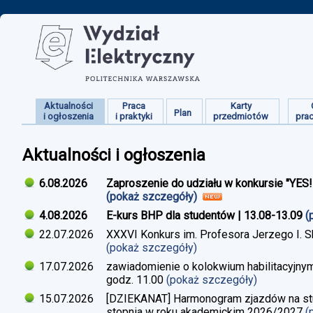
Aktualności
Praca
Karty
Plan
i ogłoszenia
i praktyki
przedmiotów
pra
Aktualności i ogłoszenia
6.08.2026
Zaproszenie do udziału w konkursie "YES
(pokaż szczegóły)
4.08.2026
E-kurs BHP dla studentów | 13.08-13.09
(
22.07.2026
XXXVI Konkurs im. Profesora Jerzego I. 
(pokaż szczegóły)
17.07.2026
zawiadomienie o kolokwium habilitacyjnym
godz. 11.00
(pokaż szczegóły)
15.07.2026
[DZIEKANAT] Harmonogram zjazdów na studi
stopnia w roku akademickim 2026/2027
(