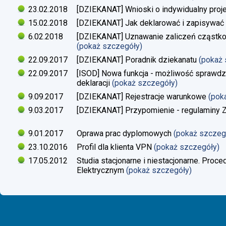
23.02.2018
[DZIEKANAT] Wnioski o indywidualny proj
15.02.2018
[DZIEKANAT] Jak deklarować i zapisywać s
6.02.2018
[DZIEKANAT] Uznawanie zaliczeń cząstko
(pokaż szczegóły)
22.09.2017
[DZIEKANAT] Poradnik dziekanatu
(pokaż
22.09.2017
[ISOD] Nowa funkcja - możliwość sprawdze
deklaracji
(pokaż szczegóły)
9.09.2017
[DZIEKANAT] Rejestracje warunkowe
(pok
9.03.2017
[DZIEKANAT] Przypomienie - regulaminy Zaj
9.01.2017
Oprawa prac dyplomowych
(pokaż szczeg
23.10.2016
Profil dla klienta VPN
(pokaż szczegóły)
17.05.2012
Studia stacjonarne i niestacjonarne. Proc
Elektrycznym
(pokaż szczegóły)