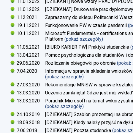
11.01.2022
[DZIEKANT] Nowe wzory PRAC DYPLO
11.01.2022
[DZIEKANAT] Drukowanie prac dyplomow
1.12.2021
Zapraszamy do sklepu Politechniki Warsz
19.11.2021
Funkcjonowanie PW w czasie pandemii
(p
10.11.2021
Microsoft Fundamentals - certifications an
Platform
(pokaż szczegóły)
11.05.2021
[BIURO KARIER PW] Praktyki studenckie
(
13.04.2021
Pomoc psychologiczna dla studentów i d
29.06.2020
Rozliczanie obiegówki po obronie
(pokaż
7.04.2020
Informacja w sprawie składania wniosków 
(pokaż szczegóły)
27.03.2020
Rekomendacje MNiSW w sprawie kształce
13.03.2020
Uczenia zamknięta! Gdzie jest mój wykład
13.03.2020
Poradnik Microsoft na temat wykorzysatn
(pokaż szczegóły)
24.10.2019
[DZIEKANAT] Szablon prezentacji na obron
18.09.2018
[DZIEKANAT] Kiedy należy przyjść na dyżu
7.06.2018
[DZIEKANAT] Poczta studencka
(pokaż s