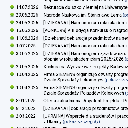
14.07.2026
Rekrutacja do szkoły letniej na Uniwersyt
29.06.2026
Nagroda Naukowa im. Stanisława Lema
(p
24.06.2026
[DZIEKANAT] Harmonogram roku akademi
16.06.2026
[KONKURS] VIII edycja Konkursu o Nagrod
11.06.2026
[Dziekanat] deklaracje przedmiotów na s
1.07.2025
[DZIEKANAT] Harmonogram roku akademi
30.06.2025
[DZIEKANAT] Harmonogram zjazdów na studi
stopnia w roku akademickim 2025/2026
(
29.05.2025
Konkurs na Wydziałowe Projekty Badawc
10.04.2025
Firma SIEMENS organizuje otwarty progra
Dziale Sprzedaży Lokomotyw
(pokaż szc
10.04.2025
Firma SIEMENS organizuje otwarty progra
Dziale Sprzedaży Pojazdów Kolejowych
(
8.01.2025
Oferta zatrudnienia: Asystent Projektu - P
8.12.2022
[DZIEKANAT] deklaracje przedmiotów, prz
2.03.2022
[UKRAINA] Wsparcie dla studentów i pra
z Ukrainy
(pokaż szczegóły)